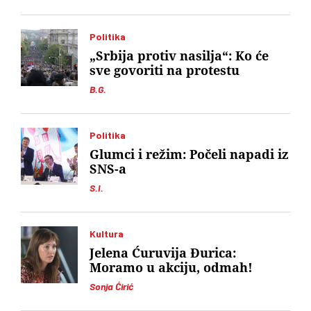
Politika
„Srbija protiv nasilja“: Ko će
sve govoriti na protestu
B.G.
Politika
Glumci i režim: Počeli napadi iz
SNS-a
S.I.
Kultura
Jelena Ćuruvija Đurica:
Moramo u akciju, odmah!
Sonja Ćirić