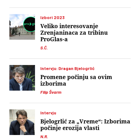
Izbori 2023
Veliko interesovanje
Zrenjaninaca za tribinu
ProGlas-a
S.Ć.
Intervju: Dragan Bjelogrlić
Promene počinju sa ovim
izborima
Filip Švarm
Intervju
Bjelogrlić za „Vreme“: Izborima
počinje erozija vlasti
N.R.