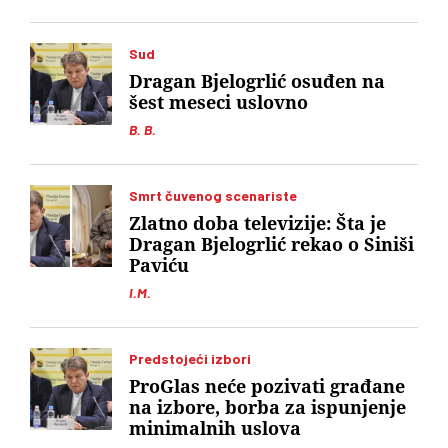
Sud
Dragan Bjelogrlić osuđen na
šest meseci uslovno
B. B.
Smrt čuvenog scenariste
Zlatno doba televizije: Šta je
Dragan Bjelogrlić rekao o Siniši
Paviću
I.M.
Predstojeći izbori
ProGlas neće pozivati građane
na izbore, borba za ispunjenje
minimalnih uslova