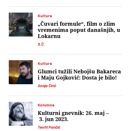
Kultura
„Čuvari formule“, film o zlim
vremenima poput današnjih, u
Lokarnu
S.Ć.
Kultura
Glumci tužili Nebojšu Bakareca
i Maju Gojković: Dosta je bilo!
Sonja Ćirić
Kolumna
Kulturni gnevnik: 26. maj –
3. jun 2023.
Teofil Pančić