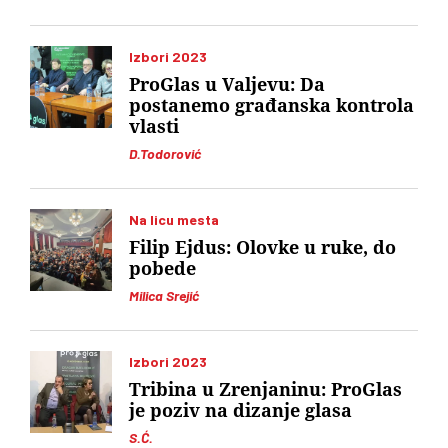
Izbori 2023
ProGlas u Valjevu: Da
postanemo građanska kontrola
vlasti
D.Todorović
Na licu mesta
Filip Ejdus: Olovke u ruke, do
pobede
Milica Srejić
Izbori 2023
Tribina u Zrenjaninu: ProGlas
je poziv na dizanje glasa
S.Ć.