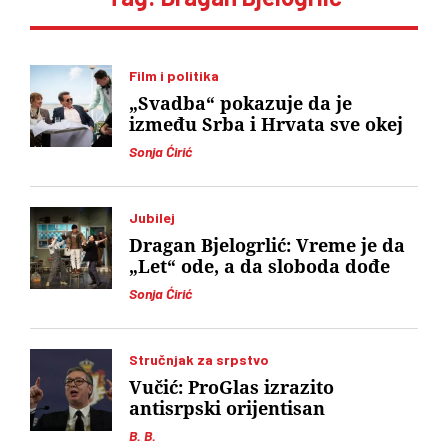
Film i politika
„Svadba“ pokazuje da je
između Srba i Hrvata sve okej
Sonja Ćirić
Jubilej
Dragan Bjelogrlić: Vreme je da
„Let“ ode, a da sloboda dođe
Sonja Ćirić
Stručnjak za srpstvo
Vučić: ProGlas izrazito
antisrpski orijentisan
B. B.