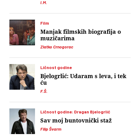
I.M.
Film
Manjak filmskih biografija o
muzičarima
Zlatko Crnogorac
Ličnost godine
Bjelogrlić: Udaram s leva, i tek
ću
F.Š.
Ličnost godine: Dragan Bjelogrlić
Sav moj buntovnički staž
Filip Švarm