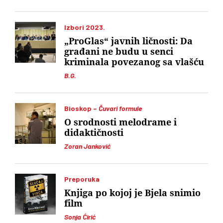
Izbori 2023.
„ProGlas“ javnih ličnosti: Da
građani ne budu u senci
kriminala povezanog sa vlašću
B.G.
Bioskop –
Čuvari formule
O srodnosti melodrame i
didaktičnosti
Zoran Janković
Preporuka
Knjiga po kojoj je Bjela snimio
film
Sonja Ćirić