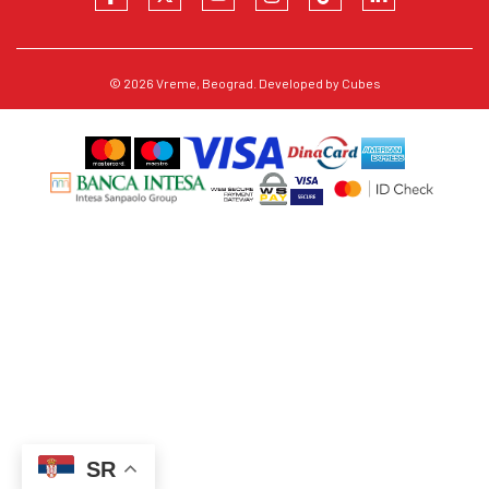
© 2026
Vreme
, Beograd. Developed by
Cubes
SR