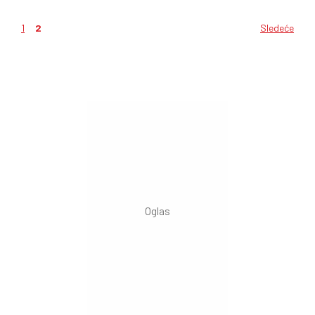
1
2
Sledeće
Kretanje
članaka