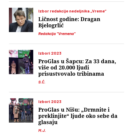
Izbor redakcije nedeljnika „Vreme“
Ličnost godine: Dragan
Bjelogrlić
Redakcija "Vremena"
Izbori 2023
ProGlas u Šapcu: Za 33 dana,
više od 20.000 ljudi
prisustvovalo tribinama
S.Ć.
Izbori 2023
ProGlas u Nišu: „Drmnite i
preklinjite“ ljude oko sebe da
glasaju
M.J.