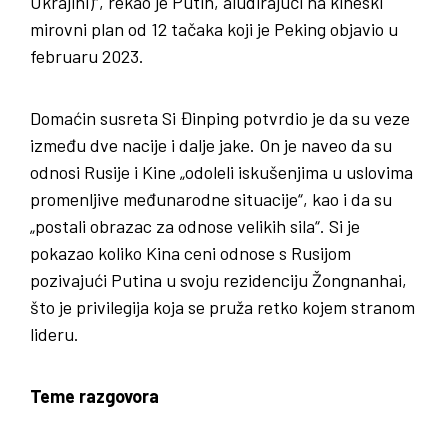
Ukrajini)“, rekao je Putin, aludirajući na kineski
mirovni plan od 12 tačaka koji je Peking objavio u
februaru 2023.
Domaćin susreta Si Đinping potvrdio je da su veze
između dve nacije i dalje jake. On je naveo da su
odnosi Rusije i Kine „odoleli iskušenjima u uslovima
promenljive međunarodne situacije“, kao i da su
„postali obrazac za odnose velikih sila“. Si je
pokazao koliko Kina ceni odnose s Rusijom
pozivajući Putina u svoju rezidenciju Žongnanhai,
što je privilegija koja se pruža retko kojem stranom
lideru.
Teme razgovora