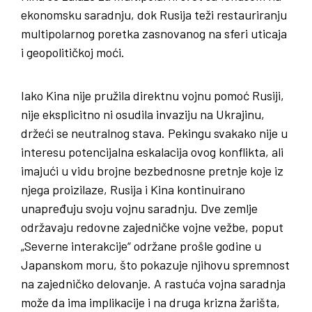
ekonomsku saradnju, dok Rusija teži restauriranju
multipolarnog poretka zasnovanog na sferi uticaja
i geopolitičkoj moći.
Iako Kina nije pružila direktnu vojnu pomoć Rusiji,
nije eksplicitno ni osudila invaziju na Ukrajinu,
držeći se neutralnog stava. Pekingu svakako nije u
interesu potencijalna eskalacija ovog konflikta, ali
imajući u vidu brojne bezbednosne pretnje koje iz
njega proizilaze, Rusija i Kina kontinuirano
unapređuju svoju vojnu saradnju. Dve zemlje
održavaju redovne zajedničke vojne vežbe, poput
„Severne interakcije“ održane prošle godine u
Japanskom moru, što pokazuje njihovu spremnost
na zajedničko delovanje. A rastuća vojna saradnja
može da ima implikacije i na druga krizna žarišta,