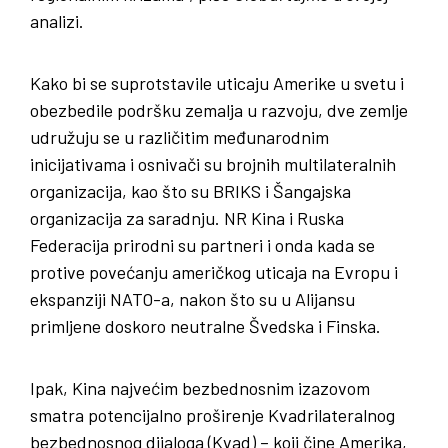
analizi.
Kako bi se suprotstavile uticaju Amerike u svetu i
obezbedile podršku zemalja u razvoju, dve zemlje
udružuju se u različitim međunarodnim
inicijativama i osnivači su brojnih multilateralnih
organizacija, kao što su BRIKS i Šangajska
organizacija za saradnju. NR Kina i Ruska
Federacija prirodni su partneri i onda kada se
protive povećanju američkog uticaja na Evropu i
ekspanziji NATO-a, nakon što su u Alijansu
primljene doskoro neutralne Švedska i Finska.
Ipak, Kina najvećim bezbednosnim izazovom
smatra potencijalno proširenje Kvadrilateralnog
bezbednosnog dijaloga (Kvad) – koji čine Amerika,