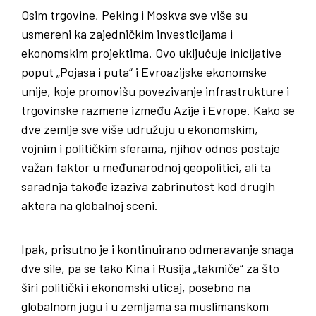
Osim trgovine, Peking i Moskva sve više su
usmereni ka zajedničkim investicijama i
ekonomskim projektima. Ovo uključuje inicijative
poput „Pojasa i puta“ i Evroazijske ekonomske
unije, koje promovišu povezivanje infrastrukture i
trgovinske razmene između Azije i Evrope. Kako se
dve zemlje sve više udružuju u ekonomskim,
vojnim i političkim sferama, njihov odnos postaje
važan faktor u međunarodnoj geopolitici, ali ta
saradnja takođe izaziva zabrinutost kod drugih
aktera na globalnoj sceni.
Ipak, prisutno je i kontinuirano odmeravanje snaga
dve sile, pa se tako Kina i Rusija „takmiče“ za što
širi politički i ekonomski uticaj, posebno na
globalnom jugu i u zemljama sa muslimanskom