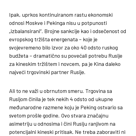
Ipak, uprkos kontinuiranom rastu ekonomski
odnosi Moskve i Pekinga nisu u potpunosti
„izbalansirani“. Brojne sankcije kao i odsečenost od
evropskog tržišta energenata – koje je
svojevremeno bilo izvor za oko 40 odsto ruskog
budžeta – dramatično su povećali potrebu Rusije
za kineskim tržištem i novcem, pa je Kina daleko
najveći trgovinski partner Rusije.
Ali to ne važi u obrnutom smeru. Trgovina sa
Rusijom činila je tek nekih 4 odsto od ukupne
međunarodne razmene koju je Peking ostvario sa
svetom prošle godine. Ovo stvara značajnu
asimetriju u odnosima i čini Rusiju ranjivom na
potencijalni kineski pritisak. Ne treba zaboraviti ni