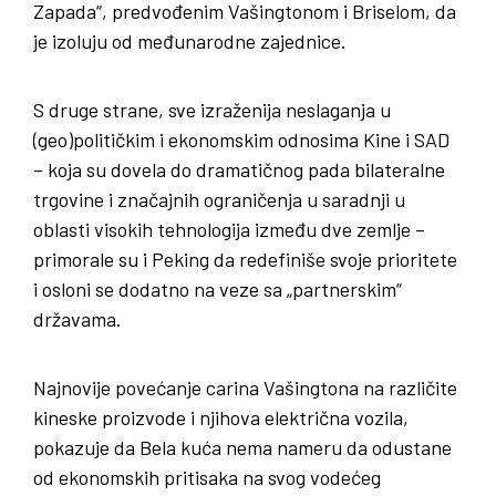
Zapada“, predvođenim Vašingtonom i Briselom, da
je izoluju od međunarodne zajednice.
S druge strane, sve izraženija neslaganja u
(geo)političkim i ekonomskim odnosima Kine i SAD
– koja su dovela do dramatičnog pada bilateralne
trgovine i značajnih ograničenja u saradnji u
oblasti visokih tehnologija između dve zemlje –
primorale su i Peking da redefiniše svoje prioritete
i osloni se dodatno na veze sa „partnerskim“
državama.
Najnovije povećanje carina Vašingtona na različite
kineske proizvode i njihova električna vozila,
pokazuje da Bela kuća nema nameru da odustane
od ekonomskih pritisaka na svog vodećeg