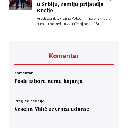
u Srbiju, zemlju prijatelja
Rusije
Predsednik Ukrajine Volodimir Zelenski će u
subotu boraviti u zvaničnoj poseti Srbiji.
Ugostitiće ga njegov srposki kolega Aleksandar
Vučić, saopštila je služba za saradnju sa
medijima šefa srpske države
Komentar
Komentar
Posle izbora nema kajanja
Pregled nedelje
Veselin Milić uzvraća udarac