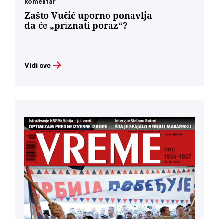
komentar
Zašto Vučić uporno ponavlja
da će „priznati poraz“?
Vidi sve