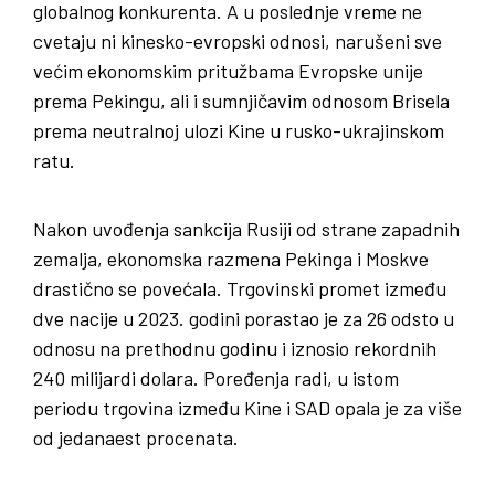
globalnog konkurenta. A u poslednje vreme ne
cvetaju ni kinesko-evropski odnosi, narušeni sve
većim ekonomskim pritužbama Evropske unije
prema Pekingu, ali i sumnjičavim odnosom Brisela
prema neutralnoj ulozi Kine u rusko-ukrajinskom
ratu.
Nakon uvođenja sankcija Rusiji od strane zapadnih
zemalja, ekonomska razmena Pekinga i Moskve
drastično se povećala. Trgovinski promet između
dve nacije u 2023. godini porastao je za 26 odsto u
odnosu na prethodnu godinu i iznosio rekordnih
240 milijardi dolara. Poređenja radi, u istom
periodu trgovina između Kine i SAD opala je za više
od jedanaest procenata.