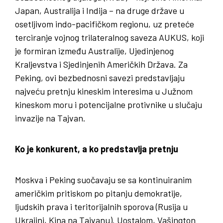
Japan, Australija i Indija – na druge države u
osetljivom indo-pacifičkom regionu, uz preteće
terciranje vojnog trilateralnog saveza AUKUS, koji
je formiran između Australije, Ujedinjenog
Kraljevstva i Sjedinjenih Američkih Država. Za
Peking, ovi bezbednosni savezi predstavljaju
najveću pretnju kineskim interesima u Južnom
kineskom moru i potencijalne protivnike u slučaju
invazije na Tajvan.
Ko je konkurent, a ko predstavlja pretnju
Moskva i Peking suočavaju se sa kontinuiranim
američkim pritiskom po pitanju demokratije,
ljudskih prava i teritorijalnih sporova (Rusija u
Ukrajini, Kina na Tajvanu). Uostalom, Vašington