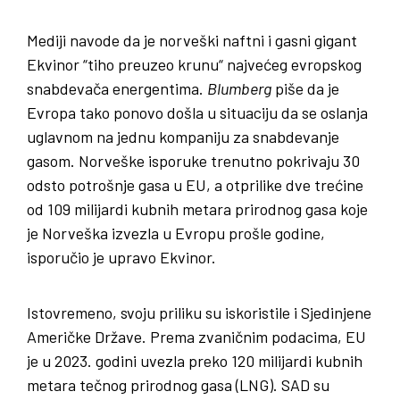
Mediji navode da je norveški naftni i gasni gigant
Ekvinor “tiho preuzeo krunu“ najvećeg evropskog
snabdevača energentima.
Blumberg
piše da je
Evropa tako ponovo došla u situaciju da se oslanja
uglavnom na jednu kompaniju za snabdevanje
gasom. Norveške isporuke trenutno pokrivaju 30
odsto potrošnje gasa u EU, a otprilike dve trećine
od 109 milijardi kubnih metara prirodnog gasa koje
je Norveška izvezla u Evropu prošle godine,
isporučio je upravo Ekvinor.
Istovremeno, svoju priliku su iskoristile i Sjedinjene
Američke Države. Prema zvaničnim podacima, EU
je u 2023. godini uvezla preko 120 milijardi kubnih
metara tečnog prirodnog gasa (LNG). SAD su