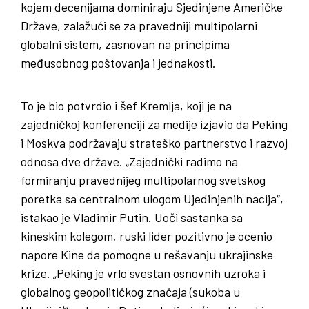
kojem decenijama dominiraju Sjedinjene Američke
Države, zalažući se za pravedniji multipolarni
globalni sistem, zasnovan na principima
međusobnog poštovanja i jednakosti.
To je bio potvrdio i šef Kremlja, koji je na
zajedničkoj konferenciji za medije izjavio da Peking
i Moskva podržavaju strateško partnerstvo i razvoj
odnosa dve države. „Zajednički radimo na
formiranju pravednijeg multipolarnog svetskog
poretka sa centralnom ulogom Ujedinjenih nacija“,
istakao je Vladimir Putin. Uoči sastanka sa
kineskim kolegom, ruski lider pozitivno je ocenio
napore Kine da pomogne u rešavanju ukrajinske
krize. „Peking je vrlo svestan osnovnih uzroka i
globalnog geopolitičkog značaja (sukoba u