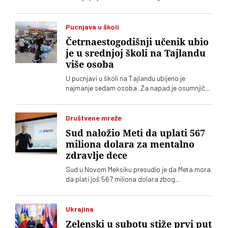
veliki cunami. A neznanje može da se plati
životom
Pucnjava u školi
Četrnaestogodišnji učenik ubio
je u srednjoj školi na Tajlandu
više osoba
U pucnjavi u školi na Tajlandu ubijeno je
najmanje sedam osoba. Za napad je osumnjičen
četrnaestogodišnji učenik
Društvene mreže
Sud naložio Meti da uplati 567
miliona dolara za mentalno
zdravlje dece
Sud u Novom Meksiku presudio je da Meta mora
da plati još 567 miliona dolara zbog
ugrožavanja bezbednosti dece na svojim
platformama. Kompnija odbacuje optužbe i
najavljuje žalbu
Ukrajina
Zelenski u subotu stiže prvi put