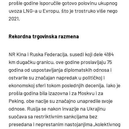
prošle godine isporučile gotovo polovinu ukupnog
uvoza LNG-a u Evropu, što je trostruko više nego
2021.
Rekordna trgovinska razmena
NR Kina i Ruska Federacija, susedi koji dele 4184
km dugačku granicu, ove godine proslavljaju 75
godina od uspostavljanja diplomatskih odnosa i
ostvarile su značajan napredak u političkoj i
ekonomskoj sferi tokom poslednjih decenija. Iako je
prošla godina bila izazovna i za Moskvu i za
Peking, obe nacije su značajno unapredile svoje
odnose. Rusija se nakon invazije na Ukrajinu
suočava sa restriktivnim sankcijama bez
presedana i neprestanim nastojanjima „kolektivnog