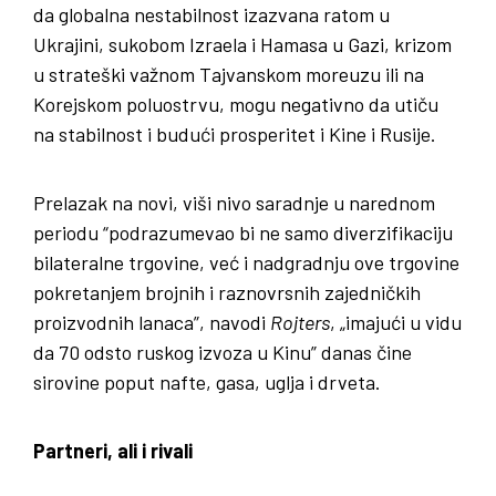
da globalna nestabilnost izazvana ratom u
Ukrajini, sukobom Izraela i Hamasa u Gazi, krizom
u strateški važnom Tajvanskom moreuzu ili na
Korejskom poluostrvu, mogu negativno da utiču
na stabilnost i budući prosperitet i Kine i Rusije.
Prelazak na novi, viši nivo saradnje u narednom
periodu “podrazumevao bi ne samo diverzifikaciju
bilateralne trgovine, već i nadgradnju ove trgovine
pokretanjem brojnih i raznovrsnih zajedničkih
proizvodnih lanaca”, navodi
Rojters
, „imajući u vidu
da 70 odsto ruskog izvoza u Kinu” danas čine
sirovine poput nafte, gasa, uglja i drveta.
Partneri, ali i rivali