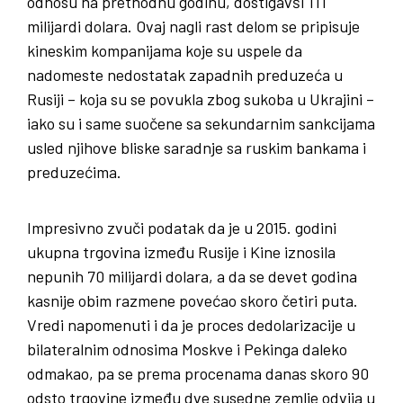
odnosu na prethodnu godinu, dostigavši 111
milijardi dolara. Ovaj nagli rast delom se pripisuje
kineskim kompanijama koje su uspele da
nadomeste nedostatak zapadnih preduzeća u
Rusiji – koja su se povukla zbog sukoba u Ukrajini –
iako su i same suočene sa sekundarnim sankcijama
usled njihove bliske saradnje sa ruskim bankama i
preduzećima.
Impresivno zvuči podatak da je u 2015. godini
ukupna trgovina između Rusije i Kine iznosila
nepunih 70 milijardi dolara, a da se devet godina
kasnije obim razmene povećao skoro četiri puta.
Vredi napomenuti i da je proces dedolarizacije u
bilateralnim odnosima Moskve i Pekinga daleko
odmakao, pa se prema procenama danas skoro 90
odsto trgovine između dve susedne zemlje odvija u