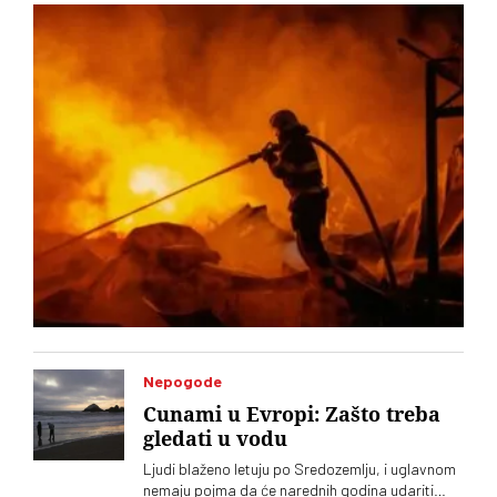
Nepogode
Cunami u Evropi: Zašto treba
gledati u vodu
Ljudi blaženo letuju po Sredozemlju, i uglavnom
nemaju pojma da će narednih godina udariti