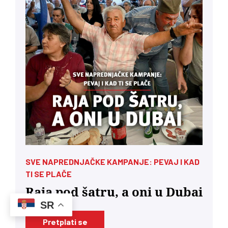
SVE NAPREDNJAČKE KAMPANJE: PEVAJ I KAD
TI SE PLAČE
Raja pod šatru, a oni u Dubai
SR
Pretplati se