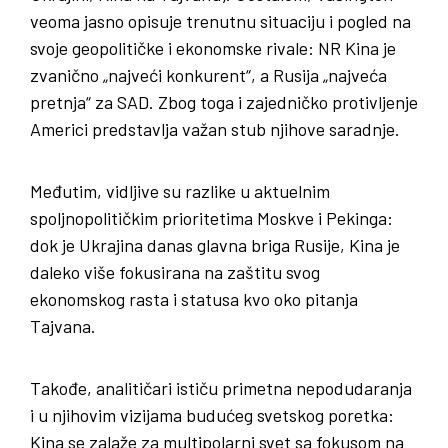
veoma jasno opisuje trenutnu situaciju i pogled na
svoje geopolitičke i ekonomske rivale: NR Kina je
zvanično „najveći konkurent“, a Rusija „najveća
pretnja“ za SAD. Zbog toga i zajedničko protivljenje
Americi predstavlja važan stub njihove saradnje.
Međutim, vidljive su razlike u aktuelnim
spoljnopolitičkim prioritetima Moskve i Pekinga:
dok je Ukrajina danas glavna briga Rusije, Kina je
daleko više fokusirana na zaštitu svog
ekonomskog rasta i statusa kvo oko pitanja
Tajvana.
Takođe, analitičari ističu primetna nepodudaranja
i u njihovim vizijama budućeg svetskog poretka:
Kina se zalaže za multipolarni svet sa fokusom na