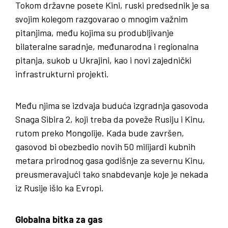
Tokom državne posete Kini, ruski predsednik je sa
svojim kolegom razgovarao o mnogim važnim
pitanjima, među kojima su produbljivanje
bilateralne saradnje, međunarodna i regionalna
pitanja, sukob u Ukrajini, kao i novi zajednički
infrastrukturni projekti.
Među njima se izdvaja buduća izgradnja gasovoda
Snaga Sibira 2, koji treba da poveže Rusiju i Kinu,
rutom preko Mongolije. Kada bude završen,
gasovod bi obezbedio novih 50 milijardi kubnih
metara prirodnog gasa godišnje za severnu Kinu,
preusmeravajući tako snabdevanje koje je nekada
iz Rusije išlo ka Evropi.
Globalna bitka za gas