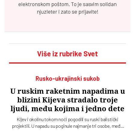
elektronskom poštom. To je sasvim solidan
njuzleter i zato se prijavite!
Više iz rubrike Svet
Rusko-ukrajinski sukob
U ruskim raketnim napadima u
blizini Kijeva stradalo troje
ljudi, među kojima i jedno dete
Kijev i okolinu tokom noći pogodili su ruski balistički
projektili. U napadu su poginule najmanje tri osobe, među
kojima je i dete, dok su tri osobe povređene