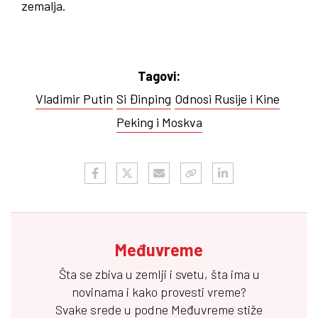
zemalja.
Tagovi:
Vladimir Putin
Si Đinping
Odnosi Rusije i Kine
Peking i Moskva
Međuvreme
Šta se zbiva u zemlji i svetu, šta ima u
novinama i kako provesti vreme?
Svake srede u podne
Međuvreme
stiže