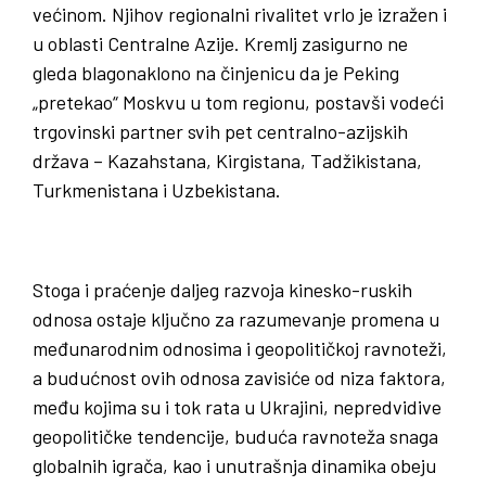
većinom. Njihov regionalni rivalitet vrlo je izražen i
u oblasti Centralne Azije. Kremlj zasigurno ne
gleda blagonaklono na činjenicu da je Peking
„pretekao“ Moskvu u tom regionu, postavši vodeći
trgovinski partner svih pet centralno-azijskih
država – Kazahstana, Kirgistana, Tadžikistana,
Turkmenistana i Uzbekistana.
Stoga i praćenje daljeg razvoja kinesko-ruskih
odnosa ostaje ključno za razumevanje promena u
međunarodnim odnosima i geopolitičkoj ravnoteži,
a budućnost ovih odnosa zavisiće od niza faktora,
među kojima su i tok rata u Ukrajini, nepredvidive
geopolitičke tendencije, buduća ravnoteža snaga
globalnih igrača, kao i unutrašnja dinamika obeju