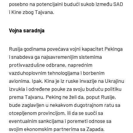
posebno na potencijalni budući sukob između SAD
i Kine zbog Tajvana.
Vojna saradnja
Rusija godinama povećava vojni kapacitet Pekinga
i snabdeva ga najsavremenijim sistemima
protivvazdušne odbrane, naprednim
vazduhoplovnim tehnologijama i borbenim
avionima. Ipak, Kina je iz ruske invazije na Ukrajinu
izvukla i određene pouke za svoju buduću politiku
prema Tajvanu. Peking ne želi da, poput Rusije,
bude zaglavljen u nekakvom dugotrajnom ratu sa
otcepljenom provincijom, ili da se suoči sa
eventualnim sankcijama i poremeti odnose sa
svojim ekonomskim partnerima sa Zapada.