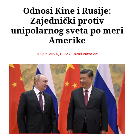
Odnosi Kine i Rusije:
Zajednički protiv
unipolarnog sveta po meri
Amerike
01. jun 2024, 09:37
Uroš Mitrović