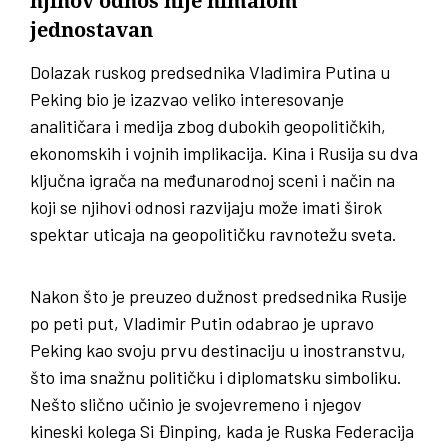
njihov odnos nije nimalom
jednostavan
Dolazak ruskog predsednika Vladimira Putina u
Peking bio je izazvao veliko interesovanje
analitičara i medija zbog dubokih geopolitičkih,
ekonomskih i vojnih implikacija. Kina i Rusija su dva
ključna igrača na međunarodnoj sceni i način na
koji se njihovi odnosi razvijaju može imati širok
spektar uticaja na geopolitičku ravnotežu sveta.
Nakon što je preuzeo dužnost predsednika Rusije
po peti put, Vladimir Putin odabrao je upravo
Peking kao svoju prvu destinaciju u inostranstvu,
što ima snažnu političku i diplomatsku simboliku.
Nešto slično učinio je svojevremeno i njegov
kineski kolega Si Đinping, kada je Ruska Federacija