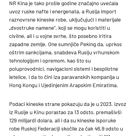
NR Kina je tako prošle godine značajno uvećala
uvoz ruske nafte i energenata, a Rusija import
raznovrsne kineske robe, uključujući i materijale
„dvostruke namene“, koji se mogu koristiti u
civilne, ali i u vojne svrhe, što posebno iritira
zapadne zemlje. One sumnjiče Peking da, uprkos
oštrim sankcijama, snabdeva Rusiju vrhunskom
tehnologijom i opremom, kao što su
poluprovodnici, navigacioni sistemi i bespilotne
letelice, i da to čini iza paravanskih kompanija u
Hong Kongu i Ujedinjenim Arapskim Emiratima.
Podaci kineske strane pokazuju da je u 2023. izvoz
iz Rusije u Kinu porastao za 13 odsto, premašivši
129 milijardi dolara, ali i da su kineske isporuke
robe Ruskoj Federaciji skočile za čak 46,9 odsto u