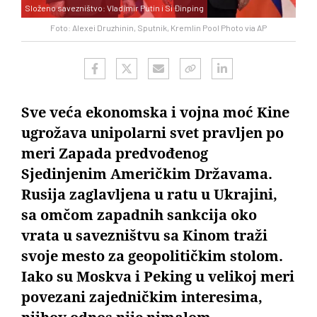
Složeno savezništvo: Vladimir Putin i Si Đinping
Foto: Alexei Druzhinin, Sputnik, Kremlin Pool Photo via AP
Sve veća ekonomska i vojna moć Kine
ugrožava unipolarni svet pravljen po
meri Zapada predvođenog
Sjedinjenim Američkim Državama.
Rusija zaglavljena u ratu u Ukrajini,
sa omčom zapadnih sankcija oko
vrata u savezništvu sa Kinom traži
svoje mesto za geopolitičkim stolom.
Iako su Moskva i Peking u velikoj meri
povezani zajedničkim interesima,