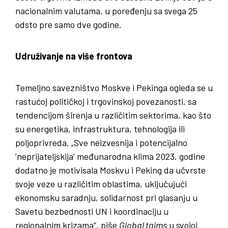
nacionalnim valutama, u poređenju sa svega 25
odsto pre samo dve godine.
Udruživanje na više frontova
Temeljno savezništvo Moskve i Pekinga ogleda se u
rastućoj političkoj i trgovinskoj povezanosti, sa
tendencijom širenja u različitim sektorima, kao što
su energetika, infrastruktura, tehnologija ili
poljoprivreda. „Sve neizvesnija i potencijalno
’neprijateljskija’ međunarodna klima 2023. godine
dodatno je motivisala Moskvu i Peking da učvrste
svoje veze u različitim oblastima, uključujući
ekonomsku saradnju, solidarnost pri glasanju u
Savetu bezbednosti UN i koordinaciju u
regionalnim krizama“, piše
Global tajms
u svojoj