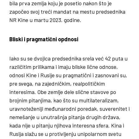
bila prva zemlja koju je posetio nakon što je
započeo svoj treći mandat na mestu predsednika
NR Kine u martu 2023. godine.
Bliski i pragmatični opdnosi
Iako su se dvojica predsednika srela već 42 puta u
različitim prilikama i imaju bliske lične odnose,
odnosi Kine i Rusije su pragmatični i zasnovani su,
pre svega, na zajedničkim, realpolitičkim
interesima. Obe zemlje dele slične stavove po
brojnim pitanjima, kao što su multilateralizam,
uravnoteženiji međunarodni poredak, suverenitet i
nemešanje u unutrašnja pitanja drugih država,
kada nije u pitanju njihova interesna sfera. Kina i
Rusija slažu se u protivljenju unipolarnom svetu