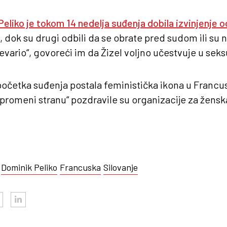
Peliko je tokom 14 nedelja suđenja dobila izvinjenje 
, dok su drugi odbili da se obrate pred sudom ili su n
evario“, govoreći im da Žizel voljno učestvuje u sek
 početka suđenja postala feministička ikona u Francus
promeni stranu“ pozdravile su organizacije za žensk
Dominik Peliko
Francuska
Silovanje