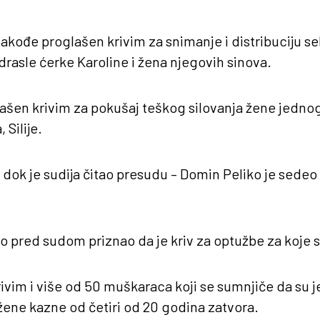
takođe proglašen krivim za snimanje i distribuciju s
drasle ćerke Karoline i žena njegovih sinova.
ašen krivim za pokušaj teškog silovanja žene jedno
 Silije.
dok je sudija čitao presudu – Domin Peliko je sedeo 
o pred sudom priznao da je kriv za optužbe za koje s
ivim i više od 50 muškaraca koji se sumnjiče da su je 
ene kazne od četiri od 20 godina zatvora.