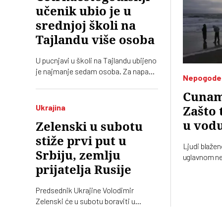
učenik ubio je u
srednjoj školi na
Tajlandu više osoba
U pucnjavi u školi na Tajlandu ubijeno
je najmanje sedam osoba. Za napad
Nepogode
je osumnjičen četrnaestogodišnji
učenik
Cunami
Ukrajina
Zašto 
u vod
Zelenski u subotu
stiže prvi put u
Ljudi blažen
Srbiju, zemlju
uglavnom ne
narednih god
prijatelja Rusije
A neznanje 
Predsednik Ukrajine Volodimir
Zelenski će u subotu boraviti u
zvaničnoj poseti Srbiji. Ugostitiće ga