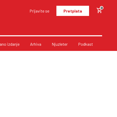
0
Prijavite se
Pretplata
no izdanje
Arhiva
Njuzleter
Podkast