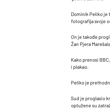
Dominik Peliko je 
fotografija svoje o
On je takođe progl
Žan Pjera Marešala,
Kako prenosi BBC, 
i plakao.
Peliko je prethodn
Sud je proglasio kr
optužene su zatraž