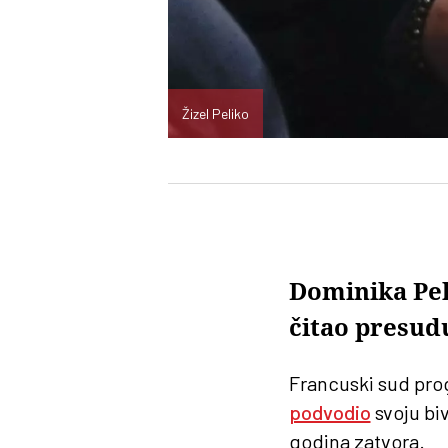
Žizel Peliko
Dominika Pel
čitao presudu
Francuski sud prog
podvodio
svoju bi
godina zatvora.