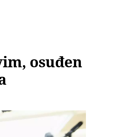
vim, osuđen
a