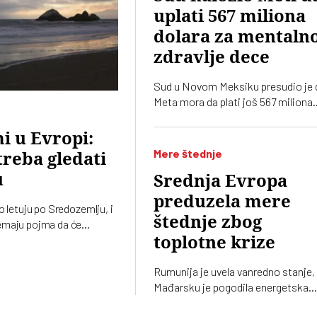
uplati 567 miliona
dolara za mentaln
zdravlje dece
Sud u Novom Meksiku presudio je 
Meta mora da plati još 567 miliona
dolara zbog ugrožavanja bezbednos
dece na svojim platformama.
 u Evropi:
Kompnija odbacuje optužbe i
Mere štednje
treba gledati
najavljuje žalbu
u
Srednja Evropa
preduzela mere
o letuju po Sredozemlju, i
štednje zbog
maju pojma da će
ina udariti veliki cunami.
toplotne krize
može da se plati životom
Rumunija je uvela vanredno stanje,
Mađarsku je pogodila energetska
kriza, redukovali su uličnu rasvetu, 