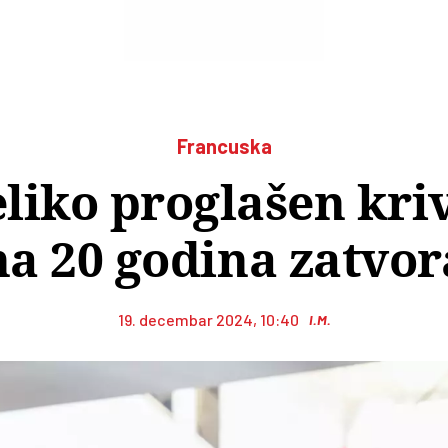
Francuska
liko proglašen kri
na 20 godina zatvor
19. decembar 2024, 10:40
I.M.