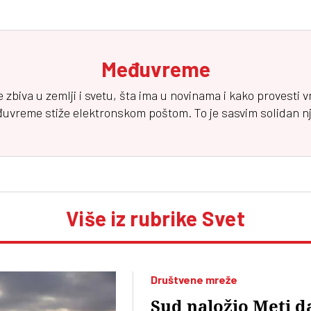
Međuvreme
e zbiva u zemlji i svetu, šta ima u novinama i kako provesti 
đuvreme
stiže elektronskom poštom. To je sasvim solidan njuz
Više iz rubrike Svet
Društvene mreže
Sud naložio Meti d