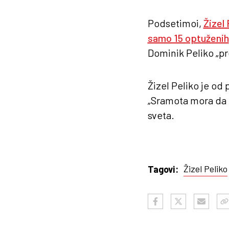
Podsetimoi,
Žizel 
samo 15 optuženih
Dominik Peliko „pr
Žizel Peliko je od
„Sramota mora da 
sveta.
Žizel Peliko
Tagovi: