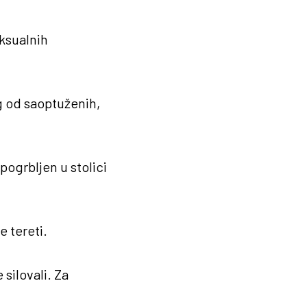
eksualnih
g od saoptuženih,
pogrbljen u stolici
e tereti.
silovali. Za