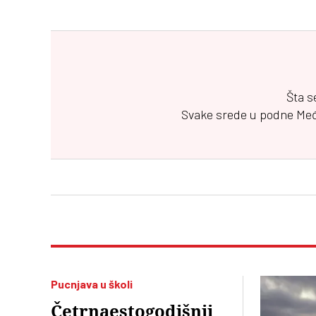
Šta s
Svake srede u podne
Me
Pucnjava u školi
Četrnaestogodišnji