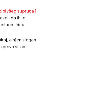
od bivšeg supruga i
aveli da ih je
sualnom činu.
koj, a njen slogan
a prava širom