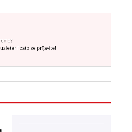
vreme?
leter i zato se prijavite!
a