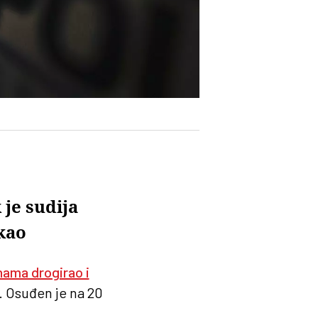
je sudija
akao
nama drogirao i
. Osuđen je na 20