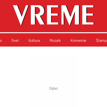
o
Svet
Kultura
Mozaik
Komentar
Štampa