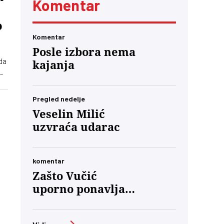
Komentar
o
Komentar
Posle izbora nema
da
kajanja
ti
Pregled nedelje
Veselin Milić
uzvraća udarac
komentar
Zašto Vučić
uporno ponavlja
da će „priznati
a
poraz“?