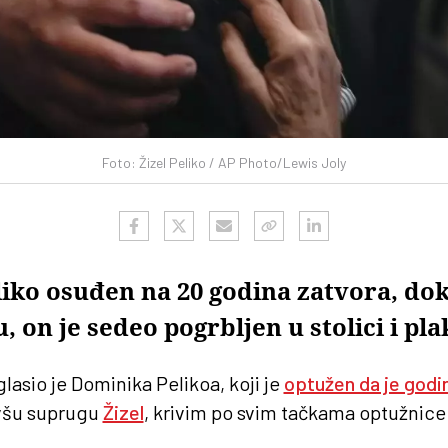
Foto: Žizel Peliko / AP Photo/Lewis Joly
iko osuđen na 20 godina zatvora, dok 
, on je sedeo pogrbljen u stolici i pl
lasio je Dominika Pelikoa, koji je
optužen da je godi
všu suprugu
Žizel
, krivim po svim tačkama optužnice