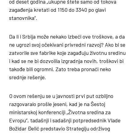
od deset godina „ukupne štete samo od tokova
zagađenja kretati od 1150 do 3340 po glavi
stanovnika“.
Da li i Srbija može nekako izbeći ove troškove, a da
ne ugrozi svoj očekivani privredni razvoj? Ako bi se
zatvorile sve fabrike koje zagađuju životnu sredinu
i kad se ne bi dozvolila izgradnja novih, troškovi bi
takođe bili ogromni. Zato treba pronaći neko
srednje rešenje.
O ovom rešenju se u javnosti prvi put ozbiljno
razgovaralo prošle jeseni, kad je na Šestoj
ministarskoj konferenciji „Životna sredina za
Evropu“, tadašnji i sadašnji potpredsednik Vlade
Božidar Đelić predstavio Strategiju održivog