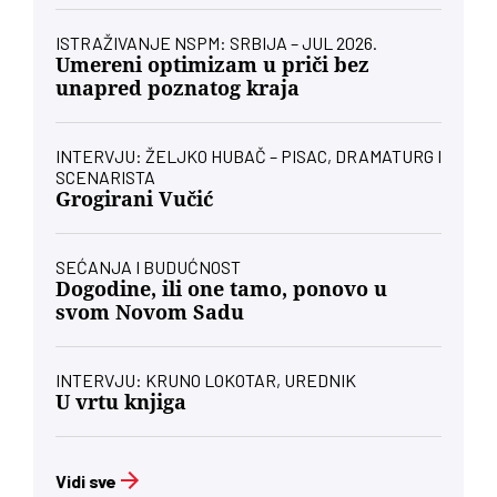
ISTRAŽIVANJE NSPM: SRBIJA – JUL 2026.
Umereni optimizam u priči bez
unapred poznatog kraja
INTERVJU: ŽELJKO HUBAČ – PISAC, DRAMATURG I
SCENARISTA
Grogirani Vučić
SEĆANJA I BUDUĆNOST
Dogodine, ili one tamo, ponovo u
svom Novom Sadu
INTERVJU: KRUNO LOKOTAR, UREDNIK
U vrtu knjiga
Vidi sve