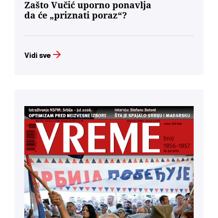
Zašto Vučić uporno ponavlja
da će „priznati poraz“?
Vidi sve