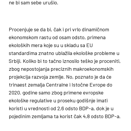
ne bi sam sebe urušio.
Procenjuje se da bi, čak i pri vrlo dinamičnom
ekonomskom rastu od osam odsto, primena
ekoloških mera koje su u skladu sa EU
standardima znatno ublažila ekološke probleme u
Srbiji. Koliko bi to tačno iznosilo teško je proceniti,
zbog nepostojanja preciznih makroekonomskih
projekcija razvoja zemlje. No, poznato je da će
trinaest zemalja Centralne i Istočne Evrope do
2020. godine samo zbog primene evropske
ekološke regulative u proseku godišnje imati
koristi u vrednosti od 2,6 odsto BDP-a, dok je u
pojedinim zemljama ta korist čak 4,8 odsto BDP-a.