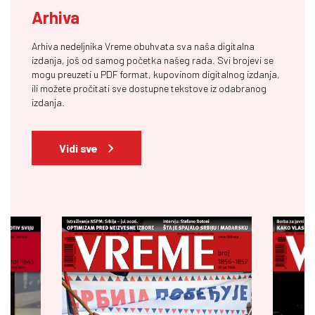
Arhiva
Arhiva nedeljnika Vreme obuhvata sva naša digitalna
izdanja, još od samog početka našeg rada. Svi brojevi se
mogu preuzeti u PDF format, kupovinom digitalnog izdanja,
ili možete pročitati sve dostupne tekstove iz odabranog
izdanja.
Vidi sve