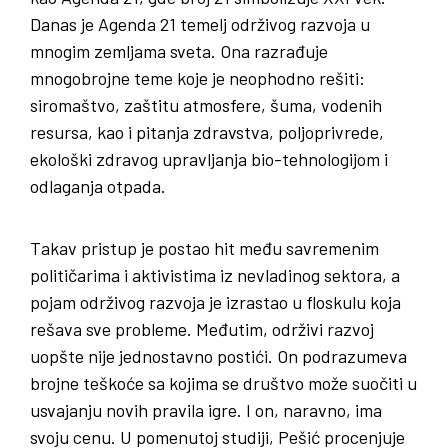
Danas je Agenda 21 temelj održivog razvoja u
mnogim zemljama sveta. Ona razrađuje
mnogobrojne teme koje je neophodno rešiti:
siromaštvo, zaštitu atmosfere, šuma, vodenih
resursa, kao i pitanja zdravstva, poljoprivrede,
ekološki zdravog upravljanja bio-tehnologijom i
odlaganja otpada.
Takav pristup je postao hit među savremenim
političarima i aktivistima iz nevladinog sektora, a
pojam održivog razvoja je izrastao u floskulu koja
rešava sve probleme. Međutim, održivi razvoj
uopšte nije jednostavno postići. On podrazumeva
brojne teškoće sa kojima se društvo može suočiti u
usvajanju novih pravila igre. I on, naravno, ima
svoju cenu. U pomenutoj studiji, Pešić procenjuje