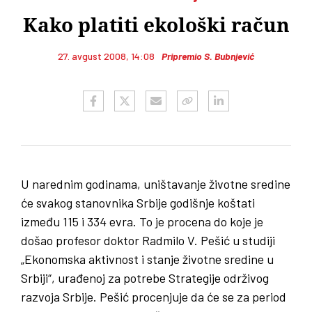
Kako platiti ekološki račun
27. avgust 2008, 14:08
Pripremio S. Bubnjević
U narednim godinama, uništavanje životne sredine
će svakog stanovnika Srbije godišnje koštati
između 115 i 334 evra. To je procena do koje je
došao profesor doktor Radmilo V. Pešić u studiji
„Ekonomska aktivnost i stanje životne sredine u
Srbiji“, urađenoj za potrebe Strategije održivog
razvoja Srbije. Pešić procenjuje da će se za period