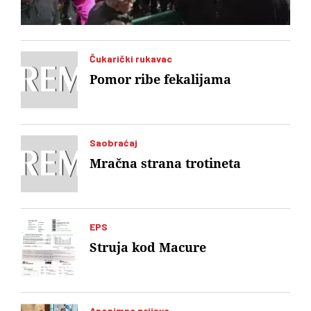
Čukarički rukavac
Pomor ribe fekalijama
Saobraćaj
Mračna strana trotineta
EPS
Struja kod Macure
Anonimne prijave