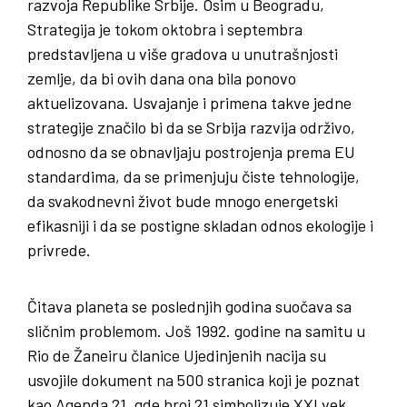
razvoja Republike Srbije. Osim u Beogradu,
Strategija je tokom oktobra i septembra
predstavljena u više gradova u unutrašnjosti
zemlje, da bi ovih dana ona bila ponovo
aktuelizovana. Usvajanje i primena takve jedne
strategije značilo bi da se Srbija razvija održivo,
odnosno da se obnavljaju postrojenja prema EU
standardima, da se primenjuju čiste tehnologije,
da svakodnevni život bude mnogo energetski
efikasniji i da se postigne skladan odnos ekologije i
privrede.
Čitava planeta se poslednjih godina suočava sa
sličnim problemom. Još 1992. godine na samitu u
Rio de Žaneiru članice Ujedinjenih nacija su
usvojile dokument na 500 stranica koji je poznat
kao Agenda 21, gde broj 21 simbolizuje XXI vek.