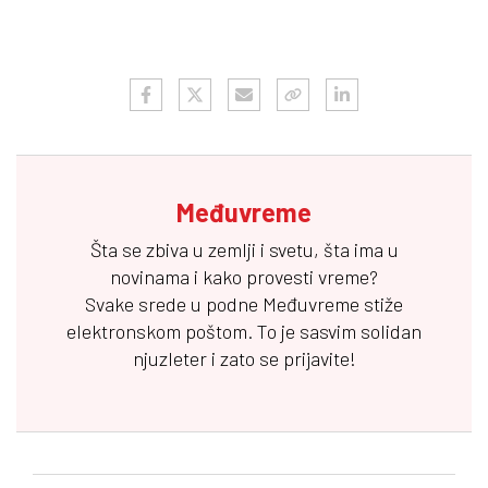
Međuvreme
Šta se zbiva u zemlji i svetu, šta ima u
novinama i kako provesti vreme?
Svake srede u podne
Međuvreme
stiže
elektronskom poštom. To je sasvim solidan
njuzleter i zato se prijavite!