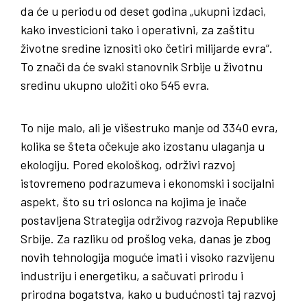
da će u periodu od deset godina „ukupni izdaci,
kako investicioni tako i operativni, za zaštitu
životne sredine iznositi oko četiri milijarde evra“.
To znači da će svaki stanovnik Srbije u životnu
sredinu ukupno uložiti oko 545 evra.
To nije malo, ali je višestruko manje od 3340 evra,
kolika se šteta očekuje ako izostanu ulaganja u
ekologiju. Pored ekološkog, održivi razvoj
istovremeno podrazumeva i ekonomski i socijalni
aspekt, što su tri oslonca na kojima je inače
postavljena Strategija održivog razvoja Republike
Srbije. Za razliku od prošlog veka, danas je zbog
novih tehnologija moguće imati i visoko razvijenu
industriju i energetiku, a sačuvati prirodu i
prirodna bogatstva, kako u budućnosti taj razvoj