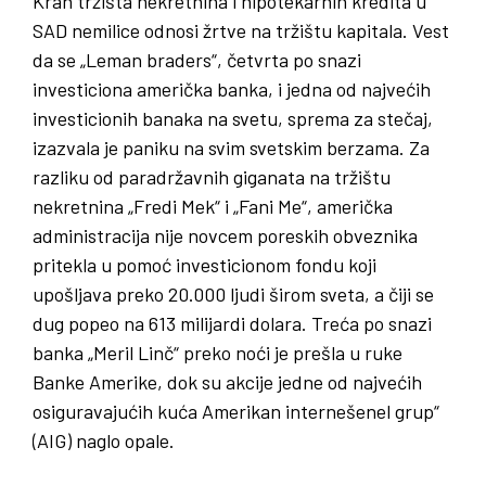
Krah tržišta nekretnina i hipotekarnih kredita u
SAD nemilice odnosi žrtve na tržištu kapitala. Vest
da se „Leman braders“, četvrta po snazi
investiciona američka banka, i jedna od najvećih
investicionih banaka na svetu, sprema za stečaj,
izazvala je paniku na svim svetskim berzama. Za
razliku od paradržavnih giganata na tržištu
nekretnina „Fredi Mek“ i „Fani Me“, američka
administracija nije novcem poreskih obveznika
pritekla u pomoć investicionom fondu koji
upošljava preko 20.000 ljudi širom sveta, a čiji se
dug popeo na 613 milijardi dolara. Treća po snazi
banka „Meril Linč“ preko noći je prešla u ruke
Banke Amerike, dok su akcije jedne od najvećih
osiguravajućih kuća Amerikan internešenel grup“
(AIG) naglo opale.