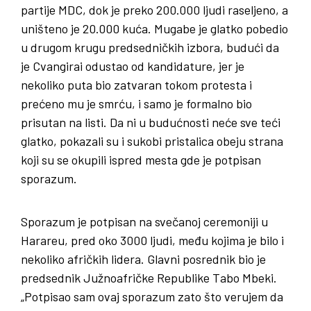
partije MDC, dok je preko 200.000 ljudi raseljeno, a
uništeno je 20.000 kuća. Mugabe je glatko pobedio
u drugom krugu predsedničkih izbora, budući da
je Cvangirai odustao od kandidature, jer je
nekoliko puta bio zatvaran tokom protesta i
prećeno mu je smrću, i samo je formalno bio
prisutan na listi. Da ni u budućnosti neće sve teći
glatko, pokazali su i sukobi pristalica obeju strana
koji su se okupili ispred mesta gde je potpisan
sporazum.
Sporazum je potpisan na svečanoj ceremoniji u
Harareu, pred oko 3000 ljudi, među kojima je bilo i
nekoliko afričkih lidera. Glavni posrednik bio je
predsednik Južnoafričke Republike Tabo Mbeki.
„Potpisao sam ovaj sporazum zato što verujem da