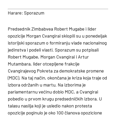
Harare
:
Sporazum
Predsednik Zimbabvea Robert Mugabe i lider
opozicije Morgan Cvangirai sklopili su u ponedeljak
istorijski sporazum o formiranju vlade nacionalnog
jedinstva i podeli vlasti. Sporazum su potpisali
Robert Mugabe, Morgan Cvangirai i Artur
Mutambara, lider otcepljene frakcije
Cvangirajevog Pokreta za demokratske promene
(MDC). Na taj način, okončana je kriza koja traje od
izbora održanih u martu. Na izborima je
parlamentarnu većinu dobio MDC, a Cvangirai
pobedio u prvom krugu predsedničkih izbora. U
talasu nasilja koji je usledio nakon protesta
opozicije poginulo je oko 100 članova opozicione