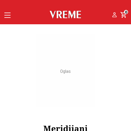
0
Meridijani