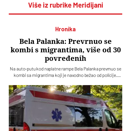
Više iz rubrike Meridijani
Hronika
Bela Palanka: Prevrnuo se
kombi s migrantima, više od 30
povređenih
Na auto-putu kod naplatne rampe Bela Palanka prevrnuo se
kombi sa migrantima koji je navodno bežao od policije.
Povređene zbrinjavaju ekipe Hitne pomoći iz Niša i Pirota