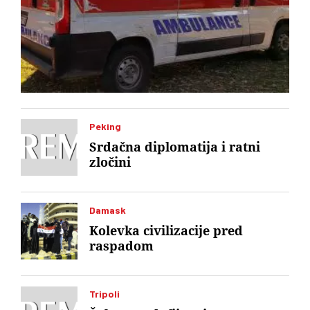
Peking
Srdačna diplomatija i ratni
zločini
Damask
Kolevka civilizacije pred
raspadom
Tripoli