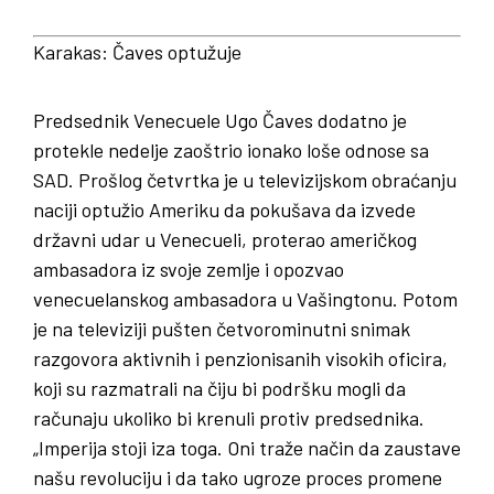
Karakas
:
Čaves
optužuje
Predsednik Venecuele Ugo Čaves dodatno je
protekle nedelje zaoštrio ionako loše odnose sa
SAD. Prošlog četvrtka je u televizijskom obraćanju
naciji optužio Ameriku da pokušava da izvede
državni udar u Venecueli, proterao američkog
ambasadora iz svoje zemlje i opozvao
venecuelanskog ambasadora u Vašingtonu. Potom
je na televiziji pušten četvorominutni snimak
razgovora aktivnih i penzionisanih visokih oficira,
koji su razmatrali na čiju bi podršku mogli da
računaju ukoliko bi krenuli protiv predsednika.
„Imperija stoji iza toga. Oni traže način da zaustave
našu revoluciju i da tako ugroze proces promene