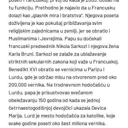
tu funkciju. Prethodno je najavio da u Francusku
dolazi kao „glasnik mira i bratstva“. Njegova poseta
doživljena je kao pokušaj približavanja svim
religijskim zajednicama u zemlji, jer se obratio i
Muslimanima i Jevrejima. Papu su dočekali
francuski predsednik Nikola Sarkozi i njegova žena
Karla Bruni. Sarkozi se zalaže za ublažavanje
striktnih sekularnih zakona koji važe u Francuskoj.
Benedikt XVI obratio se vernicima u Parizu i
Lurdu, gde je održao misu na otvorenom pred oko
200.000 vernika. Na trodnevnom hodočašću u
Lurdu, papa je prisustvovao svečanom
obeležavanju 150 godina od kada se jednoj
četrnaestogodišnjoj devojčici ukazala Devica
Marija. Lurd je mesto hodočašća za katolike, koje
svake godine poseti oko šest miliona vernika.