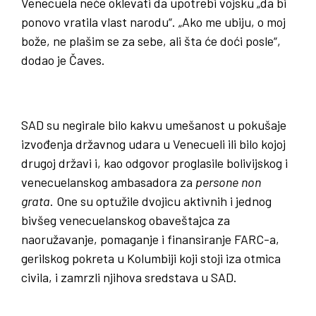
Venecuela neće oklevati da upotrebi vojsku „da bi
ponovo vratila vlast narodu“. „Ako me ubiju, o moj
bože, ne plašim se za sebe, ali šta će doći posle“,
dodao je Čaves.
SAD su negirale bilo kakvu umešanost u pokušaje
izvođenja državnog udara u Venecueli ili bilo kojoj
drugoj državi i, kao odgovor proglasile bolivijskog i
venecuelanskog ambasadora za
persone
non
grata
. One su optužile dvojicu aktivnih i jednog
bivšeg venecuelanskog obaveštajca za
naoružavanje, pomaganje i finansiranje FARC-a,
gerilskog pokreta u Kolumbiji koji stoji iza otmica
civila, i zamrzli njihova sredstava u SAD.