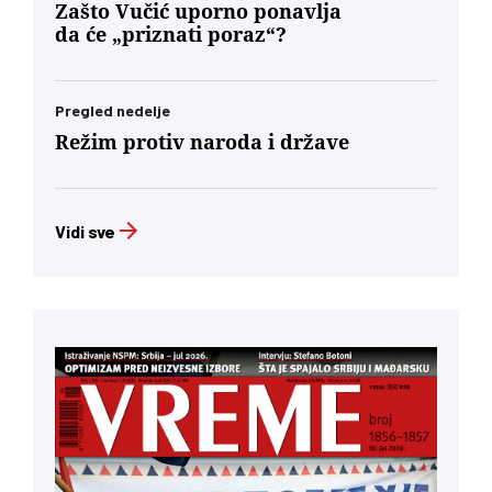
Zašto Vučić uporno ponavlja
da će „priznati poraz“?
Pregled nedelje
Režim protiv naroda i države
Vidi sve