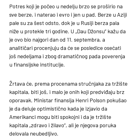
Potres koji je počeo u nedelju brzo se proširio na
sve berze, i naterao i evro i jen u pad. Berze u Aziji
pale su za šest odsto, dok je u Rusiji berza pala
niže u protekle tri godine. U „Dau Džonsu“ kažu da
je ovo bio najgori dan od 11. septembra, a
analitičari procenjuju da će se posledice osećati
još nedeljama i zbog dramatičnog pada poverenja
u finansijske institucije.
Žrtava će, prema procenama stručnjaka za tržište
kapitala, biti još, i malo je onih koji predviđaju brz
oporavak. Ministar finansija Henri Polson pokušao
je da deluje optimistično kada je izjavio da
Amerikanci mogu biti spokojni i da je tržište
kapitala „zdravo i žilavo“, ali je njegova poruka
delovala neubedljivo.