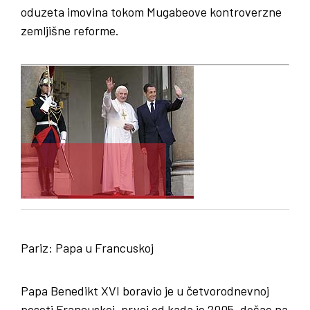
oduzeta imovina tokom Mugabeove kontroverzne
zemljišne reforme.
Pariz
:
Papa
u
Francuskoj
Papa Benedikt XVI boravio je u četvorodnevnoj
poseti Francuskoj, prvoj od kada je 2005. došao na