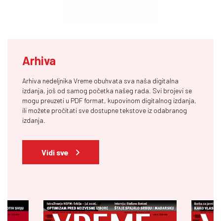
Arhiva
Arhiva nedeljnika Vreme obuhvata sva naša digitalna
izdanja, još od samog početka našeg rada. Svi brojevi se
mogu preuzeti u PDF format, kupovinom digitalnog izdanja,
ili možete pročitati sve dostupne tekstove iz odabranog
izdanja.
Vidi sve