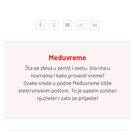
Međuvreme
Šta se zbiva u zemlji i svetu, šta ima u
novinama i kako provesti vreme?
Svake srede u podne
Međuvreme
stiže
elektronskom poštom. To je sasvim solidan
njuzleter i zato se prijavite!