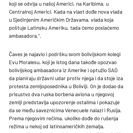
koji se odvija u našoj Americi, na Karibima, u
Centralnoj Americi. Kada na vlast dođe nova vlada
u Sjedinjenim Američkim Državama, vlada koja
poštuje Latinsku Ameriku, tada ćemo poslaćemo
ambasadora.“.
Čaves je najavio i podršku svom bolivijskom kolegi
Evu Moralesu, koji je istog dana takođe opozvao
bolivijskog ambasadora iz Amerike i optužio SAD
da planiraju državni udar protiv njega i da stoje iza
protesta zemljoposednika u Boliviji. On je dodao da
prisustvo dva ruska borbena aviona u njegovoj
zemlji predstavlja upozorenje ostalima i pokazuje
da se među saveznicima Venecuele nalazi i Rusija.
Prema njegovim rečima, ukoliko dođe do rušenja
režima u nekoj od latinoameričkih zemalja,