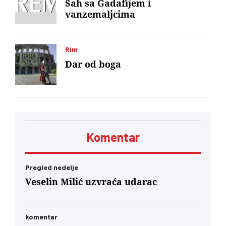
Šah sa Gadafijem i
vanzemaljcima
Rim
Dar od boga
Komentar
Pregled nedelje
Veselin Milić uzvraća udarac
komentar