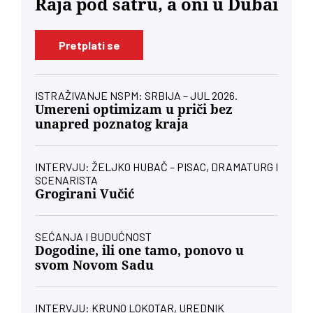
Raja pod šatru, a oni u Dubai
Pretplati se
ISTRAŽIVANJE NSPM: SRBIJA – JUL 2026.
Umereni optimizam u priči bez
unapred poznatog kraja
INTERVJU: ŽELJKO HUBAČ – PISAC, DRAMATURG I
SCENARISTA
Grogirani Vučić
SEĆANJA I BUDUĆNOST
Dogodine, ili one tamo, ponovo u
svom Novom Sadu
INTERVJU: KRUNO LOKOTAR, UREDNIK