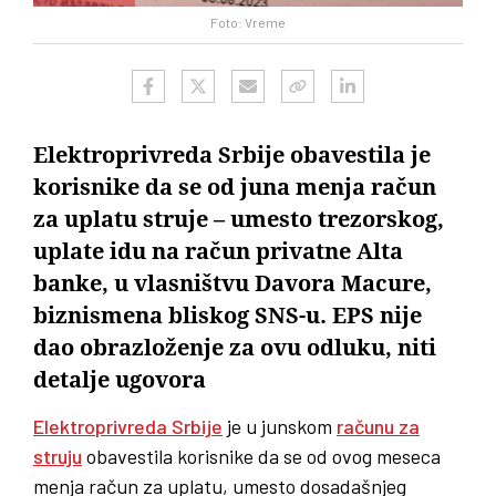
Foto: Vreme
Elektroprivreda Srbije obavestila je
korisnike da se od juna menja račun
za uplatu struje – umesto trezorskog,
uplate idu na račun privatne Alta
banke, u vlasništvu Davora Macure,
biznismena bliskog SNS-u. EPS nije
dao obrazloženje za ovu odluku, niti
detalje ugovora
Elektroprivreda Srbije
je u junskom
računu za
struju
obavestila korisnike da se od ovog meseca
menja račun za uplatu, umesto dosadašnjeg