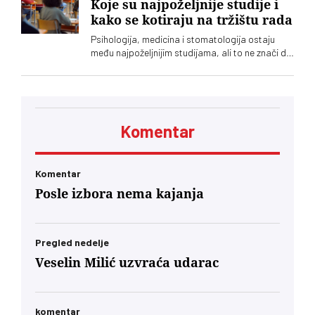
Koje su najpoželjnije studije i
kako se kotiraju na tržištu rada
Psihologija, medicina i stomatologija ostaju
među najpoželjnijim studijama, ali to ne znači da
nude i najviše prilika za zaposlenje. Analiza
oglasa za posao pokazuje da su potrebe
poslodavaca često drugačije od izbora koje
prave maturanti
Komentar
Komentar
Posle izbora nema kajanja
Pregled nedelje
Veselin Milić uzvraća udarac
komentar