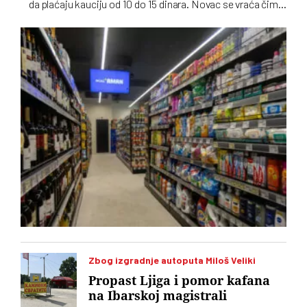
da plaćaju kauciju od 10 do 15 dinara. Novac se vraća čim
praznu ambalažu odnesete nazad u prodavnicu
Zbog izgradnje autoputa Miloš Veliki
Propast Ljiga i pomor kafana
na Ibarskoj magistrali