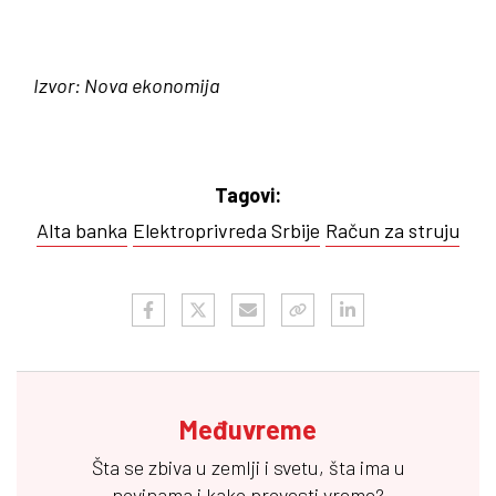
Izvor: Nova ekonomija
Tagovi:
Alta banka
Elektroprivreda Srbije
Račun za struju
Međuvreme
Šta se zbiva u zemlji i svetu, šta ima u
novinama i kako provesti vreme?