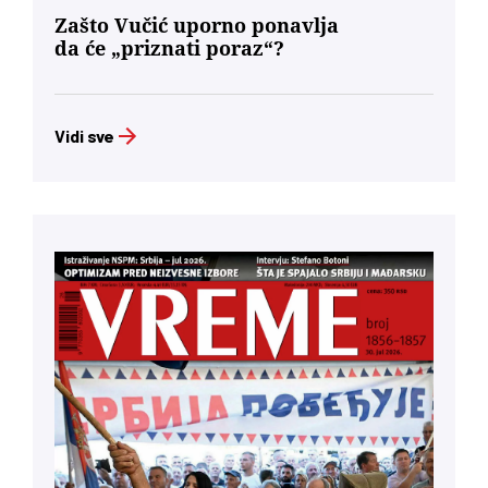
Zašto Vučić uporno ponavlja
da će „priznati poraz“?
Vidi sve