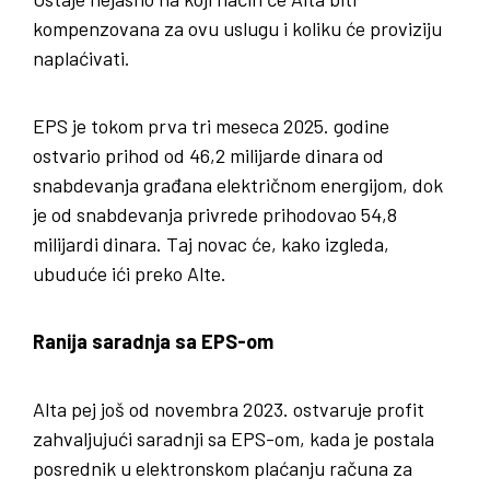
kompenzovana za ovu uslugu i koliku će proviziju
naplaćivati.
EPS je tokom prva tri meseca 2025. godine
ostvario prihod od 46,2 milijarde dinara od
snabdevanja građana električnom energijom, dok
je od snabdevanja privrede prihodovao 54,8
milijardi dinara. Taj novac će, kako izgleda,
ubuduće ići preko Alte.
Ranija saradnja sa EPS-om
Alta pej još od novembra 2023. ostvaruje profit
zahvaljujući saradnji sa EPS-om, kada je postala
posrednik u elektronskom plaćanju računa za