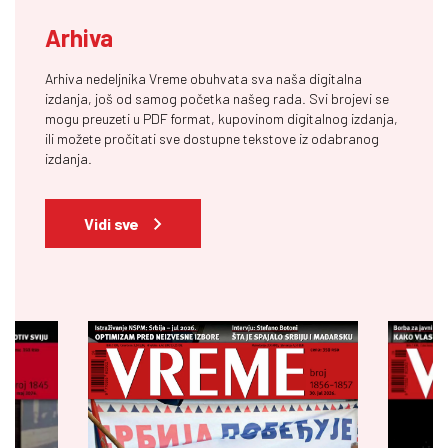
Arhiva
Arhiva nedeljnika Vreme obuhvata sva naša digitalna
izdanja, još od samog početka našeg rada. Svi brojevi se
mogu preuzeti u PDF format, kupovinom digitalnog izdanja,
ili možete pročitati sve dostupne tekstove iz odabranog
izdanja.
Vidi sve