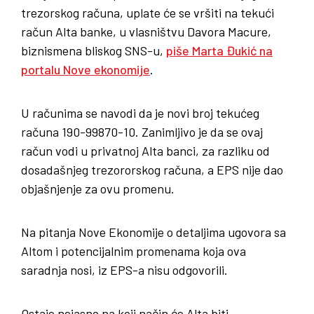
trezorskog računa, uplate će se vršiti na tekući
račun Alta banke, u vlasništvu Davora Macure,
biznismena bliskog SNS-u,
piše Marta Đukić na
portalu Nove ekonomije
.
U računima se navodi da je novi broj tekućeg
računa 190-99870-10. Zanimljivo je da se ovaj
račun vodi u privatnoj Alta banci, za razliku od
dosadašnjeg trezororskog računa, a EPS nije dao
objašnjenje za ovu promenu.
Na pitanja Nove Ekonomije o detaljima ugovora sa
Altom i potencijalnim promenama koja ova
saradnja nosi, iz EPS-a nisu odgovorili.
Ostaje nejasno na koji način će Alta biti