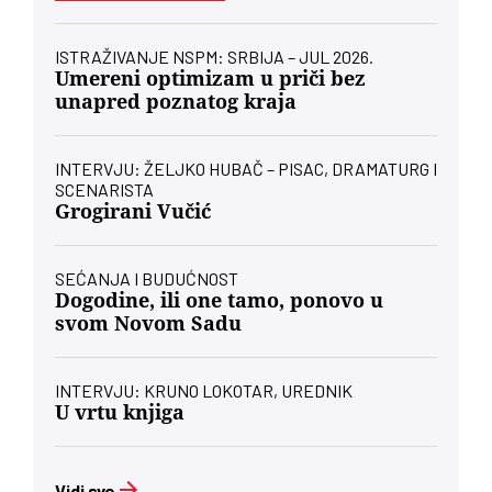
ISTRAŽIVANJE NSPM: SRBIJA – JUL 2026.
Umereni optimizam u priči bez
unapred poznatog kraja
INTERVJU: ŽELJKO HUBAČ – PISAC, DRAMATURG I
SCENARISTA
Grogirani Vučić
SEĆANJA I BUDUĆNOST
Dogodine, ili one tamo, ponovo u
svom Novom Sadu
INTERVJU: KRUNO LOKOTAR, UREDNIK
U vrtu knjiga
Vidi sve