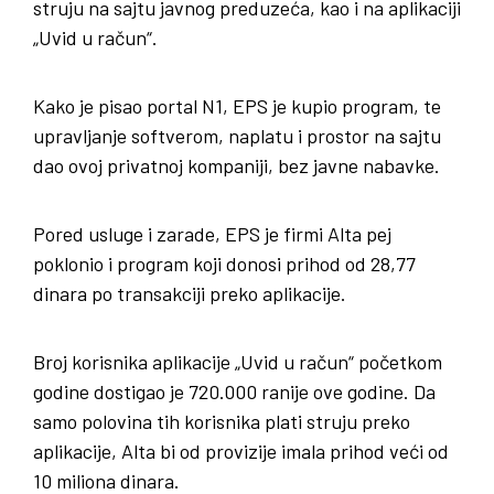
struju na sajtu javnog preduzeća, kao i na aplikaciji
„Uvid u račun“.
Kako je pisao portal N1, EPS je kupio program, te
upravljanje softverom, naplatu i prostor na sajtu
dao ovoj privatnoj kompaniji, bez javne nabavke.
Pored usluge i zarade, EPS je firmi Alta pej
poklonio i program koji donosi prihod od 28,77
dinara po transakciji preko aplikacije.
Broj korisnika aplikacije „Uvid u račun“ početkom
godine dostigao je 720.000 ranije ove godine. Da
samo polovina tih korisnika plati struju preko
aplikacije, Alta bi od provizije imala prihod veći od
10 miliona dinara.