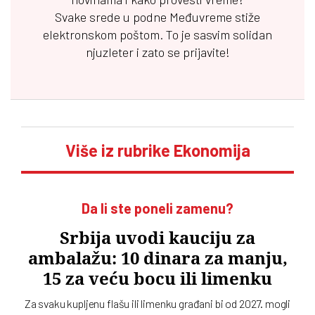
Svake srede u podne
Međuvreme
stiže
elektronskom poštom. To je sasvim solidan
njuzleter i zato se prijavite!
Više iz rubrike Ekonomija
Da li ste poneli zamenu?
Srbija uvodi kauciju za
ambalažu: 10 dinara za manju,
15 za veću bocu ili limenku
Za svaku kupljenu flašu ili limenku građani bi od 2027. mogli