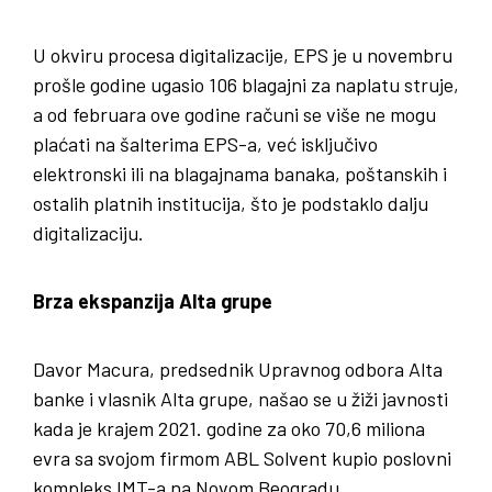
U okviru procesa digitalizacije, EPS je u novembru
prošle godine ugasio 106 blagajni za naplatu struje,
a od februara ove godine računi se više ne mogu
plaćati na šalterima EPS-a, već isključivo
elektronski ili na blagajnama banaka, poštanskih i
ostalih platnih institucija, što je podstaklo dalju
digitalizaciju.
Brza ekspanzija Alta grupe
Davor Macura, predsednik Upravnog odbora Alta
banke i vlasnik Alta grupe, našao se u žiži javnosti
kada je krajem 2021. godine za oko 70,6 miliona
evra sa svojom firmom ABL Solvent kupio poslovni
kompleks IMT-a na Novom Beogradu.