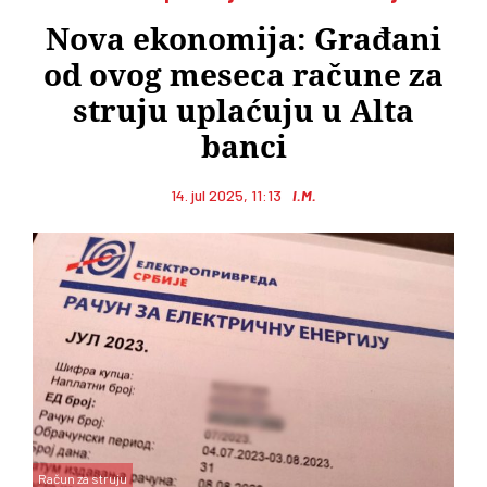
Nova ekonomija: Građani
od ovog meseca račune za
struju uplaćuju u Alta
banci
14. jul 2025, 11:13
I.M.
Račun za struju