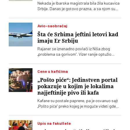
Nekada je Ibarska magistrala bila žila kucavica
Srbije. Danas je gotovo prazna, a sa njom su
nestale i kafane, putnici i deo života u Ljigu.
Sedam godina nakon dolaska autoputa Miloš
Veliki, meštani kažu da se njihova varoš nije
Avio-saobraćaj
pomerila sa mrtve tačke
Šta će Srbima jeftini letovi kad
imaju Er Srbiju
Rajaner se iznenadno povlači iz Niša zbog
„problema sa gorivom“. Vizer ranije optužio
državu da ga namerno potiskuje
Cene u kafićima
„Pošto piće“: Jedinstven portal
pokazuje u kojim je lokalima
najjeftinije pivo ili kafa
Kafane su postale paprene, pa je osvanuo sajt
„Pošto piće“ preko kojeg je moguće videti gde
šta koliko košta
Upis na fakultete