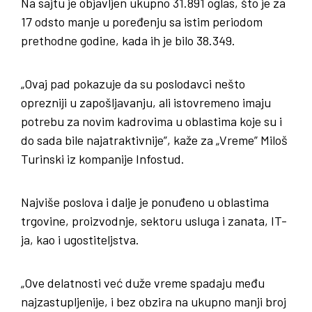
Na sajtu je objavljen ukupno 31.891 oglas, što je za
17 odsto manje u poređenju sa istim periodom
prethodne godine, kada ih je bilo 38.349.
„Ovaj pad pokazuje da su poslodavci nešto
oprezniji u zapošljavanju, ali istovremeno imaju
potrebu za novim kadrovima u oblastima koje su i
do sada bile najatraktivnije”, kaže za „Vreme” Miloš
Turinski iz kompanije Infostud.
Najviše poslova i dalje je ponuđeno u oblastima
trgovine, proizvodnje, sektoru usluga i zanata, IT-
ja, kao i ugostiteljstva.
„Ove delatnosti već duže vreme spadaju među
najzastupljenije, i bez obzira na ukupno manji broj