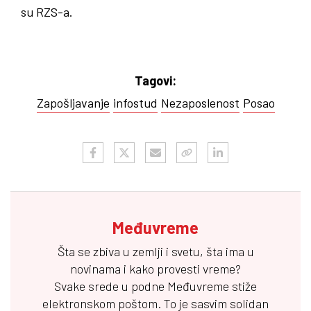
su RZS-a.
Tagovi:
Zapošljavanje
infostud
Nezaposlenost
Posao
Međuvreme
Šta se zbiva u zemlji i svetu, šta ima u
novinama i kako provesti vreme?
Svake srede u podne
Međuvreme
stiže
elektronskom poštom. To je sasvim solidan