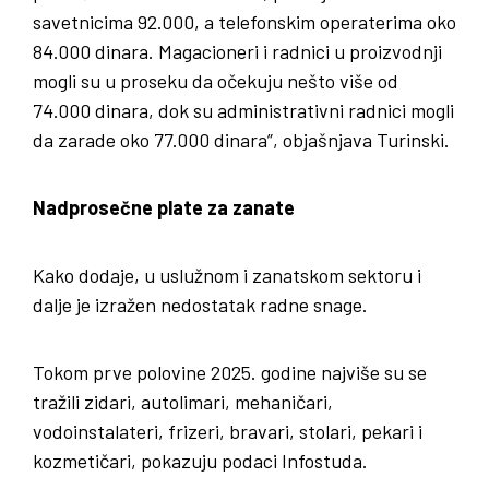
savetnicima 92.000, a telefonskim operaterima oko
84.000 dinara. Magacioneri i radnici u proizvodnji
mogli su u proseku da očekuju nešto više od
74.000 dinara, dok su administrativni radnici mogli
da zarade oko 77.000 dinara”, objašnjava Turinski.
Nadprosečne plate za zanate
Kako dodaje, u uslužnom i zanatskom sektoru i
dalje je izražen nedostatak radne snage.
Tokom prve polovine 2025. godine najviše su se
tražili zidari, autolimari, mehaničari,
vodoinstalateri, frizeri, bravari, stolari, pekari i
kozmetičari, pokazuju podaci Infostuda.