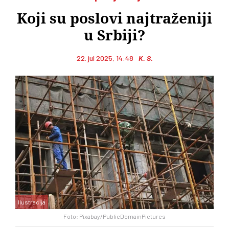
Koji su poslovi najtraženiji
u Srbiji?
22. jul 2025, 14:48
K. S.
Ilustracija
Foto: Pixabay/PublicDomainPictures