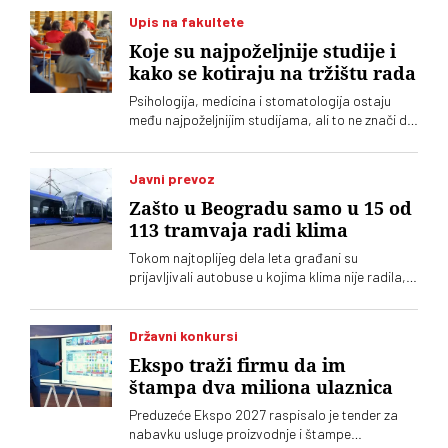
Upis na fakultete
Koje su najpoželjnije studije i
kako se kotiraju na tržištu rada
Psihologija, medicina i stomatologija ostaju
među najpoželjnijim studijama, ali to ne znači da
nude i najviše prilika za zaposlenje. Analiza
oglasa za posao pokazuje da su potrebe
poslodavaca često drugačije od izbora koje
Javni prevoz
prave maturanti
Zašto u Beogradu samo u 15 od
113 tramvaja radi klima
Tokom najtoplijeg dela leta građani su
prijavljivali autobuse u kojima klima nije radila,
izbacivala topao vazduh ili je uključivana tek
nakon ulaska kontrole. Ispostavilo se da ni u
mnogim tramvajima ne radi klima
Državni konkursi
Ekspo traži firmu da im
štampa dva miliona ulaznica
Preduzeće Ekspo 2027 raspisalo je tender za
nabavku usluge proizvodnje i štampe