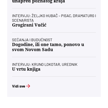
unapred poznatog kraja
INTERVJU: ŽELJKO HUBAČ – PISAC, DRAMATURG I
SCENARISTA
Grogirani Vučić
SEĆANJA I BUDUĆNOST
Dogodine, ili one tamo, ponovo u
svom Novom Sadu
INTERVJU: KRUNO LOKOTAR, UREDNIK
U vrtu knjiga
Vidi sve