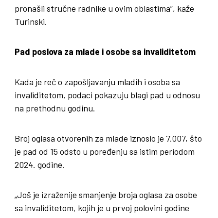
pronašli stručne radnike u ovim oblastima”, kaže
Turinski.
Pad poslova za mlade i osobe sa invaliditetom
Kada je reč o zapošljavanju mladih i osoba sa
invaliditetom, podaci pokazuju blagi pad u odnosu
na prethodnu godinu.
Broj oglasa otvorenih za mlade iznosio je 7.007, što
je pad od 15 odsto u poređenju sa istim periodom
2024. godine.
„Još je izraženije smanjenje broja oglasa za osobe
sa invaliditetom, kojih je u prvoj polovini godine