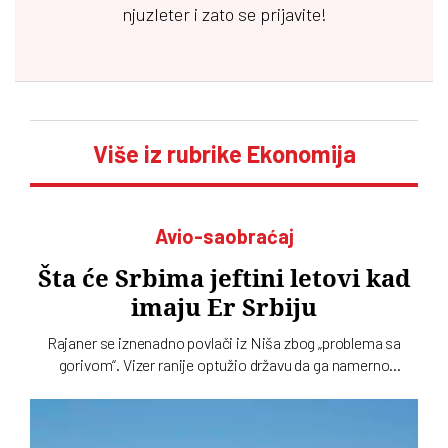
njuzleter i zato se prijavite!
Više iz rubrike Ekonomija
Avio-saobraćaj
Šta će Srbima jeftini letovi kad
imaju Er Srbiju
Rajaner se iznenadno povlači iz Niša zbog „problema sa
gorivom“. Vizer ranije optužio državu da ga namerno
potiskuje