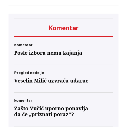
nepersonalizovanih ulaznica za specijalizovanu
izložbu koja će biti održana u Beogradu.
Predmet nabavke je štampa ukupno do dva
miliona karata i formulara, uz primenu posebnih
bezbednosnih elemenata
Komentar
Komentar
Posle izbora nema kajanja
Pregled nedelje
Veselin Milić uzvraća udarac
komentar
Zašto Vučić uporno ponavlja
da će „priznati poraz“?