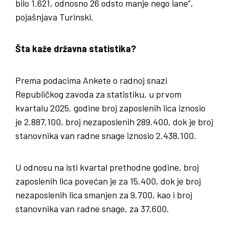
bilo 1.621, odnosno 26 odsto manje nego lane”,
pojašnjava Turinski.
Šta kaže državna statistika?
Prema podacima Ankete o radnoj snazi
Republičkog zavoda za statistiku, u prvom
kvartalu 2025. godine broj zaposlenih lica iznosio
je 2.887.100, broj nezaposlenih 289.400, dok je broj
stanovnika van radne snage iznosio 2.438.100.
U odnosu na isti kvartal prethodne godine, broj
zaposlenih lica povećan je za 15.400, dok je broj
nezaposlenih lica smanjen za 9.700, kao i broj
stanovnika van radne snage, za 37.600.