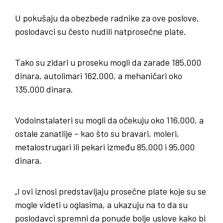
U pokušaju da obezbede radnike za ove poslove,
poslodavci su često nudili natprosečne plate.
Tako su zidari u proseku mogli da zarade 185.000
dinara, autolimari 162.000, a mehaničari oko
135.000 dinara.
Vodoinstalateri su mogli da očekuju oko 116.000, a
ostale zanatlije – kao što su bravari, moleri,
metalostrugari ili pekari između 85.000 i 95.000
dinara.
„I ovi iznosi predstavljaju prosečne plate koje su se
mogle videti u oglasima, a ukazuju na to da su
poslodavci spremni da ponude bolje uslove kako bi