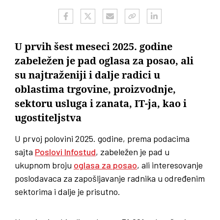
U prvih šest meseci 2025. godine
zabeležen je pad oglasa za posao, ali
su najtraženiji i dalje radici u
oblastima trgovine, proizvodnje,
sektoru usluga i zanata, IT-ja, kao i
ugostiteljstva
U prvoj polovini 2025. godine, prema podacima
sajta
Poslovi Infostud
, zabeležen je pad u
ukupnom broju
oglasa za posao
, ali interesovanje
poslodavaca za zapošljavanje radnika u određenim
sektorima i dalje je prisutno.