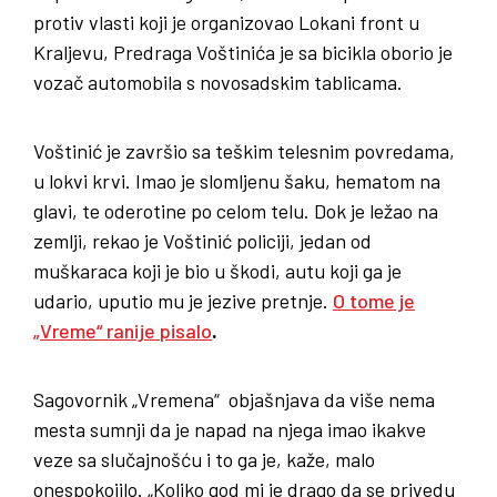
protiv vlasti koji je organizovao Lokani front u
Kraljevu, Predraga Voštinića je sa bicikla oborio je
vozač automobila s novosadskim tablicama.
Voštinić je završio sa teškim telesnim povredama,
u lokvi krvi. Imao je slomljenu šaku, hematom na
glavi, te oderotine po celom telu. Dok je ležao na
zemlji, rekao je Voštinić policiji, jedan od
muškaraca koji je bio u škodi, autu koji ga je
udario, uputio mu je jezive pretnje.
O tome je
„Vreme“ ranije pisalo
.
Sagovornik „Vremena“ objašnjava da više nema
mesta sumnji da je napad na njega imao ikakve
veze sa slučajnošću i to ga je, kaže, malo
onespokojilo. „Koliko god mi je drago da se privedu