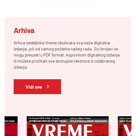
Arhiva
Arhiva nedeljnika Vreme obuhvata sva naša digitalna
izdanja, još od samog početka našeg rada. Svi brojevi se
mogu preuzeti u PDF format, kupovinom digitalnog izdanja,
ili možete pročitati sve dostupne tekstove iz odabranog
izdanja.
Vidi sve