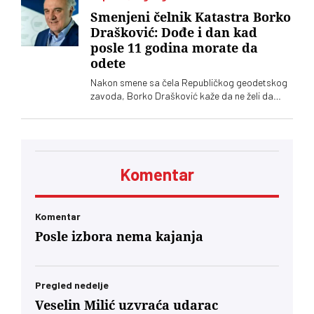
Smenjeni čelnik Katastra Borko
Drašković: Dođe i dan kad
posle 11 godina morate da
odete
Nakon smene sa čela Republičkog geodetskog
zavoda, Borko Drašković kaže da ne želi da
spekuliše o razlozima odluke Vlade Srbije
Komentar
Komentar
Posle izbora nema kajanja
Pregled nedelje
Veselin Milić uzvraća udarac