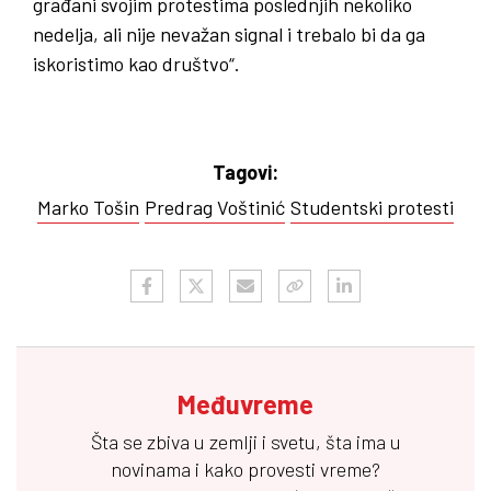
građani svojim protestima poslednjih nekoliko
nedelja, ali nije nevažan signal i trebalo bi da ga
iskoristimo kao društvo“.
Tagovi:
Marko Tošin
Predrag Voštinić
Studentski protesti
Međuvreme
Šta se zbiva u zemlji i svetu, šta ima u
novinama i kako provesti vreme?