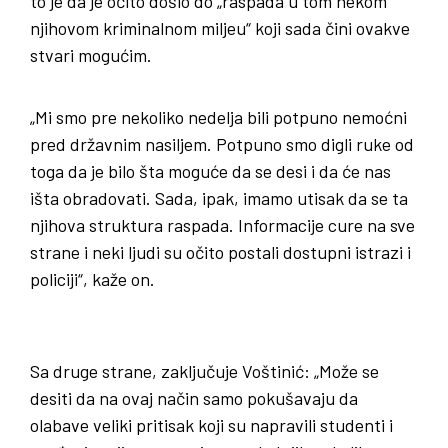
to je da je očito došlo do „raspada u tom nekom
njihovom kriminalnom miljeu“ koji sada čini ovakve
stvari mogućim.
„Mi smo pre nekoliko nedelja bili potpuno nemoćni
pred državnim nasiljem. Potpuno smo digli ruke od
toga da je bilo šta moguće da se desi i da će nas
išta obradovati. Sada, ipak, imamo utisak da se ta
njihova struktura raspada. Informacije cure na sve
strane i neki ljudi su očito postali dostupni istrazi i
policiji“, kaže on.
Sa druge strane, zaključuje Voštinić: „Može se
desiti da na ovaj način samo pokušavaju da
olabave veliki pritisak koji su napravili studenti i