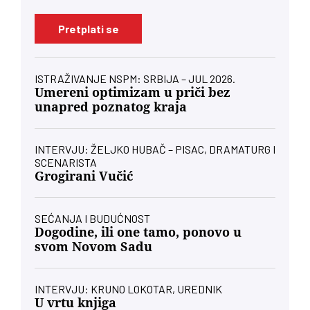
Pretplati se
ISTRAŽIVANJE NSPM: SRBIJA – JUL 2026.
Umereni optimizam u priči bez
unapred poznatog kraja
INTERVJU: ŽELJKO HUBAČ – PISAC, DRAMATURG I
SCENARISTA
Grogirani Vučić
SEĆANJA I BUDUĆNOST
Dogodine, ili one tamo, ponovo u
svom Novom Sadu
INTERVJU: KRUNO LOKOTAR, UREDNIK
U vrtu knjiga