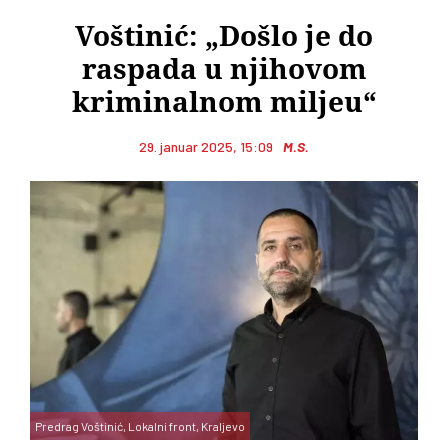
Voštinić: „Došlo je do
raspada u njihovom
kriminalnom miljeu“
29. januar 2025, 15:09
M.S.
Predrag Voštinić, Lokalni front, Kraljevo