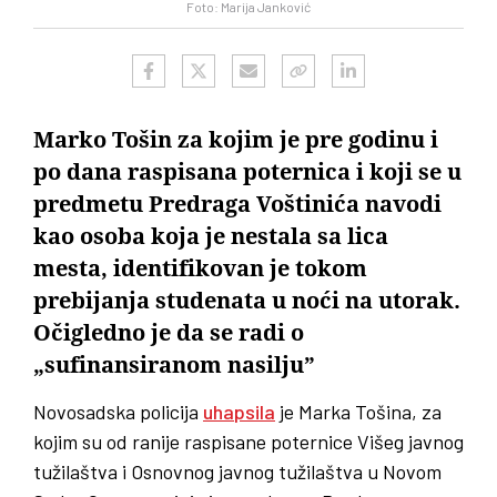
Foto: Marija Janković
Marko Tošin za kojim je pre godinu i
po dana raspisana poternica i koji se u
predmetu Predraga Voštinića navodi
kao osoba koja je nestala sa lica
mesta, identifikovan je tokom
prebijanja studenata u noći na utorak.
Očigledno je da se radi o
„sufinansiranom nasilju”
Novosadska policija
uhapsila
je Marka Tošina, za
kojim su od ranije raspisane poternice Višeg javnog
tužilaštva i Osnovnog javnog tužilaštva u Novom