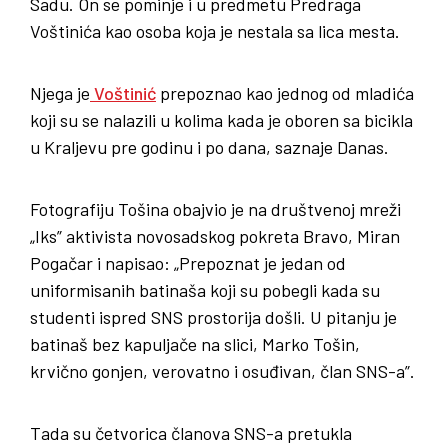
Sadu. On se pominje i u predmetu Predraga
Voštinića kao osoba koja je nestala sa lica mesta.
Njega je
Voštinić
prepoznao kao jednog od mladića
koji su se nalazili u kolima kada je oboren sa bicikla
u Kraljevu pre godinu i po dana, saznaje Danas.
Fotografiju Tošina obajvio je na društvenoj mreži
„Iks” aktivista novosadskog pokreta Bravo, Miran
Pogačar i napisao: „Prepoznat je jedan od
uniformisanih batinaša koji su pobegli kada su
studenti ispred SNS prostorija došli. U pitanju je
batinaš bez kapuljače na slici, Marko Tošin,
krvično gonjen, verovatno i osuđivan, član SNS-a”.
Tada su četvorica članova SNS-a pretukla