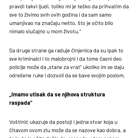
pravdi takvi ljudi, toliko mi je teško da prihvatim da
sve to živimo svih ovih godina i da sam samo
umanjivao na značaju nešto, što je očito bilo
nimalo slučajno u mom životu.“
Sa druge strane ga raduje činjenica da su ipak to
sve kriminalci i to malobrojni i da tome časni deo
policije može da „stane za vrat“ ukoliko im se daju
odrešene ruke i dozvoli da se bave svojim poslom.
„Imamo utisak da se njihova struktura
raspada“
Voštinić ukazuje da postoji i jedna stvar koja u
čitavom ovom zlu može da se nazove kao dobra, a