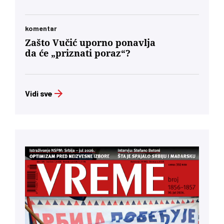
komentar
Zašto Vučić uporno ponavlja
da će „priznati poraz“?
Vidi sve