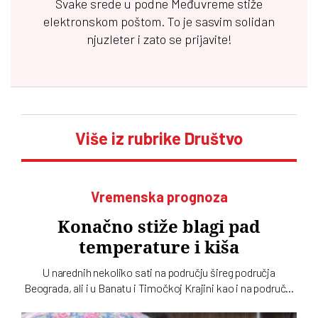
Svake srede u podne
Međuvreme
stiže
elektronskom poštom. To je sasvim solidan
njuzleter i zato se prijavite!
Više iz rubrike Društvo
Vremenska prognoza
Konačno stiže blagi pad
temperature i kiša
U narednih nekoliko sati na području šireg područja
Beograda, ali i u Banatu i Timočkoj Krajini kao i na području
Šumadije i Pomoravlja, juga Bačke i u brdsko-planinskim