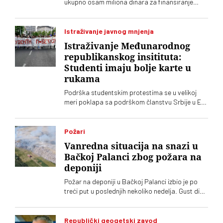
ukupno osam miliona dinara za finansiranje
tabloida „Informer“, kaže Jelena Milošević,
narodna poslanica Stranke slobode i pravde
Istraživanje javnog mnjenja
Istraživanje Međunarodnog
republikanskog insitituta:
Studenti imaju bolje karte u
rukama
Podrška studentskim protestima se u velikoj
meri poklapa sa podrškom članstvu Srbije u EU.
Stručnjaci ipak ocenjuju da to neće biti jedna od
ključnih tema predstojeće izborne kampanje.
Kak god, i istraživanje Međunarodnog
Požari
republikanskog instituta pokazuje da studenti u
Vanredna situacija na snazi u
rukama imaju bolje karte od režimskih partija
Bačkoj Palanci zbog požara na
deponiji
Požar na deponiji u Bačkoj Palanci izbio je po
treći put u poslednjih nekoliko nedelja. Gust dim
se proširio po naselju. Građani upozoravaju na
zagađenje i otežano disanje
Republički geogetski zavod