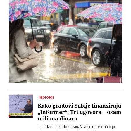
predelima mogu se očekivati padavine, objavio je RHMZ
Tabloidi
Kako gradovi Srbije finansiraju
„Informer“: Tri ugovora – osam
miliona dinara
Iz budžeta gradova Niš, Vranje i Bor otišlo je