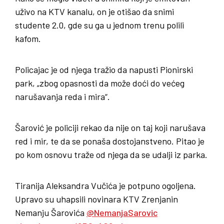
uživo na KTV kanalu, on je otišao da snimi
studente 2.0, gde su ga u jednom trenu polili
kafom.
Policajac je od njega tražio da napusti Pionirski
park, „zbog opasnosti da može doći do većeg
narušavanja reda i mira“.
Šarović je policiji rekao da nije on taj koji narušava
red i mir, te da se ponaša dostojanstveno. Pitao je
po kom osnovu traže od njega da se udalji iz parka.
Tiranija Aleksandra Vučića je potpuno ogoljena.
Upravo su uhapsili novinara KTV Zrenjanin
Nemanju Šarovića
@NemanjaSarovic