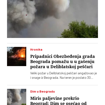
Hronika
Pripadnici Obezbeđenja grada
Beograda pomažu u u gašenju
požara u Deliblatskoj peščari
Veliki požar u Deliblatskoj peščari angažovao je
i snage iz Beograda. Na teren je poslato 30
pripadnika Obezbeđenja grada Beograda sa
devet terenskih vozila, a najugroženije je
područje Šumarka
Dim u Beogradu
Miris paljevine prekrio
Beograd: Dim se osećao od