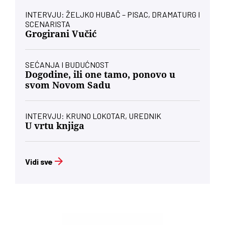
INTERVJU: ŽELJKO HUBAČ – PISAC, DRAMATURG I
SCENARISTA
Grogirani Vučić
SEĆANJA I BUDUĆNOST
Dogodine, ili one tamo, ponovo u
svom Novom Sadu
INTERVJU: KRUNO LOKOTAR, UREDNIK
U vrtu knjiga
Vidi sve