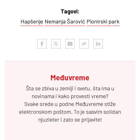
Tagovi:
Hapšenje
Nemanja Šarović
Pionirski park
Međuvreme
Šta se zbiva u zemlji i svetu, šta ima u
novinama i kako provesti vreme?
Svake srede u podne
Međuvreme
stiže
elektronskom poštom. To je sasvim solidan
njuzleter i zato se prijavite!