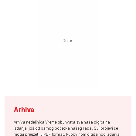
Arhiva
Arhiva nedeljnika Vreme obuhvata sva naša digitalna
izdanja, još od samog početka našeg rada. Svi brojevi se
mogu preuzeti u PDF format, kupovinom digitalnog izdanja,