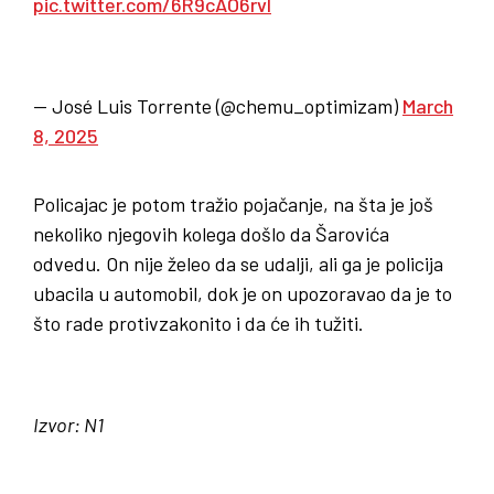
pic.twitter.com/6R9cAO6rvI
— José Luis Torrente (@chemu_optimizam)
March
8, 2025
Policajac je potom tražio pojačanje, na šta je još
nekoliko njegovih kolega došlo da Šarovića
odvedu. On nije želeo da se udalji, ali ga je policija
ubacila u automobil, dok je on upozoravao da je to
što rade protivzakonito i da će ih tužiti.
Izvor: N1