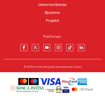
Uslovi korišćenja
Njuzleter
Projekti
Pratite nas:
© 2026
Vreme
, Beograd. Developed by
Cubes