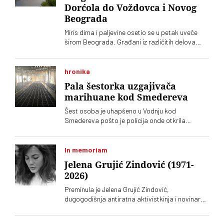
Dorćola do Voždovca i Novog
Beograda
Miris dima i paljevine osetio se u petak uveče
širom Beograda. Građani iz različitih delova
grada prijavljivali su isti problem
hronika
Pala šestorka uzgajivača
marihuane kod Smedereva
Šest osoba je uhapšeno u Vodnju kod
Smedereva pošto je policija onde otkrila
ilegalne zasade marihuane
In memoriam
Jelena Grujić Zindović (1971-
2026)
Preminula je Jelena Grujić Zindović,
dugogodišnja antiratna aktivistkinja i novinarka
„Vremena“