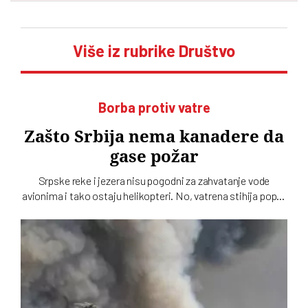
Više iz rubrike Društvo
Borba protiv vatre
Zašto Srbija nema kanadere da
gase požar
Srpske reke i jezera nisu pogodni za zahvatanje vode
avionima i tako ostaju helikopteri. No, vatrena stihija poput
one u Deliblatskoj peščari ne može da se pobedi samo iz
vazduha