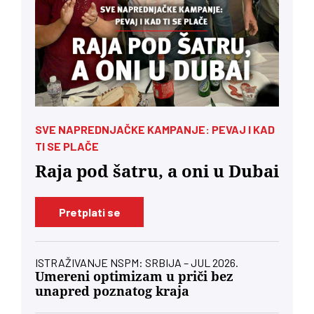
SVE NAPREDNJAČKE KAMPANJE: PEVAJ I KAD
TI SE PLAČE
Raja pod šatru, a oni u Dubai
Pretplati se
ISTRAŽIVANJE NSPM: SRBIJA – JUL 2026.
Umereni optimizam u priči bez
unapred poznatog kraja