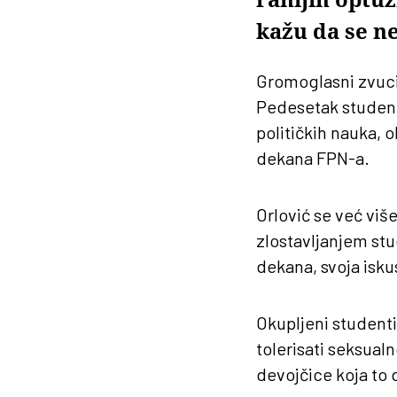
kažu da se n
Gromoglasni zvuci
Pedesetak studentki
političkih nauka, 
dekana FPN-a.
Orlović se već vi
zlostavljanjem stu
dekana, svoja isk
Okupljeni studenti
tolerisati seksualn
devojčice koja to d