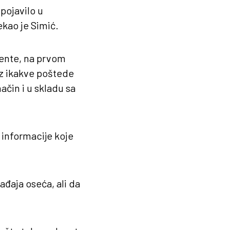
pojavilo u
kao je Simić.
dente, na prvom
ez ikakve poštede
način i u skladu sa
 informacije koje
đaja oseća, ali da