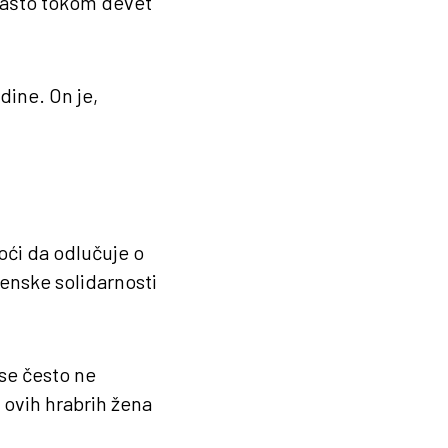
a zašto tokom devet
dine. On je,
moći da odlučuje o
Ženske solidarnosti
 se često ne
 ovih hrabrih žena