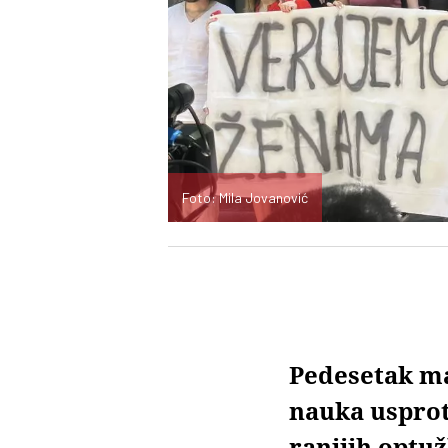
Foto: Mila Jovanović
Pedesetak ma
nauka usprot
ranijih optuž