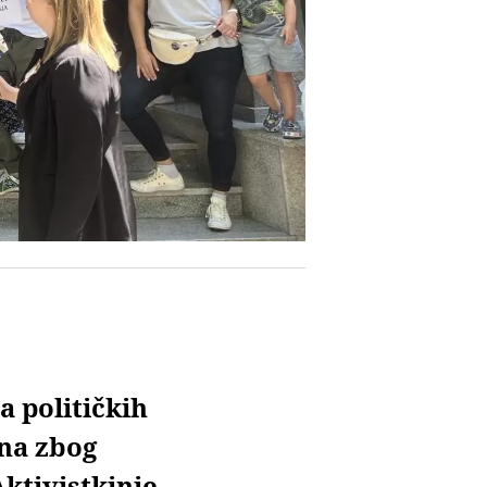
 političkih
ana zbog
Aktivistkinje