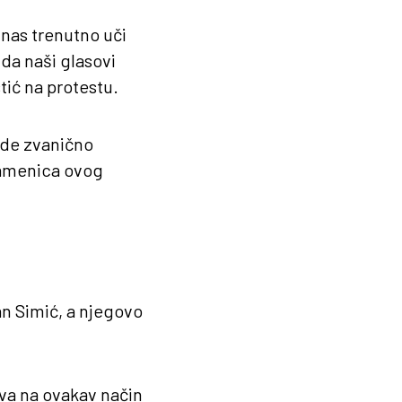
 nas trenutno uči
 da naši glasovi
tić na protestu.
ude zvanično
 zamenica ovog
an Simić, a njegovo
iva na ovakav način