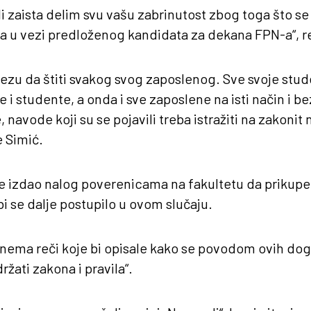
li zaista delim svu vašu zabrinutost zbog toga što se 
a u vezi predloženog kandidata za dekana FPN-a“, re
ezu da štiti svakog svog zaposlenog. Sve svoje stu
 i studente, a onda i sve zaposlene na isti način i b
, navode koji su se pojavili treba istražiti na zakonit 
e Simić.
je izdao nalog poverenicama na fakultetu da prikupe
 se dalje postupilo u ovom slučaju.
nema reči koje bi opisale kako se povodom ovih doga
ržati zakona i pravila“.