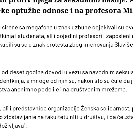
eke optužbe odnose i na profesora Mi
 sirene sa megafona u znak uzbune odjekivali su d
nja i studenata, ali i pojedini profesori i zaposleni
okupili su se u znak protesta zbog imenovanja Slaviše
še od deset godina dovodi u vezu sa navodnim seksu
dentkinja, a mnoge od njih su, nakon što su čule da 
ustva anonimno podelile i na društvenim mrežama.
, ali i predstavnice organizacije Ženska solidarnost, 
o zlostavljanje na fakultetu niti u društvu, i da će „st
oživljava“.