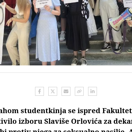
hom studentkinja se ispred Fakulteta
ivilo izboru Slaviše Orlovića za dek
bi protiv njega za seksualno nasilje. 