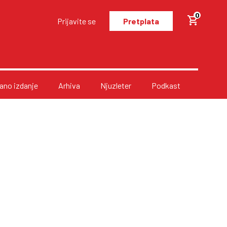
0
Prijavite se
Pretplata
no izdanje
Arhiva
Njuzleter
Podkast