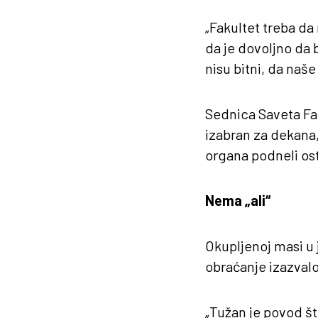
„Fakultet treba da 
da je dovoljno da b
nisu bitni, da naš
Sednica Saveta Fak
izabran za dekana,
organa podneli ost
Nema „ali“
Okupljenoj masi u 
obraćanje izazvalo
„Tužan je povod št