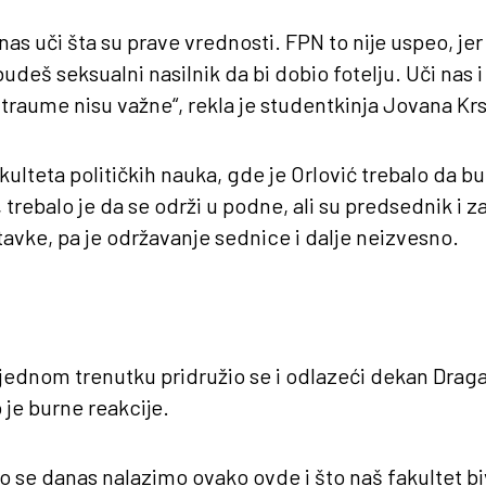
nas uči šta su prave vrednosti. FPN to nije uspeo, jer
udeš seksualni nasilnik da bi dobio fotelju. Uči nas i
e traume nisu važne“, rekla je studentkinja Jovana Krs
ulteta političkih nauka, gde je Orlović trebalo da b
 trebalo je da se održi u podne, ali su predsednik i
avke, pa je održavanje sednice i dalje neizvesno.
jednom trenutku pridružio se i odlazeći dekan Drag
 je burne reakcije.
o se danas nalazimo ovako ovde i što naš fakultet b