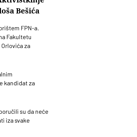
loša Bešića
vorištem FPN-a.
 na Fakultetu
 Orlovića za
alnim
je kandidat za
poručili su da neće
ati iza svake