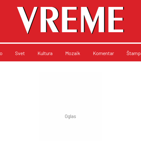
o
Svet
Kultura
Mozaik
Komentar
Štampa