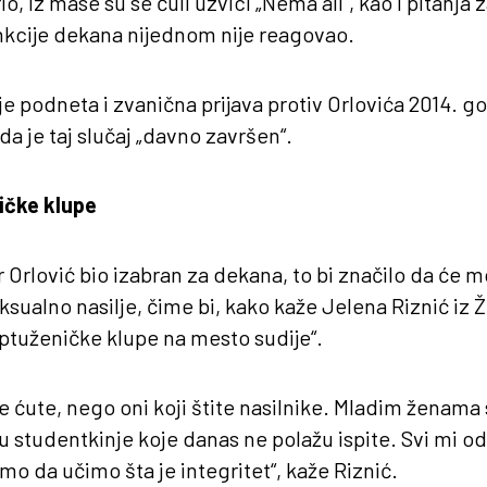
o, iz mase su se čuli uzvici „Nema ali“, kao i pitanj
nkcije dekana nijednom nije reagovao.
je podneta i zvanična prijava protiv Orlovića 2014. go
a je taj slučaj „davno završen“.
ičke klupe
r Orlović bio izabran za dekana, to bi značilo da će 
eksualno nasilje, čime bi, kako kaže Jelena Riznić iz 
ptuženičke klupe na mesto sudije“.
e ćute, nego oni koji štite nasilnike. Mladim ženama
u studentkinje koje danas ne polažu ispite. Svi mi od
o da učimo šta je integritet“, kaže Riznić.