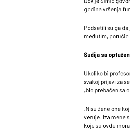
Dok je Simić govori
godina vršenja fu
Podsetili su ga da 
međutim, poručio d
Sudija sa optužen
Ukoliko bi profeso
svakoj prijavi za s
„bio prebačen sa o
„Nisu žene one koj
veruje. Iza mene s
koje su ovde moram