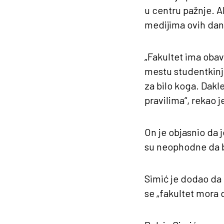
u centru pažnje. A
medijima ovih dan
„Fakultet ima obav
mestu studentkinje
za bilo koga. Dakle
pravilima“, rekao j
On je objasnio da 
su neophodne da bi
Simić je dodao da 
se „fakultet mora d