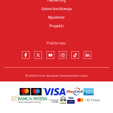
Uslovi korišćenja
Njuzleter
Projekti
Pratite nas:
© 2026
Vreme
, Beograd. Developed by
Cubes