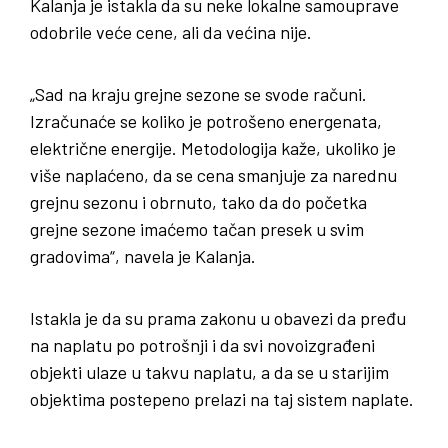
Kalanja je istakla da su neke lokalne samouprave
odobrile veće cene, ali da većina nije.
„Sad na kraju grejne sezone se svode računi.
Izračunaće se koliko je potrošeno energenata,
električne energije. Metodologija kaže, ukoliko je
više naplaćeno, da se cena smanjuje za narednu
grejnu sezonu i obrnuto, tako da do početka
grejne sezone imaćemo tačan presek u svim
gradovima“, navela je Kalanja.
Istakla je da su prama zakonu u obavezi da pređu
na naplatu po potrošnji i da svi novoizgrađeni
objekti ulaze u takvu naplatu, a da se u starijim
objektima postepeno prelazi na taj sistem naplate.