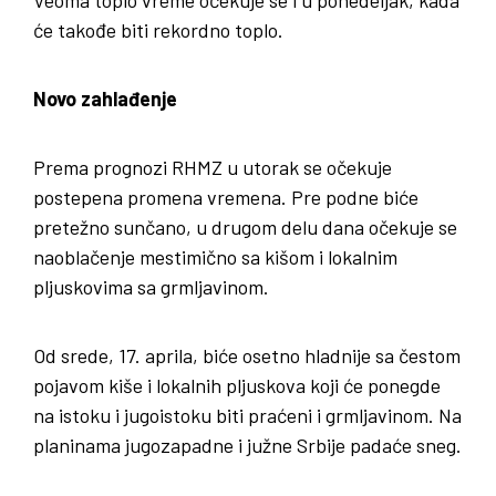
će takođe biti rekordno toplo.
Novo zahlađenje
Prema prognozi RHMZ u utorak se očekuje
postepena promena vremena. Pre podne biće
pretežno sunčano, u drugom delu dana očekuje se
naoblačenje mestimično sa kišom i lokalnim
pljuskovima sa grmljavinom.
Od srede, 17. aprila, biće osetno hladnije sa čestom
pojavom kiše i lokalnih pljuskova koji će ponegde
na istoku i jugoistoku biti praćeni i grmljavinom. Na
planinama jugozapadne i južne Srbije padaće sneg.