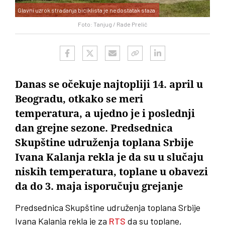
Glavni uzrok stradanja biciklista je nedostatak staza.
Foto: Tanjug / Rade Prelić
Danas se očekuje najtopliji 14. april u
Beogradu, otkako se meri
temperatura, a ujedno je i poslednji
dan grejne sezone. Predsednica
Skupštine udruženja toplana Srbije
Ivana Kalanja rekla je da su u slučaju
niskih temperatura, toplane u obavezi
da do 3. maja isporučuju grejanje
Predsednica Skupštine udruženja toplana Srbije
Ivana Kalanja rekla je za
RTS
da su toplane,