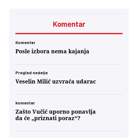
Komentar
Komentar
Posle izbora nema kajanja
Pregled nedelje
Veselin Milić uzvraća udarac
komentar
Zašto Vučić uporno ponavlja
da će „priznati poraz“?