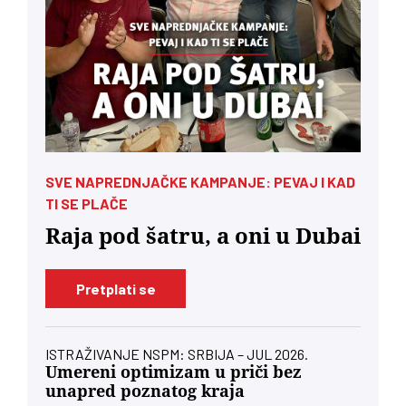
SVE NAPREDNJAČKE KAMPANJE: PEVAJ I KAD
TI SE PLAČE
Raja pod šatru, a oni u Dubai
Pretplati se
ISTRAŽIVANJE NSPM: SRBIJA – JUL 2026.
Umereni optimizam u priči bez
unapred poznatog kraja