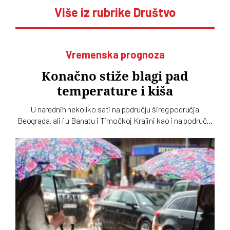
Više iz rubrike Društvo
Vremenska prognoza
Konačno stiže blagi pad
temperature i kiša
U narednih nekoliko sati na području šireg područja
Beograda, ali i u Banatu i Timočkoj Krajini kao i na području
Šumadije i Pomoravlja, juga Bačke i u brdsko-planinskim
predelima mogu se očekivati padavine, objavio je RHMZ