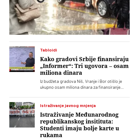
Tabloidi
Kako gradovi Srbije finansiraju
„Informer“: Tri ugovora – osam
miliona dinara
Iz budžeta gradova Niš, Vranje i Bor otišlo je
ukupno osam miliona dinara za finansiranje
tabloida „Informer“, kaže Jelena Milošević,
narodna poslanica Stranke slobode i pravde
Istraživanje javnog mnjenja
Istraživanje Međunarodnog
republikanskog insitituta:
Studenti imaju bolje karte u
rukama