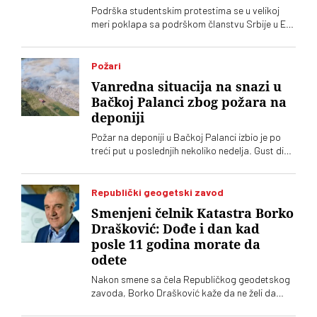
Podrška studentskim protestima se u velikoj
meri poklapa sa podrškom članstvu Srbije u EU.
Stručnjaci ipak ocenjuju da to neće biti jedna od
ključnih tema predstojeće izborne kampanje.
Kak god, i istraživanje Međunarodnog
Požari
republikanskog instituta pokazuje da studenti u
Vanredna situacija na snazi u
rukama imaju bolje karte od režimskih partija
Bačkoj Palanci zbog požara na
deponiji
Požar na deponiji u Bačkoj Palanci izbio je po
treći put u poslednjih nekoliko nedelja. Gust dim
se proširio po naselju. Građani upozoravaju na
zagađenje i otežano disanje
Republički geogetski zavod
Smenjeni čelnik Katastra Borko
Drašković: Dođe i dan kad
posle 11 godina morate da
odete
Nakon smene sa čela Republičkog geodetskog
zavoda, Borko Drašković kaže da ne želi da
spekuliše o razlozima odluke Vlade Srbije