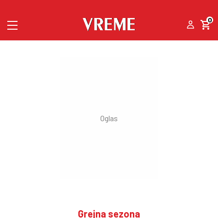
0
Grejna sezona