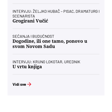
INTERVJU: ŽELJKO HUBAČ – PISAC, DRAMATURG I
SCENARISTA
Grogirani Vučić
SEĆANJA I BUDUĆNOST
Dogodine, ili one tamo, ponovo u
svom Novom Sadu
INTERVJU: KRUNO LOKOTAR, UREDNIK
U vrtu knjiga
Vidi sve