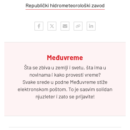
Republički hidrometeorološki zavod
Međuvreme
Šta se zbiva u zemlji i svetu, šta ima u
novinama i kako provesti vreme?
Svake srede u podne
Međuvreme
stiže
elektronskom poštom. To je sasvim solidan
njuzleter i zato se prijavite!