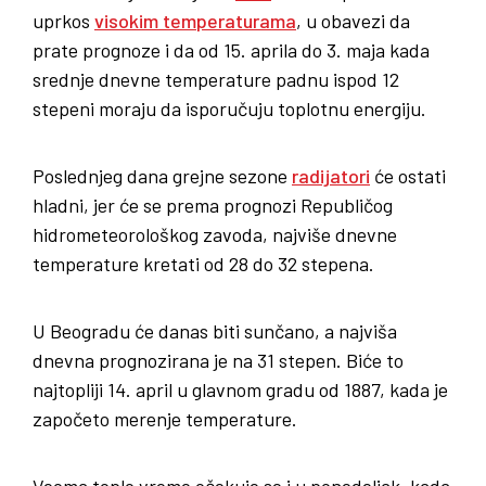
uprkos
visokim temperaturama
, u obavezi da
prate prognoze i da od 15. aprila do 3. maja kada
srednje dnevne temperature padnu ispod 12
stepeni moraju da isporučuju toplotnu energiju.
Poslednjeg dana grejne sezone
radijatori
će ostati
hladni, jer će se prema prognozi Republičog
hidrometeorološkog zavoda, najviše dnevne
temperature kretati od 28 do 32 stepena.
U Beogradu će danas biti sunčano, a najviša
dnevna prognozirana je na 31 stepen. Biće to
najtopliji 14. april u glavnom gradu od 1887, kada je
započeto merenje temperature.
Veoma toplo vreme očekuje se i u ponedeljak, kada