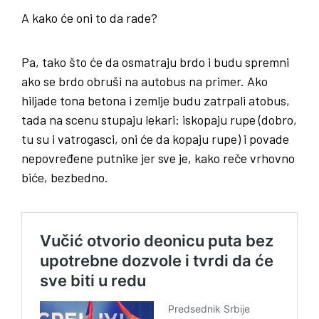
A kako će oni to da rade?
Pa, tako što će da osmatraju brdo i budu spremni
ako se brdo obruši na autobus na primer. Ako
hiljade tona betona i zemlje budu zatrpali atobus,
tada na scenu stupaju lekari: iskopaju rupe (dobro,
tu su i vatrogasci, oni će da kopaju rupe) i povade
nepovređene putnike jer sve je, kako reče vrhovno
biće, bezbedno.