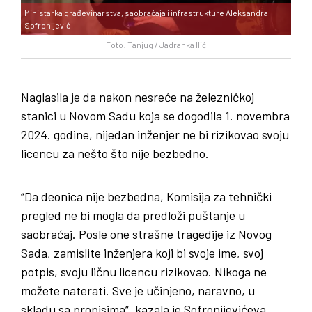
Ministarka građevinarstva, saobraćaja i infrastrukture Aleksandra
Sofronijević
Foto: Tanjug / Jadranka Ilić
Naglasila je da nakon nesreće na železničkoj
stanici u Novom Sadu koja se dogodila 1. novembra
2024. godine, nijedan inženjer ne bi rizikovao svoju
licencu za nešto što nije bezbedno.
“Da deonica nije bezbedna, Komisija za tehnički
pregled ne bi mogla da predloži puštanje u
saobraćaj. Posle one strašne tragedije iz Novog
Sada, zamislite inženjera koji bi svoje ime, svoj
potpis, svoju ličnu licencu rizikovao. Nikoga ne
možete naterati. Sve je učinjeno, naravno, u
skladu sa propisima“, kazala je Sofronijevićeva.