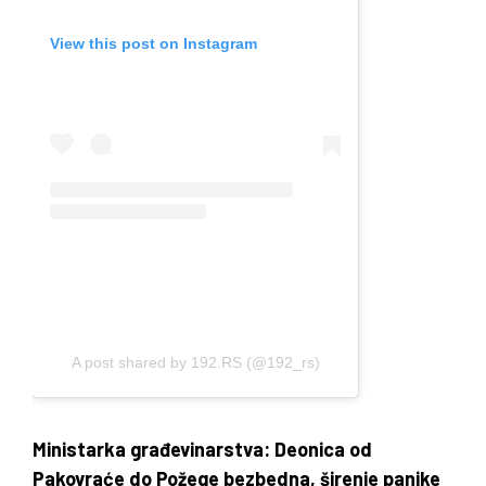
View this post on Instagram
A post shared by 192.RS (@192_rs)
Ministarka građevinarstva: Deonica od
Pakovraće do Požege bezbedna, širenje panike