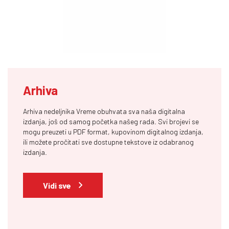
Arhiva
Arhiva nedeljnika Vreme obuhvata sva naša digitalna
izdanja, još od samog početka našeg rada. Svi brojevi se
mogu preuzeti u PDF format, kupovinom digitalnog izdanja,
ili možete pročitati sve dostupne tekstove iz odabranog
izdanja.
Vidi sve