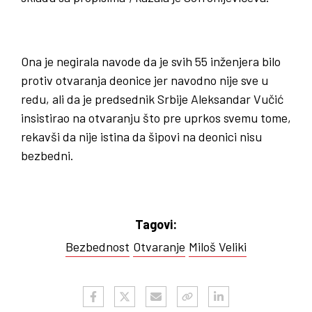
Ona je negirala navode da je svih 55 inženjera bilo
protiv otvaranja deonice jer navodno nije sve u
redu, ali da je predsednik Srbije Aleksandar Vučić
insistirao na otvaranju što pre uprkos svemu tome,
rekavši da nije istina da šipovi na deonici nisu
bezbedni.
Tagovi:
Bezbednost
Otvaranje
Miloš Veliki