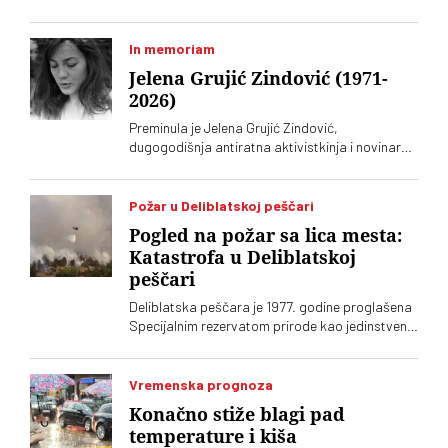
In memoriam
Jelena Grujić Zindović (1971-
2026)
Preminula je Jelena Grujić Zindović,
dugogodišnja antiratna aktivistkinja i novinarka
„Vremena“
Požar u Deliblatskoj peščari
Pogled na požar sa lica mesta:
Katastrofa u Deliblatskoj
peščari
Deliblatska peščara je 1977. godine proglašena
Specijalnim rezervatom prirode kao jedinstveni
biodiverzitet formiran na peščanom tlu, kakav
ne postoji nigde drugde u Evropi. Sada gori
preko 700 hektara. Stefan Cvetković,
Vremenska prognoza
evakuisani žitelj sela Šumarak, priča za „Vreme“
Konačno stiže blagi pad
kako to doživljava
temperature i kiša