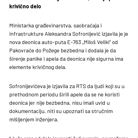
krivično delo
Ministarka građevinarstva, saobraćaja i
infrastrukture Aleksandra Sofronijević izjavila je je
nova deonica auto-puta E-763 „Miloš Veliki“ od
Pakovraće do Požege bezbedna i dodala je da
širenje panike i apela da deonica nije sigurna ima
elemente krivičnog dela.
Sofronijevićeva je izjavila za RTS da ljudi koji su u
prethodnom periodu širili apele da se ne koristi
deonica jer nije bezbedna, nisu imali uvid u
dokumentaciju, niti su upoznati sa stručnim
mišljenjem inženjera.