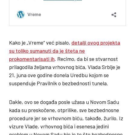
Kako je „Vreme“ već pisalo,
detalji ovog projekta
su toliko sumanuti da je šteta ne
prokomentarisati ih
. Recimo, da bi se stvarnost
prilagodila željama vrhovnog bića, Vlada Srbije je
21. juna ove godine donela Uredbu kojom se
suspenduje Pravilnik o bezbednosti tunela.
Dakle, ovo se događa posle užasa u Novom Sadu
kada su preskočene, otprilike, sve bezbednosne
procedure jer se vrhovnom biću, takođe, žurilo. Iz
vizure Vlade, vrhovnog bića i esenesa jedini
problem u Novom Sadu bio je to što bezbednosne