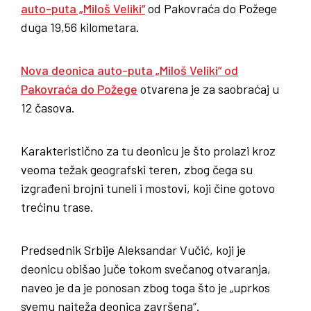
auto-puta „Miloš Veliki“
od Pakovraća do Požege
duga 19,56 kilometara.
Nova deonica auto-puta „Miloš Veliki“ od
Pakovraća do Požege
otvarena je za saobraćaj u
12 časova.
Karakteristično za tu deonicu je što prolazi kroz
veoma težak geografski teren, zbog čega su
izgrađeni brojni tuneli i mostovi, koji čine gotovo
trećinu trase.
Predsednik Srbije Aleksandar Vučić, koji je
deonicu obišao juče tokom svečanog otvaranja,
naveo je da je ponosan zbog toga što je „uprkos
svemu najteža deonica završena“.