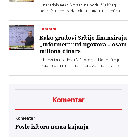
U narednih nekoliko sati na području šireg
područja Beograda, ali i u Banatu i Timočkoj
Krajini kao i na području Šumadije i Pomoravlja,
juga Bačke i u brdsko-planinskim predelima
mogu se očekivati padavine, objavio je RHMZ
Tabloidi
Kako gradovi Srbije finansiraju
„Informer“: Tri ugovora – osam
miliona dinara
Iz budžeta gradova Niš, Vranje i Bor otišlo je
ukupno osam miliona dinara za finansiranje
tabloida „Informer“, kaže Jelena Milošević,
narodna poslanica Stranke slobode i pravde
Komentar
Komentar
Posle izbora nema kajanja