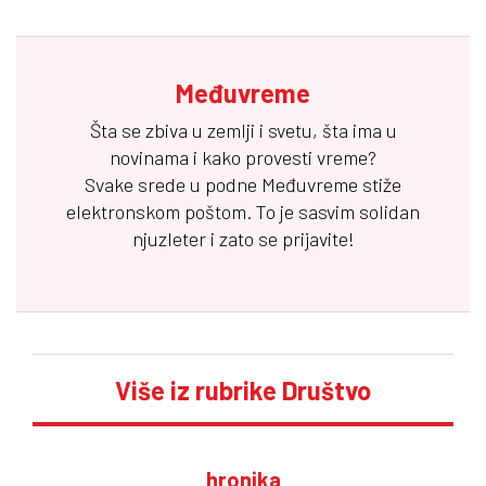
Međuvreme
Šta se zbiva u zemlji i svetu, šta ima u
novinama i kako provesti vreme?
Svake srede u podne
Međuvreme
stiže
elektronskom poštom. To je sasvim solidan
njuzleter i zato se prijavite!
Više iz rubrike Društvo
hronika