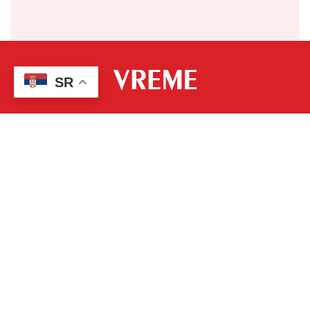
SR
Redakcija
Pretplata
Marketing
Uslovi korišćenja
Njuzleter
Projekti
Pratite nas: