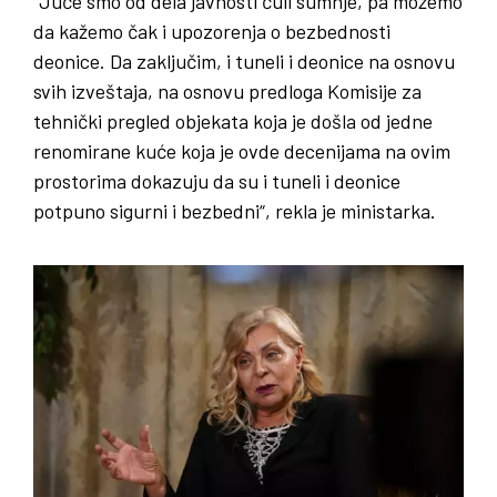
“Juče smo od dela javnosti čuli sumnje, pa možemo
da kažemo čak i upozorenja o bezbednosti
deonice. Da zaključim, i tuneli i deonice na osnovu
svih izveštaja, na osnovu predloga Komisije za
tehnički pregled objekata koja je došla od jedne
renomirane kuće koja je ovde decenijama na ovim
prostorima dokazuju da su i tuneli i deonice
potpuno sigurni i bezbedni“, rekla je ministarka.