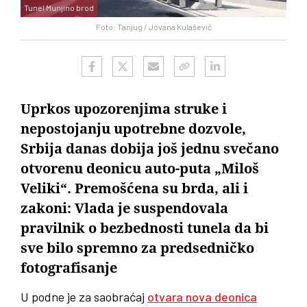
Tunel Munjino brod
Foto: Tanjug / Jovana Kulašević
Uprkos upozorenjima struke i
nepostojanju upotrebne dozvole,
Srbija danas dobija još jednu svečano
otvorenu deonicu auto-puta „Miloš
Veliki“. Premošćena su brda, ali i
zakoni: Vlada je suspendovala
pravilnik o bezbednosti tunela da bi
sve bilo spremno za predsedničko
fotografisanje
U podne je za saobraćaj
otvara nova deonica