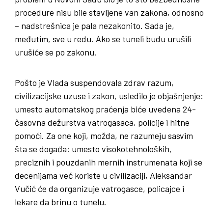
procedure nisu bile stavljene van zakona, odnosno
– nadstrešnica je pala nezakonito. Sada je,
međutim, sve u redu. Ako se tuneli budu urušili
urušiće se po zakonu.
Pošto je Vlada suspendovala zdrav razum,
civilizacijske uzuse i zakon, usledilo je objašnjenje:
umesto automatskog praćenja biće uvedena 24-
časovna dežurstva vatrogasaca, policije i hitne
pomoći. Za one koji, možda, ne razumeju sasvim
šta se događa: umesto visokotehnoloških,
preciznih i pouzdanih mernih instrumenata koji se
decenijama već koriste u civilizaciji, Aleksandar
Vučić će da organizuje vatrogasce, policajce i
lekare da brinu o tunelu.