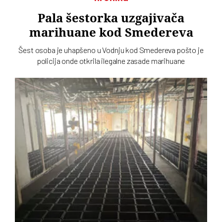
Pala šestorka uzgajivača
marihuane kod Smedereva
Šest osoba je uhapšeno u Vodnju kod Smedereva pošto je
policija onde otkrila ilegalne zasade marihuane