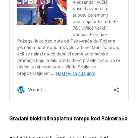
Građani blokirali naplatnu rampu kod Pakovraća
Podsetimo, na uključenju na auto-put kod