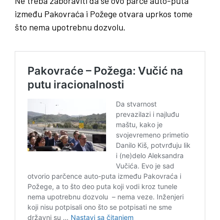
Ne treba zaboraviti da se ovo parče auto-puta
između Pakovraća i Požege otvara uprkos tome
što nema upotrebnu dozvolu.