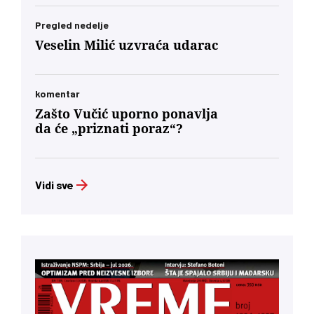
Pregled nedelje
Veselin Milić uzvraća udarac
komentar
Zašto Vučić uporno ponavlja
da će „priznati poraz“?
Vidi sve