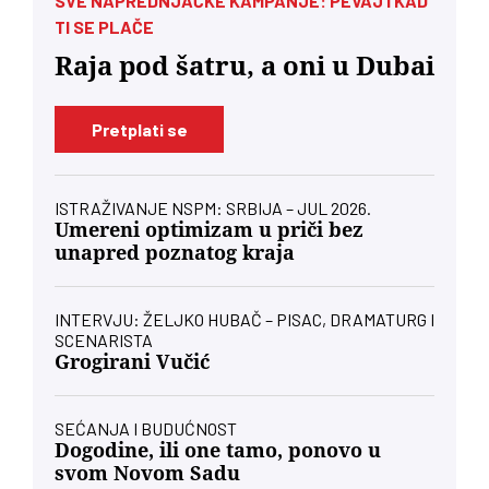
SVE NAPREDNJAČKE KAMPANJE: PEVAJ I KAD
TI SE PLAČE
Raja pod šatru, a oni u Dubai
Pretplati se
ISTRAŽIVANJE NSPM: SRBIJA – JUL 2026.
Umereni optimizam u priči bez
unapred poznatog kraja
INTERVJU: ŽELJKO HUBAČ – PISAC, DRAMATURG I
SCENARISTA
Grogirani Vučić
SEĆANJA I BUDUĆNOST
Dogodine, ili one tamo, ponovo u
svom Novom Sadu