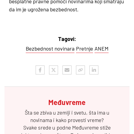
besplatne pravne pomoći novinarima koji smatraju
da im je ugrožena bezbednost.
Tagovi:
Bezbednost novinara
Pretnje
ANEM
Međuvreme
Šta se zbiva u zemlji i svetu, šta ima u
novinama i kako provesti vreme?
Svake srede u podne
Međuvreme
stiže