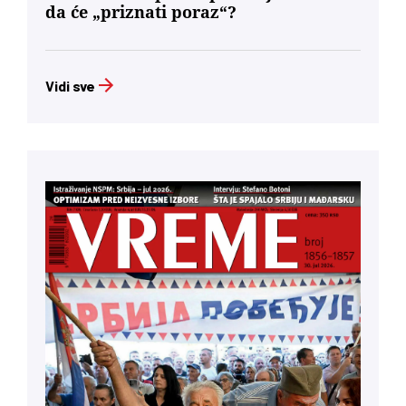
da će „priznati poraz“?
Vidi sve