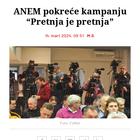
ANEM pokreće kampanju
“Pretnja je pretnja”
14. mart 2024, 09:51
M.S.
Foto: FoNet