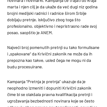
novinara i novinarki. Kampanja će trajati do kraja
marta i njen cilj je da ukaže da već dugi niz godina
brojni medijski radnici i radnice širom Srbije
dobijaju pretnje, isključivo zbog toga što
profesionalno, objektivno i nepristrasno rade svoj
posao, saopštio je ANEM.
Najveći broj pomenutih pretnji su tako formulisane
i „spakovane“ da Krivični zakonik ne može da ih
prepozna kao takve, usled čega ne mogu ni da
budu procesuirane.
Kampanja “Pretnja je pretnja” ukazuje da je
neophodno izmeniti i dopuniti Krivični zakonik
čime bi se olakšala pravna kvalifikacija pretnji i
ugrožavanja bezbednosti novinara koje se često