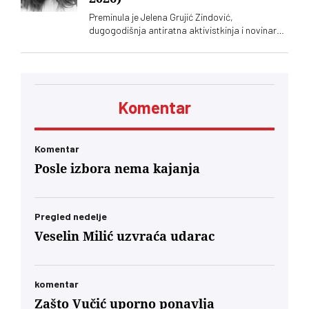
Preminula je Jelena Grujić Zindović,
dugogodišnja antiratna aktivistkinja i novinarka
„Vremena“
Komentar
Komentar
Posle izbora nema kajanja
Pregled nedelje
Veselin Milić uzvraća udarac
komentar
Zašto Vučić uporno ponavlja