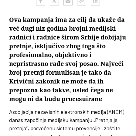
Ova kampanja ima za cilj da ukaže da
već dugi niz godina brojni medijski
radnici i radnice širom Srbije dobijaju
pretnje, isključivo zbog toga što
profesionalno, objektivno i
nepristrasno rade svoj posao. Najveći
broj pretnji formulisan je tako da
Krivični zakonik ne može da ih
prepozna kao takve, usled čega ne
mogu ni da budu procesuirane
Asocijacija nezavisnih elektronskih medija (ANEM)
danas započinje medijsku kampanju „Pretnja je
pretnja“, posvećenu sistemu prevencije i zaštite