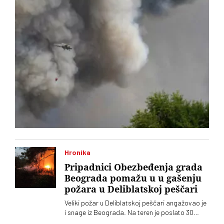
Hronika
Pripadnici Obezbeđenja grada
Beograda pomažu u u gašenju
požara u Deliblatskoj peščari
Veliki požar u Deliblatskoj peščari angažovao je
i snage iz Beograda. Na teren je poslato 30
pripadnika Obezbeđenja grada Beograda sa