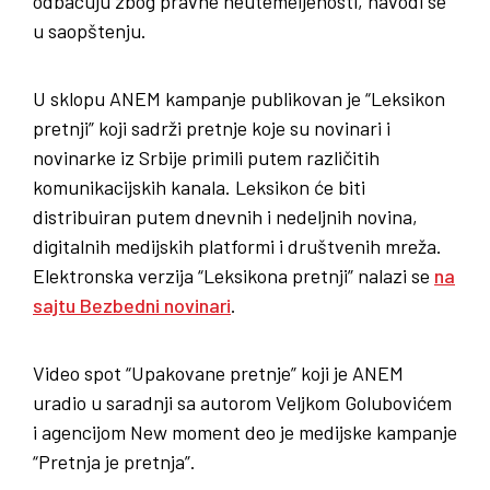
odbacuju zbog pravne neutemeljenosti, navodi se
u saopštenju.
U sklopu ANEM kampanje publikovan je “Leksikon
pretnji” koji sadrži pretnje koje su novinari i
novinarke iz Srbije primili putem različitih
komunikacijskih kanala. Leksikon će biti
distribuiran putem dnevnih i nedeljnih novina,
digitalnih medijskih platformi i društvenih mreža.
Elektronska verzija “Leksikona pretnji” nalazi se
na
sajtu Bezbedni novinari
.
Video spot “Upakovane pretnje” koji je ANEM
uradio u saradnji sa autorom Veljkom Golubovićem
i agencijom New moment deo je medijske kampanje
“Pretnja je pretnja”.