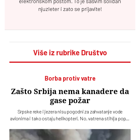
elektronskom poštom. To je sasvim solidan
njuzleter i zato se prijavite!
Više iz rubrike Društvo
Borba protiv vatre
Zašto Srbija nema kanadere da
gase požar
Srpske reke i jezera nisu pogodni za zahvatanje vode
avionima i tako ostaju helikopteri. No, vatrena stihija poput
one u Deliblatskoj peščari ne može da se pobedi samo iz
vazduha