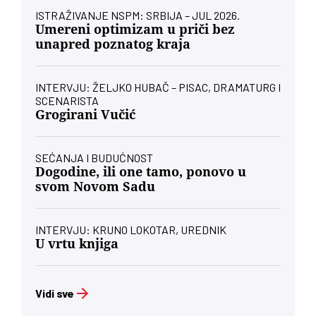
ISTRAŽIVANJE NSPM: SRBIJA – JUL 2026.
Umereni optimizam u priči bez
unapred poznatog kraja
INTERVJU: ŽELJKO HUBAČ – PISAC, DRAMATURG I
SCENARISTA
Grogirani Vučić
SEĆANJA I BUDUĆNOST
Dogodine, ili one tamo, ponovo u
svom Novom Sadu
INTERVJU: KRUNO LOKOTAR, UREDNIK
U vrtu knjiga
Vidi sve