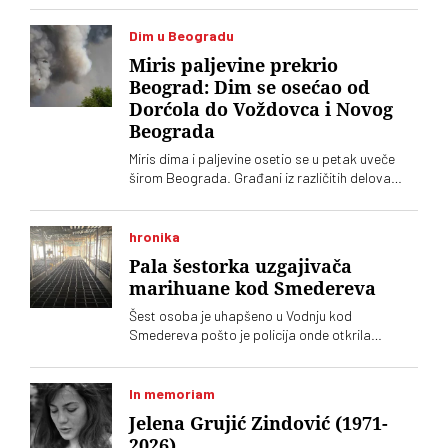
devet terenskih vozila, a najugroženije je
područje Šumarka
Dim u Beogradu
Miris paljevine prekrio
Beograd: Dim se osećao od
Dorćola do Voždovca i Novog
Beograda
Miris dima i paljevine osetio se u petak uveče
širom Beograda. Građani iz različitih delova
grada prijavljivali su isti problem
hronika
Pala šestorka uzgajivača
marihuane kod Smedereva
Šest osoba je uhapšeno u Vodnju kod
Smedereva pošto je policija onde otkrila
ilegalne zasade marihuane
In memoriam
Jelena Grujić Zindović (1971-
2026)