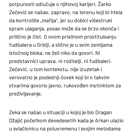
potpunosti odlučuje o njihovoj karijeri. Žarko
Zečević se našao, zapravo, na terenu koji bi htela
da kontroliše „mafija“, jer su dobici višestruki
spram ulaganja, posao može da se brzo okonča i
prilično je čist. O ovom prisilnom prostituisanju
fudbalera u Srbiji, a slično je u svim zemljama
istočnog bloka, ne želi niko da govori. Ni
predstavnici uprava, ni roditelji, ni fudbaleri.
Zečević, u tom kontekstu, nije izuzetak i
verovatno je poslednji čovek koji bi o takvim
stvarima govorio javno, rukovođen instinktom za
preživljavanje.
Zeka se našao u situaciji u kojoj je bio Dragan
Džajić početkom devedesetih kada je Arkan ulazio
u svlačionicu na poluvremenu i svojim metodama