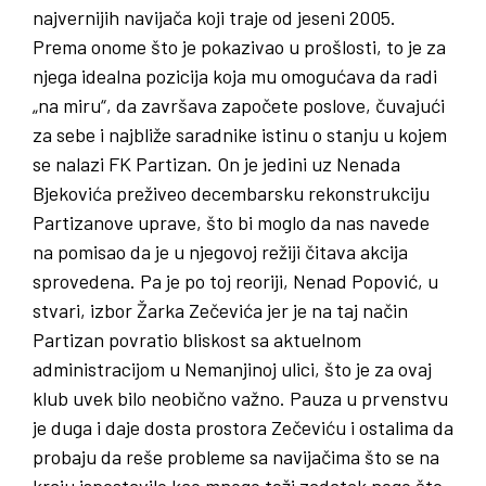
najvernijih navijača koji traje od jeseni 2005.
Prema onome što je pokazivao u prošlosti, to je za
njega idealna pozicija koja mu omogućava da radi
„na miru“, da završava započete poslove, čuvajući
za sebe i najbliže saradnike istinu o stanju u kojem
se nalazi FK Partizan. On je jedini uz Nenada
Bjekovića preživeo decembarsku rekonstrukciju
Partizanove uprave, što bi moglo da nas navede
na pomisao da je u njegovoj režiji čitava akcija
sprovedena. Pa je po toj reoriji, Nenad Popović, u
stvari, izbor Žarka Zečevića jer je na taj način
Partizan povratio bliskost sa aktuelnom
administracijom u Nemanjinoj ulici, što je za ovaj
klub uvek bilo neobično važno. Pauza u prvenstvu
je duga i daje dosta prostora Zečeviću i ostalima da
probaju da reše probleme sa navijačima što se na