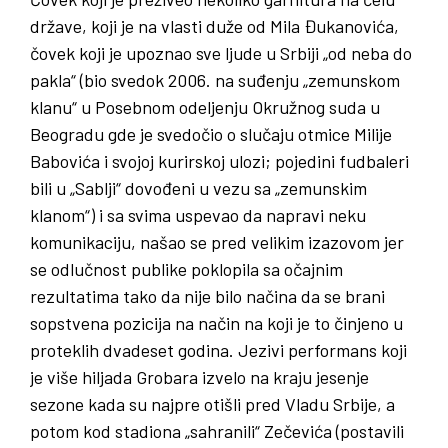
države, koji je na vlasti duže od Mila Đukanovića,
čovek koji je upoznao sve ljude u Srbiji „od neba do
pakla“ (bio svedok 2006. na suđenju „zemunskom
klanu“ u Posebnom odeljenju Okružnog suda u
Beogradu gde je svedočio o slučaju otmice Milije
Babovića i svojoj kurirskoj ulozi; pojedini fudbaleri
bili u „Sablji“ dovođeni u vezu sa „zemunskim
klanom“) i sa svima uspevao da napravi neku
komunikaciju, našao se pred velikim izazovom jer
se odlučnost publike poklopila sa očajnim
rezultatima tako da nije bilo načina da se brani
sopstvena pozicija na način na koji je to činjeno u
proteklih dvadeset godina. Jezivi performans koji
je više hiljada Grobara izvelo na kraju jesenje
sezone kada su najpre otišli pred Vladu Srbije, a
potom kod stadiona „sahranili“ Zečevića (postavili