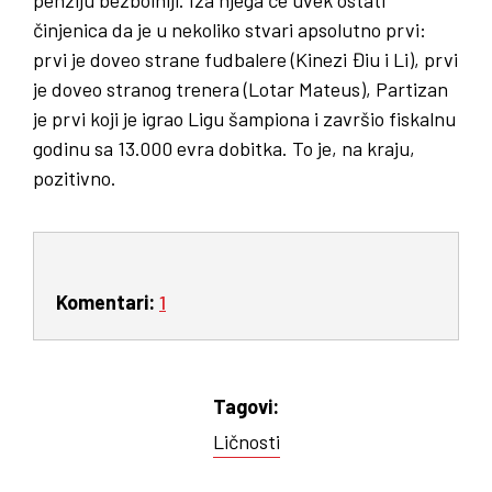
penziju bezbolniji. Iza njega će uvek ostati
činjenica da je u nekoliko stvari apsolutno prvi:
prvi je doveo strane fudbalere (Kinezi Điu i Li), prvi
je doveo stranog trenera (Lotar Mateus), Partizan
je prvi koji je igrao Ligu šampiona i završio fiskalnu
godinu sa 13.000 evra dobitka. To je, na kraju,
pozitivno.
Komentari:
1
Tagovi:
Ličnosti