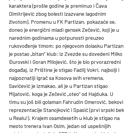
karaktera (prošle godine je preminuo i Čava
Dimitrijević zbog bolesti izazvane lagodnim
životom). Promenu u FK Partizan, pokazaće se,
doneo je energični mladi gensek Zečević, koji je u
narednim godinama u potpunosti preuzeo
rukovođenje timom: po njegovom dolasku Partizan
je postao „bitan“ klub: iz Zvezde su dovedeni Milko
Đurovski i Goran Milojević, što je bio prvorazredni
događaj, iz Prištine je stigao Fadilj Vokri, najbolji i
najpoznatiji igrač sa Kosova svih vremena,
Savićević je izmakao, ali je u Partizan stigao
Mijatović, koga je Zečević „oteo“ od Hajduka. U
timu su još bili golaman Fahrudin Omerović, bekovi
reprezentacije Stanojković i Spasić (prvi srpski bek
u Realu!). Krajem osamdesetih u klub je stigao na
mesto trenera Ivan Osim, jedan od uspešnijih