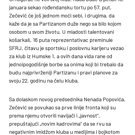
januara sekao rođendansku tortu po 57. put,
Zečević će još jednom moći sebi, i drugima, da
kaže da je sa Partizanom duže nego sa bilo kojom
osobom u svom životu. U mladosti talentovani
košarkaš, 16 puta reprezentativac preminule
SFRJ, čitavu je sportsku i poslovnu karijeru vezao
za klub iz Humske 1, a ovih dana vida rane od
jednoipogodišnje borbe sa onima koji bi trebalo da
budu najprivrženiji Partizanu i pravi planove za
svoju 22. godinu na čelu kluba.
Sa dolaskom novog predsednika Nenada Popovića,
Zečević se povukao sa prve linije fronta koji su
prema njemu otvorili navijači i „javnost“,
prepuštajući „novim kadrovima“ da se rvu sa
negativnim imidžom kluba u medijima i bojkotom