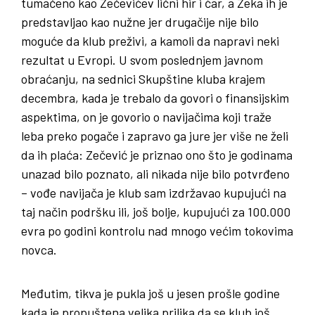
tumačeno kao Zečevićev lični hir i ćar, a Zeka ih je
predstavljao kao nužne jer drugačije nije bilo
moguće da klub preživi, a kamoli da napravi neki
rezultat u Evropi. U svom poslednjem javnom
obraćanju, na sednici Skupštine kluba krajem
decembra, kada je trebalo da govori o finansijskim
aspektima, on je govorio o navijačima koji traže
leba preko pogače i zapravo ga jure jer više ne želi
da ih plaća: Zečević je priznao ono što je godinama
unazad bilo poznato, ali nikada nije bilo potvrđeno
– vođe navijača je klub sam izdržavao kupujući na
taj način podršku ili, još bolje, kupujući za 100.000
evra po godini kontrolu nad mnogo većim tokovima
novca.
Međutim, tikva je pukla još u jesen prošle godine
kada je propuštena velika prilika da se klub još