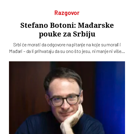
Razgovor
Stefano Botoni: Mađarske
pouke za Srbiju
Srbi će morati da odgovore na pitanje na koje su morali i
Mađari – da li prihvataju da su ono što jesu, ni manje ni više…
To u intervjuu za novi dvobroj „Vremena“ kaže istoričar
Stefano Botoni koji poredi političku situaciju u Srbiji i
Mađarskoj