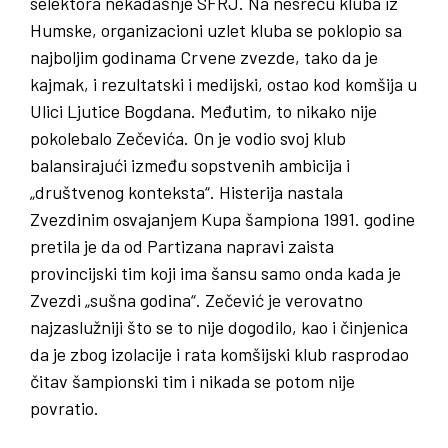
selektora nekadašnje SFRJ. Na nesreću kluba iz
Humske, organizacioni uzlet kluba se poklopio sa
najboljim godinama Crvene zvezde, tako da je
kajmak, i rezultatski i medijski, ostao kod komšija u
Ulici Ljutice Bogdana. Međutim, to nikako nije
pokolebalo Zečevića. On je vodio svoj klub
balansirajući između sopstvenih ambicija i
„društvenog konteksta“. Histerija nastala
Zvezdinim osvajanjem Kupa šampiona 1991. godine
pretila je da od Partizana napravi zaista
provincijski tim koji ima šansu samo onda kada je
Zvezdi „sušna godina“. Zečević je verovatno
najzaslužniji što se to nije dogodilo, kao i činjenica
da je zbog izolacije i rata komšijski klub rasprodao
čitav šampionski tim i nikada se potom nije
povratio.