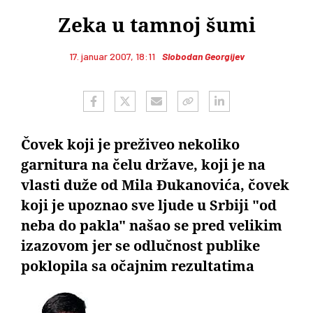
Zeka u tamnoj šumi
17. januar 2007, 18:11
Slobodan Georgijev
Čovek koji je preživeo nekoliko
garnitura na čelu države, koji je na
vlasti duže od Mila Đukanovića, čovek
koji je upoznao sve ljude u Srbiji "od
neba do pakla" našao se pred velikim
izazovom jer se odlučnost publike
poklopila sa očajnim rezultatima