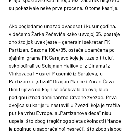
kraju ispostavilo kao mnogo teži zadatak nego što
su pokazivale neke prve procene. O tome kasnije.
Ako pogledamo unazad dvadeset i kusur godina,
videćemo Žarka Zečevića kako u svojoj 35. postaje
ono što još uvek jeste – generalni sekretar FK
Partizan. Sezona 1984/85. ostaće upamćena po
sjajnim igrama FK Sarajevo koje je „uzelo titulu“,
eskplodirali su Sulejman Halilović iz Dinama iz
Vinkovaca i Husref Musemić iz Sarajeva, u
Partizan su „stizali“ Dragan Mance i Zoran Čava
Dimitrijević od kojih se očekivalo da ovaj klub
podignu iznad dominantne Crvene zvezde. Prva
dvojica su karijeru nastavili u Zvezdi koja je tražila
put ka vrhu Evrope, a „Partizanova deca“ nisu
uspela, što zbog tragičnog spleta okolnosti (Mance
je poginuo u saobraćajnoj nesreći), što zbog slabog