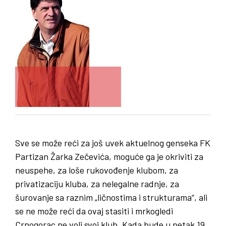
Sve se može reći za još uvek aktuelnog genseka FK
Partizan Žarka Zečevića, moguće ga je okriviti za
neuspehe, za loše rukovođenje klubom, za
privatizaciju kluba, za nelegalne radnje, za
šurovanje sa raznim „ličnostima i strukturama“, ali
se ne može reći da ovaj stasiti i mrkogledi
Crnogorac ne voli svoj klub. Kada bude u petak 19.