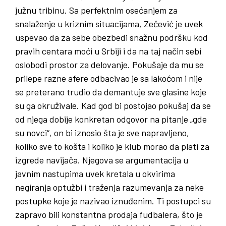
južnu tribinu. Sa perfektnim osećanjem za
snalaženje u kriznim situacijama, Zečević je uvek
uspevao da za sebe obezbedi snažnu podršku kod
pravih centara moći u Srbiji i da na taj način sebi
oslobodi prostor za delovanje. Pokušaje da mu se
prilepe razne afere odbacivao je sa lakoćom i nije
se preterano trudio da demantuje sve glasine koje
su ga okruživale. Kad god bi postojao pokušaj da se
od njega dobije konkretan odgovor na pitanje „gde
su novci“, on bi iznosio šta je sve napravljeno,
koliko sve to košta i koliko je klub morao da plati za
izgrede navijača. Njegova se argumentacija u
javnim nastupima uvek kretala u okvirima
negiranja optužbi i traženja razumevanja za neke
postupke koje je nazivao iznuđenim. Ti postupci su
zapravo bili konstantna prodaja fudbalera, što je