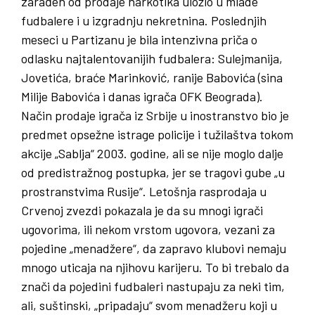
zarađen od prodaje narkotika uložio u mlade
fudbalere i u izgradnju nekretnina. Poslednjih
meseci u Partizanu je bila intenzivna priča o
odlasku najtalentovanijih fudbalera: Sulejmanija,
Jovetića, braće Marinković, ranije Babovića (sina
Milije Babovića i danas igrača OFK Beograda).
Način prodaje igrača iz Srbije u inostranstvo bio je
predmet opsežne istrage policije i tužilaštva tokom
akcije „Sablja“ 2003. godine, ali se nije moglo dalje
od predistražnog postupka, jer se tragovi gube „u
prostranstvima Rusije“. Letošnja rasprodaja u
Crvenoj zvezdi pokazala je da su mnogi igrači
ugovorima, ili nekom vrstom ugovora, vezani za
pojedine „menadžere“, da zapravo klubovi nemaju
mnogo uticaja na njihovu karijeru. To bi trebalo da
znači da pojedini fudbaleri nastupaju za neki tim,
ali, suštinski, „pripadaju“ svom menadžeru koji u