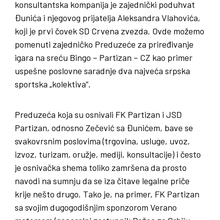
konsultantska kompanija je zajednički poduhvat
Đunića i njegovog prijatelja Aleksandra Vlahovića,
koji je prvi čovek SD Crvena zvezda. Ovde možemo
pomenuti zajedničko Preduzeće za priređivanje
igara na sreću Bingo – Partizan – CZ kao primer
uspešne poslovne saradnje dva najveća srpska
sportska „kolektiva“.
Preduzeća koja su osnivali FK Partizan i JSD
Partizan, odnosno Zečević sa Đunićem, bave se
svakovrsnim poslovima (trgovina, usluge, uvoz,
izvoz, turizam, oružje, mediji, konsultacije) i često
je osnivačka shema toliko zamršena da prosto
navodi na sumnju da se iza čitave legalne priče
krije nešto drugo. Tako je, na primer, FK Partizan
sa svojim dugogodišnjim sponzorom Verano