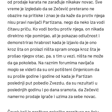
od prodaje karata ne zarađuje nikakav novac. Sve
vreme je izgledalo da se Zečević preterano ne
obazire na pritiske i znao je da kaže da protiv njega
nisu pravi navijači Partizana, nego da neko iza vodi
čitavu priču. Ko vodi borbu protiv njega, on nikada
direktno nije pominjao, ali je pokazao odlučnost i
demonstrirao hrabrost kada je izjavio da je ono
kroz šta on prolazi ništa spram onoga kroz šta je
prošao njegov otac, pa, s tim u vezi, ništa ne može
da ga pokoleba. Na raznim forumima navijača
moglo se videti da su oni potišteni činjenicom da
su prošle godine i godine od kada je Partizan
poslednji put pobedio Zvezdu, da su rezultati u
poslednjih godinu i po dana sramota, da Zečević
namerno prodaje igrače i uzima za sebe novac.
Čovek koji je preživeo nekoliko garnitura na čelu