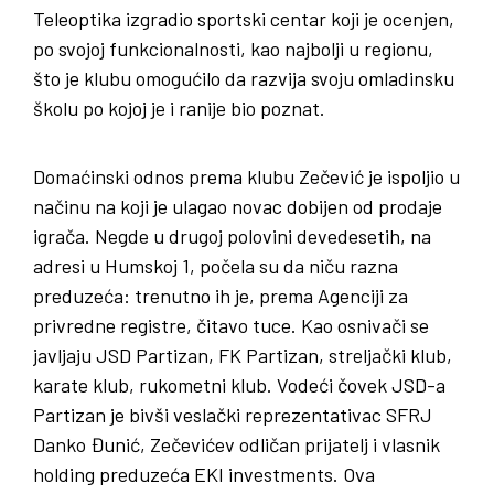
Teleoptika izgradio sportski centar koji je ocenjen,
po svojoj funkcionalnosti, kao najbolji u regionu,
što je klubu omogućilo da razvija svoju omladinsku
školu po kojoj je i ranije bio poznat.
Domaćinski odnos prema klubu Zečević je ispoljio u
načinu na koji je ulagao novac dobijen od prodaje
igrača. Negde u drugoj polovini devedesetih, na
adresi u Humskoj 1, počela su da niču razna
preduzeća: trenutno ih je, prema Agenciji za
privredne registre, čitavo tuce. Kao osnivači se
javljaju JSD Partizan, FK Partizan, streljački klub,
karate klub, rukometni klub. Vodeći čovek JSD-a
Partizan je bivši veslački reprezentativac SFRJ
Danko Đunić, Zečevićev odličan prijatelj i vlasnik
holding preduzeća EKI investments. Ova