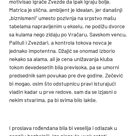
motivisao igrače Zvezde da ipak igraju bolje.
Matrica je slična, ambijent je idealan, jer današnji
„biznismeni“ umesto pozivnja na srpstvo mašu
tabelama napravljenim u ekselu, ne podižu dvorce
sa kulama nego zidaju po Vračaru, Savskom vencu,
Paliluli i Zvezdari, a kontrola tokova novca je
jednako impotentna. Džajić se onomad izborio
nekako sa alama, ali je cena unižavanja kluba
tokom devedesetih bila previsoka, pa se umorni
predsednik sam povukao pre dve godine. Zečević
bi mogao, osim što odstupnicu pravi isturajući
vladin kadar u prve redove, sam da se izjasni o
nekim stvarima, pa bi svima bilo lakše.
I proslava rođendana bila bi veselija i odlazak u