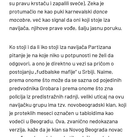
su pravu krstaču i zapalili sveće), Zeka je
protumačio ne kao puki karnevalski
dance
macabre
, već kao signal da oni koji stoje iza
navijača, njihove prave vođe, šalju jasnu poruku.
Ko stoji i da li iko stoji iza navijača Partizana
pitanje je na koje niko u potpunosti ne želi da
odgovori, a ono je direktno u vezi sa pričom o
postojanju „fudbalske mafije“ u Srbiji. Naime,
prema onome što može da se sazna od pojedinih
predvodnika Grobara i prema onome što zna
policija iz predistražnih radnji, veliki uticaj na ovu
navijačku grupu ima tzv. novobeogradski klan, koji
je proteklih meseci označen u tabloidima kao
vodeći u Beogradu. Ova, zvanično nedokazana
verzija, kaže da je klan sa Novog Beograda novac