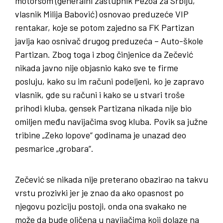
motorsom (generalni zastupnik Pežoa za Srbiju,
vlasnik Milija Babović) osnovao preduzeće VIP
rentakar, koje se potom zajedno sa FK Partizan
javlja kao osnivač drugog preduzeća – Auto-škole
Partizan. Zbog toga i zbog činjenice da Zečević
nikada javno nije objasnio kako sve te firme
posluju, kako su im računi podeljeni, ko je zapravo
vlasnik, gde su računi i kako se u stvari troše
prihodi kluba, gensek Partizana nikada nije bio
omiljen među navijačima svog kluba. Povik sa južne
tribine „Zeko lopove“ godinama je unazad deo
pesmarice „grobara“.
Zečević se nikada nije preterano obazirao na takvu
vrstu prozivki jer je znao da ako opasnost po
njegovu poziciju postoji, onda ona svakako ne
može da bude oličena u navijačima koji dolaze na