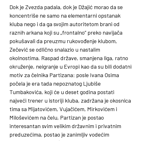
Dok je Zvezda padala, dok je Džajić morao da se
koncentriše ne samo na elementarni opstanak
kluba nego i da ga svojim autoritetom brani od
raznih arkana koji su „frontalno“ preko navijača
pokušavali da preuzmu rukovođenje klubom,
Zečević se odlično snalazio u nastalim
okolnostima. Raspad države, smanjena liga, ratno
okruženje, neigranje u Evropi kao da su bili dodatni
motiv za čelnika Partizana: posle Ivana Osima
počela je era tada nepoznatog Ljubiše
Tumbakovića, koji će u deset godina postati
najveći trener u istoriji kluba, zadržana je okosnica
tima sa Mijatovićem, Vujačićem, Mirkovićem i
Miloševićem na čelu, Partizan je postao
interesantan svim velikim državnim i privatnim
preduzećima, postao je zanimljiv vodećim