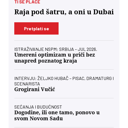
TI SE PLAČE
Raja pod šatru, a oni u Dubai
Pretplati se
ISTRAŽIVANJE NSPM: SRBIJA – JUL 2026.
Umereni optimizam u priči bez
unapred poznatog kraja
INTERVJU: ŽELJKO HUBAČ – PISAC, DRAMATURG I
SCENARISTA
Grogirani Vučić
SEĆANJA I BUDUĆNOST
Dogodine, ili one tamo, ponovo u
svom Novom Sadu