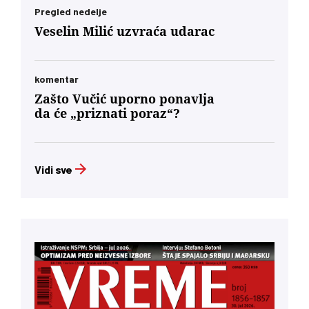
toksične prošlosti koja nam je trovala društvo
Pregled nedelje
decenijama”
Veselin Milić uzvraća udarac
komentar
Zašto Vučić uporno ponavlja
da će „priznati poraz“?
Vidi sve