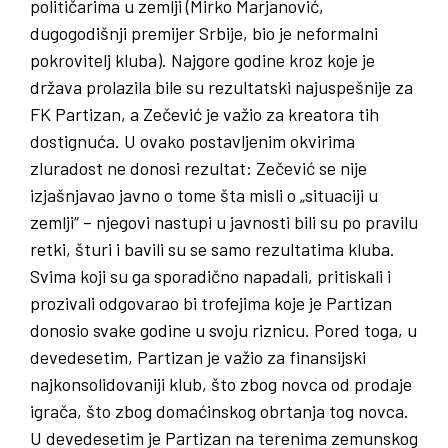
političarima u zemlji (Mirko Marjanović,
dugogodišnji premijer Srbije, bio je neformalni
pokrovitelj kluba). Najgore godine kroz koje je
država prolazila bile su rezultatski najuspešnije za
FK Partizan, a Zečević je važio za kreatora tih
dostignuća. U ovako postavljenim okvirima
zluradost ne donosi rezultat: Zečević se nije
izjašnjavao javno o tome šta misli o „situaciji u
zemlji“ – njegovi nastupi u javnosti bili su po pravilu
retki, šturi i bavili su se samo rezultatima kluba.
Svima koji su ga sporadično napadali, pritiskali i
prozivali odgovarao bi trofejima koje je Partizan
donosio svake godine u svoju riznicu. Pored toga, u
devedesetim, Partizan je važio za finansijski
najkonsolidovaniji klub, što zbog novca od prodaje
igrača, što zbog domaćinskog obrtanja tog novca.
U devedesetim je Partizan na terenima zemunskog