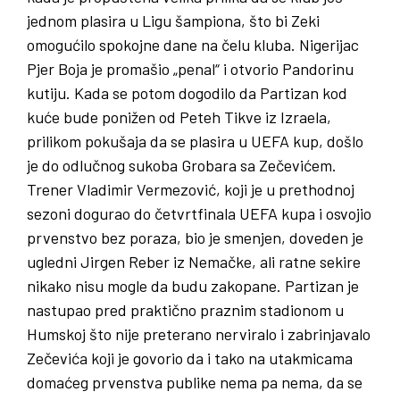
jednom plasira u Ligu šampiona, što bi Zeki
omogućilo spokojne dane na čelu kluba. Nigerijac
Pjer Boja je promašio „penal“ i otvorio Pandorinu
kutiju. Kada se potom dogodilo da Partizan kod
kuće bude ponižen od Peteh Tikve iz Izraela,
prilikom pokušaja da se plasira u UEFA kup, došlo
je do odlučnog sukoba Grobara sa Zečevićem.
Trener Vladimir Vermezović, koji je u prethodnoj
sezoni dogurao do četvrtfinala UEFA kupa i osvojio
prvenstvo bez poraza, bio je smenjen, doveden je
ugledni Jirgen Reber iz Nemačke, ali ratne sekire
nikako nisu mogle da budu zakopane. Partizan je
nastupao pred praktično praznim stadionom u
Humskoj što nije preterano nerviralo i zabrinjavalo
Zečevića koji je govorio da i tako na utakmicama
domaćeg prvenstva publike nema pa nema, da se