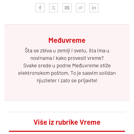
Međuvreme
Šta se zbiva u zemlji i svetu, šta ima u
novinama i kako provesti vreme?
Svake srede u podne
Međuvreme
stiže
elektronskom poštom. To je sasvim solidan
njuzleter i zato se prijavite!
Više iz rubrike Vreme