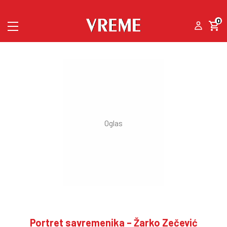
0
Portret savremenika – Žarko Zečević