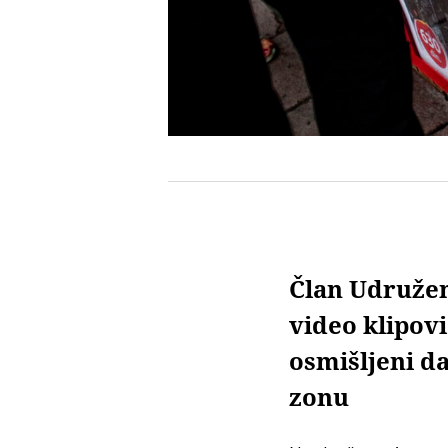
Član Udružen
video klipovi
osmišljeni d
zonu