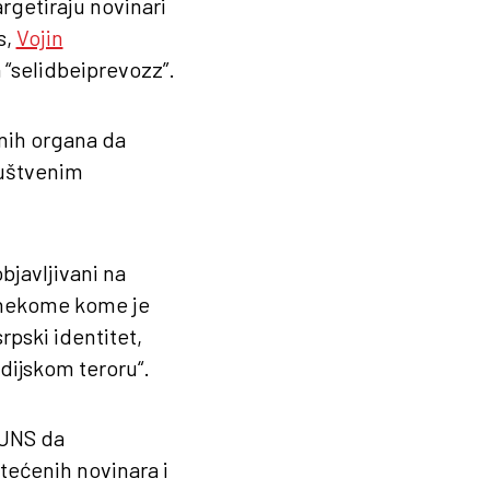
rgetiraju novinari
s,
Vojin
“selidbeiprevozz”.
nih organa da
društvenim
bjavljivani na
 nekome kome je
srpski identitet,
edijskom teroru“.
 UNS da
štećenih novinara i