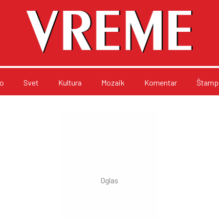
o
Svet
Kultura
Mozaik
Komentar
Štampa