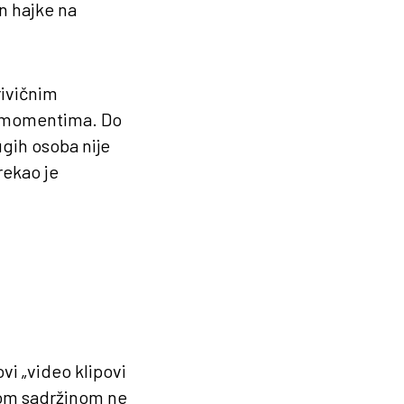
on hajke na
rivičnim
m momentima. Do
ugih osoba nije
rekao je
vi „video klipovi
vom sadržinom ne