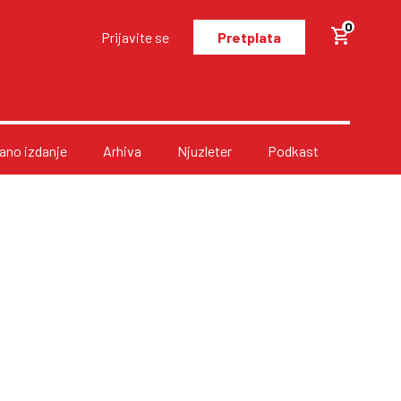
0
Prijavite se
Pretplata
no izdanje
Arhiva
Njuzleter
Podkast