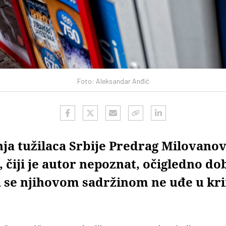
Foto: Aleksandar Anđić
ja tužilaca Srbije Predrag Milovanov
, čiji je autor nepoznat, očigledno do
a se njihovom sadržinom ne uđe u k