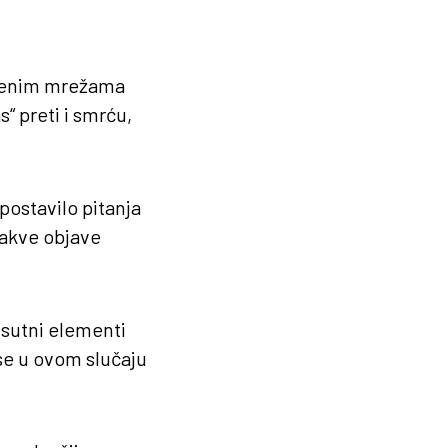
tvenim mrežama
“ preti i smrću,
postavilo pitanja
ovakve objave
sutni elementi
 se u ovom slučaju