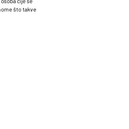
osoba čije se
onome što takve