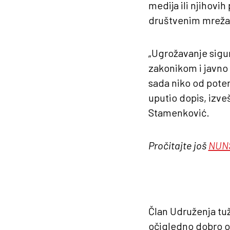
medija ili njihovih
društvenim mrež
„Ugrožavanje sigur
zakonikom i javno
sada niko od poten
uputio dopis, izveš
Stamenković.
Pročitajte još
NUNS
Član Udruženja tuž
očigledno dobro o