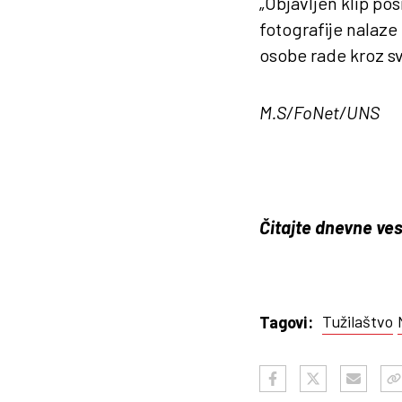
„Objavljen klip po
fotografije nalaze
osobe rade kroz sv
M.S/FoNet/UNS
Čitajte dnevne ves
Tužilaštvo
Tagovi: