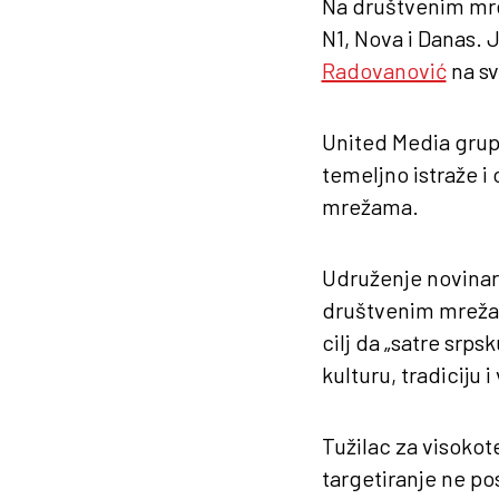
Na društvenim mrež
N1, Nova i Danas. 
Radovanović
na sv
United Media grup
temeljno istraže i 
mrežama.
Udruženje novinara 
društvenim mrežam
cilj da „satre srpsk
kulturu, tradiciju
Tužilac za visokot
targetiranje ne pos