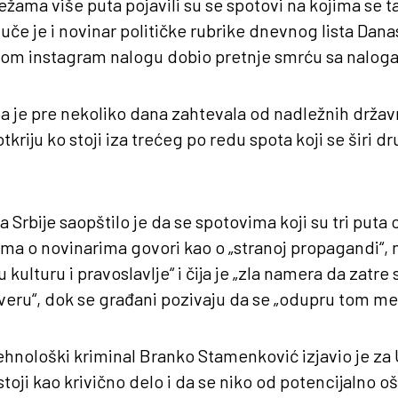
ama više puta pojavili su se spotovi na kojima se ta
Juče je i novinar političke rubrike dnevnog lista Dana
om instagram nalogu dobio pretnje smrću sa naloga 
a je pre nekoliko dana zahtevala od nadležnih držav
otkriju ko stoji iza trećeg po redu spota koji se širi 
Srbije saopštilo je da se spotovima koji su tri puta o
a o novinarima govori kao o „stranoj propagandi“,
u kulturu i pravoslavlje“ i čija je „zla namera da zatre 
 i veru“, dok se građani pozivaju da se „odupru tom m
ehnološki kriminal Branko Stamenković izjavio je za
toji kao krivično delo i da se niko od potencijalno o