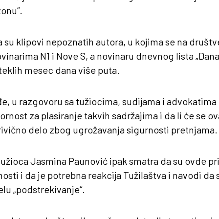
onu“.
a su klipovi nepoznatih autora, u kojima se na druš
inarima N1 i Nove S, a novinaru dnevnog lista „Danas
oteklih mesec dana više puta.
e, u razgovoru sa tužiocima, sudijama i advokatima 
ornost za plasiranje takvih sadržajima i da li će se 
krivično delo zbog ugrožavanja sigurnosti pretnjama.
užioca Jasmina Paunović ipak smatra da su ovde pri
osti i da je potrebna reakcija Tužilaštva i navodi da
elu „podstrekivanje“.