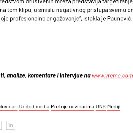
sredstvom društvenih mreža predstavlja targetiranje 
 na tom klipu, u smislu negativnog pristupa svemu 
oje profesionalno angažovanje“, istakla je Paunović.
ti, analize, komentare i intervjue na
www.vreme.com
Novinari
United media
Pretnje novinarima
UNS
Mediji