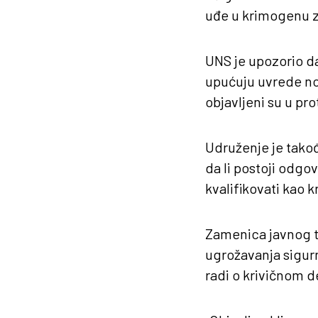
uđe u krimogenu z
UNS je upozorio d
upućuju uvrede nov
objavljeni su u pr
Udruženje je takođ
da li postoji odgov
kvalifikovati kao 
Zamenica javnog t
ugrožavanja sigurn
radi o krivičnom d