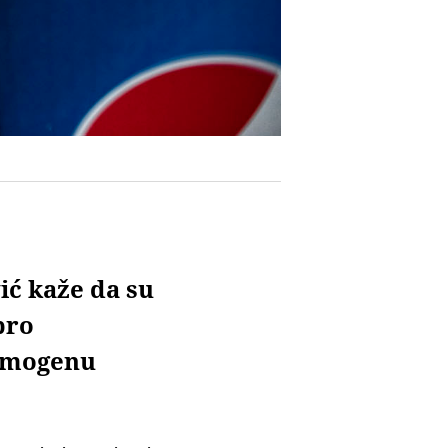
ić kaže da su
bro
rimogenu