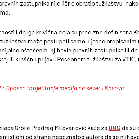
 pravnih zastupnika nije lično obratio tužilaštvu, nak
ama.
nosti i druga krivična dela su precizno definisana K
 tužilaštvo može postupati samo u jasno propisani
cijalno oštećenih, njihovih pravnih zastupnika ili dr
taj ili krivičnu prijavu Posebnom tužilaštvu za VTK“, 
: Opasno targetiranje medija na severu Kosova
ilaca Srbije Predrag Milovanović kaže za
UNS
da su o
smišljeni od strane nepoznatog autora da se njiho