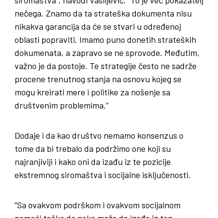
nečega. Znamo da ta strateška dokumenta nisu
nikakva garancija da će se stvari u određenoj
oblasti popraviti. Imamo puno donetih strateških
dokumenata, a zapravo se ne sprovode. Međutim,
važno je da postoje. Te strategije često ne sadrže
procene trenutnog stanja na osnovu kojeg se
mogu kreirati mere i politike za nošenje sa
društvenim problemima.”
Dodaje i da kao društvo nemamo konsenzus o
tome da bi trebalo da podržimo one koji su
najranjiviji i kako oni da izađu iz te pozicije
ekstremnog siromaštva i socijalne isključenosti.
“Sa ovakvom podrškom i ovakvom socijalnom
pomoći teško da neko može da izađe iz tog