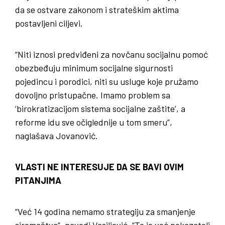
da se ostvare zakonom i strateškim aktima
postavljeni ciljevi.
“Niti iznosi predviđeni za novčanu socijalnu pomoć
obezbeđuju minimum socijalne sigurnosti
pojedincu i porodici, niti su usluge koje pružamo
dovoljno pristupačne. Imamo problem sa
‘birokratizacijom sistema socijalne zaštite’, a
reforme idu sve očiglednije u tom smeru”,
naglašava Jovanović.
VLASTI NE INTERESUJE DA SE BAVI OVIM
PITANJIMA
“Već 14 godina nemamo strategiju za smanjenje
siromaštva”, navodi Vasiljević. “To je već pokazatelj