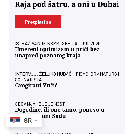
Raja pod šatru, a oni u Dubai
Pretplati se
ISTRAŽIVANJE NSPM: SRBIJA – JUL 2026.
Umereni optimizam u priči bez
unapred poznatog kraja
INTERVJU: ŽELJKO HUBAČ – PISAC, DRAMATURG I
SCENARISTA
Grogirani Vučić
SEĆANJA I BUDUĆNOST
Dogodine, ili one tamo, ponovo u
svom Novom Sadu
SR