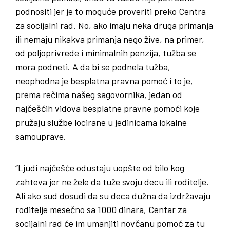
podnositi jer je to moguće proveriti preko Centra
za socijalni rad. No, ako imaju neka druga primanja
ili nemaju nikakva primanja nego žive, na primer,
od poljoprivrede i minimalnih penzija, tužba se
mora podneti. A da bi se podnela tužba,
neophodna je besplatna pravna pomoć i to je,
prema rečima našeg sagovornika, jedan od
najčešćih vidova besplatne pravne pomoći koje
pružaju službe locirane u jedinicama lokalne
samouprave.
“Ljudi najčešće odustaju uopšte od bilo kog
zahteva jer ne žele da tuže svoju decu ili roditelje.
Ali ako sud dosudi da su deca dužna da izdržavaju
roditelje mesečno sa 1000 dinara, Centar za
socijalni rad će im umanjiti novčanu pomoć za tu