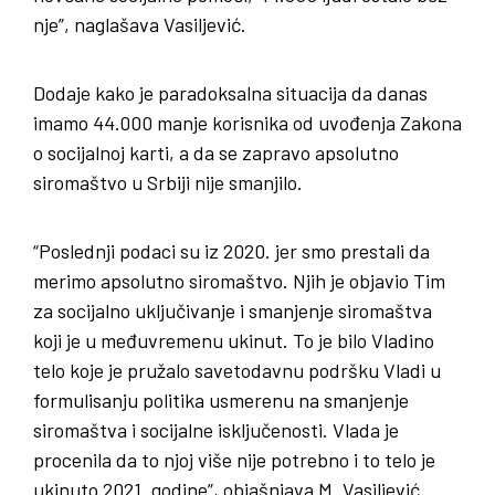
nje”, naglašava Vasiljević.
Dodaje kako je paradoksalna situacija da danas
imamo 44.000 manje korisnika od uvođenja Zakona
o socijalnoj karti, a da se zapravo apsolutno
siromaštvo u Srbiji nije smanjilo.
“Poslednji podaci su iz 2020. jer smo prestali da
merimo apsolutno siromaštvo. Njih je objavio Tim
za socijalno uključivanje i smanjenje siromaštva
koji je u međuvremenu ukinut. To je bilo Vladino
telo koje je pružalo savetodavnu podršku Vladi u
formulisanju politika usmerenu na smanjenje
siromaštva i socijalne isključenosti. Vlada je
procenila da to njoj više nije potrebno i to telo je
ukinuto 2021. godine”, objašnjava M. Vasiljević.