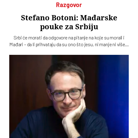
Razgovor
Stefano Botoni: Mađarske
pouke za Srbiju
Srbi će morati da odgovore na pitanje na koje su morali i
Mađari – da li prihvataju da su ono što jesu, ni manje ni više…
To u intervjuu za novi dvobroj „Vremena“ kaže istoričar
Stefano Botoni koji poredi političku situaciju u Srbiji i
Mađarskoj