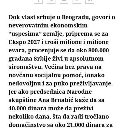
Dok vlast srbuje u Beogradu, govori o
neverovatnim ekonomskim
“uspesima” zemlje, priprema se za
Ekspo 2027 i troši milione i milione
evara, procenjuje se da oko 800.000
građana Srbije živi u apsolutnom
siromaštvu. Većina bez prava na
novčanu socijalnu pomoć, ionako
nedovoljnu i za puko preživljavanje.
Jer ako predsednica Narodne
skupštine Ana Brnabić kaže da sa
40.000 dinara može da preživi
nekoliko dana, šta da radi tročlano
domaćinstvo sa oko 21.000 dinara za