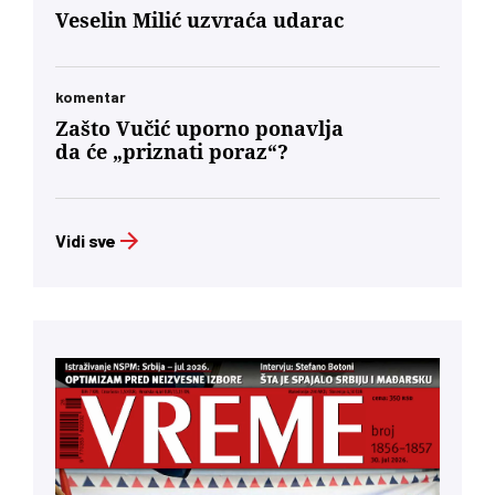
decenijama”
Veselin Milić uzvraća udarac
komentar
Zašto Vučić uporno ponavlja
da će „priznati poraz“?
Vidi sve