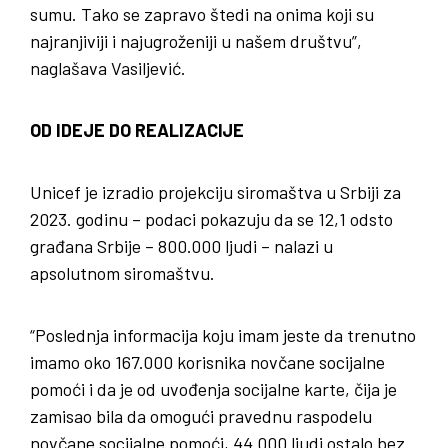
sumu. Tako se zapravo štedi na onima koji su
najranjiviji i najugroženiji u našem društvu”,
naglašava Vasiljević.
OD IDEJE DO REALIZACIJE
Unicef je izradio projekciju siromaštva u Srbiji za
2023. godinu – podaci pokazuju da se 12,1 odsto
građana Srbije – 800.000 ljudi – nalazi u
apsolutnom siromaštvu.
“Poslednja informacija koju imam jeste da trenutno
imamo oko 167.000 korisnika novčane socijalne
pomoći i da je od uvođenja socijalne karte, čija je
zamisao bila da omogući pravednu raspodelu
novčane socijalne pomoći, 44.000 ljudi ostalo bez