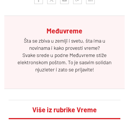
Međuvreme
Šta se zbiva u zemlji i svetu, šta ima u
novinama i kako provesti vreme?
Svake srede u podne
Međuvreme
stiže
elektronskom poštom. To je sasvim solidan
njuzleter i zato se prijavite!
Više iz rubrike Vreme