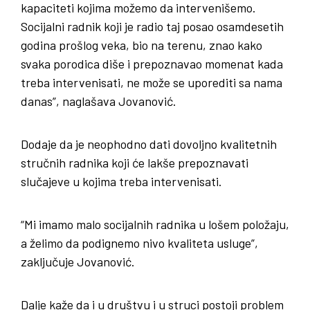
kapaciteti kojima možemo da intervenišemo.
Socijalni radnik koji je radio taj posao osamdesetih
godina prošlog veka, bio na terenu, znao kako
svaka porodica diše i prepoznavao momenat kada
treba intervenisati, ne može se uporediti sa nama
danas”, naglašava Jovanović.
Dodaje da je neophodno dati dovoljno kvalitetnih
stručnih radnika koji će lakše prepoznavati
slučajeve u kojima treba intervenisati.
“Mi imamo malo socijalnih radnika u lošem položaju,
a želimo da podignemo nivo kvaliteta usluge”,
zaključuje Jovanović.
Dalje kaže da i u društvu i u struci postoji problem