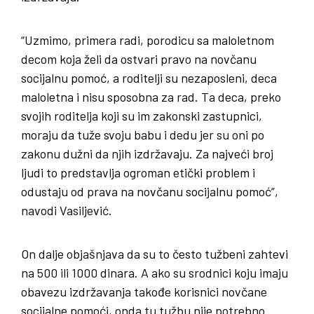
“Uzmimo, primera radi, porodicu sa maloletnom
decom koja želi da ostvari pravo na novčanu
socijalnu pomoć, a roditelji su nezaposleni, deca
maloletna i nisu sposobna za rad. Ta deca, preko
svojih roditelja koji su im zakonski zastupnici,
moraju da tuže svoju babu i dedu jer su oni po
zakonu dužni da njih izdržavaju. Za najveći broj
ljudi to predstavlja ogroman etički problem i
odustaju od prava na novčanu socijalnu pomoć”,
navodi Vasiljević.
On dalje objašnjava da su to često tužbeni zahtevi
na 500 ili 1000 dinara. A ako su srodnici koju imaju
obavezu izdržavanja takođe korisnici novčane
socijalne pomoći, onda tu tužbu nije potrebno