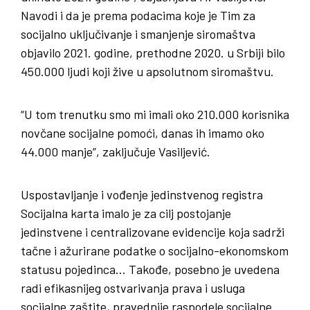
Navodi i da je prema podacima koje je Tim za
socijalno uključivanje i smanjenje siromaštva
objavilo 2021. godine, prethodne 2020. u Srbiji bilo
450.000 ljudi koji žive u apsolutnom siromaštvu.
“U tom trenutku smo mi imali oko 210.000 korisnika
novčane socijalne pomoći, danas ih imamo oko
44.000 manje”, zaključuje Vasiljević.
Uspostavljanje i vođenje jedinstvenog registra
Socijalna karta imalo je za cilj postojanje
jedinstvene i centralizovane evidencije koja sadrži
tačne i ažurirane podatke o socijalno-ekonomskom
statusu pojedinca… Takođe, posebno je uvedena
radi efikasnijeg ostvarivanja prava i usluga
socijalne zaštite, pravednije raspodele socijalne