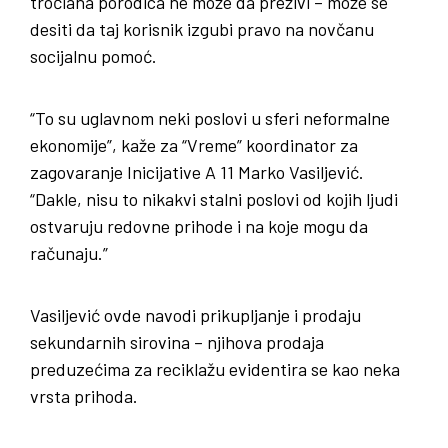
tročlana porodica ne može da preživi – može se
desiti da taj korisnik izgubi pravo na novčanu
socijalnu pomoć.
“To su uglavnom neki poslovi u sferi neformalne
ekonomije”, kaže za “Vreme” koordinator za
zagovaranje Inicijative A 11 Marko Vasiljević.
“Dakle, nisu to nikakvi stalni poslovi od kojih ljudi
ostvaruju redovne prihode i na koje mogu da
računaju.”
Vasiljević ovde navodi prikupljanje i prodaju
sekundarnih sirovina – njihova prodaja
preduzećima za reciklažu evidentira se kao neka
vrsta prihoda.