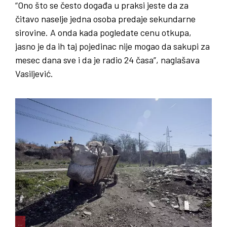
“Ono što se često događa u praksi jeste da za
čitavo naselje jedna osoba predaje sekundarne
sirovine. A onda kada pogledate cenu otkupa,
jasno je da ih taj pojedinac nije mogao da sakupi za
mesec dana sve i da je radio 24 časa”, naglašava
Vasiljević.
…