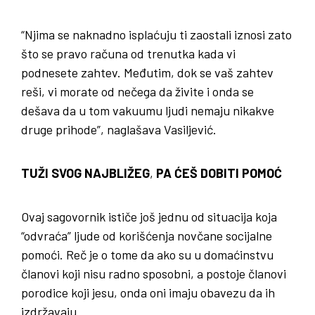
“Njima se naknadno isplaćuju ti zaostali iznosi zato
što se pravo računa od trenutka kada vi
podnesete zahtev. Međutim, dok se vaš zahtev
reši, vi morate od nečega da živite i onda se
dešava da u tom vakuumu ljudi nemaju nikakve
druge prihode”, naglašava Vasiljević.
TUŽI SVOG NAJBLIŽEG
,
PA ĆEŠ DOBITI POMOĆ
Ovaj sagovornik ističe još jednu od situacija koja
“odvraća” ljude od korišćenja novčane socijalne
pomoći. Reč je o tome da ako su u domaćinstvu
članovi koji nisu radno sposobni, a postoje članovi
porodice koji jesu, onda oni imaju obavezu da ih
izdržavaju.