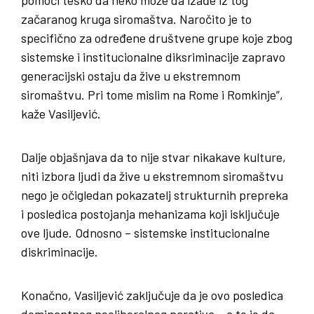
začaranog kruga siromaštva. Naročito je to
specifično za određene društvene grupe koje zbog
sistemske i institucionalne diksriminacije zapravo
generacijski ostaju da žive u ekstremnom
siromaštvu. Pri tome mislim na Rome i Romkinje”,
kaže Vasiljević.
Dalje objašnjava da to nije stvar nikakave kulture,
niti izbora ljudi da žive u ekstremnom siromaštvu
nego je očigledan pokazatelj strukturnih prepreka
i posledica postojanja mehanizama koji isključuje
ove ljude. Odnosno – sistemske institucionalne
diskriminacije.
Konačno, Vasiljević zaključuje da je ovo posledica
dominantnog neoliberalnog narativa – a to je da