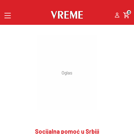
0
Socijalna pomoć u Srbiji