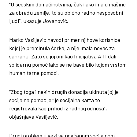
“U seoskim domaćinstvima, čak i ako imaju mašine
za obradu zemlje, to su obično radno nesposobni
ljudi”, ukazuje Jovanović.
Marko Vasiljević navodi primer njihove korisnice
kojoj je preminula ćerka, a nije imala novac za
sahranu. Zato su joj oni kao Inicijativa A 11 dali
solidarnu pomoć iako se ne bave bilo kojom vrstom
humanitarne pomoći.
“Zbog toga i nekih drugih donacija ukinuta joj je
socijalna pomoć jer je socijalna karta to
registrovala kao prihod iz radnog odnosa”,
objašnjava Vasiljević.
Drugi problem u vezi sa novčanom socijalnom