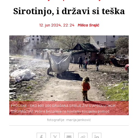
Sirotinjo, i državi si teška
12. jun 2024, 22:24
Milica Srejić
PROCENE – OKO 800.000 GRAĐANA SRBIJE ŽIVI U APSOLUTNOM
SIROMAŠTVU: Većina bez prava na novčanu socijalnu pomoć
fotografije: marija janković