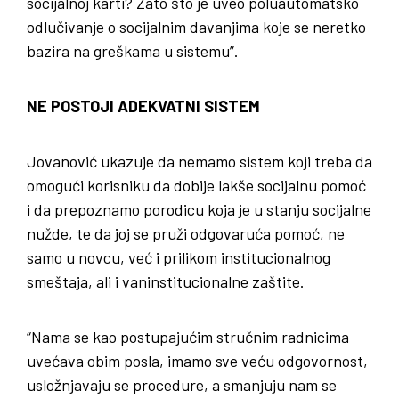
socijalnoj karti? Zato što je uveo poluautomatsko
odlučivanje o socijalnim davanjima koje se neretko
bazira na greškama u sistemu”.
NE POSTOJI ADEKVATNI SISTEM
Jovanović ukazuje da nemamo sistem koji treba da
omogući korisniku da dobije lakše socijalnu pomoć
i da prepoznamo porodicu koja je u stanju socijalne
nužde, te da joj se pruži odgovaruća pomoć, ne
samo u novcu, već i prilikom institucionalnog
smeštaja, ali i vaninstitucionalne zaštite.
“Nama se kao postupajućim stručnim radnicima
uvećava obim posla, imamo sve veću odgovornost,
usložnjavaju se procedure, a smanjuju nam se