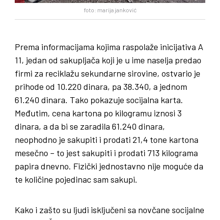
foto: marija janković
Prema informacijama kojima raspolaže inicijativa A
11, jedan od sakupljača koji je u ime naselja predao
firmi za reciklažu sekundarne sirovine, ostvario je
prihode od 10.220 dinara, pa 38.340, a jednom
61.240 dinara. Tako pokazuje socijalna karta.
Međutim, cena kartona po kilogramu iznosi 3
dinara, a da bi se zaradila 61.240 dinara,
neophodno je sakupiti i prodati 21,4 tone kartona
mesečno – to jest sakupiti i prodati 713 kilograma
papira dnevno. Fizički jednostavno nije moguće da
te količine pojedinac sam sakupi.
Kako i zašto su ljudi isključeni sa novčane socijalne