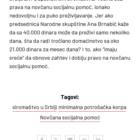
prava na novčanu socijalnu pomoć, ionako
nedovoljnu i za puko preživljavanje. Jer ako
predsednica Narodne skupštine Ana Brnabić kaže
da sa 40.000 dinara može da preživi samo nekoliko
dana, šta da radi tročlano domaćinstvo sa oko
21.000 dinara za mesec dana? I to, ako “imaju
sreće” da obnove zahtev i dobiju pravo na novčanu
socijalnu pomoć.
Tagovi:
siromaštvo u Srbiji
minimalna potrošačka korpa
Novčana socijalna pomoć