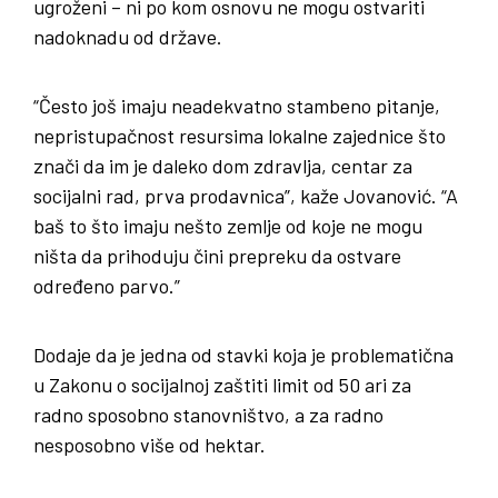
ugroženi – ni po kom osnovu ne mogu ostvariti
nadoknadu od države.
“Često još imaju neadekvatno stambeno pitanje,
nepristupačnost resursima lokalne zajednice što
znači da im je daleko dom zdravlja, centar za
socijalni rad, prva prodavnica”, kaže Jovanović. “A
baš to što imaju nešto zemlje od koje ne mogu
ništa da prihoduju čini prepreku da ostvare
određeno parvo.”
Dodaje da je jedna od stavki koja je problematična
u Zakonu o socijalnoj zaštiti limit od 50 ari za
radno sposobno stanovništvo, a za radno
nesposobno više od hektar.