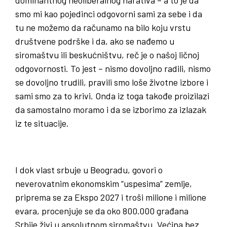
smo mi kao pojedinci odgovorni sami za sebe i da
tu ne možemo da računamo na bilo koju vrstu
društvene podrške i da, ako se nađemo u
siromaštvu ili beskućništvu, reč je o našoj ličnoj
odgovornosti. To jest – nismo dovoljno radili, nismo
se dovoljno trudili, pravili smo loše životne izbore i
sami smo za to krivi. Onda iz toga takođe proizilazi
da samostalno moramo i da se izborimo za izlazak
iz te situacije.
I dok vlast srbuje u Beogradu, govori o
neverovatnim ekonomskim “uspesima” zemlje,
priprema se za Ekspo 2027 i troši milione i milione
evara, procenjuje se da oko 800.000 građana
Srbije živi u apsolutnom siromaštvu. Većina bez