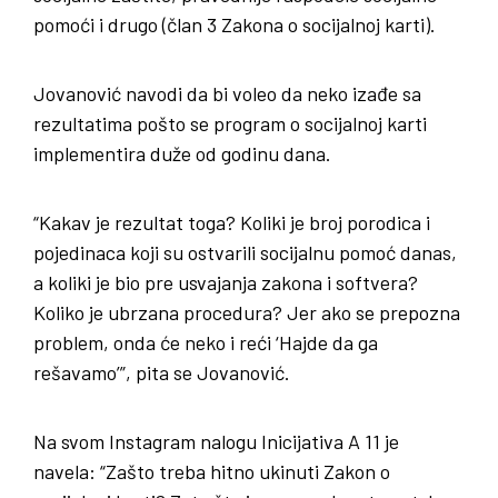
pomoći i drugo (član 3 Zakona o socijalnoj karti).
Jovanović navodi da bi voleo da neko izađe sa
rezultatima pošto se program o socijalnoj karti
implementira duže od godinu dana.
“Kakav je rezultat toga? Koliki je broj porodica i
pojedinaca koji su ostvarili socijalnu pomoć danas,
a koliki je bio pre usvajanja zakona i softvera?
Koliko je ubrzana procedura? Jer ako se prepozna
problem, onda će neko i reći ‘Hajde da ga
rešavamo’”, pita se Jovanović.
Na svom Instagram nalogu Inicijativa A 11 je
navela: “Zašto treba hitno ukinuti Zakon o