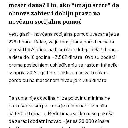
mesec dana? I to, ako “imaju sreće” da
obnove zahtev i dobiju pravo na
novčanu socijalnu pomoć
Vest glasi – novčana socijalna pomoć uvećana je za
229 dinara. Dakle, za jednog člana porodice sada
iznosi 11.674 dinara, drugi član dobija 5.837 dinara,
a dete do 18 godina – 3.502 dinara. Ovo su podaci
prema poslednjem usklađivanju sa rastom inflacije
iz aprila 2024. godine. Dakle, iznos za tročlanu
porodicu na mesečnom nivou je 21.013 dinara.
Ta suma nije dovoljna ni za polovinu minimalne
potrošačke korpe – ona je u februaru iznosila
53.040,56 dinara. Međutim, ukoliko neko pokuša
da zaradi dodatni novac – jer sa 20.000 dinara