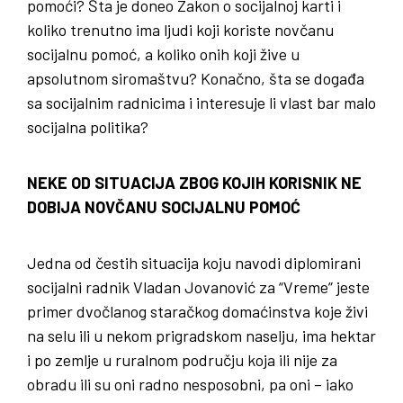
pomoći? Šta je doneo Zakon o socijalnoj karti i
koliko trenutno ima ljudi koji koriste novčanu
socijalnu pomoć, a koliko onih koji žive u
apsolutnom siromaštvu? Konačno, šta se događa
sa socijalnim radnicima i interesuje li vlast bar malo
socijalna politika?
NEKE OD SITUACIJA ZBOG KOJIH KORISNIK NE
DOBIJA NOVČANU SOCIJALNU POMOĆ
Jedna od čestih situacija koju navodi diplomirani
socijalni radnik Vladan Jovanović za “Vreme” jeste
primer dvočlanog staračkog domaćinstva koje živi
na selu ili u nekom prigradskom naselju, ima hektar
i po zemlje u ruralnom području koja ili nije za
obradu ili su oni radno nesposobni, pa oni – iako