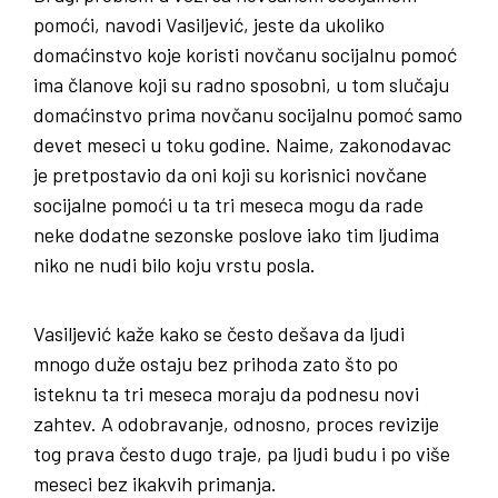
pomoći, navodi Vasiljević, jeste da ukoliko
domaćinstvo koje koristi novčanu socijalnu pomoć
ima članove koji su radno sposobni, u tom slučaju
domaćinstvo prima novčanu socijalnu pomoć samo
devet meseci u toku godine. Naime, zakonodavac
je pretpostavio da oni koji su korisnici novčane
socijalne pomoći u ta tri meseca mogu da rade
neke dodatne sezonske poslove iako tim ljudima
niko ne nudi bilo koju vrstu posla.
Vasiljević kaže kako se često dešava da ljudi
mnogo duže ostaju bez prihoda zato što po
isteknu ta tri meseca moraju da podnesu novi
zahtev. A odobravanje, odnosno, proces revizije
tog prava često dugo traje, pa ljudi budu i po više
meseci bez ikakvih primanja.