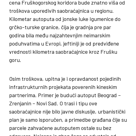
cena Fruškogorskog koridora bude znatno viša od
troškova uporedivih saobraćajnica u regionu.
Kilometar autoputa od jonske luke Igumenice do
grčko-turske granice, čija je gradnja pre par
godina bila među najzahtevnjim neimarskim
poduhvatima u Evropi, jeftiniji je od predviđene
vrednosti kilometra saobraćajnice kroz Frušku
goru.
Osim troškova, upitna je i opravdanost pojedinih
infrastrukturnih projekata poverenih kineskim
partnerima. Primer je budući autoput Beograd –
Zrenjanin – Novi Sad. O trasi i tipu ove
saobraćajnice nije bilo javne diskusije, urbanistički
plan je samo isporučen, a primedbe građana čije su
parcele zahvaćene autoputem ostale su bez
odgovora. Nejasno je zbog čega se odustalo od