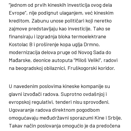
“jednom od prvih kineskih investicija ovog dela
Evrope”, nije podignut ulaganjem, već kineskim
kreditom. Zabunu unose političari koji neretko
zajmove predstavljaju kao investicije. Tako se
finansiraju i izgradnja bloka termoelektrane
Kostolac B i proširenje kopa uglja Drmno,
modernizacija delova pruge od Novog Sada do
Mađarske, deonice autoputa “Miloš Veliki”, radovi
na beogradskoj obilaznici, Fruškogorski koridor.
U navedenim poslovima kineske kompanije su
glavni izvođači radova. Suprotno ovdašnjoj i
evropskoj regulativi, tenderi nisu sprovođeni.
Ugovaranje radova direktnom pogodbom
omogućavaju međudržavni sporazumi Kine i Srbije.
Takav način poslovanja omogućio je da predočena