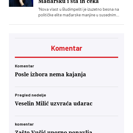
Mađarsku i šta ih čeka
“Nova vlast u Budimpešti je izuzetno besna na
političke elite mađarske manjine u susednim
zemljama. Poruka upućena Ištvanu Pastoru i
Kelemenu Hunoru u Rumuniji bila je jasna: ‘Sada
ćete da ućutite i slušate naređenja. Neće vam
biti prijatno. Dobićete znatno manje novca pod
neuporedivo oštrijim uslovima, jer ste od prvog
Komentar
minuta bili lojalni, entuzijastični saučesnici
Orbana i ko zna kojih sve lokalnih diktatora u
regionu.’… U današnjim okvirima, glas
mađarske dijaspore u Berlinu će za Budimpeštu
Komentar
verovatno nositi veću političku težinu od glasa
Posle izbora nema kajanja
Mađara u Subotici. To jeste politički škakljivo,
ali to je ideja nacionalnog identiteta konačno
usidrena u 21. vek – svesno odvojena od
toksične prošlosti koja nam je trovala društvo
Pregled nedelje
decenijama”
Veselin Milić uzvraća udarac
komentar
Zašto Vučić uporno ponavlja