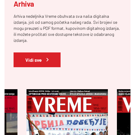
Arhiva
Arhiva nedeljnika Vreme obuhvata sva naša digitalna
izdanja, još od samog početka našeg rada. Svi brojevi se
mogu preuzeti u PDF format, kupovinom digitalnog izdanja,
ili možete pročitati sve dostupne tekstove iz odabranog
izdanja.
Vidi sve