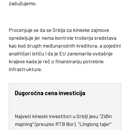
zadužujemo.
Procenjuje se da se Srbija za kineske zajmove
opredeljuje jer nema kontrole trošenja sredstava
kao kod drugih međunarodnih kreditora, a pojedini
analitičari ističu i da je EU zanemarila ovdašnje
krajeve kada je reč o finansiranju potrebne
infrastrukture.
Dugoročna cena investicija
Najveći kineski investitori u Srbiji jesu “Ziđin
majning” (preuzeo RTB Bor), “Linglong tajer”