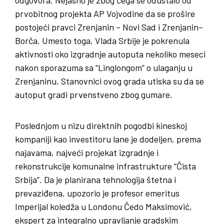
prvobitnog projekta AP Vojvodine da se prošire
postojeći pravci Zrenjanin – Novi Sad i Zrenjanin–
Borča. Umesto toga, Vlada Srbije je pokrenula
aktivnosti oko izgradnje autoputa nekoliko meseci
nakon sporazuma sa “Linglongom” o ulaganju u
Zrenjaninu. Stanovnici ovog grada utiska su da se
autoput gradi prvenstveno zbog gumare.
Poslednjom u nizu direktnih pogodbi kineskoj
kompaniji kao investitoru lane je dodeljen, prema
najavama, najveći projekat izgradnje i
rekonstrukcije komunalne infrastrukture “Čista
Srbija”. Da je planirana tehnologija štetna i
prevaziđena, upozorio je profesor emeritus
Imperijal koledža u Londonu Čedo Maksimović,
ekspert za integralno upravljanje gradskim