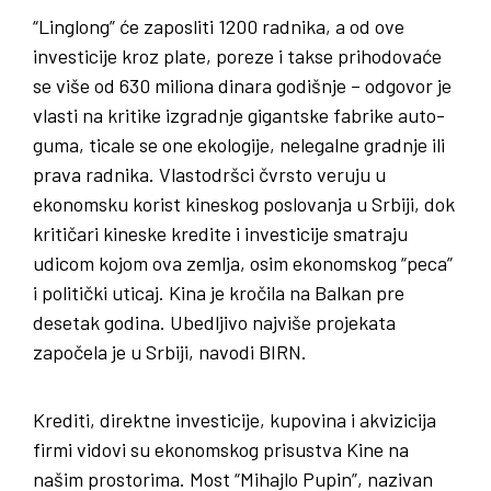
“Linglong” će zaposliti 1200 radnika, a od ove
investicije kroz plate, poreze i takse prihodovaće
se više od 630 miliona dinara godišnje – odgovor je
vlasti na kritike izgradnje gigantske fabrike auto-
guma, ticale se one ekologije, nelegalne gradnje ili
prava radnika. Vlastodršci čvrsto veruju u
ekonomsku korist kineskog poslovanja u Srbiji, dok
kritičari kineske kredite i investicije smatraju
udicom kojom ova zemlja, osim ekonomskog “peca”
i politički uticaj. Kina je kročila na Balkan pre
desetak godina. Ubedljivo najviše projekata
započela je u Srbiji, navodi BIRN.
Krediti, direktne investicije, kupovina i akvizicija
firmi vidovi su ekonomskog prisustva Kine na
našim prostorima. Most “Mihajlo Pupin”, nazivan