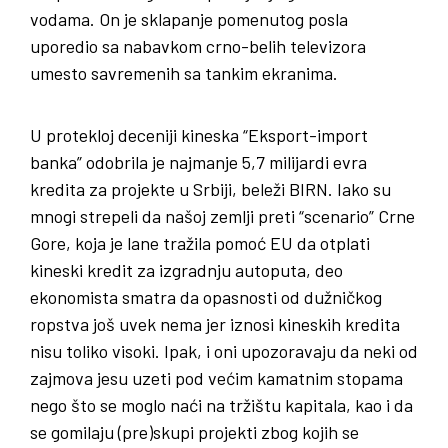
vodama. On je sklapanje pomenutog posla
uporedio sa nabavkom crno-belih televizora
umesto savremenih sa tankim ekranima.
U protekloj deceniji kineska “Eksport-import
banka” odobrila je najmanje 5,7 milijardi evra
kredita za projekte u Srbiji, beleži BIRN. Iako su
mnogi strepeli da našoj zemlji preti “scenario” Crne
Gore, koja je lane tražila pomoć EU da otplati
kineski kredit za izgradnju autoputa, deo
ekonomista smatra da opasnosti od dužničkog
ropstva još uvek nema jer iznosi kineskih kredita
nisu toliko visoki. Ipak, i oni upozoravaju da neki od
zajmova jesu uzeti pod većim kamatnim stopama
nego što se moglo naći na tržištu kapitala, kao i da
se gomilaju (pre)skupi projekti zbog kojih se