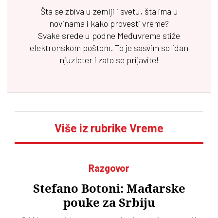
Šta se zbiva u zemlji i svetu, šta ima u
novinama i kako provesti vreme?
Svake srede u podne
Međuvreme
stiže
elektronskom poštom. To je sasvim solidan
njuzleter i zato se prijavite!
Više iz rubrike Vreme
Razgovor
Stefano Botoni: Mađarske
pouke za Srbiju