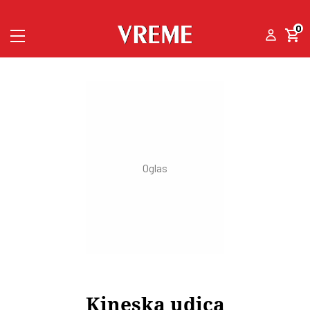
0
Kineska udica