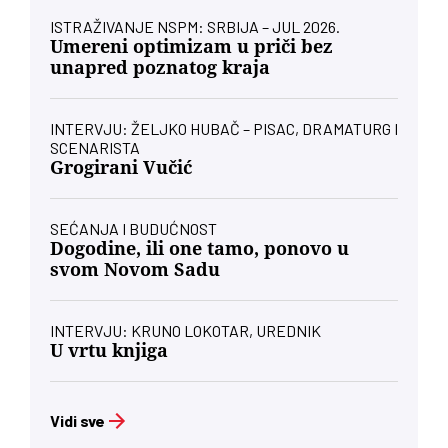
ISTRAŽIVANJE NSPM: SRBIJA – JUL 2026.
Umereni optimizam u priči bez
unapred poznatog kraja
INTERVJU: ŽELJKO HUBAČ – PISAC, DRAMATURG I
SCENARISTA
Grogirani Vučić
SEĆANJA I BUDUĆNOST
Dogodine, ili one tamo, ponovo u
svom Novom Sadu
INTERVJU: KRUNO LOKOTAR, UREDNIK
U vrtu knjiga
Vidi sve