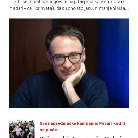
Srbi će morati da odgovore na pitanje na koje su morali i
Mađari – da li prihvataju da su ono što jesu, ni manje ni više…
To u intervjuu za novi dvobroj „Vremena“ kaže istoričar
Stefano Botoni koji poredi političku situaciju u Srbiji i
Mađarskoj
Sve naprednjačke kampanje: Pevaj i kad ti
se plače