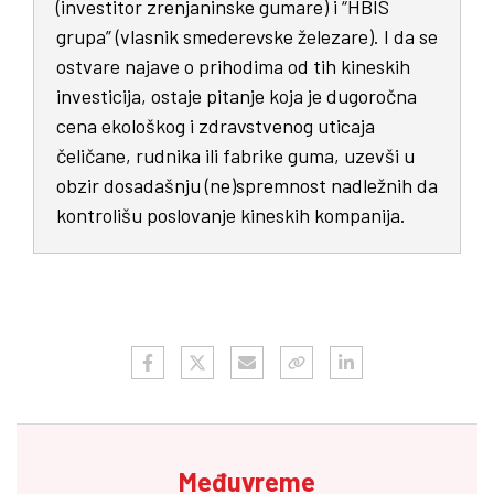
(investitor zrenjaninske gumare) i “HBIS
grupa” (vlasnik smederevske železare). I da se
ostvare najave o prihodima od tih kineskih
investicija, ostaje pitanje koja je dugoročna
cena ekološkog i zdravstvenog uticaja
čeličane, rudnika ili fabrike guma, uzevši u
obzir dosadašnju (ne)spremnost nadležnih da
kontrolišu poslovanje kineskih kompanija.
Međuvreme