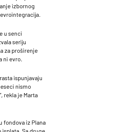
vanje izbornog
 evrointegracija.
e u senci
vala seriju
a za proširenje
a ni evro.
rasta ispunjavaju
meseci nismo
, rekla je Marta
u fondova iz Plana
o isplata. Sa druge