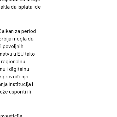
akla da isplata ide
 Balkan za period
Srbija mogla da
i povoljnih
lanstvu u EU tako
i regionalnu
nu i digitalnu
d sprovođenja
ja institucija i
e usporiti ili
nvesticije,