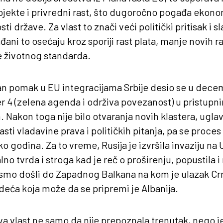
ojekte i privredni rast, što dugoročno pogađa ekono
 države. Za vlast to znači veći politički pritisak i sl
ani to osećaju kroz sporiji rast plata, manje novih r
e životnog standarda.
an pomak u EU integracijama Srbije desio se u decem
er 4 (zelena agenda i održiva povezanost) u pristup
Nakon toga nije bilo otvaranja novih klastera, ugl
ti vladavine prava i političkih pitanja, pa se proces
o godina. Za to vreme, Rusija je izvršila invaziju na U
no tvrda i stroga kad je reč o proširenju, popustila i 
o smo došli do Zapadnog Balkana na kom je ulazak C
edeća koja može da se pripremi je Albanija.
va vlast ne samo da nije prepoznala trenutak, nego je