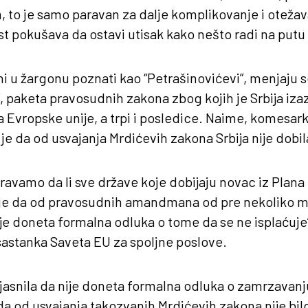
, to je samo paravan za dalje komplikovanje i oteža
st pokušava da ostavi utisak kako nešto radi na putu
i u žargonu poznati kao “Petrašinovićevi”, menjaju s
”, paketa pravosudnih zakona zbog kojih je Srbija izaz
a Evropske unije, a trpi i posledice. Naime, komesark
je da od usvajanja Mrdićevih zakona Srbija nije dobil
ravamo da li sve države koje dobijaju novac iz Plana 
na je da od pravosudnih amandmana od pre nekoliko 
i nije doneta formalna odluka o tome da se ne isplaćuje”
 sastanka Saveta EU za spoljne poslove.
asnila da nije doneta formalna odluka o zamrzavanj
i da od usvajanja takozvanih Mrdićevih zakona nije bil