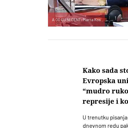
A OD EU NI CENT: Marta Kos
Kako sada sto
Evropska unij
“mudro rukov
represije i k
U trenutku pisanja
dnevnom redu pake