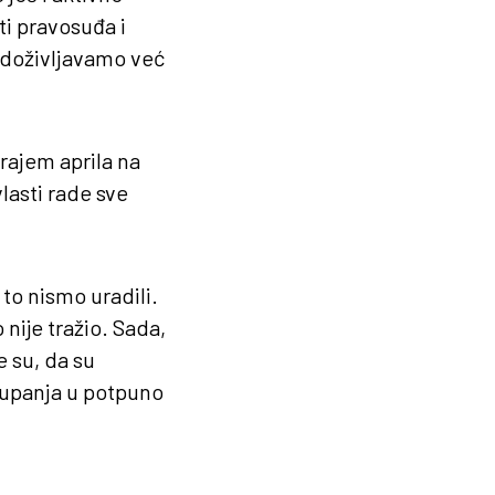
i pravosuđa i
 doživljavamo već
rajem aprila na
lasti rade sve
to nismo uradili.
nije tražio. Sada,
 su, da su
tupanja u potpuno