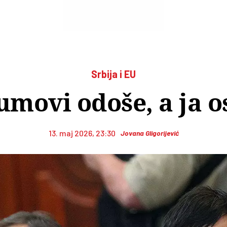
Srbija i EU
movi odoše, a ja o
13. maj 2026, 23:30
Jovana Gligorijević