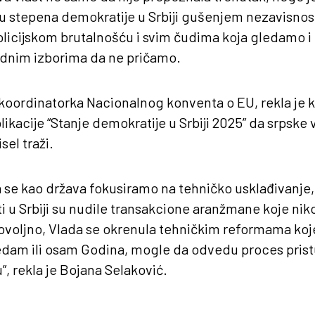
u stepena demokratije u Srbiji gušenjem nezavisnost
olicijskom brutalnošću i svim čudima koja gledamo i
odnim izborima da ne pričamo.
koordinatorka Nacionalnog konventa o EU, rekla je k
ikacije “Stanje demokratije u Srbiji 2025” da srpske v
el traži.
a se kao država fokusiramo na tehničko usklađivanje, 
i u Srbiji su nudile transakcione aranžmane koje niko 
dovoljno, Vlada se okrenula tehničkim reformama koje
dam ili osam Godina, mogle da odvedu proces pris
, rekla je Bojana Selaković.