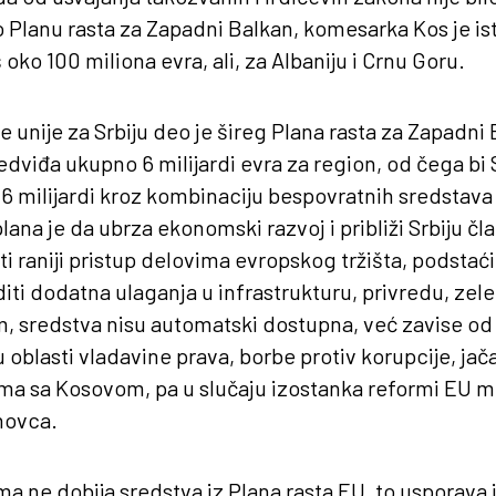
o Planu rasta za Zapadni Balkan, komesarka Kos je ist
š oko 100 miliona evra, ali, za Albaniju i Crnu Goru.
e unije za Srbiju deo je šireg Plana rasta za Zapadni
edviđa ukupno 6 milijardi evra za region, od čega bi 
1,6 milijardi kroz kombinaciju bespovratnih sredstava 
plana je da ubrza ekonomski razvoj i približi Srbiju č
ti raniji pristup delovima evropskog tržišta, podstać
iti dodatna ulaganja u infrastrukturu, privredu, zele
m, sredstva nisu automatski dostupna, već zavise o
oblasti vladavine prava, borbe protiv korupcije, jačan
a sa Kosovom, pa u slučaju izostanka reformi EU mož
 novca.
a ne dobija sredstva iz Plana rasta EU, to usporava i