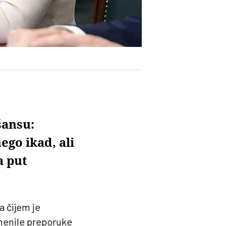
šansu:
ego ikad, ali
a put
a čijem je
menile preporuke