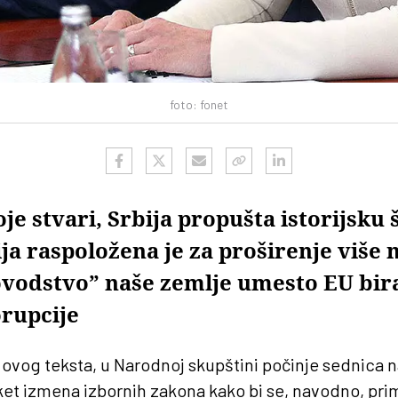
foto: fonet
je stvari, Srbija propušta istorijsku 
a raspoložena je za proširenje više n
odstvo” naše zemlje umesto EU bir
orupcije
 ovog teksta, u Narodnoj skupštini počinje sednica n
t izmena izbornih zakona kako bi se, navodno, pri