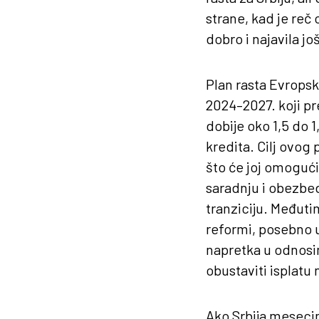
strane, kad je reč 
dobro i najavila jo
Plan rasta Evropsk
2024–2027. koji pr
dobije oko 1,5 do 
kredita. Cilj ovog 
što će joj omogući
saradnju i obezbed
tranziciju. Međuti
reformi, posebno u 
napretka u odnosim
obustaviti isplatu
Ako Srbija mesecim