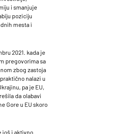
miju i smanjuje
abiju poziciju
adnih mesta i
bru 2021. kada je
nim pregovorima sa
avnom zbog zastoja
 praktično nalazi u
krajinu, pa je EU,
rešila da olabavi
rne Gore u EU skoro
 još i aktivno