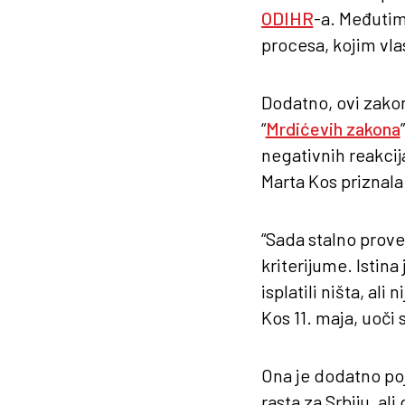
ODIHR
-a. Međutim
procesa, kojim vla
Dodatno, ovi zakon
“
Mrdićevih zakona
negativnih reakcij
Marta Kos priznala 
“Sada stalno prove
kriterijume. Isti
isplatili ništa, al
Kos 11. maja, uoči
Ona je dodatno poj
rasta za Srbiju, al