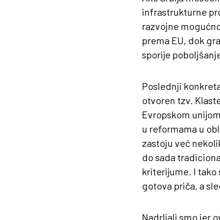
infrastrukturne pr
razvojne mogućnosti
prema EU, dok građ
sporije poboljšanj
Poslednji konkret
otvoren tzv. Klast
Evropskom unijom. 
u reformama u oblas
zastoju već nekolik
do sada tradicional
kriterijume. I tak
gotova priča, a sl
Nadrljali smo jer o