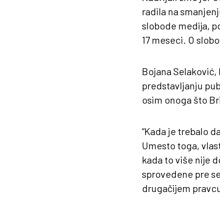
radila na smanjenj
slobode medija, p
17 meseci. O slob
Bojana Selaković, 
predstavljanju publ
osim onoga što Bris
“Kada je trebalo d
Umesto toga, vlast
kada to više nije 
sprovedene pre se
drugačijem pravcu”