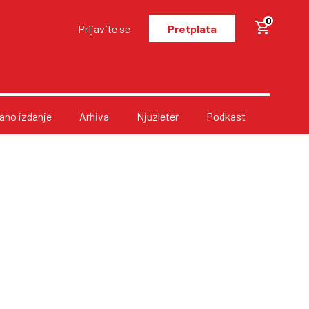
0
Prijavite se
Pretplata
no izdanje
Arhiva
Njuzleter
Podkast