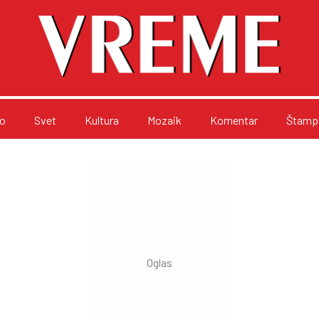
o
Svet
Kultura
Mozaik
Komentar
Štampa