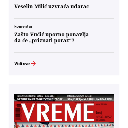
Veselin Milić uzvraća udarac
komentar
Zašto Vučić uporno ponavlja
da će „priznati poraz“?
Vidi sve