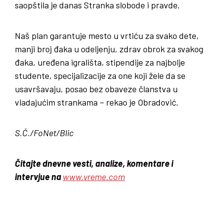
saopštila je danas Stranka slobode i pravde.
Naš plan garantuje mesto u vrtiću za svako dete,
manji broj đaka u odeljenju, zdrav obrok za svakog
đaka, uređena igrališta, stipendije za najbolje
studente, specijalizacije za one koji žele da se
usavršavaju, posao bez obaveze članstva u
vladajućim strankama – rekao je Obradović.
S.Ć./FoNet/Blic
Čitajte dnevne vesti, analize, komentare i
intervjue na
www.vreme.com