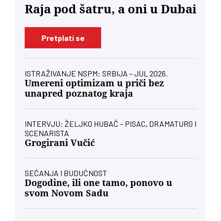
Raja pod šatru, a oni u Dubai
Pretplati se
ISTRAŽIVANJE NSPM: SRBIJA – JUL 2026.
Umereni optimizam u priči bez
unapred poznatog kraja
INTERVJU: ŽELJKO HUBAČ – PISAC, DRAMATURG I
SCENARISTA
Grogirani Vučić
SEĆANJA I BUDUĆNOST
Dogodine, ili one tamo, ponovo u
svom Novom Sadu