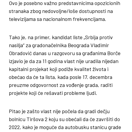
Ovo je posebno važno predstavnicima opozicionih
stranaka zbog nedovoljne/loše dostupnosti na
televizijama sa nacionalnom frekvencijama.
Tako je, na primer, kandidat liste „Srbija protiv
nasilja“ za gradonačelnika Beograda Vladimir
Obradović danas u razgovoru sa građanima Borče
izjavio je da za 11 godina vlast nije uradila nijedan
kapitalni projekat koji podiže kvalitet života i
obećao da će ta lista, kada posle 17. decembra
preuzme odgovornost za vođenje grada, raditi
projekte koji će rešavati probleme ljudi.
Pitao je zašto vlast nije počela da gradi dečju
bolnicu Tiršova 2 koju su obećali da će završiti do
2022, kako je moguće da autobusku stanicu grade