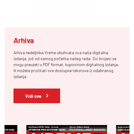
Arhiva
Arhiva nedeljnika Vreme obuhvata sva naša digitalna
izdanja, još od samog početka našeg rada. Svi brojevi se
mogu preuzeti u PDF format, kupovinom digitalnog izdanja,
ili možete pročitati sve dostupne tekstove iz odabranog
izdanja.
Vidi sve