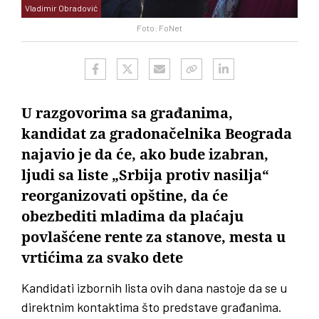
Vladimir Obradović
Foto: FoNet
U razgovorima sa građanima,
kandidat za gradonačelnika Beograda
najavio je da će, ako bude izabran,
ljudi sa liste „Srbija protiv nasilja“
reorganizovati opštine, da će
obezbediti mladima da plaćaju
povlašćene rente za stanove, mesta u
vrtićima za svako dete
Kandidati izbornih lista ovih dana nastoje da se u
direktnim kontaktima što predstave građanima.