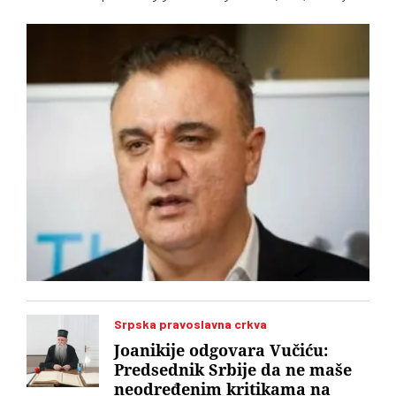
je bio 11 godina. Za vršioca dužnosti direktora imenovan je
geodetski inspektor Dalibor Babić
Srpska pravoslavna crkva
Joanikije odgovara Vučiću:
Predsednik Srbije da ne maše
neodređenim kritikama na