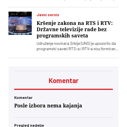
u Kninu izazvalo je političke reakcije u Srbiji.
Vučić je poručio da je reč o proslavi zločina
počinjenih nad srpskim narodom
Javni servis
Kršenje zakona na RTS i RTV:
Državne televizije rade bez
programskih saveta
Udruženje novinara Srbije (UNS) je upozorilo da
programski saveti RTS-a i RTV-a nisu formirani
nakon isteka mandata njihovih članova, zbog
čega se postavlja pitanje poštovanja zakonskih
procedura i funkcionisanja mehanizama
kontrole javnih medijskih servisa
Komentar
Komentar
Posle izbora nema kajanja
Pregled nedelje