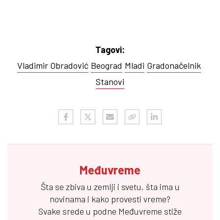
Tagovi:
Vladimir Obradović
Beograd
Mladi
Gradonačelnik
Stanovi
Međuvreme
Šta se zbiva u zemlji i svetu, šta ima u
novinama i kako provesti vreme?
Svake srede u podne
Međuvreme
stiže