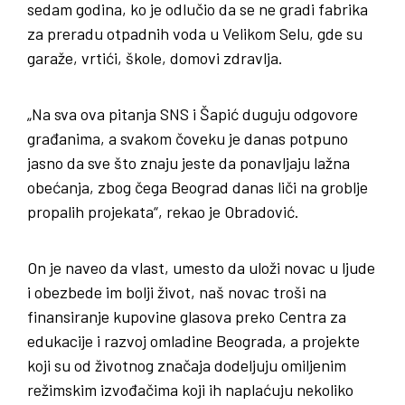
sedam godina, ko je odlučio da se ne gradi fabrika
za preradu otpadnih voda u Velikom Selu, gde su
garaže, vrtići, škole, domovi zdravlja.
„Na sva ova pitanja SNS i Šapić duguju odgovore
građanima, a svakom čoveku je danas potpuno
jasno da sve što znaju jeste da ponavljaju lažna
obećanja, zbog čega Beograd danas liči na groblje
propalih projekata“, rekao je Obradović.
On je naveo da vlast, umesto da uloži novac u ljude
i obezbede im bolji život, naš novac troši na
finansiranje kupovine glasova preko Centra za
edukacije i razvoj omladine Beograda, a projekte
koji su od životnog značaja dodeljuju omiljenim
režimskim izvođačima koji ih naplaćuju nekoliko