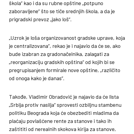
škola“ kao i da su rubne opštine „potpuno
zaboravljene“ što se tiče srednjih škola, a da je
prigradski prevoz „jako loš“.
„Uzrok je loša organizovanost gradske uprave, koja
je centralizovana“, rekao je i najavio da će se, ako
bude izabran za gradonačelnika, zalagati za
„reorganizaciju gradskih opština“ od kojih bi se
pregrupisanjem formirale nove opštine, „različito
od onoga kako je danas“.
Takođe, Vladimir Obradović je najavio da će lista
„Srbija protiv nasilja“ sprovesti ozbiljnu stambenu
politiku Beograda koja će obezbediti mladima da
plaćaju povlašćene rente za stanove i tako ih
zaštititi od nerealnih skokova kirija za stanove,