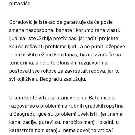
puta više.
Obradović je istakao da garantuje da će posle
smene nesposobne, bahate i korumpirane vlasti,
ljudi sa liste „Srbija protiv nasilja“ raditi projekte
koji će rešavati probleme ljudi, a ne puniti džepove
firmi bliskih režimu kao danas, birati izvođače na
tenderima, a ne u telefonskim razgovorima,
poštovati sve rokove za završetak radova, jer to
svi koji žive u Beogradu zaslužuju.
U tom kontekstu, sa stanovnicima Batajnice je
razgovarao o problemima rubnih gradskih opština
u Beogradu, gde su „problemi uvek isti“, jer „nema
kanalizacije, putevi su, naročito manji, lokalni, u
katastrofalnom stanju, nema dovoljno vrtića i