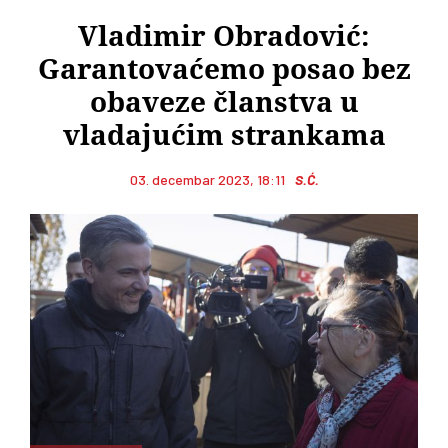
Vladimir Obradović:
Garantovaćemo posao bez
obaveze članstva u
vladajućim strankama
03. decembar 2023, 18:11
S.Ć.