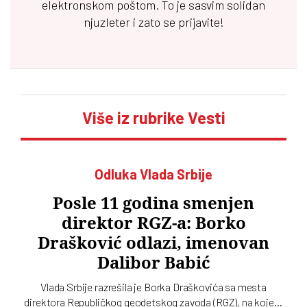
elektronskom poštom. To je sasvim solidan
njuzleter i zato se prijavite!
Više iz rubrike Vesti
Odluka Vlada Srbije
Posle 11 godina smenjen
direktor RGZ-a: Borko
Drašković odlazi, imenovan
Dalibor Babić
Vlada Srbije razrešila je Borka Draškovića sa mesta
direktora Republičkog geodetskog zavoda (RGZ), na kojem