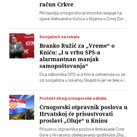
račun Crkve
Mitropolija crnogorsko-primorska reaguje na
izjave Aleksandra Vučića o litijama u Crnoj Gori
2020. koje „vrve od nejasnoća”
Socijalisti na lokalu
Branko Ružić za „Vreme“ o
Kniću: „I u vrhu SPS-a
alarmantnan manjak
samopoštovanja“
Dva odbornika SPS-a iz Knića odmetnula su se
od socijalista u lokalnoj Skupštini jer ne žele više
da imaju posla sa "nasilnim i neobrazovanim"
naprednjacima. Jedan od njih kaže za „Vreme“
da je „SNS u Kniću nasilna skupina
Protest zbog crnogorske odluke
neobrazovanih ljudi" sa kojima ne žele ni sad, niti
Crnogorski otpravnik poslova u
ikada više, da sarađuju. Branko Ružić za
Hrvatskoj će prisustvovati
„Vreme“ kaže da je alarmantno da tendencije
proslavi „Oluje“ u Kninu
odricanja od izvornih principa i mazohizma
postoje ne samo na lokalu, već i u samom vrhu
Prisustvo otpravnika poslova Ambasade Crne
SPS-a
Gore u Hrvatskoj obeležavanju godišnjice „Oluje“