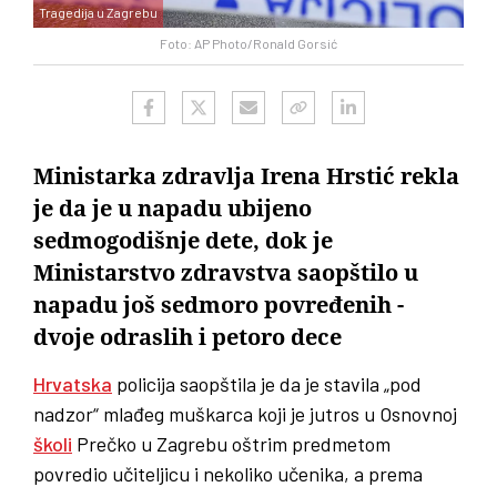
Tragedija u Zagrebu
Foto: AP Photo/Ronald Gorsić
Ministarka zdravlja Irena Hrstić rekla
je da je u napadu ubijeno
sedmogodišnje dete, dok je
Ministarstvo zdravstva saopštilo u
napadu još sedmoro povređenih -
dvoje odraslih i petoro dece
Hrvatska
policija saopštila je da je stavila „pod
nadzor“ mlađeg muškarca koji je jutros u Osnovnoj
školi
Prečko u Zagrebu oštrim predmetom
povredio učiteljicu i nekoliko učenika, a prema