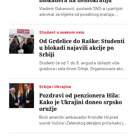
blokadera na demokratiju
Vladimir Đukanović, poslanik SNS-a i partijski
advokat za klijente od posebnog značaja,
stavio je u izgled ono, što je moglo da se
pretpostavi: da će iždžikljati još koja
studentska lista. U toj izjavi nazire se oprobani
Student u svakom selu
recept naprednjaka za sluđivanje birača
Od Grdelice do Raške: Studenti
u blokadi najavili akcije po
Srbiji
Studenti će od 7. do 9. avgusta obilaziti više
gradova i sela širom Srbije. Organizovaće akcije
„od vrata do vrata” i „za štandom”
Srbija i Ukrajina
Pozdravi od penzionera Hila:
Kako je Ukrajini doneo srpsko
oružje
Bivši američki ambasador Kristofer Hil pred
susret Vučića i Zelenskog detaljno priča kako je
organizovao srpske granate za Ukrajinu.
Navodno dve zemlje planiraju i zajedničku