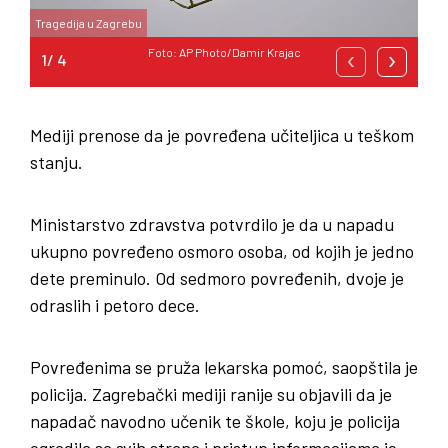
Tragedija u Zagrebu
Trag
‹
›
Foto: AP Photo/Damir Krajac
Mediji prenose da je povređena učiteljica u teškom
stanju.
Ministarstvo zdravstva potvrdilo je da u napadu
ukupno povređeno osmoro osoba, od kojih je jedno
dete preminulo. Od sedmoro povređenih, dvoje je
odraslih i petoro dece.
Povređenima se pruža lekarska pomoć, saopštila je
policija. Zagrebački mediji ranije su objavili da je
napadač navodno učenik te škole, koju je policija
ogradila sa svih strana i pristup informacijama je