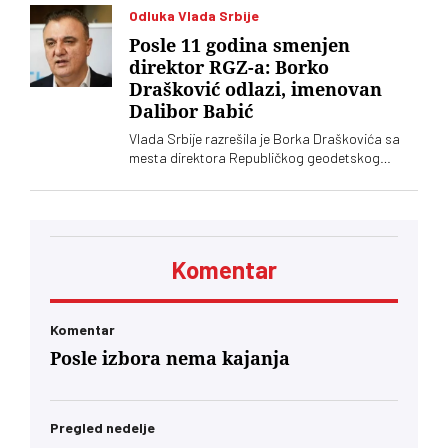
fabriku dronova
Odluka Vlada Srbije
Posle 11 godina smenjen
direktor RGZ-a: Borko
Drašković odlazi, imenovan
Dalibor Babić
Vlada Srbije razrešila je Borka Draškovića sa
mesta direktora Republičkog geodetskog
zavoda (RGZ), na kojem je bio 11 godina. Za
vršioca dužnosti direktora imenovan je
geodetski inspektor Dalibor Babić
Komentar
Komentar
Posle izbora nema kajanja
Pregled nedelje