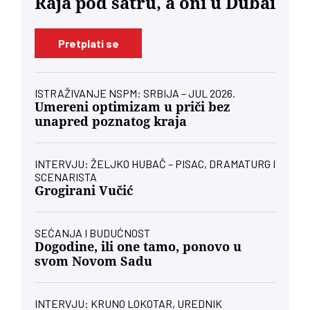
Raja pod šatru, a oni u Dubai
Pretplati se
ISTRAŽIVANJE NSPM: SRBIJA – JUL 2026.
Umereni optimizam u priči bez
unapred poznatog kraja
INTERVJU: ŽELJKO HUBAČ – PISAC, DRAMATURG I
SCENARISTA
Grogirani Vučić
SEĆANJA I BUDUĆNOST
Dogodine, ili one tamo, ponovo u
svom Novom Sadu
INTERVJU: KRUNO LOKOTAR, UREDNIK