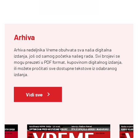
Arhiva
Arhiva nedeljnika Vreme obuhvata sva naša digitalna
izdanja, još od samog početka našeg rada. Svi brojevi se
mogu preuzeti u PDF format, kupovinom digitalnog izdanja,
ili možete pročitati sve dostupne tekstove iz odabranog
izdanja.
Vidi sve