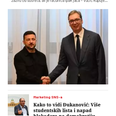
zaziru od susreta, ali je računica ipak jača – Vučić kupuje
naklonost EU, a Zelenskom trebaju municija i dronovi
Marketing SNS-a
Kako to vidi Đukanović: Više
studentskih lista i napad