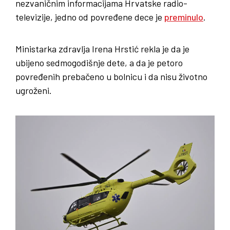
nezvaničnim informacijama Hrvatske radio-
televizije, jedno od povređene dece je
preminulo
.
Ministarka zdravlja Irena Hrstić rekla je da je
ubijeno sedmogodišnje dete, a da je petoro
povređenih prebačeno u bolnicu i da nisu životno
ugroženi.