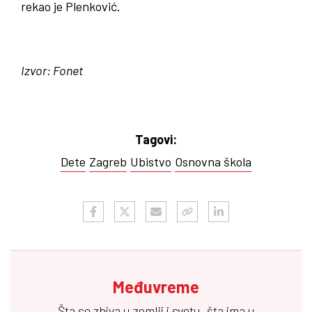
rekao je Plenković.
Izvor: Fonet
Tagovi:
Dete
Zagreb
Ubistvo
Osnovna škola
Međuvreme
Šta se zbiva u zemlji i svetu, šta ima u