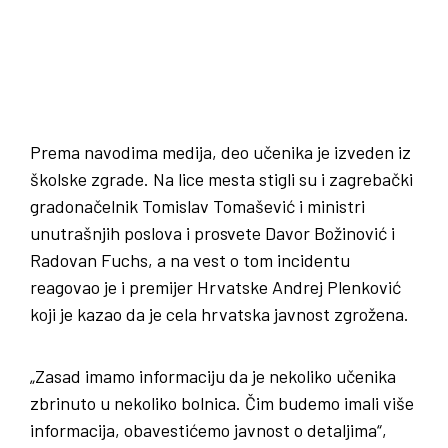
Prema navodima medija, deo učenika je izveden iz
školske zgrade. Na lice mesta stigli su i zagrebački
gradonačelnik Tomislav Tomašević i ministri
unutrašnjih poslova i prosvete Davor Božinović i
Radovan Fuchs, a na vest o tom incidentu
reagovao je i premijer Hrvatske Andrej Plenković
koji je kazao da je cela hrvatska javnost zgrožena.
„Zasad imamo informaciju da je nekoliko učenika
zbrinuto u nekoliko bolnica. Čim budemo imali više
informacija, obavestićemo javnost o detaljima“,