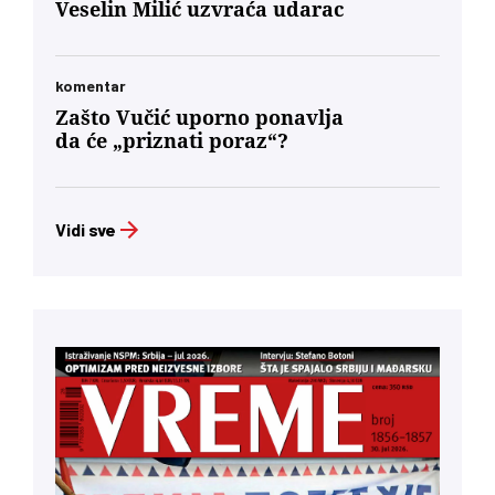
Veselin Milić uzvraća udarac
komentar
Zašto Vučić uporno ponavlja
da će „priznati poraz“?
Vidi sve