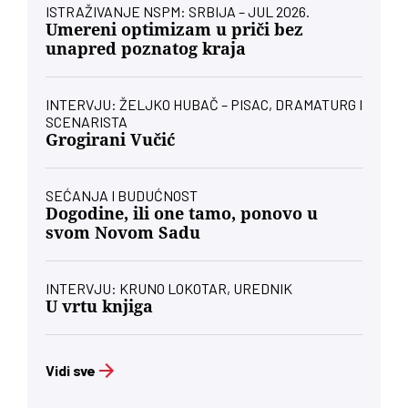
ISTRAŽIVANJE NSPM: SRBIJA – JUL 2026.
Umereni optimizam u priči bez
unapred poznatog kraja
INTERVJU: ŽELJKO HUBAČ – PISAC, DRAMATURG I
SCENARISTA
Grogirani Vučić
SEĆANJA I BUDUĆNOST
Dogodine, ili one tamo, ponovo u
svom Novom Sadu
INTERVJU: KRUNO LOKOTAR, UREDNIK
U vrtu knjiga
Vidi sve