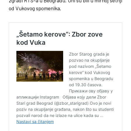
zgradi RTS-a u Beogradu. Oni su bili u mirnoj šetnji
od Vukovog spomenika.