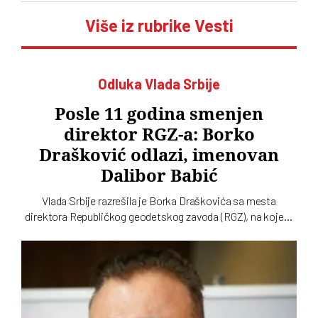
Više iz rubrike Vesti
Odluka Vlada Srbije
Posle 11 godina smenjen
direktor RGZ-a: Borko
Drašković odlazi, imenovan
Dalibor Babić
Vlada Srbije razrešila je Borka Draškovića sa mesta
direktora Republičkog geodetskog zavoda (RGZ), na kojem
je bio 11 godina. Za vršioca dužnosti direktora imenovan je
geodetski inspektor Dalibor Babić