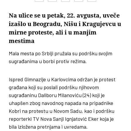
Na ulice se u petak, 22. avgusta, uveče
izašlo u Beogradu, Nišu i Kragujevcu u
mirne proteste, ali i u manjim
mestima
Mala mesta po Srbiji pružala su podršku svojim
sugrađanima u borbi protiv režima.
Ispred Gimnazije u Karlovcima održan je protest
građana koji su poslali podršku njihovom
sugrađaninu Daliboru Milanoviću (24) koji je
uhapšen zbog navodnog napada na pripadnike
Kobri na protestu u Novom Sadu, kao i podršku
reporterki TV Nova Sanji Ignjatović Eker koja je
bila izložena pretnjama i uvredama.