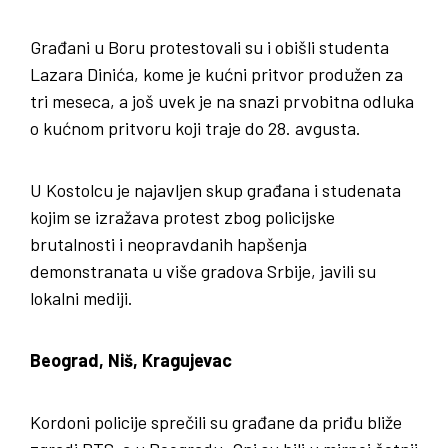
Građani u Boru protestovali su i obišli studenta
Lazara Dinića, kome je kućni pritvor produžen za
tri meseca, a još uvek je na snazi prvobitna odluka
o kućnom pritvoru koji traje do 28. avgusta.
U Kostolcu je najavljen skup građana i studenata
kojim se izražava protest zbog policijske
brutalnosti i neopravdanih hapšenja
demonstranata u više gradova Srbije, javili su
lokalni mediji.
Beograd, Niš, Kragujevac
Kordoni policije sprečili su građane da priđu bliže