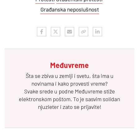
Građanska neposlušnost
Međuvreme
Šta se zbiva u zemlji i svetu, šta ima u
novinama i kako provesti vreme?
Svake srede u podne
Međuvreme
stiže
elektronskom poštom. To je sasvim solidan
njuzleter i zato se prijavite!