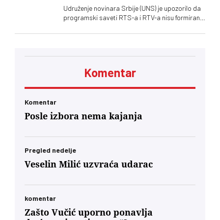
Udruženje novinara Srbije (UNS) je upozorilo da
programski saveti RTS-a i RTV-a nisu formirani
nakon isteka mandata njihovih članova, zbog
čega se postavlja pitanje poštovanja zakonskih
procedura i funkcionisanja mehanizama
kontrole javnih medijskih servisa
Komentar
Komentar
Posle izbora nema kajanja
Pregled nedelje
Veselin Milić uzvraća udarac
komentar
Zašto Vučić uporno ponavlja