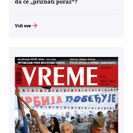
da će „priznati poraz“?
Vidi sve