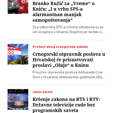
Branko Ružić za „Vreme“ o
Kniću: „I u vrhu SPS-a
alarmantnan manjak
samopoštovanja“
Dva odbornika SPS-a iz Knića odmetnula su se
od socijalista u lokalnoj Skupštini jer ne žele više
da imaju posla sa "nasilnim i neobrazovanim"
naprednjacima. Jedan od njih kaže za „Vreme“
da je „SNS u Kniću nasilna skupina
Protest zbog crnogorske odluke
neobrazovanih ljudi" sa kojima ne žele ni sad, niti
Crnogorski otpravnik poslova u
ikada više, da sarađuju. Branko Ružić za
Hrvatskoj će prisustvovati
„Vreme“ kaže da je alarmantno da tendencije
proslavi „Oluje“ u Kninu
odricanja od izvornih principa i mazohizma
postoje ne samo na lokalu, već i u samom vrhu
Prisustvo otpravnika poslova Ambasade Crne
SPS-a
Gore u Hrvatskoj obeležavanju godišnjice „Oluje“
u Kninu izazvalo je političke reakcije u Srbiji.
Vučić je poručio da je reč o proslavi zločina
počinjenih nad srpskim narodom
Javni servis
Kršenje zakona na RTS i RTV:
Državne televizije rade bez
programskih saveta