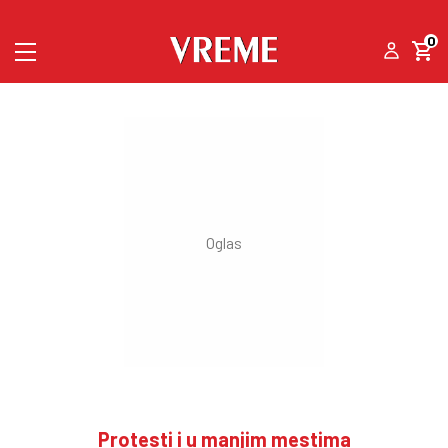
0
Protesti i u manjim mestima