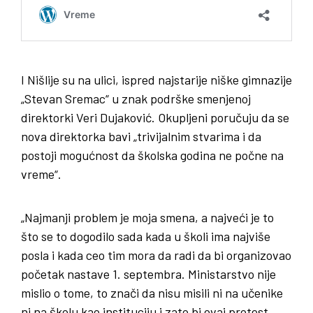
I Nišlije su na ulici, ispred najstarije niške gimnazije
„Stevan Sremac“ u znak podrške smenjenoj
direktorki Veri Dujaković. Okupljeni poručuju da se
nova direktorka bavi „trivijalnim stvarima i da
postoji mogućnost da školska godina ne počne na
vreme“.
„Najmanji problem je moja smena, a najveći je to
što se to dogodilo sada kada u školi ima najviše
posla i kada ceo tim mora da radi da bi organizovao
početak nastave 1. septembra. Ministarstvo nije
mislio o tome, to znači da nisu misili ni na učenike
ni na školu kao instituciju i zato bi ovaj protest