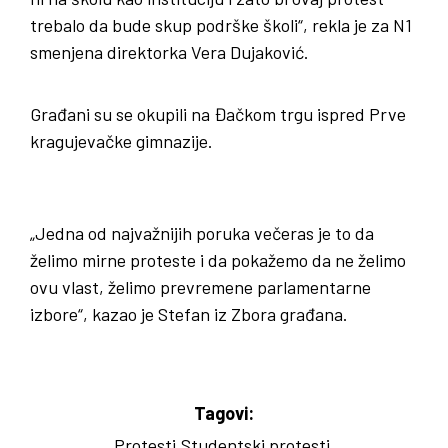
trebalo da bude skup podrške školi“, rekla je za N1
smenjena direktorka Vera Dujaković.
Građani su se okupili na Đačkom trgu ispred Prve
kragujevačke gimnazije.
„Jedna od najvažnijih poruka večeras je to da
želimo mirne proteste i da pokažemo da ne želimo
ovu vlast, želimo prevremene parlamentarne
izbore“, kazao je Stefan iz Zbora građana.
Tagovi:
Protesti
Studentski protesti