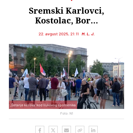
Sremski Karlovci,
Kostolac, Bor…
22. avgust 2025, 21:11
M. L. J.
„Šetanje kerova“ kod Vukovog spomenika
Foto: N1