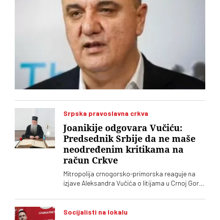
Srpska pravoslavna crkva
Joanikije odgovara Vučiću:
Predsednik Srbije da ne maše
neodređenim kritikama na
račun Crkve
Mitropolija crnogorsko-primorska reaguje na
izjave Aleksandra Vučića o litijama u Crnoj Gori
2020. koje „vrve od nejasnoća”
Socijalisti na lokalu