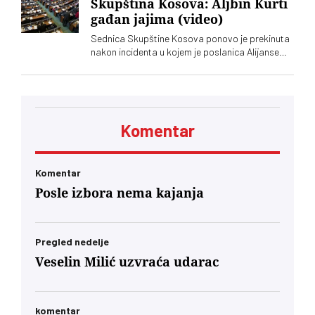
Skupština Kosova: Aljbin Kurti
gađan jajima (video)
Sednica Skupštine Kosova ponovo je prekinuta
nakon incidenta u kojem je poslanica Alijanse
Time Kadrijaj jajima gađala vršioca dužnosti
premijera Aljbina Kurtija
Komentar
Komentar
Posle izbora nema kajanja
Pregled nedelje
Veselin Milić uzvraća udarac
komentar