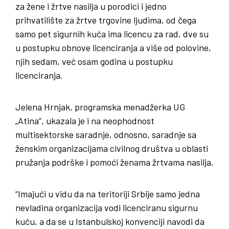
za žene i žrtve nasilja u porodici i jedno
prihvatilište za žrtve trgovine ljudima, od čega
samo pet sigurnih kuća ima licencu za rad, dve su
u postupku obnove licenciranja a više od polovine,
njih sedam, već osam godina u postupku
licenciranja.
Jelena Hrnjak, programska menadžerka UG
„Atina”, ukazala je i na neophodnost
multisektorske saradnje, odnosno, saradnje sa
ženskim organizacijama civilnog društva u oblasti
pružanja podrške i pomoći ženama žrtvama nasilja.
“Imajući u vidu da na teritoriji Srbije samo jedna
nevladina organizacija vodi licenciranu sigurnu
kuću, a da se u Istanbulskoj konvenciji navodi da