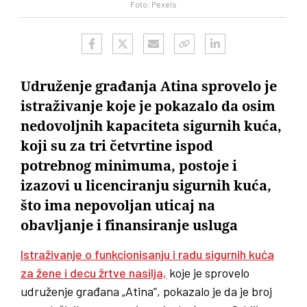
Foto: Pexels
Udruženje građanja Atina sprovelo je
istraživanje koje je pokazalo da osim
nedovoljnih kapaciteta sigurnih kuća,
koji su za tri četvrtine ispod
potrebnog minimuma, postoje i
izazovi u licenciranju sigurnih kuća,
što ima nepovoljan uticaj na
obavljanje i finansiranje usluga
Istraživanje o funkcionisanju i radu sigurnih kuća
za žene i decu žrtve nasilja,
koje je sprovelo
udruženje građana „Atina”, pokazalo je da je broj