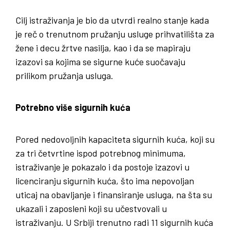
Cilj istraživanja je bio da utvrdi realno stanje kada
je reč o trenutnom pružanju usluge prihvatilišta za
žene i decu žrtve nasilja, kao i da se mapiraju
izazovi sa kojima se sigurne kuće suočavaju
prilikom pružanja usluga.
Potrebno više sigurnih kuća
Pored nedovoljnih kapaciteta sigurnih kuća, koji su
za tri četvrtine ispod potrebnog minimuma,
istraživanje je pokazalo i da postoje izazovi u
licenciranju sigurnih kuća, što ima nepovoljan
uticaj na obavljanje i finansiranje usluga, na šta su
ukazali i zaposleni koji su učestvovali u
istraživanju. U Srbiji trenutno radi 11 sigurnih kuća