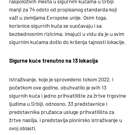
raspoloživih mesta u sigurnim kućama u Srbiji
manji za 74 odsto od propisanog standarda koji
važi u zemljama Evropske unije. Osim toga,
korisnice sigurnih kuća se suočavaju i sa
bezbednosnim rizicima, imajući u vidu da je u svim
sigurnim kućama došlo do kršenja tajnosti lokacije.
Sigurne kuće trenutno na 13 lokacija
Istraživanje, koje je sprovedeno tokom 2022. i
početkom ove godine, obuhvatilo je svih 13
sigurnih kuća i jedno prihvatilište za žrtve trgovine
ljudima u Srbiji, odnosno, 33 predstavnice i
predstavnika pružaoca usluge prihvatilišta za
žrtve nasilja, i predstavlja pionirsko istraživanje u
ovoj oblasti.