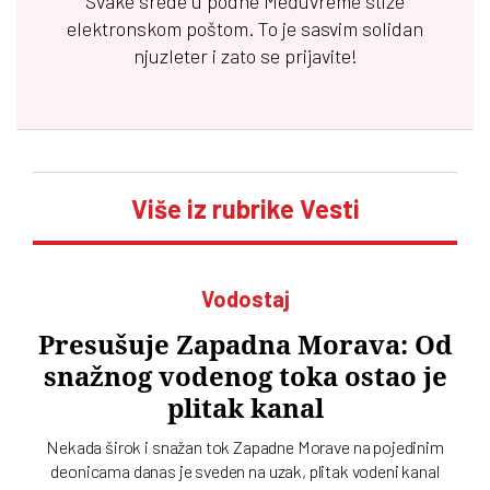
Svake srede u podne
Međuvreme
stiže
elektronskom poštom. To je sasvim solidan
njuzleter i zato se prijavite!
Više iz rubrike Vesti
Vodostaj
Presušuje Zapadna Morava: Od
snažnog vodenog toka ostao je
plitak kanal
Nekada širok i snažan tok Zapadne Morave na pojedinim
deonicama danas je sveden na uzak, plitak vodeni kanal