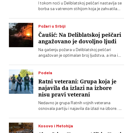
I tokom noći u Deliblatskoj peščari nastavlja se
borba sa vatrenom stihijom koja je zahvatila
oko 1.500 hektara šume i niskog rastinja
Požari u Srbiji
Čaušić: Na Deliblatskoj peščari
angažovano je dovoljno ljudi
Na gašenju požara u Deliblatskoj peščari
angažovan je optimalan broj ljudstva, a ima i
četiri helikoptera, rekao je Luka Čaušić
pomoćnik ministra Ministarstva unutrašnjih
poslova. Požarom je zahvaćeno oko hiljadu i po
Podela
i više hektara šume i niskog rastinja
Ratni veterani: Grupa koja je
najavila da izlazi na izbore
nisu pravi veterani
Nedavno je grupa Ratnih vojnih veterana
osnovala partiju i najavila da izlazi na izbore. Oni
koji sebe nazivaju „pravim veteranima“ ograđuju
se od njih
Kosovo i Metohija