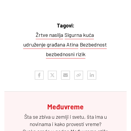
Tagovi:
Žrtve nasilja
Sigurna kuća
udruženje građana Atina
Bezbednost
bezbednosni rizik
Međuvreme
Šta se zbiva u zemlji i svetu, šta ima u
novinama i kako provesti vreme?