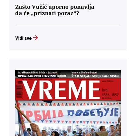
Zašto Vučić uporno ponavlja
da će „priznati poraz“?
Vidi sve