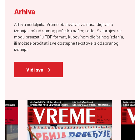
Arhiva
Arhiva nedeljnika Vreme obuhvata sva naša digitalna
izdanja, još od samog početka našeg rada. Svi brojevi se
mogu preuzeti u PDF format, kupovinom digitalnog izdanja,
ili možete pročitati sve dostupne tekstove iz odabranog
izdanja.
Vidi sve