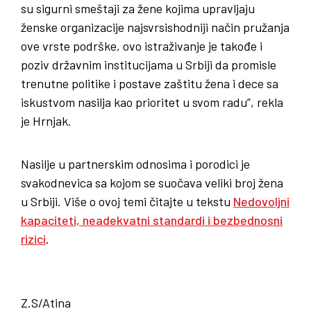
su sigurni smeštaji za žene kojima upravljaju
ženske organizacije najsvrsishodniji način pružanja
ove vrste podrške, ovo istraživanje je takođe i
poziv državnim institucijama u Srbiji da promisle
trenutne politike i postave zaštitu žena i dece sa
iskustvom nasilja kao prioritet u svom radu”, rekla
je Hrnjak.
Nasilje u partnerskim odnosima i porodici je
svakodnevica sa kojom se suočava veliki broj žena
u Srbiji. Više o ovoj temi čitajte u tekstu
Nedovoljni
kapaciteti, neadekvatni standardi i bezbednosni
rizici
.
Z.S/Atina