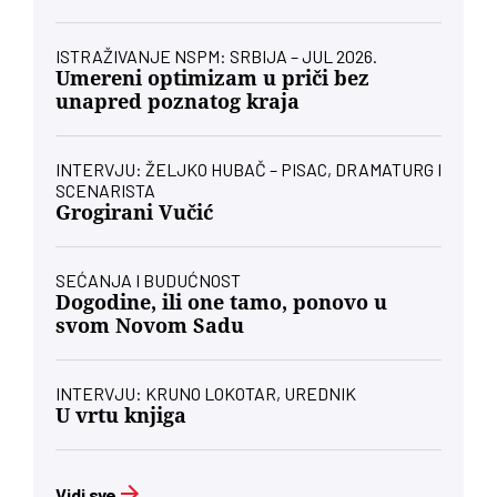
ISTRAŽIVANJE NSPM: SRBIJA – JUL 2026.
Umereni optimizam u priči bez
unapred poznatog kraja
INTERVJU: ŽELJKO HUBAČ – PISAC, DRAMATURG I
SCENARISTA
Grogirani Vučić
SEĆANJA I BUDUĆNOST
Dogodine, ili one tamo, ponovo u
svom Novom Sadu
INTERVJU: KRUNO LOKOTAR, UREDNIK
U vrtu knjiga
Vidi sve