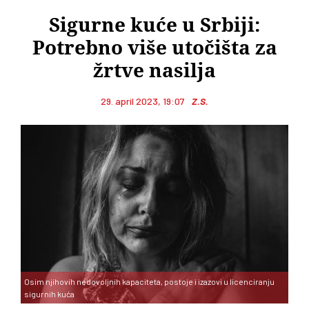
Sigurne kuće u Srbiji:
Potrebno više utočišta za
žrtve nasilja
29. april 2023, 19:07
Z.S.
Osim njihovih nedovoljnih kapaciteta, postoje i izazovi u licenciranju
sigurnih kuća