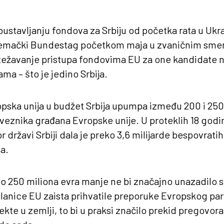
bustavljanju fondova za Srbiju od početka rata u Ukra
 nemački Bundestag početkom maja u zvaničnim sme
otežavanje pristupa fondovima EU za one kandidate 
ma – što je jedino Srbija.
pska unija u budžet Srbija upumpa između 200 i 250
eznika građana Evropske unije. U proteklih 18 godin
 državi Srbiji dala je preko 3,6 milijarde bespovrati
a.
to 250 miliona evra manje ne bi značajno unazadilo 
članice EU zaista prihvatile preporuke Evropskog pa
kte u zemlji, to bi u praksi značilo prekid pregovora