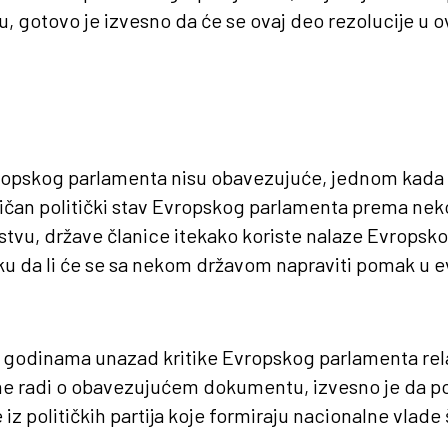
-u, gotovo je izvesno da će se ovaj deo rezolucije u
vropskog parlamenta nisu obavezujuće, jednom kada 
ničan politički stav Evropskog parlamenta prema ne
tvu, države članice itekako koriste nalaze Evropsk
u da li će se sa nekom državom napraviti pomak u 
ji godinama unazad kritike Evropskog parlamenta rel
ne radi o obavezujućem dokumentu, izvesno je da p
iz političkih partija koje formiraju nacionalne vlad