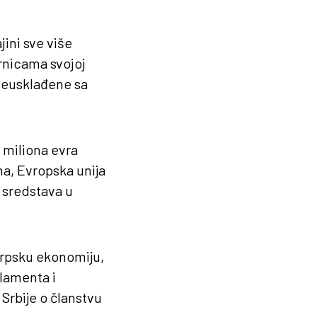
jini sve više
rnicama svojoj
neusklađene sa
 miliona evra
a, Evropska unija
h sredstava u
srpsku ekonomiju,
rlamenta i
 Srbije o članstvu