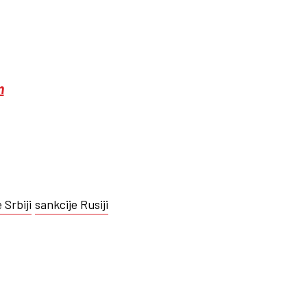
m
 Srbiji
sankcije Rusiji