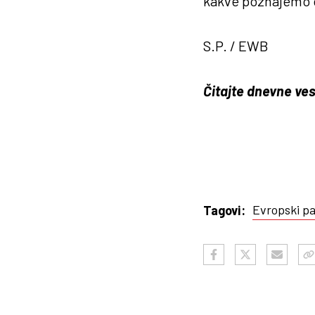
kakve poznajemo 
S.P. / EWB
Čitajte dnevne ves
Evropski p
Tagovi: