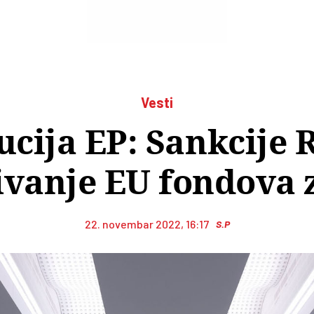
Vesti
cija EP: Sankcije R
ivanje EU fondova 
22. novembar 2022, 16:17
S.P