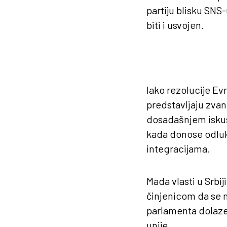
partiju blisku SNS
biti i usvojen.
Iako rezolucije E
predstavljaju zva
dosadašnjem iskus
kada donose odluk
integracijama.
Mada vlasti u Srbi
činjenicom da se 
parlamenta dolaze 
unije.