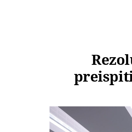
Rezolu
preispit