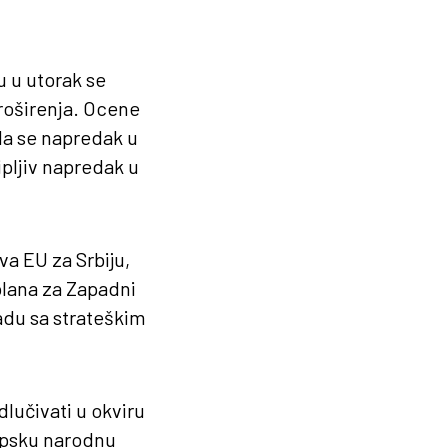
 u utorak se
proširenja. Ocene
da se napredak u
ipljiv napredak u
va EU za Srbiju,
plana za Zapadni
ladu sa strateškim
dlučivati u okviru
ropsku narodnu