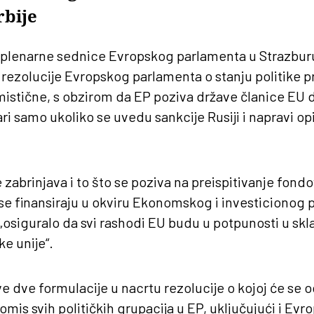
rbije
lenarne sednice Evropskog parlamenta u Strazburu
 rezolucije Evropskog parlamenta o stanju politike 
imistične, s obzirom da EP poziva države članice EU 
i samo ukoliko se uvedu sankcije Rusiji i napravi op
 zabrinjava i to što se poziva na preispitivanje fondo
se finansiraju u okviru Ekonomskog i investicionog 
 „osiguralo da svi rashodi EU budu u potpunosti u sk
e unije“.
e dve formulacije u nacrtu rezolucije o kojoj će se o
mis svih političkih grupacija u EP, uključujući i Ev