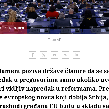
ce EP u Strazburu
Foto: AP
lament poziva države članice da se s
edak u pregovorima samo ukoliko uv
ari vidljiv napredak u reformama. Pre
e evropskog novca koji dobija Srbija,
 rashodi građana EU budu u skladu sa