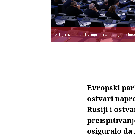
Srbija na preispitivanju: sa današnje sedni
Evropski par
ostvari napr
Rusiji i ostv
preispitivanj
osiguralo da