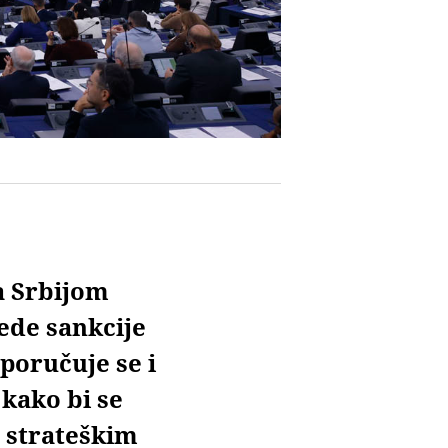
a Srbijom
ede sankcije
poručuje se i
 kako bi se
 strateškim