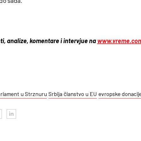
do sada.
ti, analize, komentare i intervjue na
www.vreme.co
arlament u Strznuru
Srbija članstvo u EU
evropske donacije