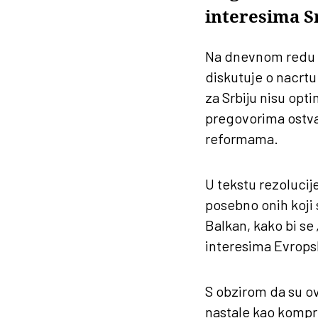
interesima S
Na dnevnom redu p
diskutuje o nacrtu
za Srbiju nisu opt
pregovorima ostvar
reformama.
U tekstu rezolucije
posebno onih koji 
Balkan, kako bi se
interesima Evropsk
S obzirom da su ov
nastale kao kompro