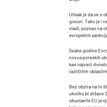
Utisak je da se o o
govori. Tako je i
vladi, pozvao na 
evropskim sankcija
Svake godine Evro
novca poreskih obv
kao najveći donator
različitim oblastim
Bez obzira na to š
ukoliko bi države 
obustavile EU proje