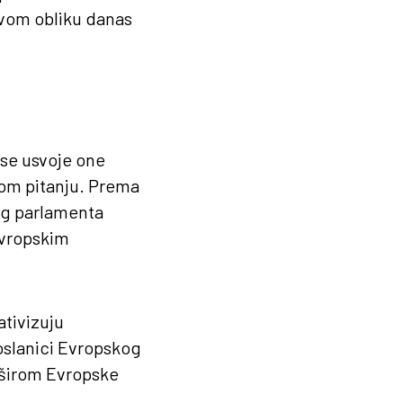
 ovom obliku danas
se usvoje one
kom pitanju. Prema
og parlamenta
evropskim
ativizuju
oslanici Evropskog
e širom Evropske