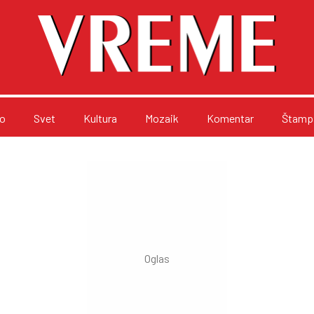
o
Svet
Kultura
Mozaik
Komentar
Štampa