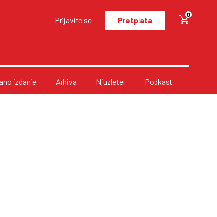
0
Prijavite se
Pretplata
no izdanje
Arhiva
Njuzleter
Podkast