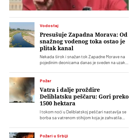
Vodostaj
Presušuje Zapadna Morava: Od
snažnog vodenog toka ostao je
plitak kanal
Nekada širok i snažan tok Zapadne Morave na
pojedinim deonicama danas je sveden na uzak,
plitak vodeni kanal
Požar
Vatra i dalje proždire
Deliblatsku peščaru: Gori preko
1500 hektara
I tokom noći u Deliblatskoj peščari nastavlja se
borba sa vatrenom stihijom koja je zahvatila
oko 1.500 hektara šume i niskog rastinja
Požari u Srbiji