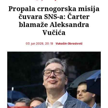
Propala crnogorska misija
čuvara SNS-a: Čarter
blamaže Aleksandra
Vučića
03. jun 2026, 20:19
Vukašin Obradović