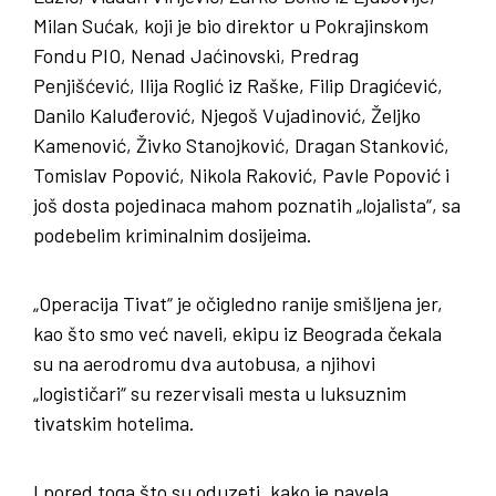
Milan Sućak, koji je bio direktor u Pokrajinskom
Fondu PIO, Nenad Jaćinovski, Predrag
Penjišćević, Ilija Roglić iz Raške, Filip Dragićević,
Danilo Kaluđerović, Njegoš Vujadinović, Željko
Kamenović, Živko Stanojković, Dragan Stanković,
Tomislav Popović, Nikola Raković, Pavle Popović i
još dosta pojedinaca mahom poznatih „lojalista“, sa
podebelim kriminalnim dosijeima.
„Operacija Tivat“ je očigledno ranije smišljena jer,
kao što smo već naveli, ekipu iz Beograda čekala
su na aerodromu dva autobusa, a njihovi
„logističari“ su rezervisali mesta u luksuznim
tivatskim hotelima.
I pored toga što su oduzeti, kako je navela