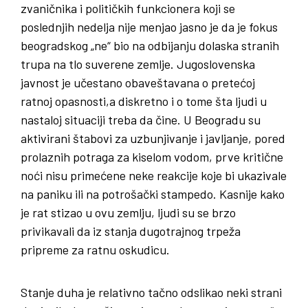
zvaničnika i političkih funkcionera koji se
poslednjih nedelja nije menjao jasno je da je fokus
beogradskog „ne“ bio na odbijanju dolaska stranih
trupa na tlo suverene zemlje. Jugoslovenska
javnost je učestano obaveštavana o pretećoj
ratnoj opasnosti,a diskretno i o tome šta ljudi u
nastaloj situaciji treba da čine. U Beogradu su
aktivirani štabovi za uzbunjivanje i javljanje, pored
prolaznih potraga za kiselom vodom, prve kritične
noći nisu primećene neke reakcije koje bi ukazivale
na paniku ili na potrošački stampedo. Kasnije kako
je rat stizao u ovu zemlju, ljudi su se brzo
privikavali da iz stanja dugotrajnog trpeža
pripreme za ratnu oskudicu.
Stanje duha je relativno tačno odslikao neki strani