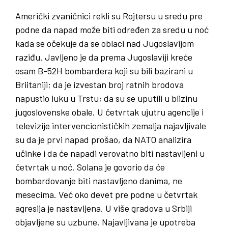
Američki zvaničnici rekli su Rojtersu u sredu pre
podne da napad može biti određen za sredu u noć
kada se očekuje da se oblaci nad Jugoslavijom
raziđu. Javljeno je da prema Jugoslaviji kreće
osam B-52H bombardera koji su bili bazirani u
Briitaniji; da je izvestan broj ratnih brodova
napustio luku u Trstu; da su se uputili u blizinu
jugoslovenske obale. U četvrtak ujutru agencije i
televizije intervencionističkih zemalja najavljivale
su da je prvi napad prošao, da NATO analizira
učinke i da će napadi verovatno biti nastavljeni u
četvrtak u noć. Solana je govorio da će
bombardovanje biti nastavljeno danima, ne
mesecima. Već oko devet pre podne u četvrtak
agresija je nastavljena. U više gradova u Srbiji
objavljene su uzbune. Najavljivana je upotreba