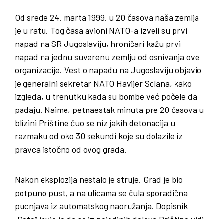
Od srede 24. marta 1999. u 20 časova naša zemlja
je u ratu. Tog časa avioni NATO-a izveli su prvi
napad na SR Jugoslaviju, hroničari kažu prvi
napad na jednu suverenu zemlju od osnivanja ove
organizacije. Vest o napadu na Jugoslaviju objavio
je generalni sekretar NATO Havijer Solana, kako
izgleda, u trenutku kada su bombe već počele da
padaju. Naime, petnaestak minuta pre 20 časova u
blizini Prištine čuo se niz jakih detonacija u
razmaku od oko 30 sekundi koje su dolazile iz
pravca istočno od ovog grada.
Nakon eksplozija nestalo je struje. Grad je bio
potpuno pust, a na ulicama se čula sporadična
pucnjava iz automatskog naoružanja. Dopisnik