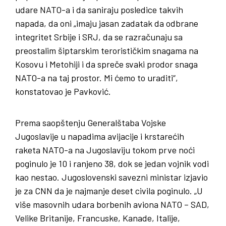
udare NATO-a i da saniraju posledice takvih
napada, da oni „imaju jasan zadatak da odbrane
integritet Srbije i SRJ, da se razračunaju sa
preostalim šiptarskim terorističkim snagama na
Kosovu i Metohiji i da spreče svaki prodor snaga
NATO-a na taj prostor. Mi ćemo to uraditi“,
konstatovao je Pavković.
Prema saopštenju Generalštaba Vojske
Jugoslavije u napadima avijacije i krstarećih
raketa NATO-a na Jugoslaviju tokom prve noći
poginulo je 10 i ranjeno 38, dok se jedan vojnik vodi
kao nestao. Jugoslovenski savezni ministar izjavio
je za CNN da je najmanje deset civila poginulo. „U
više masovnih udara borbenih aviona NATO – SAD,
Velike Britanije, Francuske, Kanade, Italije,