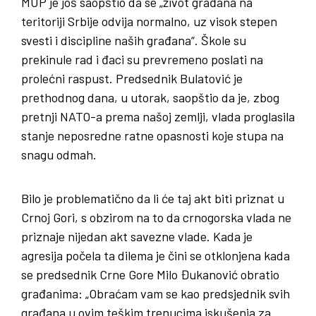
MUP je još saopštio da se „život građana na
teritoriji Srbije odvija normalno, uz visok stepen
svesti i discipline naših građana“. Škole su
prekinule rad i đaci su prevremeno poslati na
prolećni raspust. Predsednik Bulatović je
prethodnog dana, u utorak, saopštio da je, zbog
pretnji NATO-a prema našoj zemlji, vlada proglasila
stanje neposredne ratne opasnosti koje stupa na
snagu odmah.
Bilo je problematično da li će taj akt biti priznat u
Crnoj Gori, s obzirom na to da crnogorska vlada ne
priznaje nijedan akt savezne vlade. Kada je
agresija počela ta dilema je čini se otklonjena kada
se predsednik Crne Gore Milo Đukanović obratio
građanima: „Obraćam vam se kao predsjednik svih
građana u ovim teškim trenucima iskušenja za