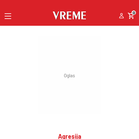
0
Agresija