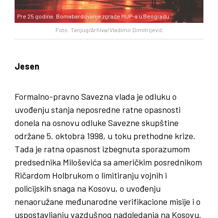
Pre 25 godina: Bomabardovanje zgrade MUP-a u Beogradu
Foto: Tanjug/Arhiva/Vladimir Dimitrijević
Jesen
Formalno-pravno Savezna vlada je odluku o
uvođenju stanja neposredne ratne opasnosti
donela na osnovu odluke Savezne skupštine
održane 5. oktobra 1998, u toku prethodne krize.
Tada je ratna opasnost izbegnuta sporazumom
predsednika Miloševića sa američkim posrednikom
Ričardom Holbrukom o limitiranju vojnih i
policijskih snaga na Kosovu, o uvođenju
nenaoružane međunarodne verifikacione misije i o
uspostavljanju vazdušnog nadgledanja na Kosovu.