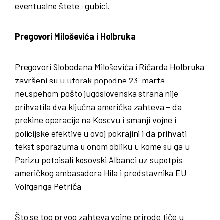
eventualne štete i gubici.
Pregovori Miloševića i Holbruka
Pregovori Slobodana Miloševića i Ričarda Holbruka
završeni su u utorak popodne 23. marta
neuspehom pošto jugoslovenska strana nije
prihvatila dva ključna američka zahteva – da
prekine operacije na Kosovu i smanji vojne i
policijske efektive u ovoj pokrajini i da prihvati
tekst sporazuma u onom obliku u kome su ga u
Parizu potpisali kosovski Albanci uz supotpis
američkog ambasadora Hila i predstavnika EU
Volfganga Petriča.
Što se tog prvog zahteva vojne prirode tiče u