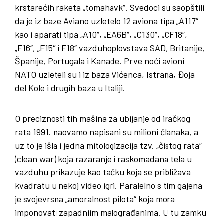
krstarećih raketa „tomahavk“. Svedoci su saopštili
da je iz baze Aviano uzletelo 12 aviona tipa „A117“
kao i aparati tipa „A10“, „EA6B“, „C130“, „CF18“,
„F16“, „F15″ i F18“ vazduhoplovstava SAD, Britanije,
Španije, Portugala i Kanade. Prve noći avioni
NATO uzleteli su i iz baza Vićenca, Istrana, Đoja
del Kole i drugih baza u Italiji.
O preciznosti tih mašina za ubijanje od iračkog
rata 1991. naovamo napisani su milioni članaka, a
uz to je išla i jedna mitologizacija tzv. „čistog rata“
(clean war) koja razaranje i raskomadana tela u
vazduhu prikazuje kao tačku koja se približava
kvadratu u nekoj video igri. Paralelno s tim gajena
je svojevrsna „amoralnost pilota“ koja mora
imponovati zapadniim malograđanima. U tu zamku