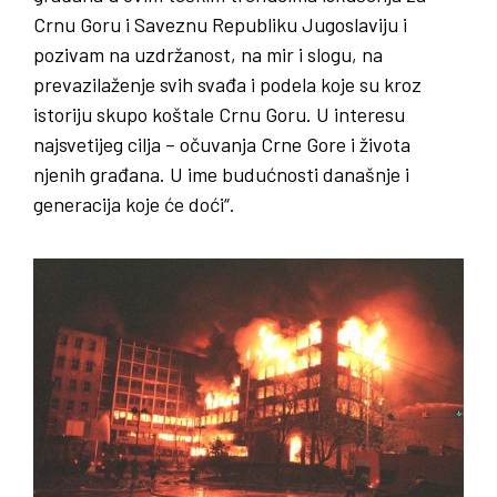
Crnu Goru i Saveznu Republiku Jugoslaviju i
pozivam na uzdržanost, na mir i slogu, na
prevazilaženje svih svađa i podela koje su kroz
istoriju skupo koštale Crnu Goru. U interesu
najsvetijeg cilja – očuvanja Crne Gore i života
njenih građana. U ime budućnosti današnje i
generacija koje će doći“.