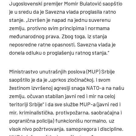
Jugoslovenski premijer Momir Bulatović saopštio
je u sredu da je Savezna vlada proglasila ratno
stanje. „Izvršen je napad na jednu suverenu
zemlju, protivno svim principima i normama
međunarodnog prava. Zbog toga, iz stanja
neposredne ratne opasnosti, Savezna vlada je
donela odluku o proglašenju ratnog stanja.“
Ministrastvo unutrašnjih poslova (MUP) Srbije
saopštilo je da je „uprkos zločinačkoj, i svom
žestinom izvršenoj agresiji snaga NATO-a na našu
zemlju, očuvan stabilan javni red i mir na celoj
teritoriji Srbije“ i da sve službe MUP-a (javni red i
mir, kriminalistička, protivpožarna, saobraćajna i
pogranična policija) funkcionišu normalno, uz
visok nivo požrtvovanja, samopregora i discipline.