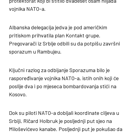
protektorat koji bi štitilo dvadeset osam hiljada
vojnika NATO-a.
Albanska delegacija jedva je pod američkim
pritiskom prihvatila plan Kontakt grupe.
Pregovarači iz Srbije odbili su da potpišu završni
sporazum u Rambujeu.
Ključni razlog za odbijanje Sporazuma bilo je
raspoređivanje vojnika NATO-a, istih onih koji će
poslije dva i po mjeseca bombardovanja stići na
Kosovo.
Dok su piloti NATO-a dobijali koordinate ciljeva u
Srbiji, Ričard Holbruk je posljednji put sjeo na
Miloševićevo kanabe. Posljednji put je pokušao da