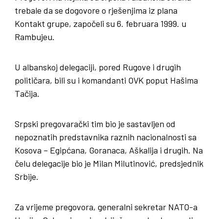
trebale da se dogovore o rješenjima iz plana
Kontakt grupe, započeli su 6. februara 1999. u
Rambujeu.
U albanskoj delegaciji, pored Rugove i drugih
političara, bili su i komandanti OVK poput Hašima
Tačija.
Srpski pregovarački tim bio je sastavljen od
nepoznatih predstavnika raznih nacionalnosti sa
Kosova – Egipćana, Goranaca, Aškalija i drugih. Na
čelu delegacije bio je Milan Milutinović, predsjednik
Srbije.
Za vrijeme pregovora, generalni sekretar NATO-a