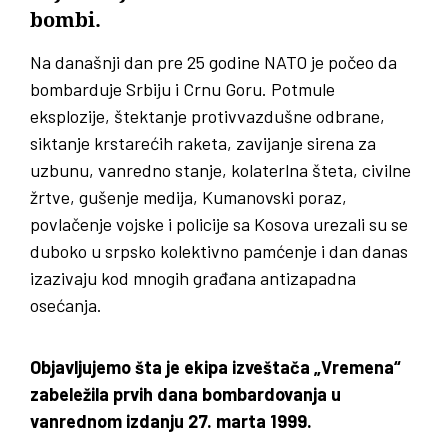
bombi.
Na današnji dan pre 25 godine NATO je počeo da
bombarduje Srbiju i Crnu Goru. Potmule
eksplozije, štektanje protivvazdušne odbrane,
siktanje krstarećih raketa, zavijanje sirena za
uzbunu, vanredno stanje, kolaterlna šteta, civilne
žrtve, gušenje medija, Kumanovski poraz,
povlačenje vojske i policije sa Kosova urezali su se
duboko u srpsko kolektivno pamćenje i dan danas
izazivaju kod mnogih građana antizapadna
osećanja.
Objavljujemo šta je ekipa izveštača „Vremena“
zabeležila prvih dana bombardovanja u
vanrednom izdanju 27. marta 1999.