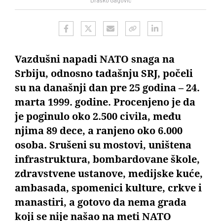
Draško Gagović
Vazdušni napadi NATO snaga na
Srbiju, odnosno tadašnju SRJ, počeli
su na današnji dan pre 25 godina – 24.
marta 1999. godine. Procenjeno je da
je poginulo oko 2.500 civila, među
njima 89 dece, a ranjeno oko 6.000
osoba. Srušeni su mostovi, uništena
infrastruktura, bombardovane škole,
zdravstvene ustanove, medijske kuće,
ambasada, spomenici kulture, crkve i
manastiri, a gotovo da nema grada
koji se nije našao na meti NATO