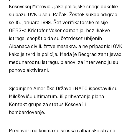
Kosovskoj Mitrovici, jake policijske snage opkolile
su bazu OVK u selu Račak. Žestok sukob odigrao
se 15. januara 1999. Šef verifikatorske misije
OEBS-a Kristofer Voker odmah je, bez ikakve
istrage, saopštio da su četrdeset ubijenih
Albanaca civili, žrtve masakra, a ne pripadnici OVK
kako je tvrdila policija. Mada je Beograd zahtijevao
međunarodnu istragu, planovi za intervenciju su
ponovo aktivirani.
Sjedinjene Američke Države i NATO ispostavili su
Miloševiću ultimatum: ili prihvatanje plana
Kontakt grupe za status Kosova ili
bombardovanje.
Pregovori na kojima su srpska i albanska strana