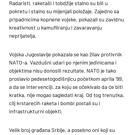
Radaristi, raketaši i tobdžije stalno su bili u
pokretu i stalno su mijenjali položaje. Zajedno sa
pripadnicima kopnene vojske, pokazali su zavidnu
kreativnost u kamufliranju i zavaravanju
neprijatelja.
Vojska Jugoslavije pokazala se kao žilav protivnik
NATO-a. Vazdušni udari po njenim jedinicama i
objektima nisu donosili rezultate. NATO je tako
proslavio pedesetogodišnjicu početkom aprila ‘99,
a da se intervenciji, za koju se očekivalo da će biti
kratka, nije mogao sagledati kraj. Od tog trenutka,
cilj krstarećih raketa i bombi postali su i
infrastrukturni objekti.
Velik broj građana Srbije, a posebno oni koji su