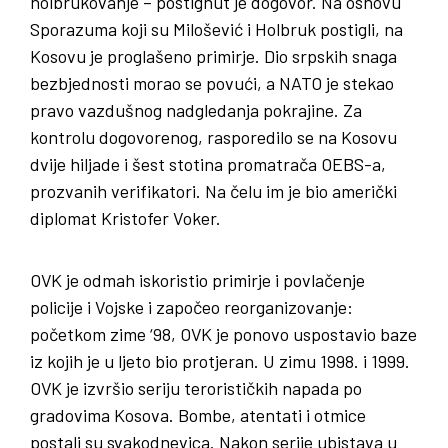
holbrukovanje – postignut je dogovor. Na osnovu
Sporazuma koji su Milošević i Holbruk postigli, na
Kosovu je proglašeno primirje. Dio srpskih snaga
bezbjednosti morao se povući, a NATO je stekao
pravo vazdušnog nadgledanja pokrajine. Za
kontrolu dogovorenog, rasporedilo se na Kosovu
dvije hiljade i šest stotina promatrača OEBS-a,
prozvanih verifikatori. Na čelu im je bio američki
diplomat Kristofer Voker.
OVK je odmah iskoristio primirje i povlačenje
policije i Vojske i započeo reorganizovanje:
početkom zime ‘98, OVK je ponovo uspostavio baze
iz kojih je u ljeto bio protjeran. U zimu 1998. i 1999.
OVK je izvršio seriju terorističkih napada po
gradovima Kosova. Bombe, atentati i otmice
postali su svakodnevica. Nakon serije ubistava u