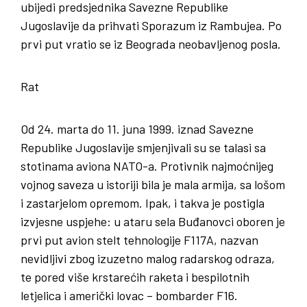
ubijedi predsjednika Savezne Republike
Jugoslavije da prihvati Sporazum iz Rambujea. Po
prvi put vratio se iz Beograda neobavljenog posla.
Rat
Od 24. marta do 11. juna 1999. iznad Savezne
Republike Jugoslavije smjenjivali su se talasi sa
stotinama aviona NATO-a. Protivnik najmoćnijeg
vojnog saveza u istoriji bila je mala armija, sa lošom
i zastarjelom opremom. Ipak, i takva je postigla
izvjesne uspjehe: u ataru sela Buđanovci oboren je
prvi put avion stelt tehnologije F117A, nazvan
nevidljivi zbog izuzetno malog radarskog odraza,
te pored više krstarećih raketa i bespilotnih
letjelica i američki lovac – bombarder F16.