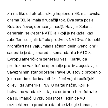
Za razliku od oktobarskog hepienda ’98. martovska
drama ’99. je imala drugačiji tok. Dva sata posle
Bulatovićevog obraćanja naciji, Havijer Solana,
generalni sekretar NATO-a, (koji je nekada, kao
„ubeđeni socijalista“ bio protivnik NATO-a, što neki
hroničari nazivaju „mladalačkom delinkvencijom“)
saopštio je da je naredio komandantu NATO za
Evropu američkom generalu Vesli Klarku da
preduzme vazdušne operacije protiv Jugoslavije.
Savezni ministar odbrane Pavle Bulatović procenio
je da će tim udarima biti izloženi vojni i policijski
ciljevi, da Amerika i NATO na taj način, koji je
bukvalno vandalski, staju u odbranu terorista, te
da su, imajući u vidu opasnost, jedinice VJ
razmeštene u prostoru da bi se izbegle i smanjile