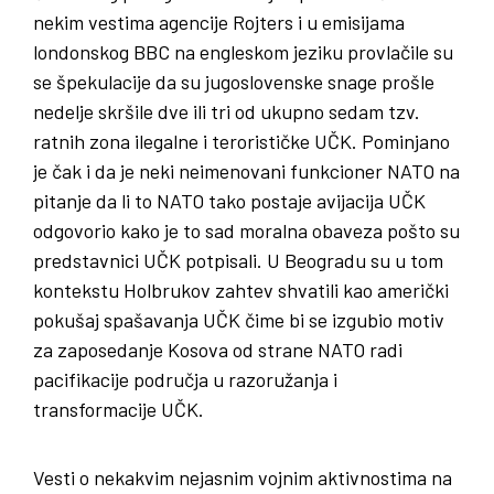
nekim vestima agencije Rojters i u emisijama
londonskog BBC na engleskom jeziku provlačile su
se špekulacije da su jugoslovenske snage prošle
nedelje skršile dve ili tri od ukupno sedam tzv.
ratnih zona ilegalne i terorističke UČK. Pominjano
je čak i da je neki neimenovani funkcioner NATO na
pitanje da li to NATO tako postaje avijacija UČK
odgovorio kako je to sad moralna obaveza pošto su
predstavnici UČK potpisali. U Beogradu su u tom
kontekstu Holbrukov zahtev shvatili kao američki
pokušaj spašavanja UČK čime bi se izgubio motiv
za zaposedanje Kosova od strane NATO radi
pacifikacije područja u razoružanja i
transformacije UČK.
Vesti o nekakvim nejasnim vojnim aktivnostima na