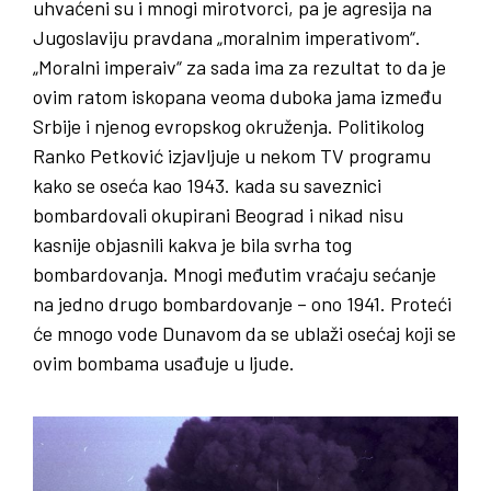
uhvaćeni su i mnogi mirotvorci, pa je agresija na
Jugoslaviju pravdana „moralnim imperativom“.
„Moralni imperaiv“ za sada ima za rezultat to da je
ovim ratom iskopana veoma duboka jama između
Srbije i njenog evropskog okruženja. Politikolog
Ranko Petković izjavljuje u nekom TV programu
kako se oseća kao 1943. kada su saveznici
bombardovali okupirani Beograd i nikad nisu
kasnije objasnili kakva je bila svrha tog
bombardovanja. Mnogi međutim vraćaju sećanje
na jedno drugo bombardovanje – ono 1941. Proteći
će mnogo vode Dunavom da se ublaži osećaj koji se
ovim bombama usađuje u ljude.