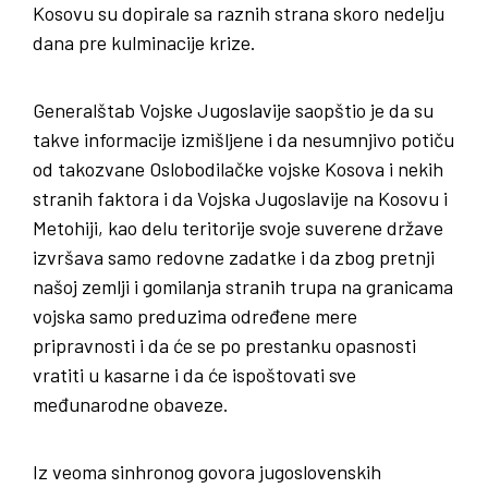
Kosovu su dopirale sa raznih strana skoro nedelju
dana pre kulminacije krize.
Generalštab Vojske Jugoslavije saopštio je da su
takve informacije izmišljene i da nesumnjivo potiču
od takozvane Oslobodilačke vojske Kosova i nekih
stranih faktora i da Vojska Jugoslavije na Kosovu i
Metohiji, kao delu teritorije svoje suverene države
izvršava samo redovne zadatke i da zbog pretnji
našoj zemlji i gomilanja stranih trupa na granicama
vojska samo preduzima određene mere
pripravnosti i da će se po prestanku opasnosti
vratiti u kasarne i da će ispoštovati sve
međunarodne obaveze.
Iz veoma sinhronog govora jugoslovenskih