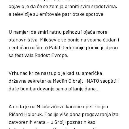
objavio je da će se zemlja braniti svim sredstvima,
a televizije su emitovale patriotske spotove.
U namjeri da smiri ratnu psihozu i ojača moral
stanovništva, Milošević se ponio na veoma čudan i
neobičan način: u Palati federacije primio je djecu
sa festivala Radost Evrope.
Vrhunac krize nastupio je kad su američka
državna sekretarka Medlin Olbrajt i NATO saopštili
da je bombardovanje samo pitanje dana…
A onda je na Miloševićevo kanabe opet zasjeo
Ričard Holbruk. Poslije više dana pregovaranja iza
zatvorenih vrata – u Srbiji poznatih kao