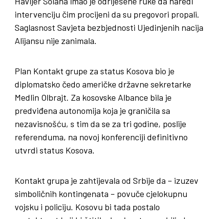
Havijer Solana imao je odriješene ruke da naredi
intervenciju čim procijeni da su pregovori propali.
Saglasnost Savjeta bezbjednosti Ujedinjenih nacija
Alijansu nije zanimala.
Plan Kontakt grupe za status Kosova bio je
diplomatsko čedo američke državne sekretarke
Medlin Olbrajt. Za kosovske Albance bila je
predviđena autonomija koja je graničila sa
nezavisnošću, s tim da se za tri godine, poslije
referenduma, na novoj konferenciji definitivno
utvrdi status Kosova.
Kontakt grupa je zahtijevala od Srbije da – izuzev
simboličnih kontingenata – povuče cjelokupnu
vojsku i policiju. Kosovu bi tada postalo