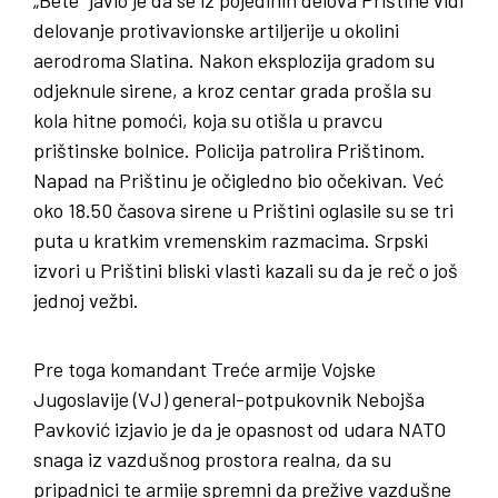
„Bete“ javio je da se iz pojedinih delova Prištine vidi
delovanje protivavionske artiljerije u okolini
aerodroma Slatina. Nakon eksplozija gradom su
odjeknule sirene, a kroz centar grada prošla su
kola hitne pomoći, koja su otišla u pravcu
prištinske bolnice. Policija patrolira Prištinom.
Napad na Prištinu je očigledno bio očekivan. Već
oko 18.50 časova sirene u Prištini oglasile su se tri
puta u kratkim vremenskim razmacima. Srpski
izvori u Prištini bliski vlasti kazali su da je reč o još
jednoj vežbi.
Pre toga komandant Treće armije Vojske
Jugoslavije (VJ) general-potpukovnik Nebojša
Pavković izjavio je da je opasnost od udara NATO
snaga iz vazdušnog prostora realna, da su
pripadnici te armije spremni da prežive vazdušne