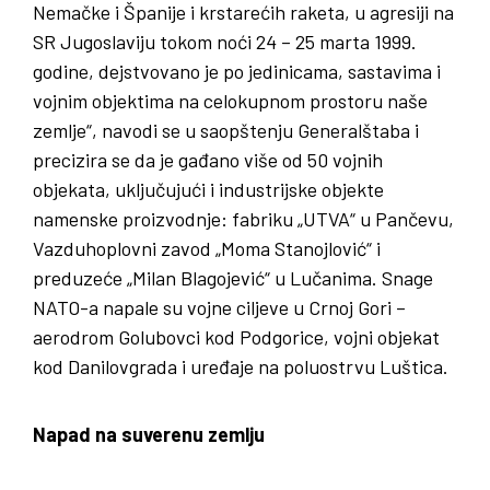
Nemačke i Španije i krstarećih raketa, u agresiji na
SR Jugoslaviju tokom noći 24 – 25 marta 1999.
godine, dejstvovano je po jedinicama, sastavima i
vojnim objektima na celokupnom prostoru naše
zemlje“, navodi se u saopštenju Generalštaba i
precizira se da je gađano više od 50 vojnih
objekata, uključujući i industrijske objekte
namenske proizvodnje: fabriku „UTVA“ u Pančevu,
Vazduhoplovni zavod „Moma Stanojlović“ i
preduzeće „Milan Blagojević“ u Lučanima. Snage
NATO-a napale su vojne ciljeve u Crnoj Gori –
aerodrom Golubovci kod Podgorice, vojni objekat
kod Danilovgrada i uređaje na poluostrvu Luštica.
Napad na suverenu zemlju