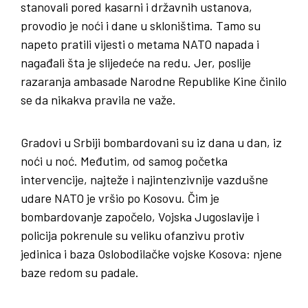
stanovali pored kasarni i državnih ustanova,
provodio je noći i dane u skloništima. Tamo su
napeto pratili vijesti o metama NATO napada i
nagađali šta je slijedeće na redu. Jer, poslije
razaranja ambasade Narodne Republike Kine činilo
se da nikakva pravila ne važe.
Gradovi u Srbiji bombardovani su iz dana u dan, iz
noći u noć. Međutim, od samog početka
intervencije, najteže i najintenzivnije vazdušne
udare NATO je vršio po Kosovu. Čim je
bombardovanje započelo, Vojska Jugoslavije i
policija pokrenule su veliku ofanzivu protiv
jedinica i baza Oslobodilačke vojske Kosova: njene
baze redom su padale.