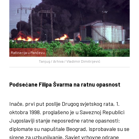
Rafinerija u Pančevu
Tanjug / Arhiva / Vladimir Dimitrijević
Podsećane Filipa Švarma na ratnu opasnost
Inače, prvi put poslije Drugog svjetskog rata, 1.
oktobra 1998. proglašeno je u Saveznoj Republici
Jugoslaviji stanje neposredne ratne opasnosti:
diplomate su napuštale Beograd, isprobavale su se
sirene za uzbunjivanje, Savjet vrhovne odrane