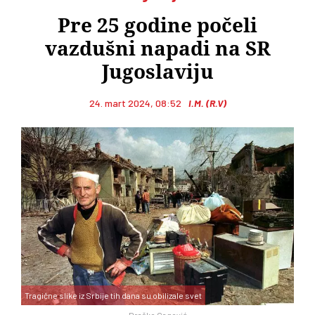
Pre 25 godine počeli
vazdušni napadi na SR
Jugoslaviju
24. mart 2024, 08:52
I.M. (R.V)
Tragične slike iz Srbije tih dana su obilizale svet