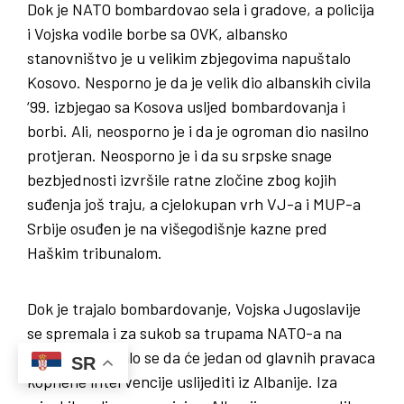
Dok je NATO bombardovao sela i gradove, a policija
i Vojska vodile borbe sa OVK, albansko
stanovništvo je u velikim zbjegovima napuštalo
Kosovo. Nesporno je da je velik dio albanskih civila
‘99. izbjegao sa Kosova usljed bombardovanja i
borbi. Ali, neosporno je i da je ogroman dio nasilno
protjeran. Neosporno je i da su srpske snage
bezbjednosti izvršile ratne zločine zbog kojih
suđenja još traju, a cjelokupan vrh VJ-a i MUP-a
Srbije osuđen je na višegodišnje kazne pred
Haškim tribunalom.
Dok je trajalo bombardovanje, Vojska Jugoslavije
se spremala i za sukob sa trupama NATO-a na
zemlji. Očekivalo se da će jedan od glavnih pravaca
SR
kopnene intervencije uslijediti iz Albanije. Iza