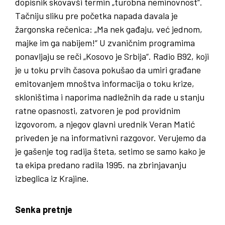
dopisnik skovavši termin „turobna neminovnost“.
Tačniju sliku pre početka napada davala je
žargonska rečenica: „Ma nek gađaju, već jednom,
majke im ga nabijem!“ U zvaničnim programima
ponavljaju se reči „Kosovo je Srbija“. Radio B92, koji
je u toku prvih časova pokušao da umiri građane
emitovanjem mnoštva informacija o toku krize,
skloništima i naporima nadležnih da rade u stanju
ratne opasnosti, zatvoren je pod providnim
izgovorom, a njegov glavni urednik Veran Matić
priveden je na informativni razgovor. Verujemo da
je gašenje tog radija šteta, setimo se samo kako je
ta ekipa predano radila 1995. na zbrinjavanju
izbeglica iz Krajine.
Senka pretnje