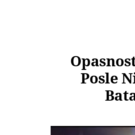
Opasnost
Posle N
Bata