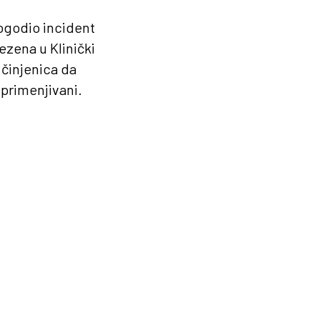
ogodio incident
ezena u Klinički
 činjenica da
primenjivani.