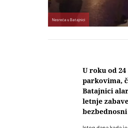
Nesreća u Batajnici
U roku od 24 
parkovima, č
Batajnici al
letnje zabav
bezbednosni
Istog dana kada j