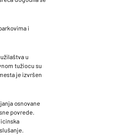
parkovima i
užilaštva u
vnom tužiocu su
 mesta je izvršen
tojanja osnovane
lesne povrede.
dicinska
slušanje.