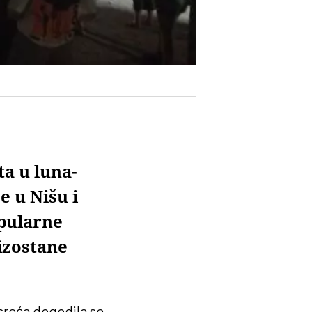
ta u luna-
 u Nišu i
opularne
izostane
sreća dogodila se