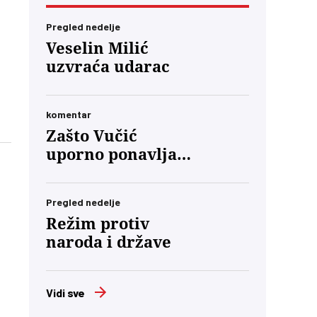
Pregled nedelje
Veselin Milić
uzvraća udarac
komentar
Zašto Vučić
 u
uporno ponavlja
da će „priznati
poraz“?
Pregled nedelje
Režim protiv
naroda i države
Vidi sve