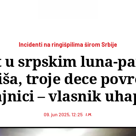
Incidenti na ringišpilima širom Srbije
 u srpskim luna-p
iša, troje dece pov
jnici – vlasnik uh
09. jun 2025, 12:25
I.M.