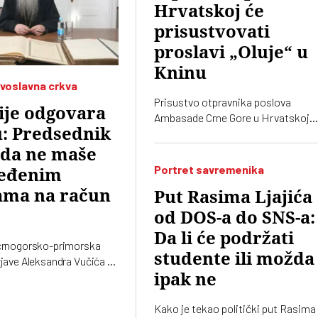
Hrvatskoj će
prisustvovati
proslavi „Oluje“ u
Kninu
voslavna crkva
Prisustvo otpravnika poslova
ije odgovara
Ambasade Crne Gore u Hrvatskoj
: Predsednik
obeležavanju godišnjice „Oluje“ u
Kninu izazvalo je političke reakcije
 da ne maše
Srbiji. Vučić je poručio da je reč o
Portret savremenika
eđenim
proslavi zločina počinjenih nad
ama na račun
Put Rasima Ljajića
srpskim narodom
od DOS-a do SNS-a:
Da li će podržati
 crnogorsko-primorska
studente ili možda
zjave Aleksandra Vučića o
noj Gori 2020. koje „vrve
ipak ne
a”
Kako je tekao politički put Rasima