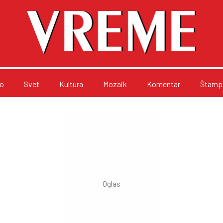
o
Svet
Kultura
Mozaik
Komentar
Štampa