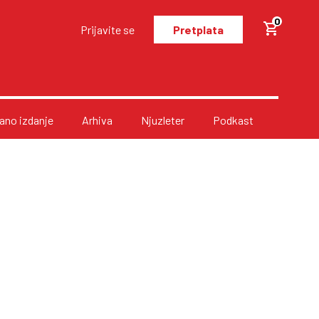
0
Prijavite se
Pretplata
no izdanje
Arhiva
Njuzleter
Podkast