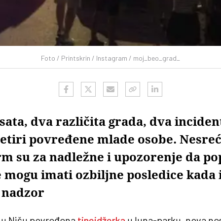
Foto / Printskrin / Instagram / moj_beo_grad_
sata, dva različita grada, dva inciden
etiri povređene mlade osobe. Nesreće
arm su za nadležne i upozorenje da p
e mogu imati ozbiljne posledice kada 
 nadzor
e u Nišu povređena
tinejdžerka
u luna-parku, nova ne