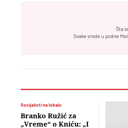
Šta s
Svake srede u podne
Me
Socijalisti na lokalu
Branko Ružić za
„Vreme“ o Kniću: „I