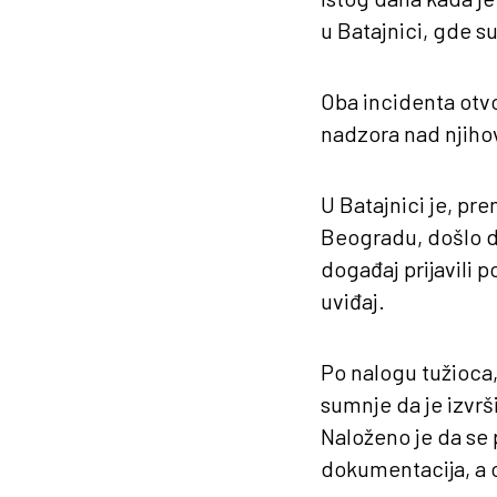
u Batajnici, gde s
Oba incidenta otv
nadzora nad njih
U Batajnici je, p
Beogradu, došlo d
događaj prijavili p
uviđaj.
Po nalogu tužioca,
sumnje da je izvrš
Naloženo je da se 
dokumentacija, a o