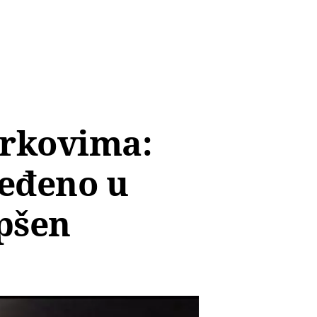
arkovima:
ređeno u
apšen