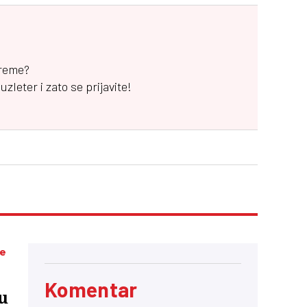
vreme?
leter i zato se prijavite!
ke
Komentar
u