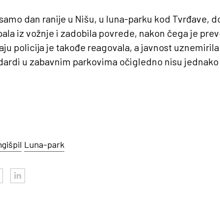
amo dan ranije u Nišu, u luna-parku kod Tvrđave, d
pala iz vožnje i zadobila povrede, nakon čega je prev
aju policija je takođe reagovala, a javnost uznemirila
ardi u zabavnim parkovima očigledno nisu jednako 
ngišpil
Luna-park