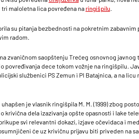
u tri maloletna lica povređena na
ringišpilu
.
orila su pitanja bezbednosti na pokretnim zabavnim 
ovim radom.
rema zvaničnom saopštenju Trećeg osnovnog javnog t
o povređivanja dece tokom vožnje na ringišpilu. Ja
olicijski službenici PS Zemun i PI Batajnica, a na licu
 uhapšen je vlasnik ringišpila M. M. (1999) zbog pos
io krivična dela izazivanja opšte opasnosti i lake te
prikupe svi relevantni dokazi, izjave očevidaca i me
sumnjičeni će uz krivičnu prijavu biti priveden na sa