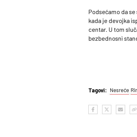
Podsećamo da se s
kada je devojka is
centar. U tom sluč
bezbednosni stand
Nesreće
Ri
Tagovi: