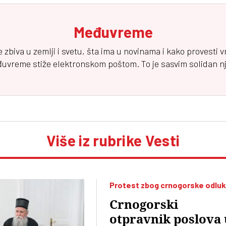
Međuvreme
e zbiva u zemlji i svetu, šta ima u novinama i kako provesti 
đuvreme
stiže elektronskom poštom. To je sasvim solidan njuz
Više iz rubrike Vesti
Protest zbog crnogorske odlu
Crnogorski
otpravnik poslova 