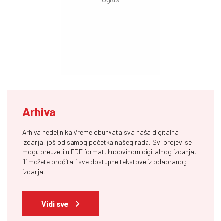
Arhiva
Arhiva nedeljnika Vreme obuhvata sva naša digitalna
izdanja, još od samog početka našeg rada. Svi brojevi se
mogu preuzeti u PDF format, kupovinom digitalnog izdanja,
ili možete pročitati sve dostupne tekstove iz odabranog
izdanja.
Vidi sve