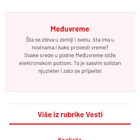
Međuvreme
Šta se zbiva u zemlji i svetu, šta ima u
novinama i kako provesti vreme?
Svake srede u podne
Međuvreme
stiže
elektronskom poštom. To je sasvim solidan
njuzleter i zato se prijavite!
Više iz rubrike Vesti