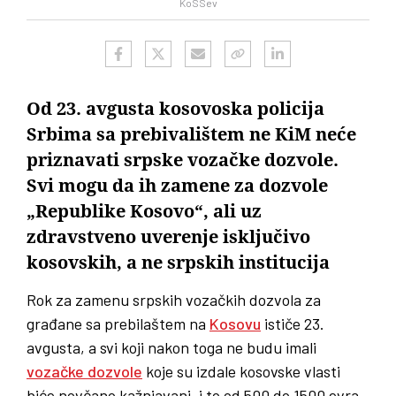
KoSSev
Od 23. avgusta kosovoska policija
Srbima sa prebivalištem ne KiM neće
priznavati srpske vozačke dozvole.
Svi mogu da ih zamene za dozvole
„Republike Kosovo“, ali uz
zdravstveno uverenje isključivo
kosovskih, a ne srpskih institucija
Rok za zamenu srpskih vozačkih dozvola za
građane sa prebilaštem na
Kosovu
ističe 23.
avgusta, a svi koji nakon toga ne budu imali
vozačke dozvole
koje su izdale kosovske vlasti
biće novčano kažnjavani, i to od 500 do 1500 evra