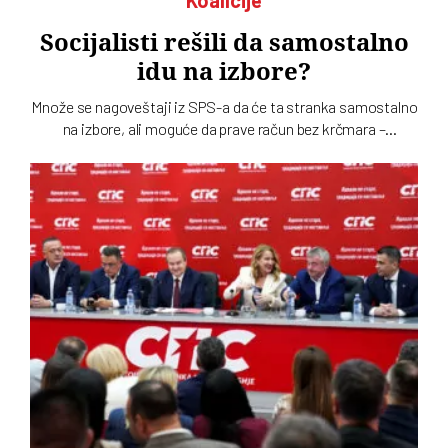
Koalicije
Socijalisti rešili da samostalno
idu na izbore?
Množe se nagoveštaji iz SPS-a da će ta stranka samostalno
na izbore, ali moguće da prave račun bez krčmara –
Aleksandra Vučića. Paralelno među socijalistima traje tihi
rat o odnosu prema naprednjacima