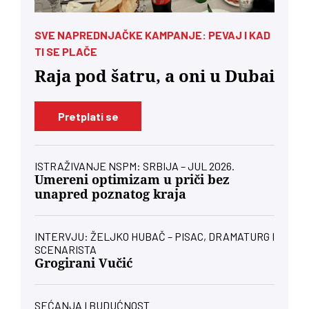
SVE NAPREDNJAČKE KAMPANJE: PEVAJ I KAD
TI SE PLAČE
Raja pod šatru, a oni u Dubai
Pretplati se
ISTRAŽIVANJE NSPM: SRBIJA – JUL 2026.
Umereni optimizam u priči bez
unapred poznatog kraja
INTERVJU: ŽELJKO HUBAČ – PISAC, DRAMATURG I
SCENARISTA
Grogirani Vučić
SEĆANJA I BUDUĆNOST