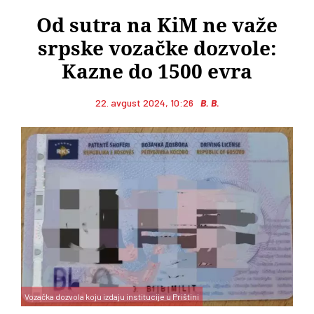
Od sutra na KiM ne važe
srpske vozačke dozvole:
Kazne do 1500 evra
22. avgust 2024, 10:26
B. B.
Vozačka dozvola koju izdaju institucije u Prištini