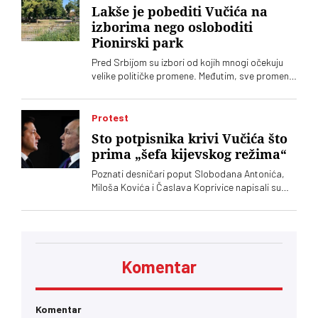
obeležio protokolarni faul na aerodromu Nikola
Lakše je pobediti Vučića na
Tesla, gde ga je umesto Vučića dočekala
izborima nego osloboditi
ministarka energetike Dubravka Đedović
Pionirski park
Handanović
Pred Srbijom su izbori od kojih mnogi očekuju
velike političke promene. Međutim, sve promene
u Srbiji dolaze sporo, pa čak i one koje se tiču
gradskih parkova, a „Ćacilend” još uvek okupira
Pionirski
Protest
Sto potpisnika krivi Vučića što
prima „šefa kijevskog režima“
Poznati desničari poput Slobodana Antonića,
Miloša Kovića i Časlava Koprivice napisali su
oštro pismo povodom dolaska predsednika
Ukrajine Volodimira Zelenskog
Komentar
Komentar