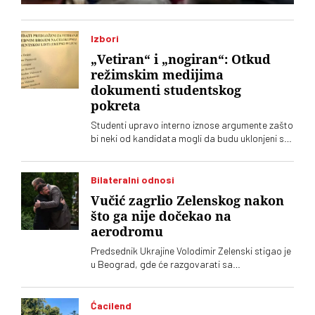
Izbori
„Vetiran“ i „nogiran“: Otkud
režimskim medijima
dokumenti studentskog
pokreta
Studenti upravo interno iznose argumente zašto
bi neki od kandidata mogli da budu uklonjeni sa
Studentske liste. No, o tome tek treba da se
glasa. Nema sumnje da će režimski tabloidi
skoro svakodnevno lansirati „megaekskluzive“
Bilateralni odnosi
Vučić zagrlio Zelenskog nakon
što ga nije dočekao na
aerodromu
Predsednik Ukrajine Volodimir Zelenski stigao je
u Beograd, gde će razgovarati sa
predsednikom Srbije Aleksandrom Vučićem i
premijerom Đurom Macutom. Ovo je njegova
prva zvanična poseta Srbiji. Dolazak Zelenskog
Ćacilend