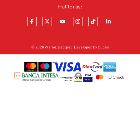
Pratite nas:
© 2026
Vreme
, Beograd. Developed by
Cubes