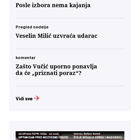
Posle izbora nema kajanja
Pregled nedelje
Veselin Milić uzvraća udarac
komentar
Zašto Vučić uporno ponavlja
da će „priznati poraz“?
Vidi sve