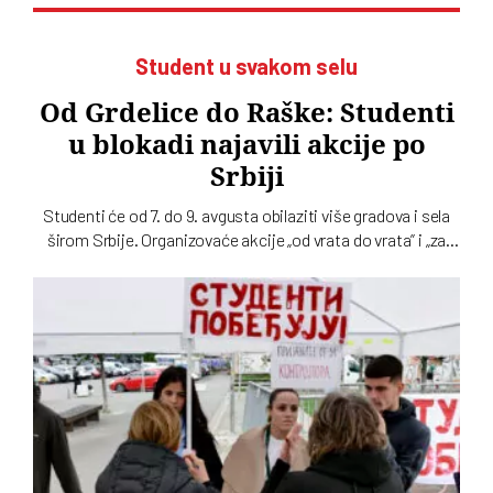
Student u svakom selu
Od Grdelice do Raške: Studenti
u blokadi najavili akcije po
Srbiji
Studenti će od 7. do 9. avgusta obilaziti više gradova i sela
širom Srbije. Organizovaće akcije „od vrata do vrata” i „za
štandom”