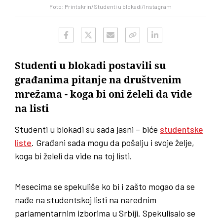
Foto: Printskrin/Studenti u blokadi/Instagram
Studenti u blokadi postavili su
građanima pitanje na društvenim
mrežama - koga bi oni želeli da vide
na listi
Studenti u blokadi su sada jasni – biće
studentske
liste
. Građani sada mogu da pošalju i svoje želje,
koga bi želeli da vide na toj listi.
Mesecima se spekuliše ko bi i zašto mogao da se
nađe na studentskoj listi na narednim
parlamentarnim izborima u Srbiji. Spekulisalo se