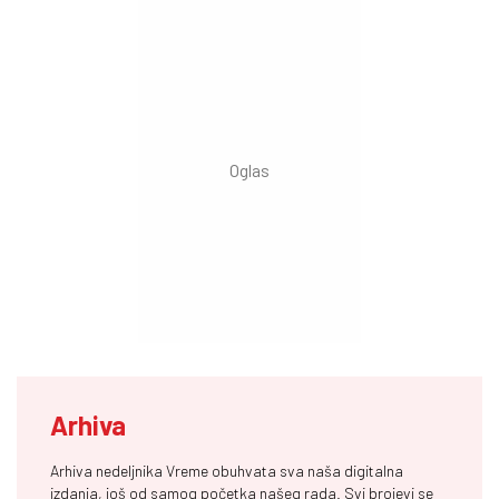
Arhiva
Arhiva nedeljnika Vreme obuhvata sva naša digitalna
izdanja, još od samog početka našeg rada. Svi brojevi se