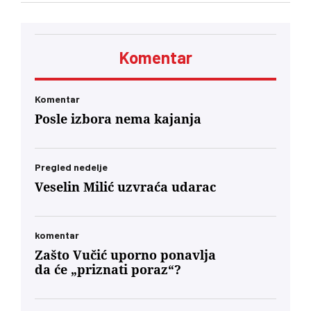
naprednjacima. Jedan od njih kaže za „Vreme“
da je „SNS u Kniću nasilna skupina
neobrazovanih ljudi" sa kojima ne žele ni sad, niti
ikada više, da sarađuju. Branko Ružić za
Komentar
„Vreme“ kaže da je alarmantno da tendencije
odricanja od izvornih principa i mazohizma
postoje ne samo na lokalu, već i u samom vrhu
SPS-a
Komentar
Posle izbora nema kajanja
Pregled nedelje
Veselin Milić uzvraća udarac
komentar
Zašto Vučić uporno ponavlja
da će „priznati poraz“?