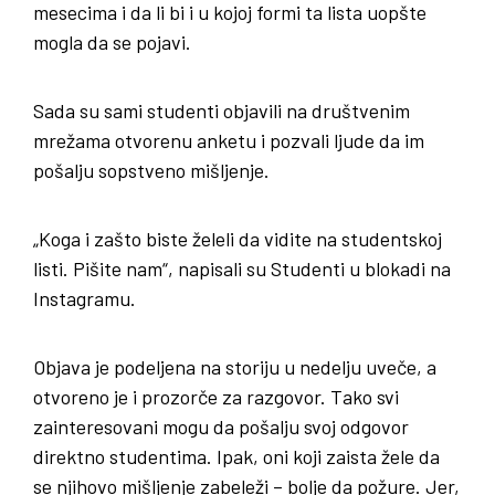
mesecima i da li bi i u kojoj formi ta lista uopšte
mogla da se pojavi.
Sada su sami studenti objavili na društvenim
mrežama otvorenu anketu i pozvali ljude da im
pošalju sopstveno mišljenje.
„Koga i zašto biste želeli da vidite na studentskoj
listi. Pišite nam“, napisali su Studenti u blokadi na
Instagramu.
Objava je podeljena na storiju u nedelju uveče, a
otvoreno je i prozorče za razgovor. Tako svi
zainteresovani mogu da pošalju svoj odgovor
direktno studentima. Ipak, oni koji zaista žele da
se njihovo mišljenje zabeleži – bolje da požure. Jer,