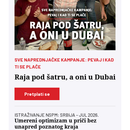
SVE NAPREDNJAČKE KAMPANJE: PEVAJ I KAD
TI SE PLAČE
Raja pod šatru, a oni u Dubai
Pretplati se
ISTRAŽIVANJE NSPM: SRBIJA – JUL 2026.
Umereni optimizam u priči bez
unapred poznatog kraja