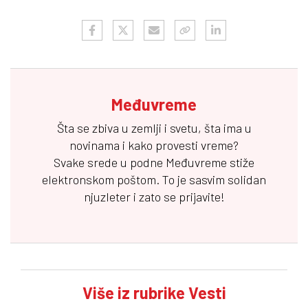
Međuvreme
Šta se zbiva u zemlji i svetu, šta ima u
novinama i kako provesti vreme?
Svake srede u podne
Međuvreme
stiže
elektronskom poštom. To je sasvim solidan
njuzleter i zato se prijavite!
Više iz rubrike Vesti