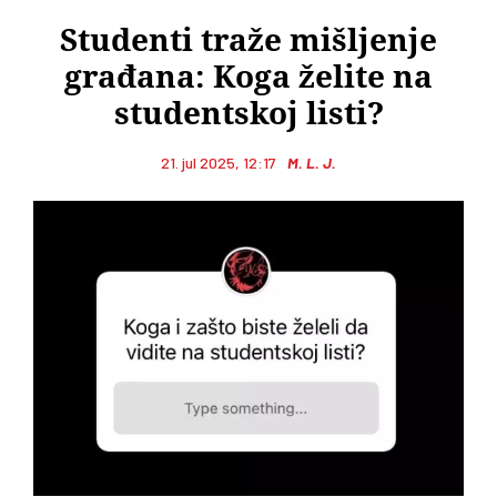
Studenti traže mišljenje
građana: Koga želite na
studentskoj listi?
21. jul 2025, 12:17
M. L. J.