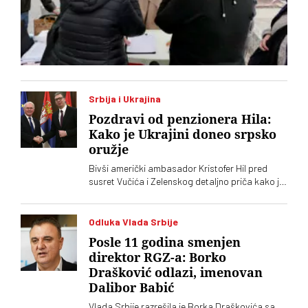
Srbija i Ukrajina
Pozdravi od penzionera Hila:
Kako je Ukrajini doneo srpsko
oružje
Bivši američki ambasador Kristofer Hil pred
susret Vučića i Zelenskog detaljno priča kako je
organizovao srpske granate za Ukrajinu.
Navodno dve zemlje planiraju i zajedničku
fabriku dronova
Odluka Vlada Srbije
Posle 11 godina smenjen
direktor RGZ-a: Borko
Drašković odlazi, imenovan
Dalibor Babić
Vlada Srbije razrešila je Borka Draškovića sa