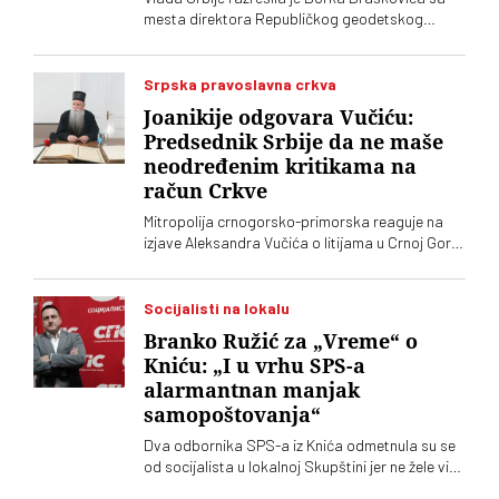
mesta direktora Republičkog geodetskog
zavoda (RGZ), na kojem je bio 11 godina. Za
vršioca dužnosti direktora imenovan je
geodetski inspektor Dalibor Babić
Srpska pravoslavna crkva
Joanikije odgovara Vučiću:
Predsednik Srbije da ne maše
neodređenim kritikama na
račun Crkve
Mitropolija crnogorsko-primorska reaguje na
izjave Aleksandra Vučića o litijama u Crnoj Gori
2020. koje „vrve od nejasnoća”
Socijalisti na lokalu
Branko Ružić za „Vreme“ o
Kniću: „I u vrhu SPS-a
alarmantnan manjak
samopoštovanja“
Dva odbornika SPS-a iz Knića odmetnula su se
od socijalista u lokalnoj Skupštini jer ne žele više
da imaju posla sa "nasilnim i neobrazovanim"