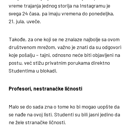
vreme trajanja jednog storija na Instagramu je
svega 24 časa, pa imaju vremena do ponedeljka,
21. jula, uveče.
Takođe, za one koji se ne znalaze najbolje sa ovom
društvenom mrežom, važno je znati da su odgovori
koje pošalju – tajni, odnosno neće biti objavljeni na
postu, već stižu privatnim porukama direktno
Studentima u blokadi.
Profesori, nestranačke ličnosti
Malo se do sada zna o tome ko bi mogao uopšte da
se nađe na ovoj listi. Studenti su bili jasni jedino da
ne žele stranačke ličnosti.