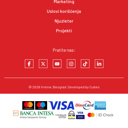
Marketing
Uslovi korišćenja
Njuzleter
Projekti
Pratite nas:
© 2026
Vreme
, Beograd. Developed by
Cubes