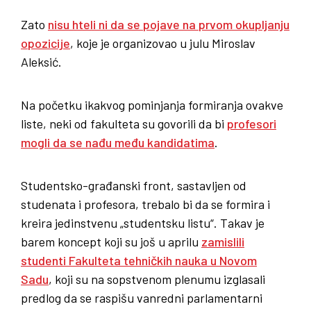
Zato
nisu hteli ni da se pojave na prvom okupljanju
opozicije
, koje je organizovao u julu Miroslav
Aleksić.
Na početku ikakvog pominjanja formiranja ovakve
liste, neki od fakulteta su govorili da bi
profesori
mogli da se nađu među kandidatima
.
Studentsko-građanski front, sastavljen od
studenata i profesora, trebalo bi da se formira i
kreira jedinstvenu „studentsku listu“. Takav je
barem koncept koji su još u aprilu
zamislili
studenti Fakulteta tehničkih nauka u Novom
Sadu
, koji su na sopstvenom plenumu izglasali
predlog da se raspišu vanredni parlamentarni