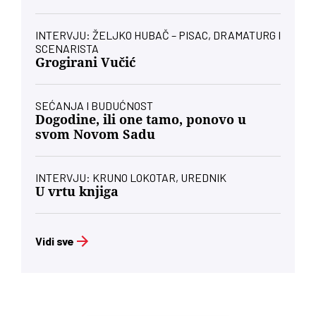
INTERVJU: ŽELJKO HUBAČ – PISAC, DRAMATURG I
SCENARISTA
Grogirani Vučić
SEĆANJA I BUDUĆNOST
Dogodine, ili one tamo, ponovo u
svom Novom Sadu
INTERVJU: KRUNO LOKOTAR, UREDNIK
U vrtu knjiga
Vidi sve