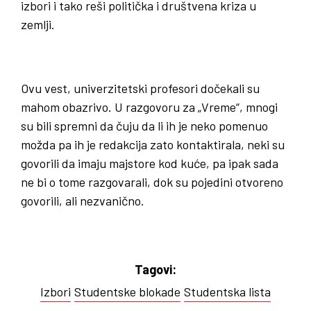
izbori i tako reši politička i društvena kriza u
zemlji.
Ovu vest, univerzitetski profesori dočekali su
mahom obazrivo. U razgovoru za „Vreme“, mnogi
su bili spremni da čuju da li ih je neko pomenuo
možda pa ih je redakcija zato kontaktirala, neki su
govorili da imaju majstore kod kuće, pa ipak sada
ne bi o tome razgovarali, dok su pojedini otvoreno
govorili, ali nezvanično.
Tagovi:
Izbori
Studentske blokade
Studentska lista