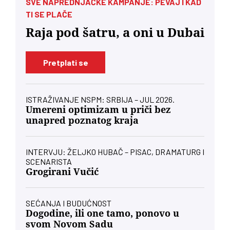
SVE NAPREDNJAČKE KAMPANJE: PEVAJ I KAD
TI SE PLAČE
Raja pod šatru, a oni u Dubai
Pretplati se
ISTRAŽIVANJE NSPM: SRBIJA – JUL 2026.
Umereni optimizam u priči bez
unapred poznatog kraja
INTERVJU: ŽELJKO HUBAČ – PISAC, DRAMATURG I
SCENARISTA
Grogirani Vučić
SEĆANJA I BUDUĆNOST
Dogodine, ili one tamo, ponovo u
svom Novom Sadu