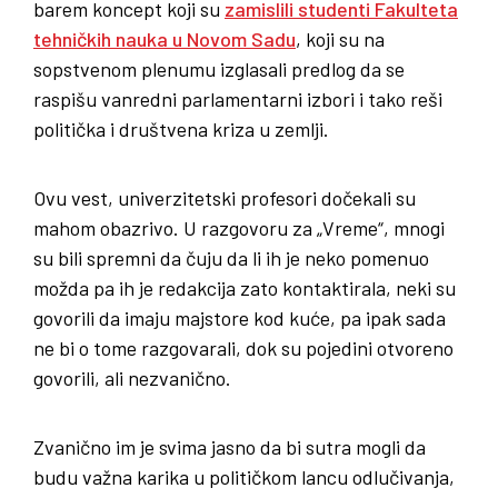
barem koncept koji su
zamislili studenti Fakulteta
tehničkih nauka u Novom Sadu
, koji su na
sopstvenom plenumu izglasali predlog da se
raspišu vanredni parlamentarni izbori i tako reši
politička i društvena kriza u zemlji.
Ovu vest, univerzitetski profesori dočekali su
mahom obazrivo. U razgovoru za „Vreme“, mnogi
su bili spremni da čuju da li ih je neko pomenuo
možda pa ih je redakcija zato kontaktirala, neki su
govorili da imaju majstore kod kuće, pa ipak sada
ne bi o tome razgovarali, dok su pojedini otvoreno
govorili, ali nezvanično.
Zvanično im je svima jasno da bi sutra mogli da
budu važna karika u političkom lancu odlučivanja,