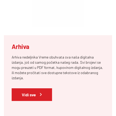
Arhiva
Arhiva nedeljnika Vreme obuhvata sva naša digitalna
izdanja, još od samog početka našeg rada. Svi brojevi se
mogu preuzeti u PDF format, kupovinom digitalnog izdanja,
ili možete pročitati sve dostupne tekstove iz odabranog
izdanja.
Vidi sve