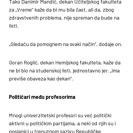
Tako Danimir Mandić, dekan Učiteljskog fakulteta
za „Vreme“ kaže da bi mu bila čast, ali da, zbog
zdravstvenih problema, nije spreman da bude na
listi.
„Gledaću da pomognem na svaki način“, dodaje on.
Goran Roglić, dekan Hemijskog fakulteta, kaže da
ne bi bio na studenskoj listi, jednostavno jer, „ima
previše obaveza kao dekan“.
Političari među profesorima
Mnogi univerzitetski profesori su već politički
aktivni u političkim partijama, a neki od njih su i
poslanici u trenutnom sazivu Republičke