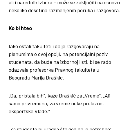
ali i narednih izbora – može se zaključiti na osnovu
nekoliko desetina razmenjenih poruka i razgovora.
Ko bi hteo
Iako ostali fakulteti i dalje razgovaraju na
plenumima o ovoj opciji, na potencijalni poziv
studenata, da bude na izbornoj listi, bi se rado
odazvala profesorka Pravnog fakulteta u
Beogradu Marija Draškic.
„Da, pristala bih“, kaže Draškić za „Vreme“. „Ali
samo privremeno, za vreme neke prelazne,
ekspertske Vlade.“
„Za studente bi uradila šta god da je potrebno“,