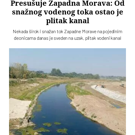
Presušuje Zapadna Morava: Od
snažnog vodenog toka ostao je
plitak kanal
Nekada širok i snažan tok Zapadne Morave na pojedinim
deonicama danas je sveden na uzak, plitak vodeni kanal