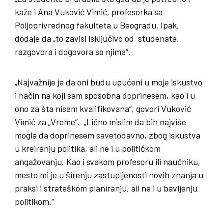
kaže i Ana Vuković Vimić, profesorka sa
Poljoprivrednog fakulteta u Beogradu. Ipak,
dodaje da „to zavisi isključivo od studenata,
razgovora i dogovora sa njima“.
„Najvažnije je da oni budu upućeni u moje iskustvo
i način na koji sam sposobna doprinesem, kao i u
ono za šta nisam kvalifikovana“, govori Vuković
Vimić za „Vreme“. „Lično mislim da bih najviše
mogla da doprinesem savetodavno, zbog iskustva
u kreiranju politika, ali ne i u političkom
angažovanju. Kao i svakom profesoru ili naučniku,
mesto mi je u širenju zastupljenosti novih znanja u
praksi i strateškom planiranju, ali ne i u bavljenju
politikom.“