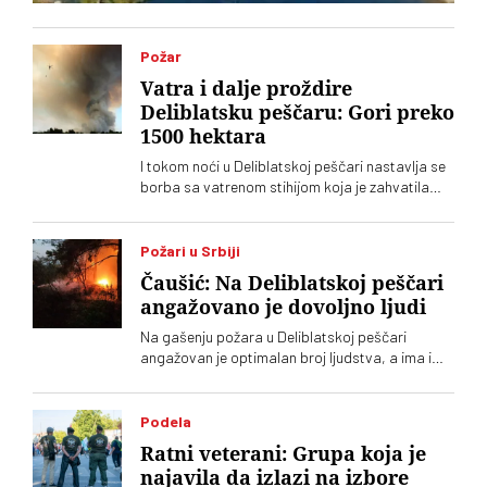
Požar
Vatra i dalje proždire
Deliblatsku peščaru: Gori preko
1500 hektara
I tokom noći u Deliblatskoj peščari nastavlja se
borba sa vatrenom stihijom koja je zahvatila
oko 1.500 hektara šume i niskog rastinja
Požari u Srbiji
Čaušić: Na Deliblatskoj peščari
angažovano je dovoljno ljudi
Na gašenju požara u Deliblatskoj peščari
angažovan je optimalan broj ljudstva, a ima i
četiri helikoptera, rekao je Luka Čaušić
pomoćnik ministra Ministarstva unutrašnjih
poslova. Požarom je zahvaćeno oko hiljadu i po
Podela
i više hektara šume i niskog rastinja
Ratni veterani: Grupa koja je
najavila da izlazi na izbore