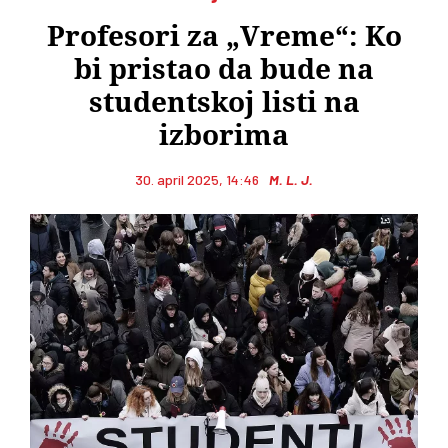
Profesori za „Vreme“: Ko
bi pristao da bude na
studentskoj listi na
izborima
30. april 2025, 14:46
M. L. J.