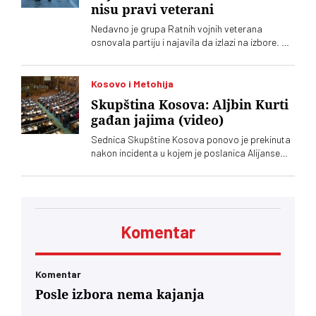
nisu pravi veterani
Nedavno je grupa Ratnih vojnih veterana
osnovala partiju i najavila da izlazi na izbore. Oni
koji sebe nazivaju „pravim veteranima“ ograđuju
se od njih
Kosovo i Metohija
Skupština Kosova: Aljbin Kurti
gađan jajima (video)
Sednica Skupštine Kosova ponovo je prekinuta
nakon incidenta u kojem je poslanica Alijanse
Time Kadrijaj jajima gađala vršioca dužnosti
premijera Aljbina Kurtija
Komentar
Komentar
Posle izbora nema kajanja