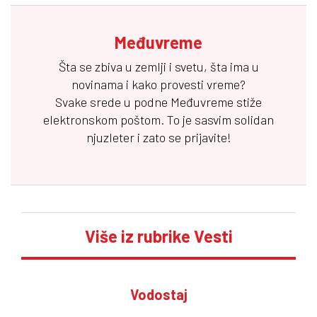
Međuvreme
Šta se zbiva u zemlji i svetu, šta ima u
novinama i kako provesti vreme?
Svake srede u podne
Međuvreme
stiže
elektronskom poštom. To je sasvim solidan
njuzleter i zato se prijavite!
Više iz rubrike Vesti
Vodostaj