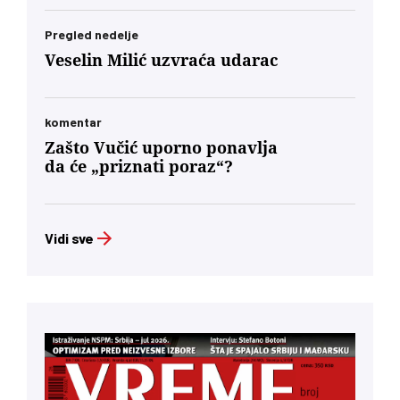
Pregled nedelje
Veselin Milić uzvraća udarac
komentar
Zašto Vučić uporno ponavlja
da će „priznati poraz“?
Vidi sve