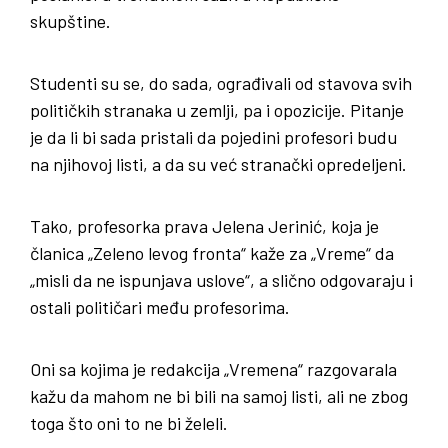
skupštine.
Studenti su se, do sada, ograđivali od stavova svih
političkih stranaka u zemlji, pa i opozicije. Pitanje
je da li bi sada pristali da pojedini profesori budu
na njihovoj listi, a da su već stranački opredeljeni.
Tako, profesorka prava Jelena Jerinić, koja je
članica „Zeleno levog fronta“ kaže za „Vreme“ da
„misli da ne ispunjava uslove“, a slično odgovaraju i
ostali političari među profesorima.
Oni sa kojima je redakcija „Vremena“ razgovarala
kažu da mahom ne bi bili na samoj listi, ali ne zbog
toga što oni to ne bi želeli.