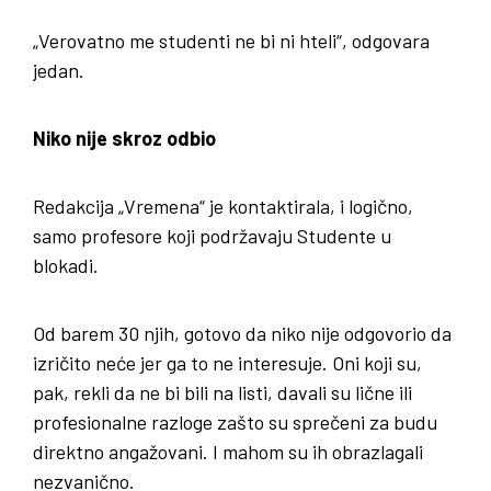
„Verovatno me studenti ne bi ni hteli“, odgovara
jedan.
Niko nije skroz odbio
Redakcija „Vremena“ je kontaktirala, i logično,
samo profesore koji podržavaju Studente u
blokadi.
Od barem 30 njih, gotovo da niko nije odgovorio da
izričito neće jer ga to ne interesuje. Oni koji su,
pak, rekli da ne bi bili na listi, davali su lične ili
profesionalne razloge zašto su sprečeni za budu
direktno angažovani. I mahom su ih obrazlagali
nezvanično.