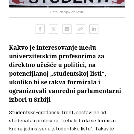
Foto: Marija Janković
Kakvo je interesovanje među
univerzitetskim profesorima za
direktno učešće u politici, na
potencijlanoj „studentskoj listi“,
ukoliko bi se takva formirala i
ogranizovali vanredni parlamentarni
izbori u Srbiji
Studentsko-građanski front, sastavljen od
studenata i profesora, trebalo bi da se formira i
kreira jedinstvenu „studentsku listu“. Takav je