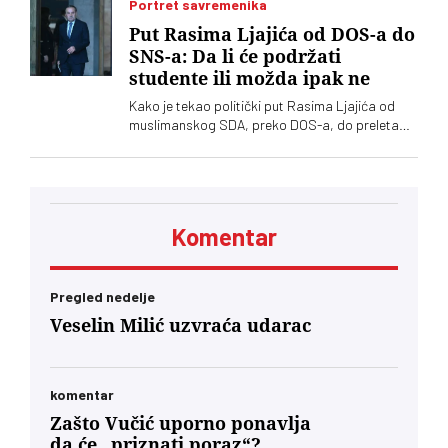
procedura i funkcionisanja mehanizama
Portret savremenika
kontrole javnih medijskih servisa
Put Rasima Ljajića od DOS-a do
SNS-a: Da li će podržati
studente ili možda ipak ne
Kako je tekao politički put Rasima Ljajića od
muslimanskog SDA, preko DOS-a, do preleta
Vučiću i konačno otklona od naprednjaka. Da li
će se usuditi da javno podrži studente?
Komentar
Pregled nedelje
Veselin Milić uzvraća udarac
komentar
Zašto Vučić uporno ponavlja
da će „priznati poraz“?