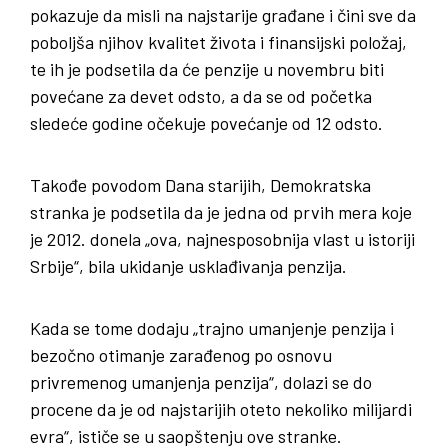
pokazuje da misli na najstarije građane i čini sve da
poboljša njihov kvalitet života i finansijski položaj,
te ih je podsetila da će penzije u novembru biti
povećane za devet odsto, a da se od početka
sledeće godine očekuje povećanje od 12 odsto.
Takođe povodom Dana starijih, Demokratska
stranka je podsetila da je jedna od prvih mera koje
je 2012. donela „ova, najnesposobnija vlast u istoriji
Srbije“, bila ukidanje usklađivanja penzija.
Kada se tome dodaju „trajno umanjenje penzija i
bezočno otimanje zarađenog po osnovu
privremenog umanjenja penzija“, dolazi se do
procene da je od najstarijih oteto nekoliko milijardi
evra“, ističe se u saopštenju ove stranke.