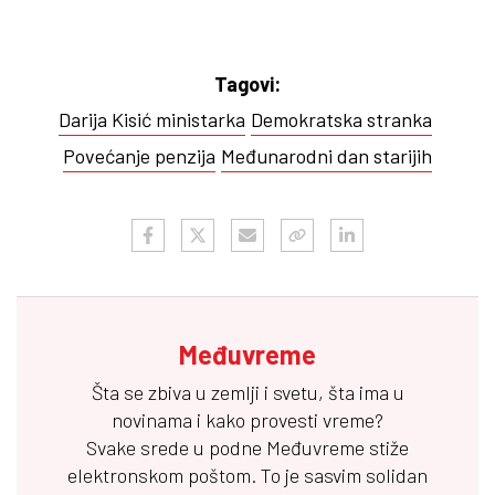
Tagovi:
Darija Kisić ministarka
Demokratska stranka
Povećanje penzija
Međunarodni dan starijih
Međuvreme
Šta se zbiva u zemlji i svetu, šta ima u
novinama i kako provesti vreme?
Svake srede u podne
Međuvreme
stiže
elektronskom poštom. To je sasvim solidan