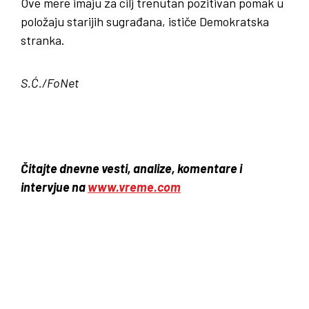
Ove mere imaju za cilj trenutan pozitivan pomak u
položaju starijih sugrađana, ističe Demokratska
stranka.
S.Ć./FoNet
Čitajte dnevne vesti, analize, komentare i
intervjue na
www.vreme.com