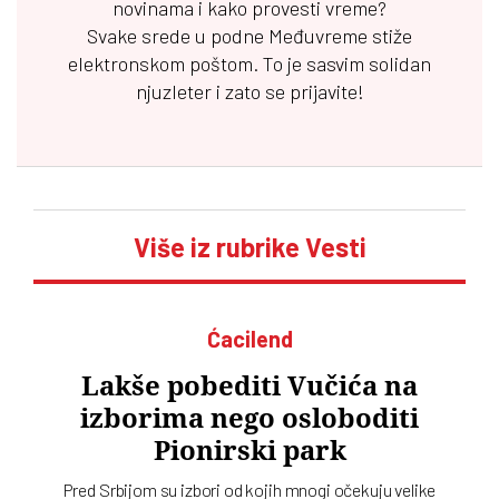
novinama i kako provesti vreme?
Svake srede u podne
Međuvreme
stiže
elektronskom poštom. To je sasvim solidan
njuzleter i zato se prijavite!
Više iz rubrike Vesti
Ćacilend
Lakše pobediti Vučića na
izborima nego osloboditi
Pionirski park
Pred Srbijom su izbori od kojih mnogi očekuju velike