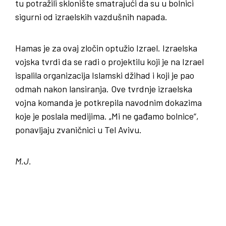
tu potražili sklonište smatrajući da su u bolnici
sigurni od izraelskih vazdušnih napada.
Hamas je za ovaj zločin optužio Izrael. Izraelska
vojska tvrdi da se radi o projektilu koji je na Izrael
ispalila organizacija Islamski džihad i koji je pao
odmah nakon lansiranja. Ove tvrdnje izraelska
vojna komanda je potkrepila navodnim dokazima
koje je poslala medijima. „Mi ne gađamo bolnice“,
ponavljaju zvaničnici u Tel Avivu.
M.J.