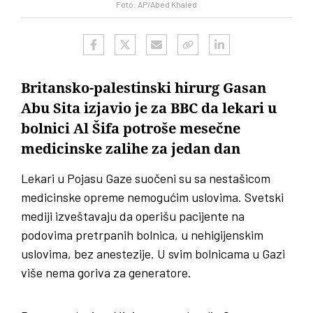
Foto: AP/Abed Khaled
Britansko-palestinski hirurg Gasan
Abu Sita izjavio je za BBC da lekari u
bolnici Al Šifa potroše mesečne
medicinske zalihe za jedan dan
Lekari u Pojasu Gaze suočeni su sa nestašicom
medicinske opreme nemogućim uslovima. Svetski
mediji izveštavaju da operišu pacijente na
podovima pretrpanih bolnica, u nehigijenskim
uslovima, bez anestezije. U svim bolnicama u Gazi
više nema goriva za generatore.