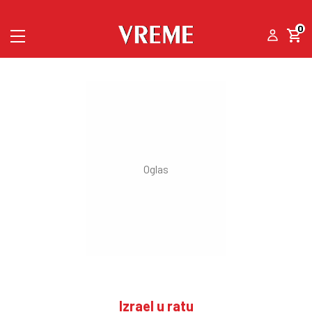
0
Izrael u ratu