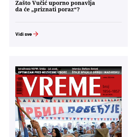
Zašto Vučić uporno ponavlja
da će „priznati poraz“?
Vidi sve