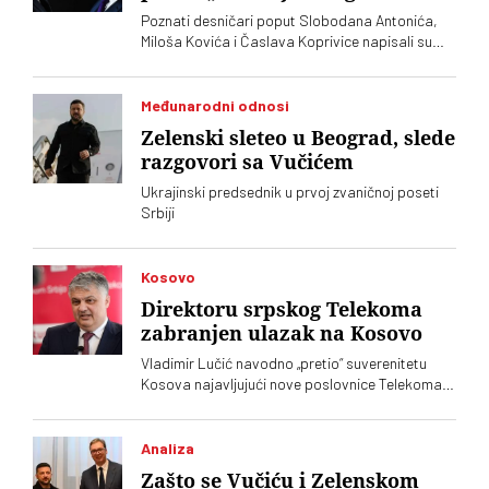
Poznati desničari poput Slobodana Antonića,
Miloša Kovića i Časlava Koprivice napisali su
oštro pismo povodom dolaska predsednika
Ukrajine Volodimira Zelenskog
Međunarodni odnosi
Zelenski sleteo u Beograd, slede
razgovori sa Vučićem
Ukrajinski predsednik u prvoj zvaničnoj poseti
Srbiji
Kosovo
Direktoru srpskog Telekoma
zabranjen ulazak na Kosovo
Vladimir Lučić navodno „pretio“ suverenitetu
Kosova najavljujući nove poslovnice Telekoma
Srbije
Analiza
Zašto se Vučiću i Zelenskom