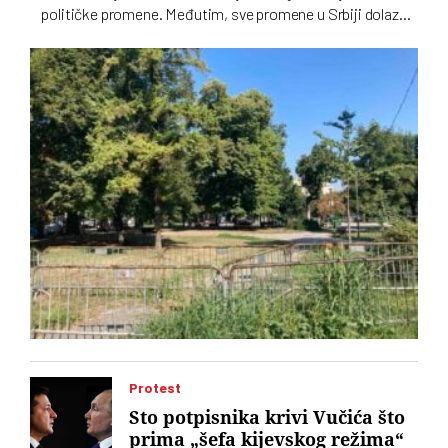
političke promene. Međutim, sve promene u Srbiji dolaze
sporo, pa čak i one koje se tiču gradskih parkova, a
„Ćacilend” još uvek okupira Pionirski
Protest
Sto potpisnika krivi Vučića što
prima „šefa kijevskog režima“