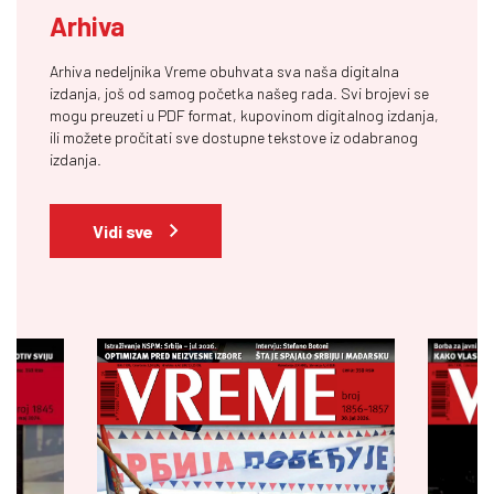
Arhiva
Arhiva nedeljnika Vreme obuhvata sva naša digitalna
izdanja, još od samog početka našeg rada. Svi brojevi se
mogu preuzeti u PDF format, kupovinom digitalnog izdanja,
ili možete pročitati sve dostupne tekstove iz odabranog
izdanja.
Vidi sve