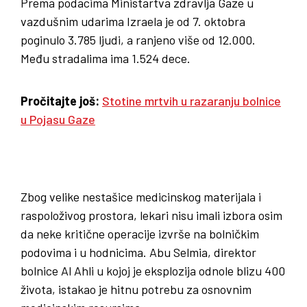
Prema podacima Ministartva zdravlja Gaze u
vazdušnim udarima Izraela je od 7. oktobra
poginulo 3.785 ljudi, a ranjeno više od 12.000.
Među stradalima ima 1.524 dece.
Pročitajte još:
Stotine mrtvih u razaranju bolnice
u Pojasu Gaze
Zbog velike nestašice medicinskog materijala i
raspoloživog prostora, lekari nisu imali izbora osim
da neke kritične operacije izvrše na bolničkim
podovima i u hodnicima. Abu Selmia, direktor
bolnice Al Ahli u kojoj je eksplozija odnole blizu 400
života, istakao je hitnu potrebu za osnovnim