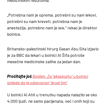
medicinskim resursima.
„Potrebna nam je oprema, potrebni su nam lekovi,
potrebni su nam kreveti, potrebna nam je
anestezija, potrebno nam je sve,“ rekao je direktor
bolnice.
Britansko-palestinski hirurg Gasan Abu Sita izjavio
je za BBC da lekari u bolnici Al Šifa potroše
mesečne medicinske zalihe za jedan dan.
Pročitajte još
Bajden: Za “eksploziju” u bolnici
izgleda da je odgovoran “drugi tim”
U bolnici Al Ahli u trenutku napada nalazilo se oko
4.000 ljudi, ne samo pacijenata, već i onih koji su