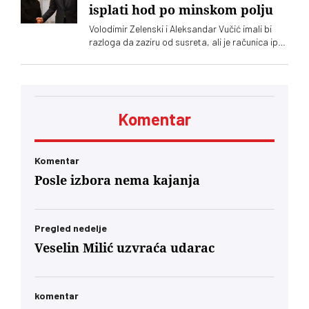
isplati hod po minskom polju
Volodimir Zelenski i Aleksandar Vučić imali bi
razloga da zaziru od susreta, ali je računica ipak
jača – Vučić kupuje naklonost EU, a Zelenskom
trebaju municija i dronovi
Komentar
Komentar
Posle izbora nema kajanja
Pregled nedelje
Veselin Milić uzvraća udarac
komentar