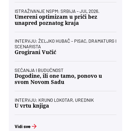
ISTRAŽIVANJE NSPM: SRBIJA – JUL 2026.
Umereni optimizam u priči bez
unapred poznatog kraja
INTERVJU: ŽELJKO HUBAČ – PISAC, DRAMATURG I
SCENARISTA
Grogirani Vučić
SEĆANJA I BUDUĆNOST
Dogodine, ili one tamo, ponovo u
svom Novom Sadu
INTERVJU: KRUNO LOKOTAR, UREDNIK
U vrtu knjiga
Vidi sve