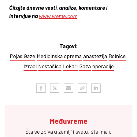
Čitajte dnevne vesti, analize, komentare i
intervjue na
www.vreme.com
Tagovi:
Pojas Gaze
Medicinska oprema
anastezija
Bolnice
Izrael
Nestašica
Lekari
Gaza
operacije
Međuvreme
Šta se zbiva u zemlji i svetu, šta ima u