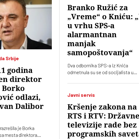
Branko Ružić za
„Vreme“ o Kniću: „
u vrhu SPS-a
alarmantnan
manjak
samopoštovanja“
da Srbije
Dva odbornika SPS-a iz Knića
11 godina
odmetnula su se od socijalista u
en direktor
lokalnoj Skupštini jer ne žele više d
imaju posla sa "nasilnim i
: Borko
neobrazovanim" naprednjacima.
Javni servis
vić odlazi,
Jedan od njih kaže za „Vreme“ da je
van Dalibor
Kršenje zakona na
„SNS u Kniću nasilna skupina
neobrazovanih ljudi" sa kojima ne ž
RTS i RTV: Državn
ni sad, niti ikada više, da sarađuju.
televizije rade bez
Branko Ružić za „Vreme“ kaže da je
 razrešila je Borka
programskih savet
alarmantno da tendencije odricanj
sa mesta direktora