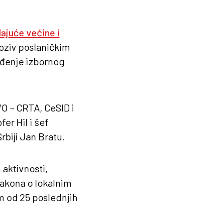
ajuće većine i
poziv poslaničkim
eđenje izbornog
VO – CRTA, CeSID i
er Hil i šef
rbiji Jan Bratu.
aktivnosti,
Zakona o lokalnim
m od 25 poslednjih