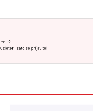
vreme?
leter i zato se prijavite!