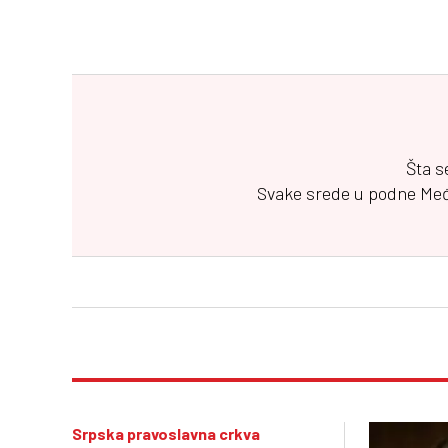
Šta s
Svake srede u podne
Me
Srpska pravoslavna crkva