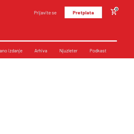
0
Prijavite se
Pretplata
no izdanje
Arhiva
Njuzleter
Podkast