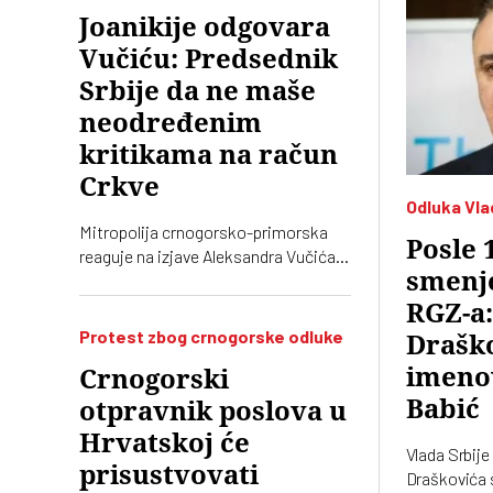
Joanikije odgovara
Vučiću: Predsednik
Srbije da ne maše
neodređenim
kritikama na račun
Crkve
Odluka Vla
Mitropolija crnogorsko-primorska
Posle 
reaguje na izjave Aleksandra Vučića o
smenj
litijama u Crnoj Gori 2020. koje „vrve
od nejasnoća”
RGZ-a
Protest zbog crnogorske odluke
Draško
imeno
Crnogorski
Babić
otpravnik poslova u
Hrvatskoj će
Vlada Srbije
prisustvovati
Draškovića 