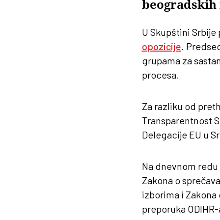
beogradskih 
U Skupštini Srbije
opozicije
. Predse
grupama za sastan
procesa.
Za razliku od pret
Transparentnost Srb
Delegacije EU u Srb
Na dnevnom redu bi
Zakona o sprečavan
izborima i Zakona
preporuka ODIHR-