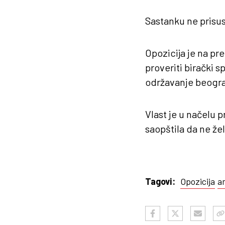
Sastanku ne prisus
Opozicija je na pr
proveriti birački s
održavanje beograd
Vlast je u načelu p
saopštila da ne že
Opozicija
a
Tagovi: