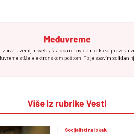
Međuvreme
e zbiva u zemlji i svetu, šta ima u novinama i kako provesti 
đuvreme
stiže elektronskom poštom. To je sasvim solidan njuz
Više iz rubrike Vesti
Socijalisti na lokalu