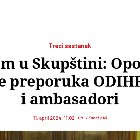
Treći sastanak
m u Skupštini: Opo
e preporuka ODIHR-
i ambasadori
11. april 2024, 11:02
I.M. / Fonet / N1