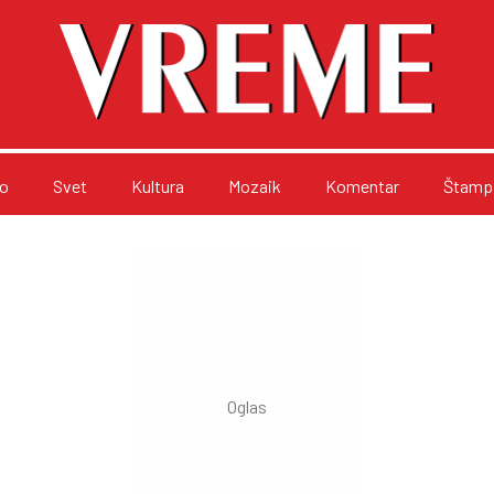
o
Svet
Kultura
Mozaik
Komentar
Štampa