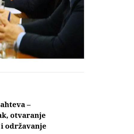
zahteva –
ak, otvaranje
 i održavanje