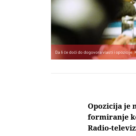
Da li će doći do dogovora vlasti i opozicije:
Opozicija je 
formiranje ko
Radio-televiz