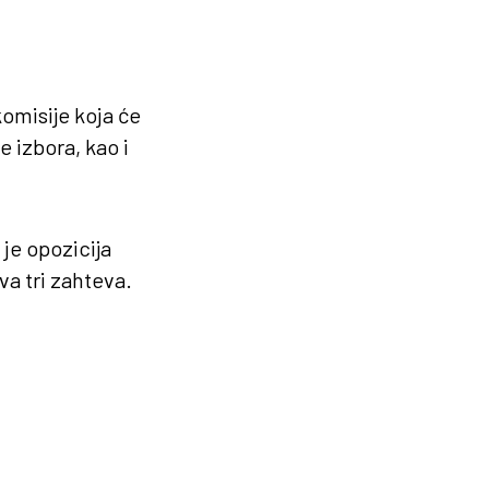
komisije koja će
e izbora, kao i
 je opozicija
va tri zahteva.