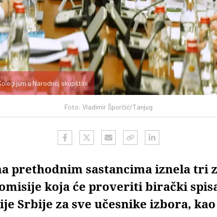
 Kolegijum u Narodnoj skupštini
Foto: Vladimir Šporčić/Tanjug
na prethodnim sastancima iznela tri 
misije koja će proveriti birački spis
ije Srbije za sve učesnike izbora, kao