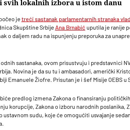
i svih lokalnih izbora u istom danu
 počeo je
treći sastanak parlamentarnih stranaka vlad
dnica Skupštine Srbije
Ana Brnabić
uputila je ranije 
ak o daljem radu na ispunjenju preporuka za unapr
hodnih sastanaka, ovom prisustvuju i predstavnici N
ija. Novina je da su tu i ambasadori, američki Kristof
iji Emanuele Žiofre. Prisutan je i šef Misije OEBS u S
će predlog izmena Zakona o finansiranju političkih 
ju korupcije, Zakona o izboru narodnih poslanika, 
 o ustavnom sudu, koje će omogućiti usvajanje seda
a.