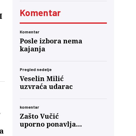
Komentar
I
Komentar
Posle izbora nema
kajanja
Pregled nedelje
a
Veselin Milić
uzvraća udarac
komentar
ele
e
Zašto Vučić
uporno ponavlja
a
a
da će „priznati