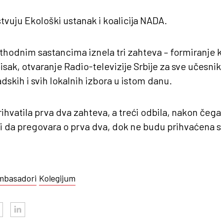
tvuju Ekološki ustanak i koalicija NADA.
ethodnim sastancima iznela tri zahteva – formiranje 
pisak, otvaranje Radio-televizije Srbije za sve učesnik
skih i svih lokalnih izbora u istom danu.
rihvatila prva dva zahteva, a treći odbila, nakon čega
li da pregovara o prva dva, dok ne budu prihvaćena s
mbasadori
Kolegijum