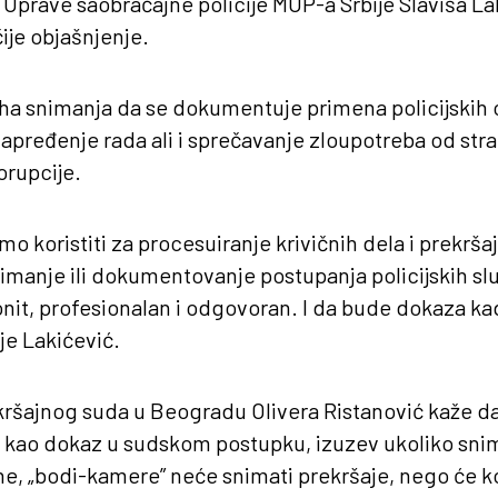
Uprave saobraćajne policije MUP-a Srbije Slaviša La
ije objašnjenje.
vrha snimanja da se dokumentuje primena policijskih 
napređenje rada ali i sprečavanje zloupotreba od stra
orupcije.
 koristiti za procesuiranje krivičnih dela i prekrša
nimanje ili dokumentovanje postupanja policijskih sl
onit, profesionalan i odgovoran. I da bude dokaza k
 je Lakićević.
kršajnog suda u Beogradu Olivera Ristanović kaže d
ni kao dokaz u sudskom postupku, izuzev ukoliko sni
, „bodi-kamere” neće snimati prekršaje, nego će ko