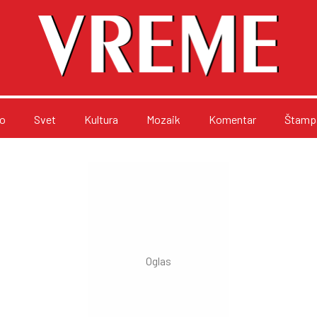
o
Svet
Kultura
Mozaik
Komentar
Štampa