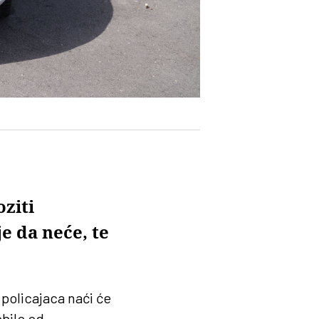
oziti
e da neće, te
policajaca naći će
obilo od