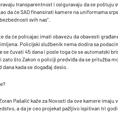
avaju transparentnost i osiguravaju da se poštuju sv
odao da će SAD finansirati kamere na uniformama srpsk
 bezbednosti svih nas“.
te da će policajac imati obavezu da obavesti građan
snimljena. Policijski službenik nema dodira sa podacim
e se čuvati 45 dana i posle toga će se automatski br
li zato što Zakon o policiji predviđa da se pritužba
d dana kada se događaj desio.
ne?
Zoran Pašalić kaže za Novosti da ove kamere imaju v
dstvo, a da je ceo projekat pažljivo ispitivan tri god