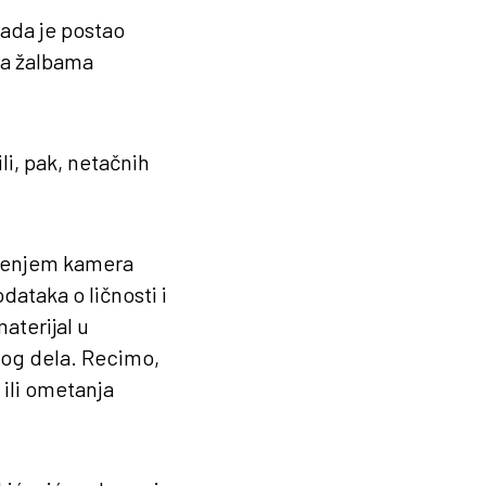
kada je postao
sa žalbama
li, pak, netačnih
vođenjem kamera
dataka o ličnosti i
aterijal u
nog dela. Recimo,
 ili ometanja