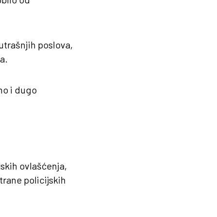
utrašnjih poslova,
a.
no i dugo
skih ovlašćenja,
trane policijskih