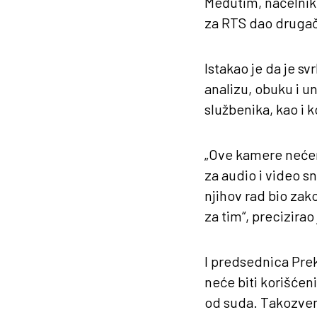
Međutim, načelnik 
za RTS dao drugač
Istakao je da je s
analizu, obuku i u
službenika, kao i k
„Ove kamere nećemo
za audio i video s
njihov rad bio zak
za tim“, precizirao
I predsednica Pre
neće biti korišće
od suda. Takozvene