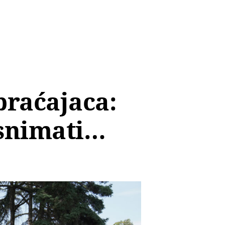
raćajaca:
 snimati…