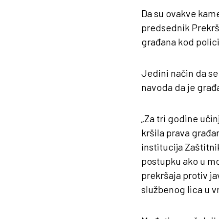
Da su ovakve kamer
predsednik Prekrš
građana kod polici
Jedini način da se 
navoda da je građa
„Za tri godine uči
kršila prava građa
institucija Zaštit
postupku ako u mo
prekršaja protiv j
službenog lica u v