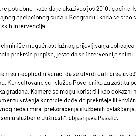
e potrebne, kaže da je ukazivao još 2010. godine, 
ajnog apelacionog suda u Beogradu i kada se sreo 
jskih intervencija.
eliminiše mogućnost lažnog prijavljivanja policajca i
nin prekršio propise, jeste da se intervencija snimi.
njeni su neophodni koraci da se utvrdi da li bi se u
na. Konsultovane su i služba Poverenika za zaštitu po
nika građana. Kamere se mogu koristiti i kao dokazni m
mentu vršenja kontrole dođe do prekršaja ili krivič
avnog reda i mira, prekoračenja službenih ovlašćenja,
ršenju službene dužnosti“, objašnjava Pašalić.