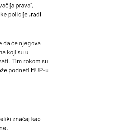
ačija prava”,
e policije „radi
e da će njegova
a koji su u
isati. Tim rokom su
 može podneti MUP-u
eliki značaj kao
ine.