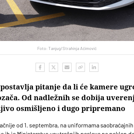
Foto: Tanjug/Strahinja Aćimović
 postavlja pitanje da li će kamere ugr
zača. Od nadležnih se dobija uverenj
žljivo osmišljeno i dugo pripremano
ačnije od 1. septembra, na uniformama saobraćajnih 
o ih je Ministarstvo unutrašnjih poslova na poklon d