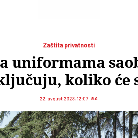
Zaštita privatnosti
a uniformama saob
ključuju, koliko će
22. avgust 2023, 12:07
B.G.