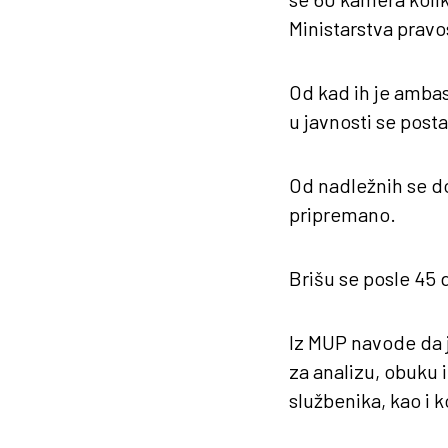
Ministarstva prav
Od kad ih je ambas
u javnosti se posta
Od nadležnih se do
pripremano.
Brišu se posle 45 
Iz MUP navode da 
za analizu, obuku 
službenika, kao i k