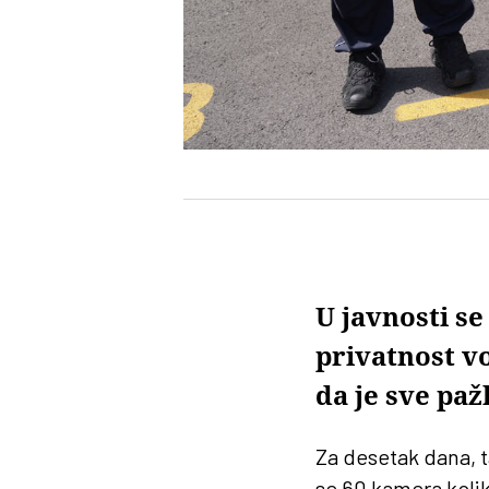
U javnosti se
privatnost vo
da je sve pa
Za desetak dana, t
se 60 kamera kolik