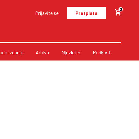
0
Prijavite se
Pretplata
no izdanje
Arhiva
Njuzleter
Podkast