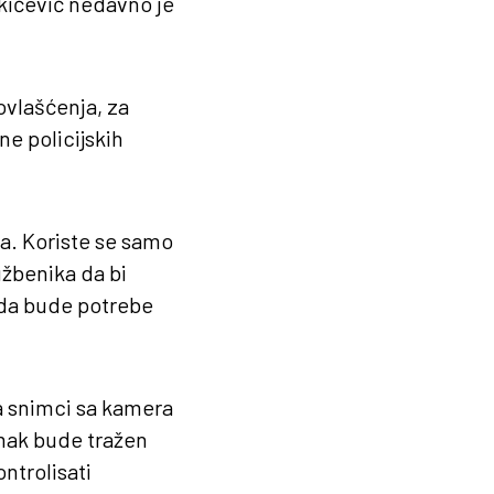
kićević nedavno je
ovlašćenja, za
ne policijskih
ja. Koriste se samo
užbenika da bi
ada bude potrebe
a snimci sa kamera
mak bude tražen
ntrolisati