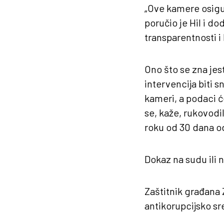
„Ove kamere osigur
poručio je Hil i d
transparentnosti i
Ono što se zna jes
intervencija biti 
kameri, a podaci ć
se, kaže, rukovodi
roku od 30 dana o
Dokaz na sudu ili 
Zaštitnik građana 
antikorupcijsko sre