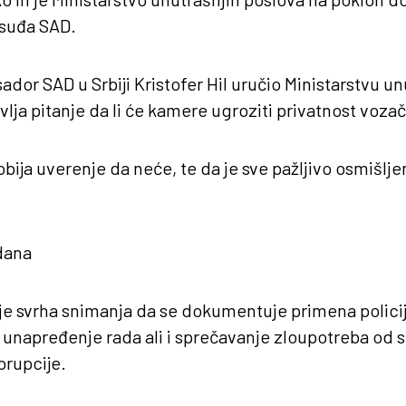
osuđa SAD.
ador SAD u Srbiji Kristofer Hil uručio Ministarstvu un
vlja pitanje da li će kamere ugroziti privatnost vozač
bija uverenje da neće, te da je sve pažljivo osmišlje
dana
je svrha snimanja da se dokumentuje primena policij
i unapređenje rada ali i sprečavanje zloupotreba od s
orupcije.