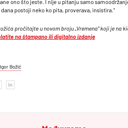
ane ono što jeste. I nije u pitanju samo samoodržanje
dana postoji neko ko pita, proverava, insistira.“
Božića pročitajte u novom broju „Vremena“ koji je na k
latite na štampano ili digitalno izdanje
Igor Božić