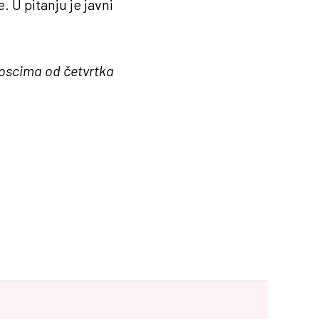
. U pitanju je javni
ioscima od četvrtka