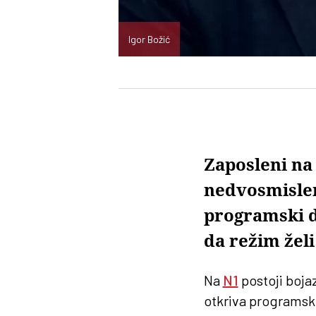
Igor Božić
Zaposleni na 
nedvosmislen
programski d
da režim želi
Na
N1
postoji bojaz
otkriva programski