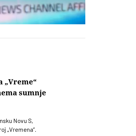
za „Vreme“
 nema sumnje
insku Novu S,
roj „Vremena“.