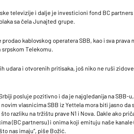
ke televizije i dalje je investicioni fond BC partners
laka sa čela Junajted grupe.
 prodao kablovskog operatera SBB, kao i sva prava 
 srpskom Telekomu.
 udara i otvorenih pritisaka, još niko ne ruši zidove,
rbiji posluje pozitivno i da je najgledanija na SBB-u,
I novim vlasnicima SBB iz Yettela mora biti jasno da 
o što razliku na tržištu prave N1 i Nova. Dakle ako p
cima (BC partnersu) i onima koji emituju naše kanale 
što nas imaju“, piše Božić.