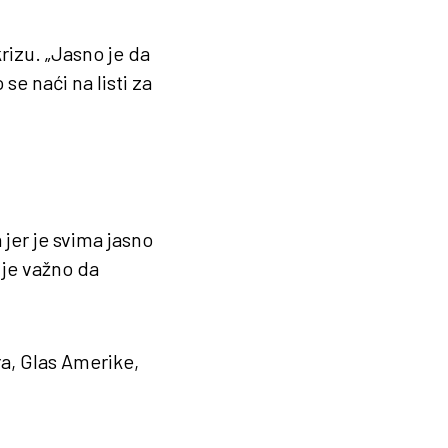
rizu. „Jasno je da
se naći na listi za
 jer je svima jasno
 je važno da
ra, Glas Amerike,