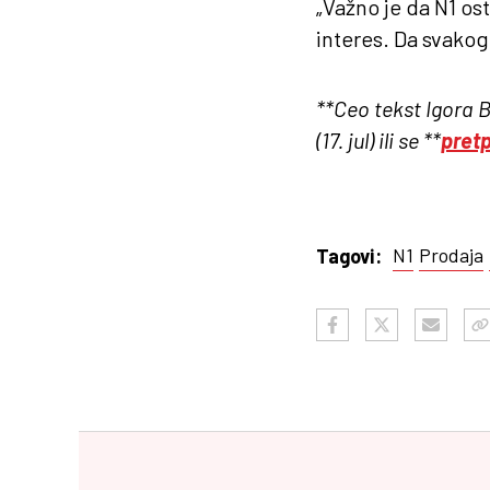
„Važno je da N1 ost
interes. Da svakog 
**Ceo tekst Igora 
(17. jul) ili se **
pretp
N1
Prodaja
Tagovi: