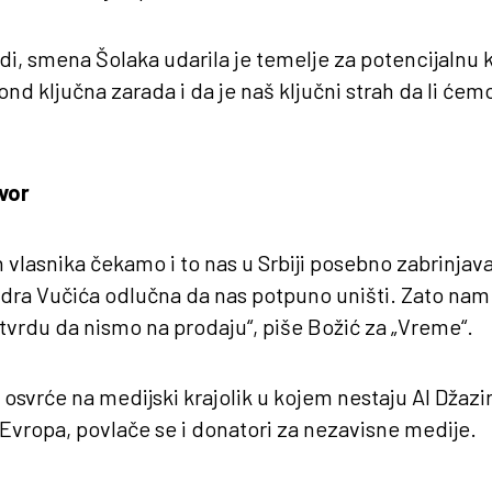
di, smena Šolaka udarila je temelje za potencijalnu k
fond ključna zarada i da je naš ključni strah da li ćemo 
vor
 vlasnika čekamo i to nas u Srbiji posebno zabrinjava
ndra Vučića odlučna da nas potpuno uništi. Zato nam
vrdu da nismo na prodaju“, piše Božić za „Vreme“.
 osvrće na medijski krajolik u kojem nestaju Al Džazi
vropa, povlače se i donatori za nezavisne medije.