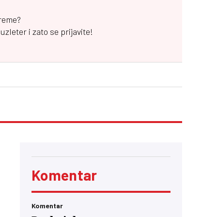
vreme?
leter i zato se prijavite!
Komentar
Komentar