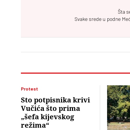
Šta s
Svake srede u podne
Me
Protest
Sto potpisnika krivi
Vučića što prima
„šefa kijevskog
režima“