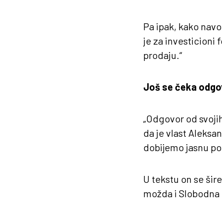
Pa ipak, kako navo
je za investicioni 
prodaju.“
Još se čeka odgo
„Odgovor od svojih
da je vlast Aleksa
dobijemo jasnu pot
U tekstu on se šire
možda i Slobodna E