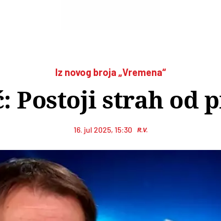
Iz novog broja „Vremena“
ć: Postoji strah od 
16. jul 2025, 15:30
R.V.