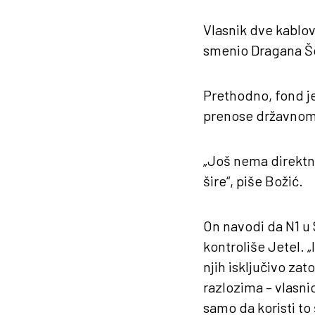
Vlasnik dve kablovs
smenio Dragana Šo
Prethodno, fond je
prenose državnom
„Još nema direktnih
šire“, piše Božić.
On navodi da N1 u S
kontroliše Jetel. „
njih isključivo zat
razlozima – vlasni
samo da koristi to 