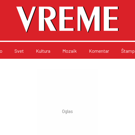
o
Svet
Kultura
Mozaik
Komentar
Štampa