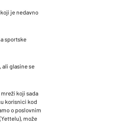
 koji je nedavno
na sportske
 ali glasine se
 mreži koji sada
su korisnici kod
ričamo o poslovnim
(Yettelu), može