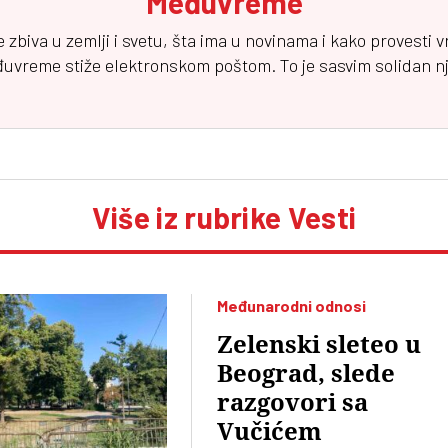
Međuvreme
e zbiva u zemlji i svetu, šta ima u novinama i kako provesti 
đuvreme
stiže elektronskom poštom. To je sasvim solidan njuz
Više iz rubrike Vesti
Međunarodni odnosi
Zelenski sleteo u
Beograd, slede
razgovori sa
Vučićem