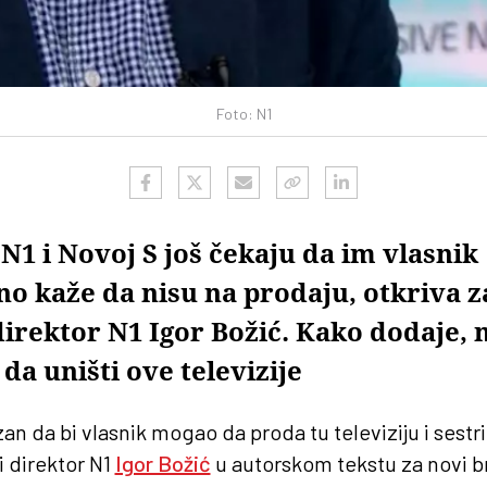
Foto: N1
N1 i Novoj S još čekaju da im vlasnik
o kaže da nisu na prodaju, otkriva 
irektor N1 Igor Božić. Kako dodaje,
 da uništi ove televizije
an da bi vlasnik mogao da proda tu televiziju i sestr
 direktor N1
Igor Božić
u autorskom tekstu za novi b