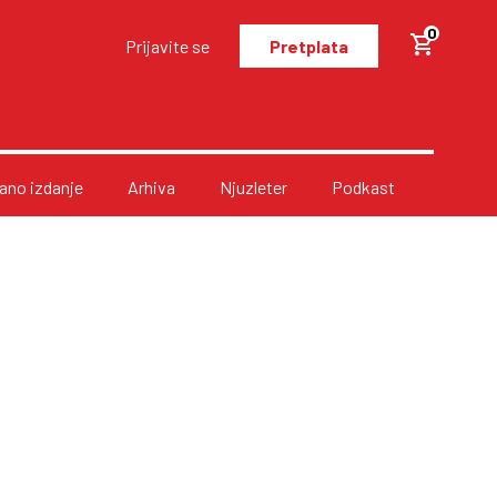
0
Prijavite se
Pretplata
no izdanje
Arhiva
Njuzleter
Podkast