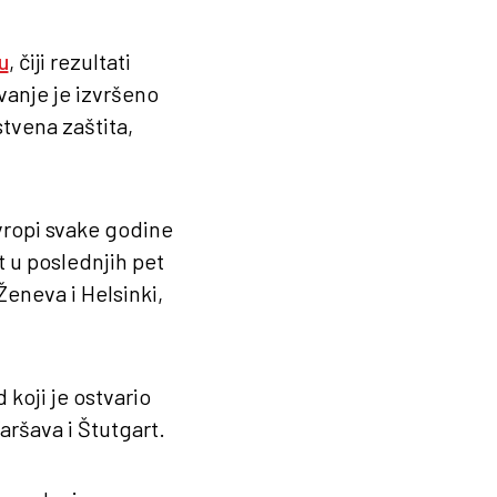
u
, čiji rezultati
ivanje je izvršeno
stvena zaštita,
vropi svake godine
ut u poslednjih pet
eneva i Helsinki,
 koji je ostvario
aršava i Štutgart.