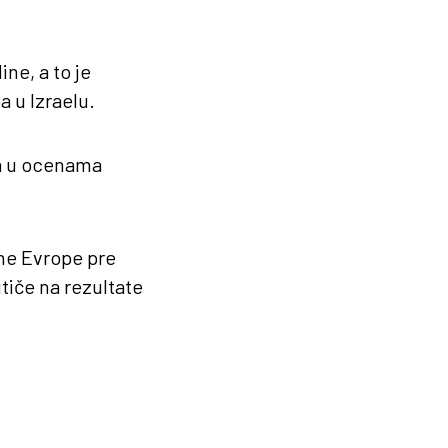
ne, a to je
a u Izraelu.
da u ocenama
žne Evrope pre
tiče na rezultate