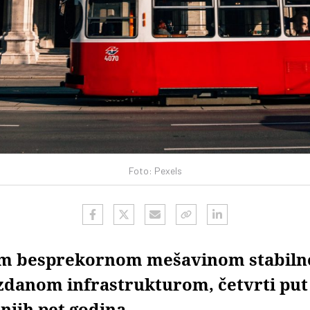
Foto: Pexels
om besprekornom mešavinom stabilnos
zdanom infrastrukturom, četvrti put 
dnjih pet godina