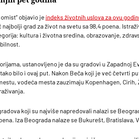
nomist“ objavio je
indeks životnih uslova za ovu godin
najbolji grad za život na svetu sa 98,4 poena. Istraž
gorija: kultura i životna sredina, obrazovanje, zdrav
abilnost.
rijama, ustanovljeno je da su gradovi u Zapadnoj E
e tako bilo i ovaj put. Nakon Beča koji je već četvrti p
estu, vodeća mesta zauzimaju Kopenhagen, Cirih, Ž
aživanja.
gradova koji su najviše napredovali nalazi se Beograd
ena. Iza Beograda nalaze se Bukurešt, Bratislava, V