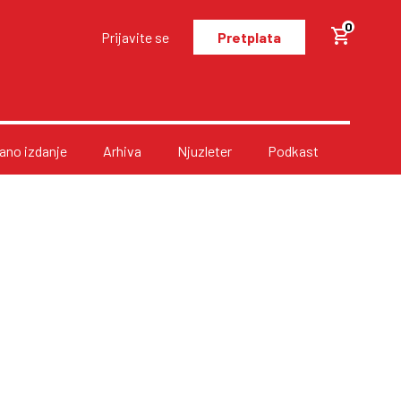
0
Prijavite se
Pretplata
no izdanje
Arhiva
Njuzleter
Podkast