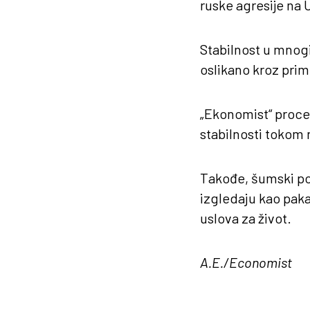
ruske agresije na 
Stabilnost u mnog
oslikano kroz prim
„Ekonomist“ proce
stabilnosti tokom
Takođe, šumski poža
izgledaju kao paka
uslova za život.
A.E./Economist