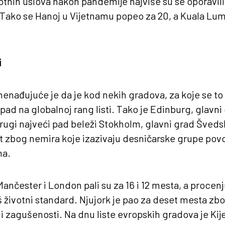
tnih uslova nakon pandemije najviše su se oporavili
. Tako se Hanoj u Vijetnamu popeo za 20, a Kuala Lump
i
nenađujuće je da je kod nekih gradova, za koje se to 
pad na globalnoj rang listi. Tako je Edinburg, glavni
rugi najveći pad beleži Stokholm, glavni grad Švedsk
ivot zbog nemira koje izazivaju desničarske grupe pov
na.
ančester i London pali su za 16 i 12 mesta, a procenj
oš životni standard. Njujork je pao za deset mesta zb
 i zagušenosti. Na dnu liste evropskih gradova je Kije