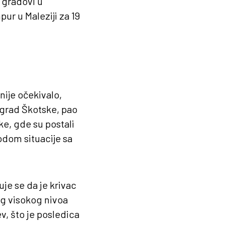
 gradovi u
ur u Maleziji za 19
nije očekivalo,
 grad Škotske, pao
e, gde su postali
odom situacije sa
uje se da je krivac
og visokog nivoa
v, što je posledica