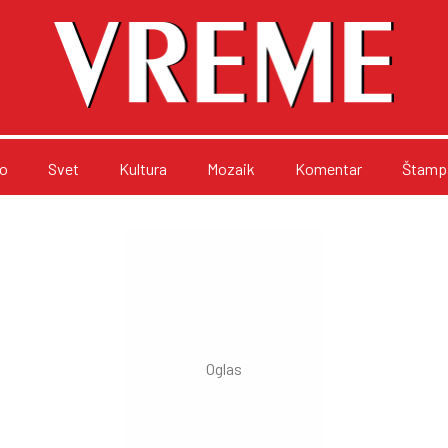
o
Svet
Kultura
Mozaik
Komentar
Štampa