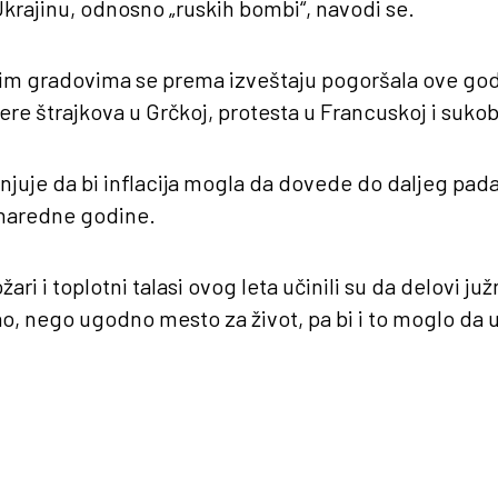
Ukrajinu, odnosno „ruskih bombi“, navodi se.
im gradovima se prema izveštaju pogoršala ove godi
ere štrajkova u Grčkoj, protesta u Francuskoj i sukob
njuje da bi inflacija mogla da dovede do daljeg pa
 naredne godine.
ri i toplotni talasi ovog leta učinili su da delovi ju
o, nego ugodno mesto za život, pa bi i to moglo da u