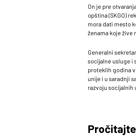
On je pre otvaranj
opština (SKGO) re
mora dati mesto ko
ženama koje žive n
Generalni sekretar
socijalne usluge i
proteklih godina 
unije i u saradnji 
razvoju socijalnih 
Pročitajte