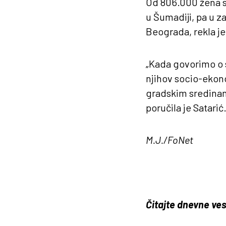
Od 806.000 žena st
u Šumadiji, pa u za
Beograda, rekla je
„Kada govorimo o 
njihov socio-ekono
gradskim sredinama
poručila je Satarić
M.J./FoNet
Čitajte dnevne ves