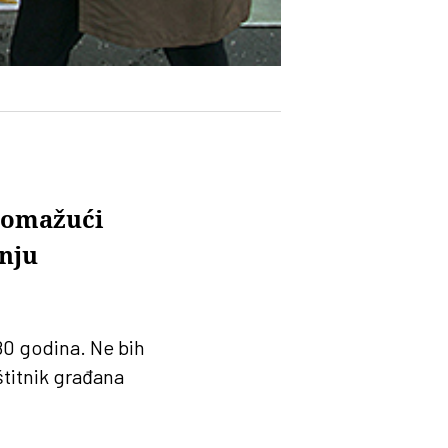
 pomažući
anju
 80 godina. Ne bih
štitnik građana