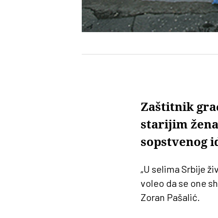
Zaštitnik gr
starijim žen
sopstvenog id
„U selima Srbije ži
voleo da se one shv
Zoran Pašalić.