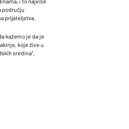
inama, i to najviše
na području
 prijateljstva.
a kažemo je da je
kinje, koje žive u
dskih sredina“,