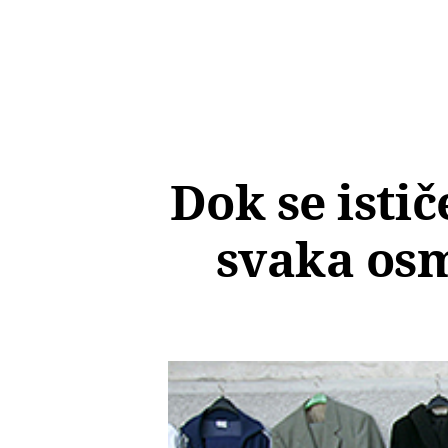
Dok se istič
svaka osm