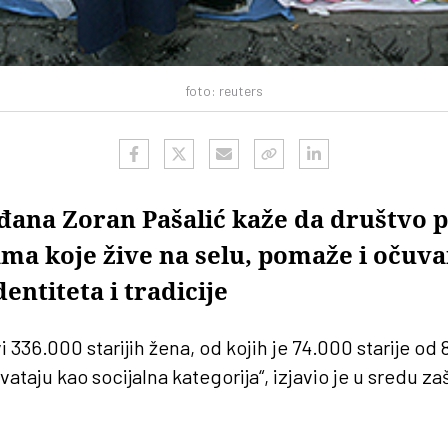
foto: reuters
ađana Zoran Pašalić kaže da društvo
ama koje žive na selu, pomaže i očuv
entiteta i tradicije
vi 336.000 starijih žena, od kojih je 74.000 starije od
ataju kao socijalna kategorija“, izjavio je u sredu za