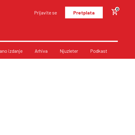
0
Prijavite se
Pretplata
no izdanje
Arhiva
Njuzleter
Podkast