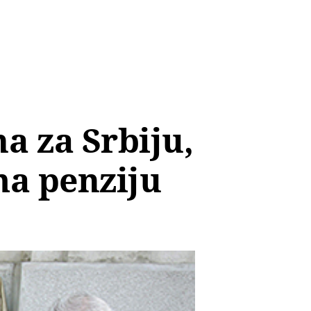
na za Srbiju,
ma penziju