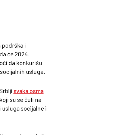
 podrška i
 da će 2024.
oći da konkurišu
socijalnih usluga.
Srbiji
svaka osma
oji su se čuli na
 usluga socijalne i