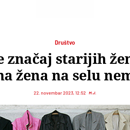
Društvo
e značaj starijih že
a žena na selu ne
22. novembar 2023, 12:52
M.J.