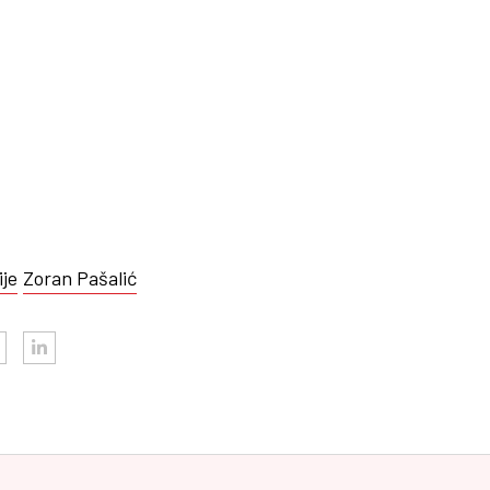
je
Zoran Pašalić