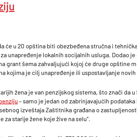
iju
da će u 20 opština biti obezbeđena stručna i tehnička
 za unapređenje lokalnih socijalnih usluga. Dodao je
na grant šema zahvaljujući kojoj će druge opštine m
a kojima je cilj unapređenje ili uspostavljanje novih 
rijih žena je van penzijskog sistema, što znači da u 
penziju
– samo je jedan od zabrinjavajućih podataka k
sebnog izveštaja Zaštitnika građana o zastupljenosti
 za starije žene koje žive na selu“.