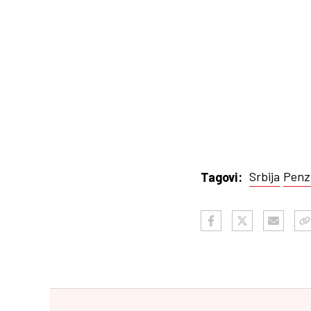
Srbija
Penzi
Tagovi: