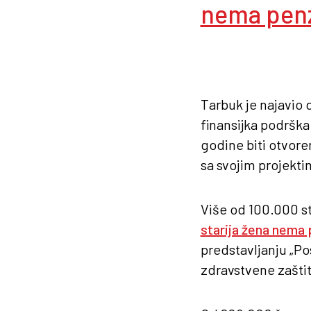
nema penz
Tarbuk je najavio 
finansijka podrška
godine biti otvore
sa svojim projektim
Više od 100.000 sta
starija žena nema 
predstavljanju „Po
zdravstvene zaštite