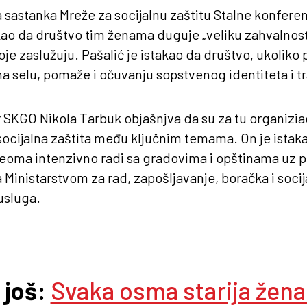
a sastanka Mreže za socijalnu zaštitu Stalne konferen
kao da društvo tim ženama duguje „veliku zahvalnos
je zaslužuju. Pašalić je istakao da društvo, ukoliko
a selu, pomaže i očuvanju sopstvenog identiteta i tr
 SKGO Nikola Tarbuk objašnjva da su za tu organiziac
 socijalna zaštita među ključnim temama. On je ista
veoma intenzivno radi sa gradovima i opštinama uz 
sa Ministarstvom za rad, zapošljavanje, boračka i socij
usluga.
 još:
Svaka osma starija žena 