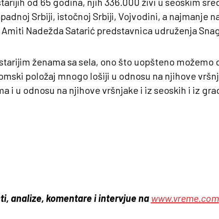
arijih od 65 godina, njih 336.000 živi u seoskim sred
padnoj Srbiji, istočnoj Srbiji, Vojvodini, a najmanje 
 Amiti Nadežda Satarić predstavnica udruženja Snaga
starijim ženama sa sela, ono što uopšteno možemo d
mski položaj mnogo lošiji u odnosu na njihove vršnja
 i u odnosu na njihove vršnjake i iz seoskih i iz gra
.
ti, analize, komentare i intervjue na
www.vreme.com