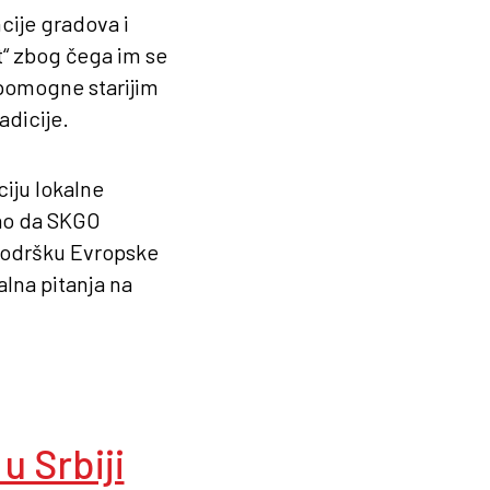
cije gradova i
t“ zbog čega im se
 pomogne starijim
adicije.
iju lokalne
kao da SKGO
podršku Evropske
alna pitanja na
u Srbiji