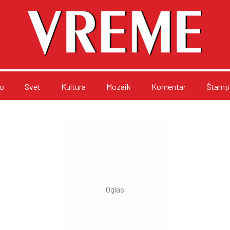
o
Svet
Kultura
Mozaik
Komentar
Štampa