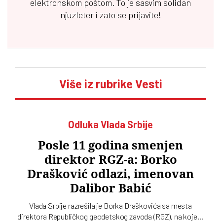
elektronskom poštom. To je sasvim solidan
njuzleter i zato se prijavite!
Više iz rubrike Vesti
Odluka Vlada Srbije
Posle 11 godina smenjen
direktor RGZ-a: Borko
Drašković odlazi, imenovan
Dalibor Babić
Vlada Srbije razrešila je Borka Draškovića sa mesta
direktora Republičkog geodetskog zavoda (RGZ), na kojem