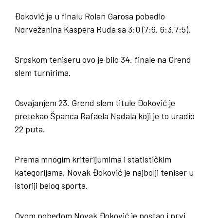
Đoković je u finalu Rolan Garosa pobedio
Norvežanina Kaspera Ruda sa 3:0 (7:6, 6:3,7:5).
Srpskom teniseru ovo je bilo 34. finale na Grend
slem turnirima.
Osvajanjem 23. Grend slem titule Đoković je
pretekao Španca Rafaela Nadala koji je to uradio
22 puta.
Prema mnogim kriterijumima i statističkim
kategorijama, Novak Đoković je najbolji teniser u
istoriji belog sporta.
Ovom pobedom Novak Đoković je postao i prvi