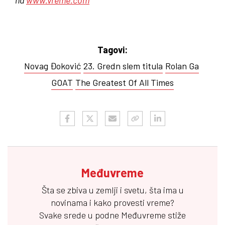
Tagovi:
Novag Đoković
23. Gredn slem titula
Rolan Ga
GOAT
The Greatest Of All Times
Međuvreme
Šta se zbiva u zemlji i svetu, šta ima u
novinama i kako provesti vreme?
Svake srede u podne
Međuvreme
stiže