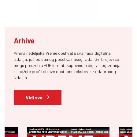
Arhiva
Arhiva nedeljnika Vreme obuhvata sva naša digitalna
izdanja, još od samog početka našeg rada. Svi brojevi se
mogu preuzeti u PDF format, kupovinom digitalnog izdanja,
ili možete pročitati sve dostupne tekstove iz odabranog
izdanja.
Vidi sve