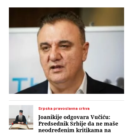
je bio 11 godina. Za vršioca dužnosti direktora imenovan je
geodetski inspektor Dalibor Babić
Srpska pravoslavna crkva
Joanikije odgovara Vučiću:
Predsednik Srbije da ne maše
neodređenim kritikama na