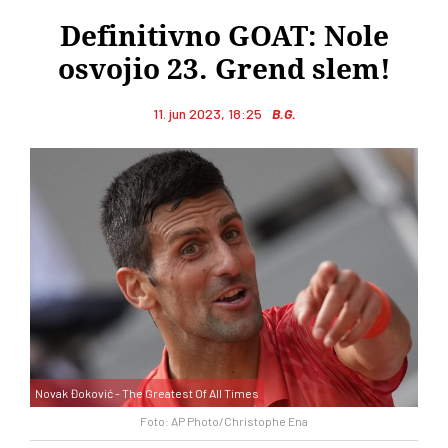
Definitivno GOAT: Nole
osvojio 23. Grend slem!
11. jun 2023, 18:25
B.G.
Novak Đoković - The Greatest Of All Times
Foto: AP Photo/Christophe Ena