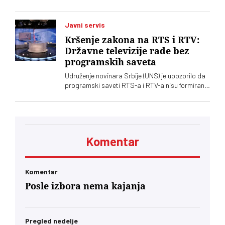
u Kninu izazvalo je političke reakcije u Srbiji.
Vučić je poručio da je reč o proslavi zločina
počinjenih nad srpskim narodom
Javni servis
Kršenje zakona na RTS i RTV:
Državne televizije rade bez
programskih saveta
Udruženje novinara Srbije (UNS) je upozorilo da
programski saveti RTS-a i RTV-a nisu formirani
nakon isteka mandata njihovih članova, zbog
čega se postavlja pitanje poštovanja zakonskih
procedura i funkcionisanja mehanizama
kontrole javnih medijskih servisa
Komentar
Komentar
Posle izbora nema kajanja
Pregled nedelje