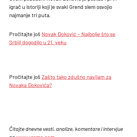
igrač u istoriji koji je svaki Grend slem osvojio
najmanje tri puta.
Pročitajte još
Novak Đoković – Najbolje što se
Srbiji dogodilo u 21. veku
Pročitajte još
Zašto tako zdušno navijam za
Novaka Đokovića?
Čitajte dnevne vesti, analize, komentare i intervjue
na
www.vreme.com