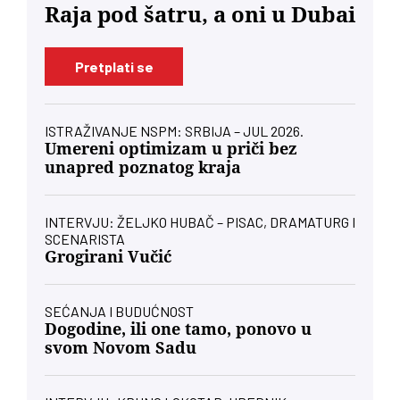
Raja pod šatru, a oni u Dubai
Pretplati se
ISTRAŽIVANJE NSPM: SRBIJA – JUL 2026.
Umereni optimizam u priči bez
unapred poznatog kraja
INTERVJU: ŽELJKO HUBAČ – PISAC, DRAMATURG I
SCENARISTA
Grogirani Vučić
SEĆANJA I BUDUĆNOST
Dogodine, ili one tamo, ponovo u
svom Novom Sadu