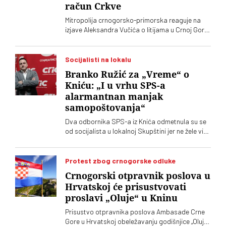
račun Crkve
Mitropolija crnogorsko-primorska reaguje na
izjave Aleksandra Vučića o litijama u Crnoj Gori
2020. koje „vrve od nejasnoća”
Socijalisti na lokalu
Branko Ružić za „Vreme“ o
Kniću: „I u vrhu SPS-a
alarmantnan manjak
samopoštovanja“
Dva odbornika SPS-a iz Knića odmetnula su se
od socijalista u lokalnoj Skupštini jer ne žele više
da imaju posla sa "nasilnim i neobrazovanim"
naprednjacima. Jedan od njih kaže za „Vreme“
da je „SNS u Kniću nasilna skupina
Protest zbog crnogorske odluke
neobrazovanih ljudi" sa kojima ne žele ni sad, niti
Crnogorski otpravnik poslova u
ikada više, da sarađuju. Branko Ružić za
Hrvatskoj će prisustvovati
„Vreme“ kaže da je alarmantno da tendencije
proslavi „Oluje“ u Kninu
odricanja od izvornih principa i mazohizma
postoje ne samo na lokalu, već i u samom vrhu
Prisustvo otpravnika poslova Ambasade Crne
SPS-a
Gore u Hrvatskoj obeležavanju godišnjice „Oluje“