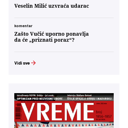
Veselin Milić uzvraća udarac
komentar
Zašto Vučić uporno ponavlja
da će „priznati poraz“?
Vidi sve