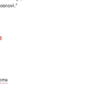
osnovi.“
m
Roma