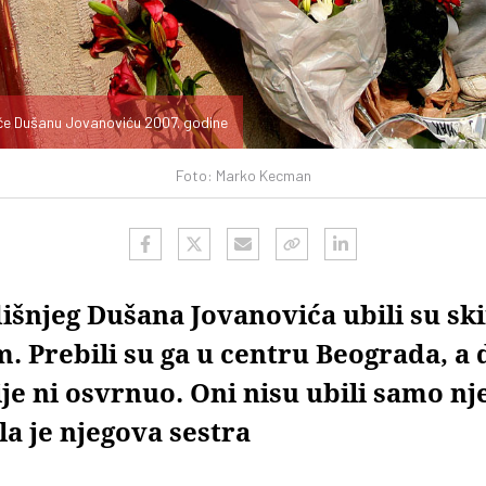
če Dušanu Jovanoviću 2007. godine
Foto: Marko Kecman
išnjeg Dušana Jovanovića ubili su sk
m. Prebili su ga u centru Beograda, a 
je ni osvrnuo. Oni nisu ubili samo nje
la je njegova sestra