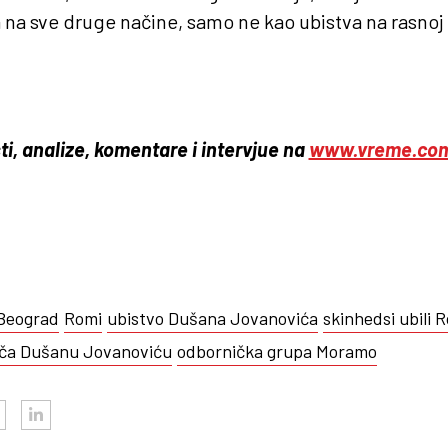
 na sve druge načine, samo ne kao ubistva na rasnoj 
ti, analize, komentare i intervjue na
www.vreme.co
Beograd
Romi
ubistvo Dušana Jovanovića
skinhedsi ubili 
ča Dušanu Jovanoviću
odbornička grupa Moramo