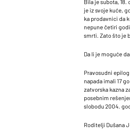
Bila je subota, 18
je iz svoje kuće, 
ka prodavnici da k
nepune četiri godi
smrti. Zato što je
Da li je moguće da
Pravosudni epilog j
napada imali 17 go
zatvorska kazna za
posebnim rešenjem
slobodu 2004. godi
Roditelji Dušana J