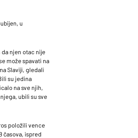
ubijen, u
 da njen otac nije
 se može spavati na
na Slaviji, gledali
ili su jedina
calo na sve njih,
 njega, ubili su sve
os položili vence
18 časova, ispred