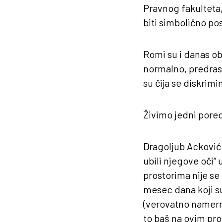
Pravnog fakulteta
biti simbolično po
Romi su i danas ob
normalno, predrasu
su čija se diskrim
Živimo jedni pored
Dragoljub Acković 
ubili njegove oči“
prostorima nije se
mesec dana koji su
(verovatno namerno
to baš na ovim pros