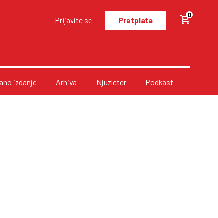
0
Prijavite se
Pretplata
no izdanje
Arhiva
Njuzleter
Podkast