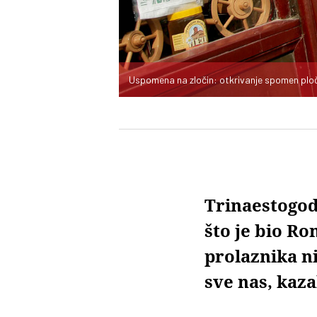
Uspomena na zločin: otkrivanje spomen plo
Trinaestogod
što je bio Ro
prolaznika ni
sve nas, kaza