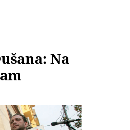
Dušana: Na
izam