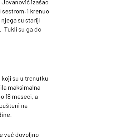
n Jovanović izašao
i sestrom, i krenuo
jega su stariji
. Tukli su ga do
 koji su u trenutku
bila maksimalna
o 18 meseci, a
pušteni na
dine.
je već dovoljno