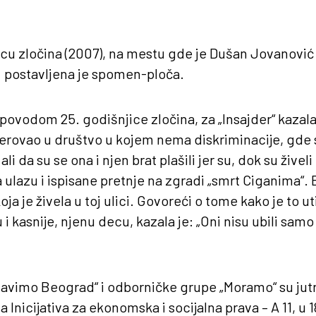
u zločina (2007), na mestu gde je Dušan Jovanović 
, postavljena je spomen-ploča.
 povodom 25. godišnjice zločina, za „Insajder“ kazala
 verovao u društvo u kojem nema diskriminacije, gde
 ali da su se ona i njen brat plašili jer su, dok su živeli 
ulazu i ispisane pretnje na zgradi „smrt Ciganima“. B
a je živela u toj ulici. Govoreći o tome kako je to uti
u i kasnije, njenu decu, kazala je: „Oni nisu ubili samo
avimo Beograd“ i odborničke grupe „Moramo“ su jutr
Inicijativa za ekonomska i socijalna prava – A 11, u 