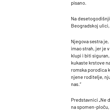
pisano.
Na desetogodišnjic
Beogradskoj ulici
Njegova sestra je,
imao strah, jer je
klupi i biti siguran,
kukaste krstove na 
romska porodica koj
njene roditelje, nj
nas.“
Predstavnici „Ne d
na spomen-ploču, a 