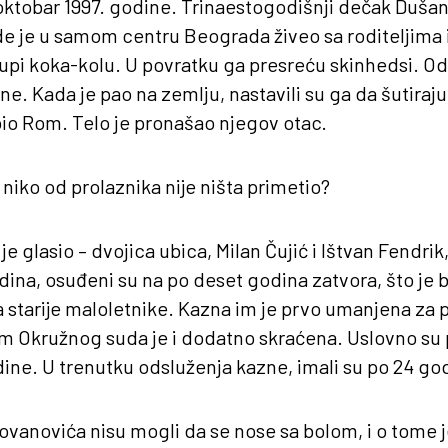
. oktobar 1997. godine. Trinaestogodišnji dečak Duša
gde je u samom centru Beograda živeo sa roditeljima 
upi koka-kolu. U povratku ga presreću skinhedsi. Od n
ne. Kada je pao na zemlju, nastavili su ga da šutiraju
 bio Rom. Telo je pronašao njegov otac.
 niko od prolaznika nije ništa primetio?
e glasio – dvojica ubica, Milan Čujić i Ištvan Fendrik,
dina, osuđeni su na po deset godina zatvora, što je 
 starije maloletnike. Kazna im je prvo umanjena za p
 Okružnog suda je i dodatno skraćena. Uslovno su 
ne. U trenutku odsluženja kazne, imali su po 24 go
ovanovića nisu mogli da se nose sa bolom, i o tome 