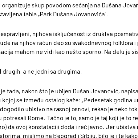
, organizuje skup povodom sećanja na Dušana Jova
stavljena tabla „Park Dušana Jovanovića“.
espravljeni, njihova isključenost iz društva posmatr
de na njihov račun deo su svakodnevnog folklora i 
inacija mahom ne vidi kao nešto sporno. Na delu je s
 drugih, a ne jedni sa drugima.
je tada, nakon što je ubijen Dušan Jovanović, napisa
 u kojoj se između ostalog kaže: „Pedesetak godina 
 dogodilo ubistvo na rasnoj osnovi, rekao je neko to
 potresali Rome. Tačno je to, samo je taj koji je to 
) da ovoj konstataciji doda i reč javno. Jer ubistva n
torima, mislimo na Beograd i Srbiju, bilo je i te kako. B