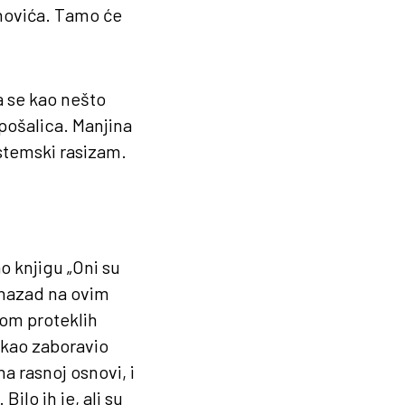
novića. Tamo će
a se kao nešto
pošalica. Manjina
istemski rasizam.
o knjigu „Oni su
unazad na ovim
kom proteklih
rekao zaboravio
a rasnoj osnovi, i
ilo ih je, ali su