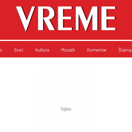
o
Svet
Kultura
Mozaik
Komentar
Štampa