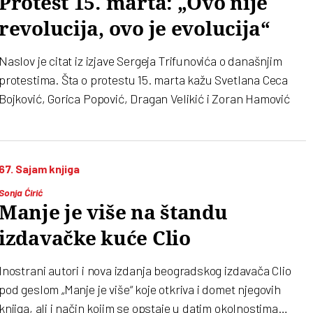
Protest 15. marta: „Ovo nije
revolucija, ovo je evolucija“
Naslov je citat iz izjave Sergeja Trifunovića o današnjim
protestima. Šta o protestu 15. marta kažu Svetlana Ceca
Bojković, Gorica Popović, Dragan Velikić i Zoran Hamović
67. Sajam knjiga
Sonja Ćirić
Manje je više na štandu
izdavačke kuće Clio
Inostrani autori i nova izdanja beogradskog izdavača Clio
pod geslom „Manje je više“ koje otkriva i domet njegovih
knjiga, ali i način kojim se opstaje u datim okolnostima