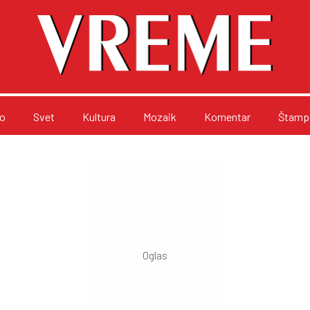
o
Svet
Kultura
Mozaik
Komentar
Štampa