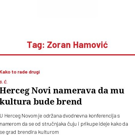
Tag: Zoran Hamović
Kako to rade drugi
S. Ć.
Herceg Novi namerava da mu
kultura bude brend
U Herceg Novom je održana dvodnevna konferencija s
namerom da se od stručnjaka čuju i prikupe ideje kako da
se grad brendira kulturom