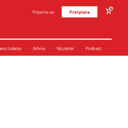
0
Prijavite se
Pretplata
no izdanje
Arhiva
Njuzleter
Podkast