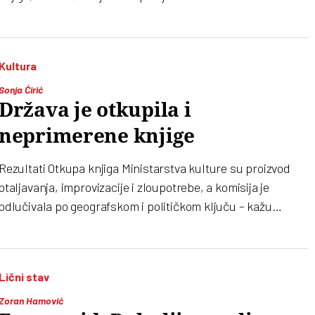
srpskog izdavaštva
Kultura
Sonja Ćirić
Država je otkupila i
neprimerene knjige
Rezultati Otkupa knjiga Ministarstva kulture su proizvod
otaljavanja, improvizacije i zloupotrebe, a komisija je
odlučivala po geografskom i političkom ključu – kažu
izdavači. Otkupljene su knjige desničara, ali ne i Vaska
Pope, Ksenije Atanasijević, najbolja pesnička knjiga…
Lični stav
Zoran Hamović