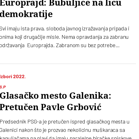
Europrajd: Bubuljice na licu
demokratije
Svi imaju ista prava, sloboda javnog izražavanja pripada i
onima koji drugačije misle. Nema opravdanja za zabranu
održavanja Europrajda. Zabranom su bez potrebe
stvorene nepomirljive strane koje još žešće proizvode
isključivost i netoleranciju
Izbori 2022.
S.P
Glasačko mesto Galenika:
Pretučen Pavle Grbović
Predsednik PSG-a je pretučen ispred glasačkog mesta u
Galenici nakon što je prozvao nekolicinu muškaraca sa
kapuljačama na glavi da imaju paralelne biračke spiskove.