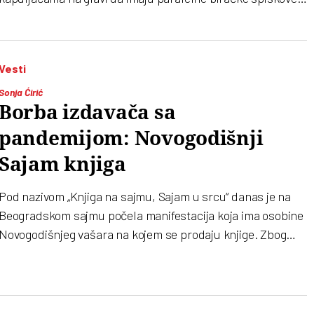
Muškarci su nakon toga pobegli, a jedna grupa je utekla u
biračko mesto, za njima su zaključana stražnja vrata
Vesti
Sonja Ćirić
Borba izdavača sa
pandemijom: Novogodišnji
Sajam knjiga
Pod nazivom „Knjiga na sajmu, Sajam u srcu“ danas je na
Beogradskom sajmu počela manifestacija koja ima osobine
Novogodišnjeg vašara na kojem se prodaju knjige. Zbog
pandemije, zbog koje su dva Međunarodna sajma knjiga
otkazana, neki izdavači su i ovog puta odlučili da ne
učestvuju. Za mnoge je sajamska prodaja pitanje opstanka