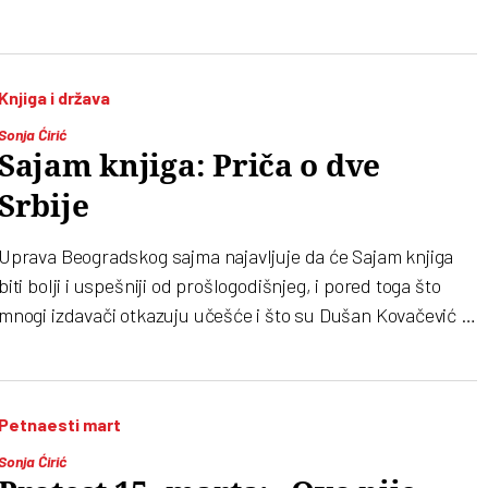
Knjiga i država
Sonja Ćirić
Sajam knjiga: Priča o dve
Srbije
Uprava Beogradskog sajma najavljuje da će Sajam knjiga
biti bolji i uspešniji od prošlogodišnjeg, i pored toga što
mnogi izdavači otkazuju učešće i što su Dušan Kovačević i
Vladislav Bajac podneli ostavke
Petnaesti mart
Sonja Ćirić