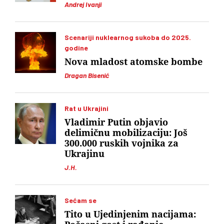
Andrej Ivanji
Scenariji nuklearnog sukoba do 2025.
godine
Nova mladost atomske bombe
Dragan Bisenić
Rat u Ukrajini
Vladimir Putin objavio
delimičnu mobilizaciju: Još
300.000 ruskih vojnika za
Ukrajinu
J.H.
Sećam se
Tito u Ujedinjenim nacijama: