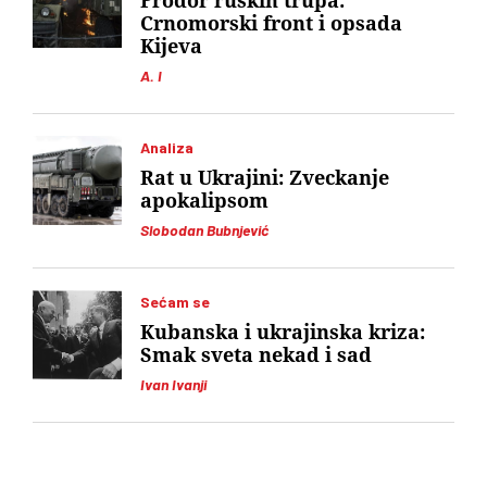
Prodor ruskih trupa:
Crnomorski front i opsada
Kijeva
A. I
Analiza
Rat u Ukrajini: Zveckanje
apokalipsom
Slobodan Bubnjević
Sećam se
Kubanska i ukrajinska kriza:
Smak sveta nekad i sad
Ivan Ivanji