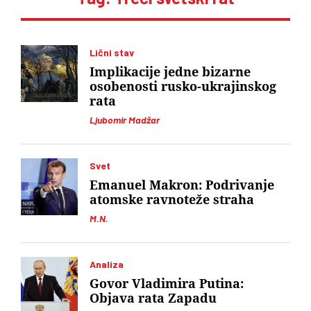
Lični stav
Implikacije jedne bizarne
osobenosti rusko-ukrajinskog
rata
Ljubomir Madžar
Svet
Emanuel Makron: Podrivanje
atomske ravnoteže straha
M.N.
Analiza
Govor Vladimira Putina:
Objava rata Zapadu