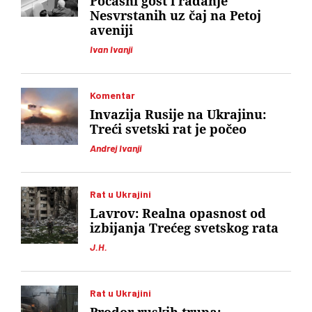
Počasni gost i rađanje
Nesvrstanih uz čaj na Petoj
aveniji
Ivan Ivanji
Komentar
Invazija Rusije na Ukrajinu:
Treći svetski rat je počeo
Andrej Ivanji
Rat u Ukrajini
Lavrov: Realna opasnost od
izbijanja Trećeg svetskog rata
J.H.
Rat u Ukrajini