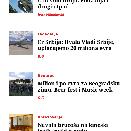
U novom broju: Filozofija i
drugi otpad
Ivan Milenković
Ekonomija
Er Srbija: Hvala Vladi Srbije,
uplaćujemo 20 miliona evra
B.G.
Beograd
Milion i po evra za Beogradsku
zimu, Beer fest i Music week
S.Ć.
Obrazovanje
Navala brucoša na kineski