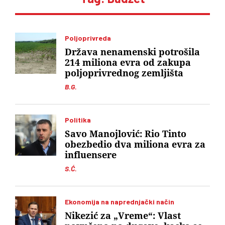
Poljoprivreda
Država nenamenski potrošila
214 miliona evra od zakupa
poljoprivrednog zemljišta
B.G.
Politika
Savo Manojlović: Rio Tinto
obezbedio dva miliona evra za
influensere
S.Ć.
Ekonomija na naprednjački način
Nikezić za „Vreme“: Vlast