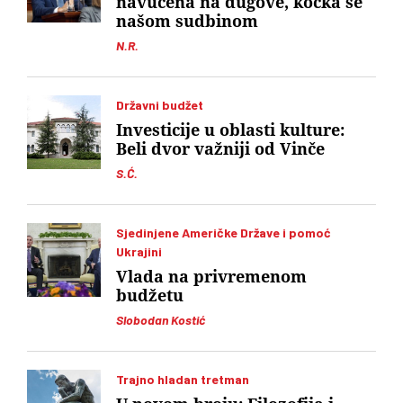
navučena na dugove, kocka se
našom sudbinom
N.R.
Državni budžet
Investicije u oblasti kulture:
Beli dvor važniji od Vinče
S.Ć.
Sjedinjene Američke Države i pomoć
Ukrajini
Vlada na privremenom
budžetu
Slobodan Kostić
Trajno hladan tretman