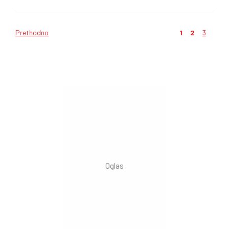
Prethodno
1
2
3
Kretanje
članaka