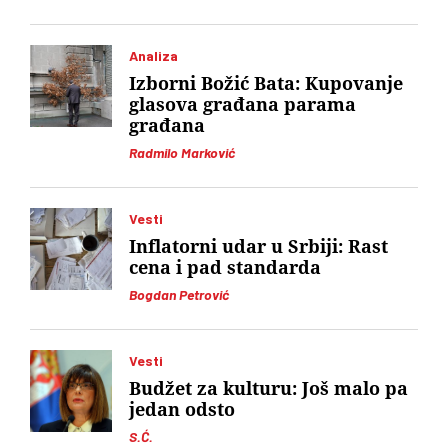
Analiza
Izborni Božić Bata: Kupovanje
glasova građana parama
građana
Radmilo Marković
Vesti
Inflatorni udar u Srbiji: Rast
cena i pad standarda
Bogdan Petrović
Vesti
Budžet za kulturu: Još malo pa
jedan odsto
S.Ć.