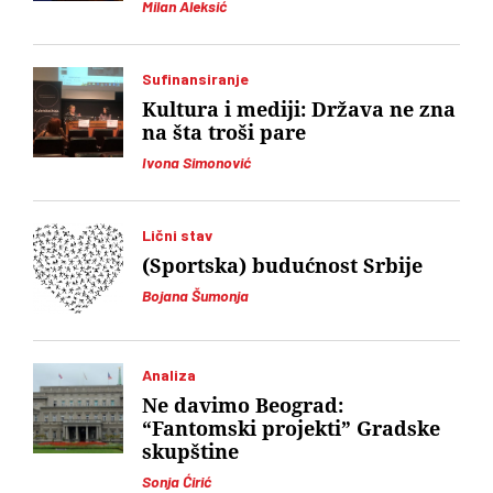
Milan Aleksić
Sufinansiranje
Kultura i mediji: Država ne zna
na šta troši pare
Ivona Simonović
Lični stav
(Sportska) budućnost Srbije
Bojana Šumonja
Analiza
Ne davimo Beograd:
“Fantomski projekti” Gradske
skupštine
Sonja Ćirić