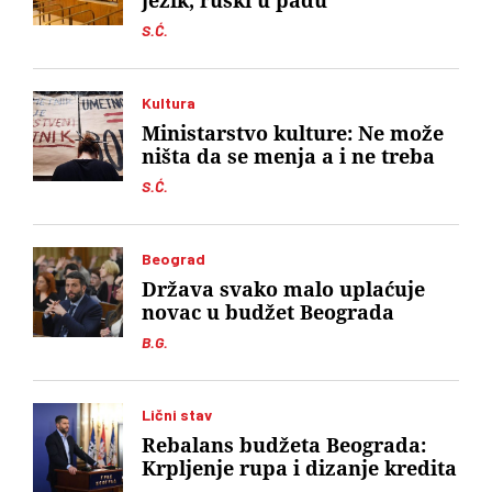
jezik, ruski u padu
S.Ć.
Kultura
Ministarstvo kulture: Ne može
ništa da se menja a i ne treba
S.Ć.
Beograd
Država svako malo uplaćuje
novac u budžet Beograda
B.G.
Lični stav
Rebalans budžeta Beograda:
Krpljenje rupa i dizanje kredita