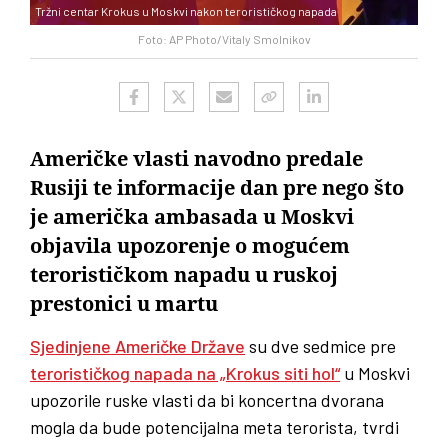
Tržni centar Krokus u Moskvi nakon terorističkog napada
Foto: AP Photo/Vitaly Smolnikov
Američke vlasti navodno predale
Rusiji te informacije dan pre nego što
je američka ambasada u Moskvi
objavila upozorenje o mogućem
terorističkom napadu u ruskoj
prestonici u martu
Sjedinjene Američke Države
su dve sedmice pre
terorističkog napada na „Krokus siti hol“
u Moskvi
upozorile ruske vlasti da bi koncertna dvorana
mogla da bude potencijalna meta terorista, tvrdi