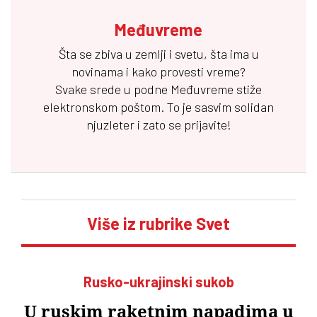
Međuvreme
Šta se zbiva u zemlji i svetu, šta ima u
novinama i kako provesti vreme?
Svake srede u podne
Međuvreme
stiže
elektronskom poštom. To je sasvim solidan
njuzleter i zato se prijavite!
Više iz rubrike Svet
Rusko-ukrajinski sukob
U ruskim raketnim napadima u