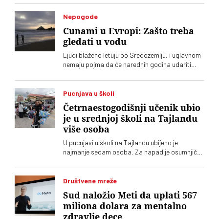
Nepogode
Cunami u Evropi: Zašto treba
gledati u vodu
Ljudi blaženo letuju po Sredozemlju, i uglavnom
nemaju pojma da će narednih godina udariti
veliki cunami. A neznanje može da se plati
životom
Pucnjava u školi
Četrnaestogodišnji učenik ubio
je u srednjoj školi na Tajlandu
više osoba
U pucnjavi u školi na Tajlandu ubijeno je
najmanje sedam osoba. Za napad je osumnjičen
četrnaestogodišnji učenik
Društvene mreže
Sud naložio Meti da uplati 567
miliona dolara za mentalno
zdravlje dece