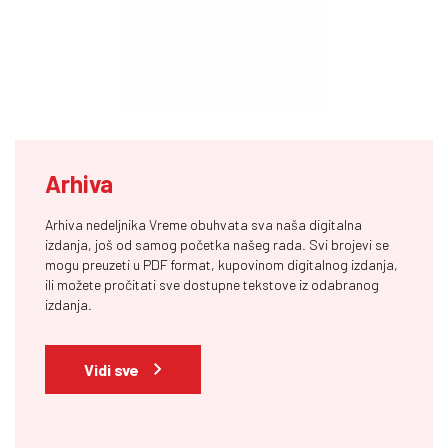
Arhiva
Arhiva nedeljnika Vreme obuhvata sva naša digitalna
izdanja, još od samog početka našeg rada. Svi brojevi se
mogu preuzeti u PDF format, kupovinom digitalnog izdanja,
ili možete pročitati sve dostupne tekstove iz odabranog
izdanja.
Vidi sve