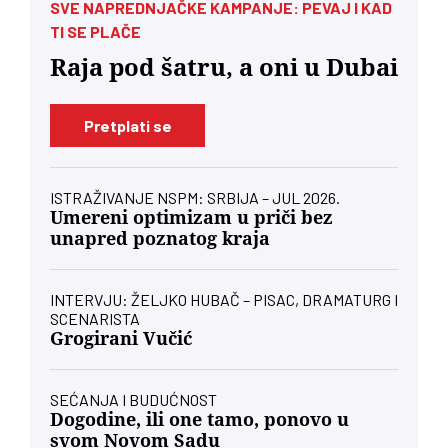
SVE NAPREDNJAČKE KAMPANJE: PEVAJ I KAD
TI SE PLAČE
Raja pod šatru, a oni u Dubai
Pretplati se
ISTRAŽIVANJE NSPM: SRBIJA – JUL 2026.
Umereni optimizam u priči bez
unapred poznatog kraja
INTERVJU: ŽELJKO HUBAČ – PISAC, DRAMATURG I
SCENARISTA
Grogirani Vučić
SEĆANJA I BUDUĆNOST
Dogodine, ili one tamo, ponovo u
svom Novom Sadu