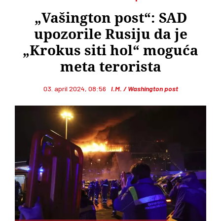
„Vašington post“: SAD
upozorile Rusiju da je
„Krokus siti hol“ moguća
meta terorista
03. april 2024, 08:56
I.M. / Washington post