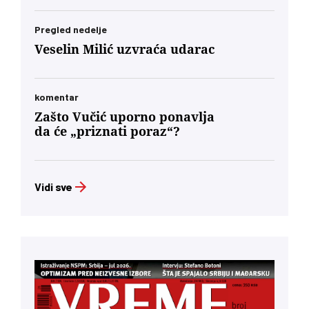
Pregled nedelje
Veselin Milić uzvraća udarac
komentar
Zašto Vučić uporno ponavlja
da će „priznati poraz“?
Vidi sve