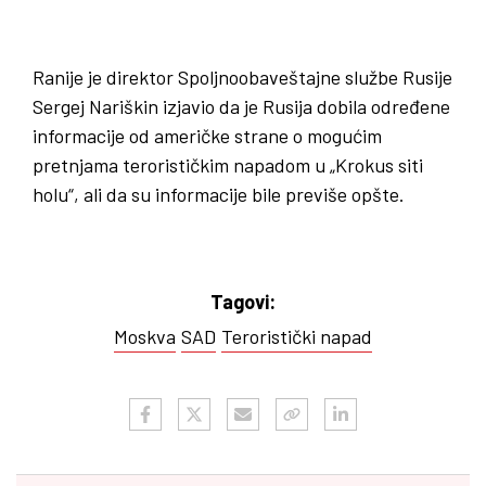
Ranije je direktor Spoljnoobaveštajne službe Rusije
Sergej Nariškin izjavio da je Rusija dobila određene
informacije od američke strane o mogućim
pretnjama terorističkim napadom u „Krokus siti
holu“, ali da su informacije bile previše opšte.
Tagovi:
Moskva
SAD
Teroristički napad