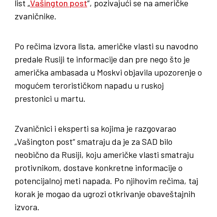
list „
Vašington post
“, pozivajući se na američke
zvaničnike.
Po rečima izvora lista, američke vlasti su navodno
predale Rusiji te informacije dan pre nego što je
američka ambasada u Moskvi objavila upozorenje o
mogućem terorističkom napadu u ruskoj
prestonici u martu.
Zvaničnici i eksperti sa kojima je razgovarao
„Vašington post“ smatraju da je za SAD bilo
neobično da Rusiji, koju američke vlasti smatraju
protivnikom, dostave konkretne informacije o
potencijalnoj meti napada. Po njihovim rečima, taj
korak je mogao da ugrozi otkrivanje obaveštajnih
izvora.