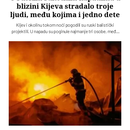
blizini Kijeva stradalo troje
ljudi, među kojima i jedno dete
Kijev i okolinu tokom noći pogodili su ruski balistički
projektili. U napadu su poginule najmanje tri osobe, među
kojima je i dete, dok su tri osobe povređene