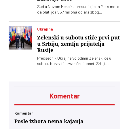
Sud u Novom Meksiku presudio je da Meta mora
da plati još 567 miliona dolara zbog
ugrožavanja bezbednosti dece na svojim
platformama. Kompnija odbacuje optužbe i
najavljuje žalbu
Ukrajina
Zelenski u subotu stiže prvi put
u Srbiju, zemlju prijatelja
Rusije
Predsednik Ukrajine Volodimir Zelenski će u
subotu boraviti u zvaničnoj poseti Srbiji.
Ugostitiće ga njegov srposki kolega Aleksandar
Vučić, saopštila je služba za saradnju sa
medijima šefa srpske države
Komentar
Komentar
Posle izbora nema kajanja