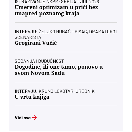
ISTRAŽIVANJE NSPM: SRBIJA – JUL 2026.
Umereni optimizam u priči bez
unapred poznatog kraja
INTERVJU: ŽELJKO HUBAČ – PISAC, DRAMATURG I
SCENARISTA
Grogirani Vučić
SEĆANJA I BUDUĆNOST
Dogodine, ili one tamo, ponovo u
svom Novom Sadu
INTERVJU: KRUNO LOKOTAR, UREDNIK
U vrtu knjiga
Vidi sve