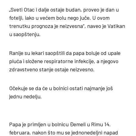
„Sveti Otac i dalje ostaje budan, proveo je dan u
fotelji, iako u većem bolu nego juče. U ovom
trenutku prognoza je neizvesna“, naveo je Vatikan
u saopštenju.
Ranije su lekari saopštili da papa boluje od upale
pluća i složene respiratorne infekcije, a njegovo
zdravstveno stanje ostaje neizvesno.
Očekuje se da će u bolnici ostati najmanje još
jednu nedelju.
Papa je primljen u bolnicu Đemeli u Rimu 14.
februara, nakon što mu se jednonedeljni napad