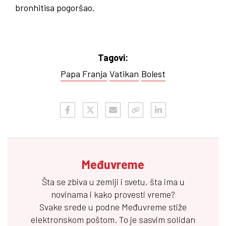
bronhitisa pogoršao.
Tagovi:
Papa Franja
Vatikan
Bolest
Međuvreme
Šta se zbiva u zemlji i svetu, šta ima u
novinama i kako provesti vreme?
Svake srede u podne
Međuvreme
stiže
elektronskom poštom. To je sasvim solidan