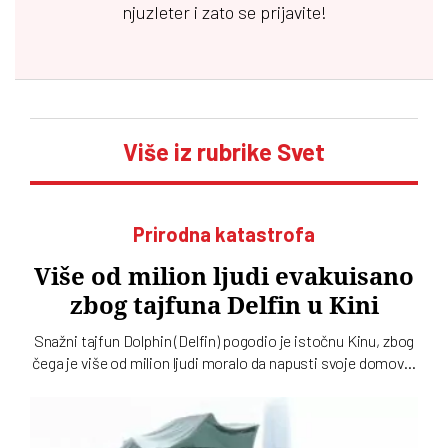
njuzleter i zato se prijavite!
Više iz rubrike Svet
Prirodna katastrofa
Više od milion ljudi evakuisano
zbog tajfuna Delfin u Kini
Snažni tajfun Dolphin (Delfin) pogodio je istočnu Kinu, zbog
čega je više od milion ljudi moralo da napusti svoje domove.
Iako je oluja oslabila, meteorolozi upozoravaju da opasnost
nije prošla jer se očekuju obilne padavine i poplave