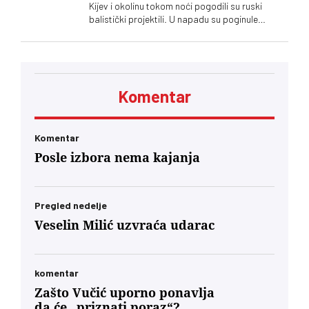
Kijev i okolinu tokom noći pogodili su ruski
balistički projektili. U napadu su poginule
najmanje tri osobe, među kojima je i dete, dok
su tri osobe povređene
Komentar
Komentar
Posle izbora nema kajanja
Pregled nedelje
Veselin Milić uzvraća udarac
komentar
Zašto Vučić uporno ponavlja
da će „priznati poraz“?