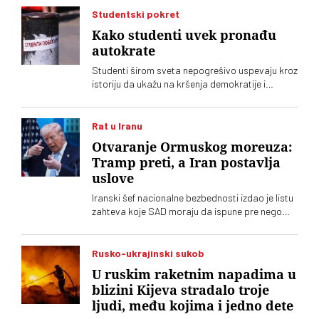
Studentski pokret
Kako studenti uvek pronađu
autokrate
Studenti širom sveta nepogrešivo uspevaju kroz
istoriju da ukažu na kršenja demokratije i
pronađu autokrate koje se kriju po državama
Rat u Iranu
Otvaranje Ormuskog moreuza:
Tramp preti, a Iran postavlja
uslove
Iranski šef nacionalne bezbednosti izdao je listu
zahteva koje SAD moraju da ispune pre nego
što se ponovo otvori Ormuski moreuz. Donald
Tramp ubeđen da vazdušno bombardovanje
može prisiliti Iran da pristane na sporazum pod
Rusko-ukrajinski sukob
njegovim uslovima, ali ne misle svi tako u
U ruskim raketnim napadima u
Americi
blizini Kijeva stradalo troje
ljudi, među kojima i jedno dete