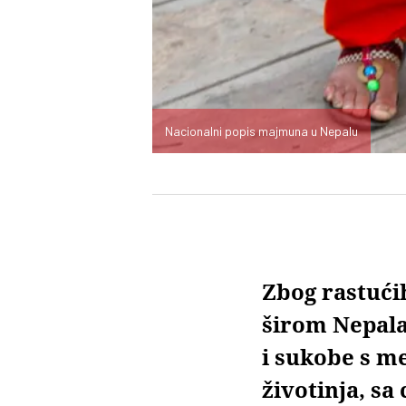
Nacionalni popis majmuna u Nepalu
Zbog rastući
širom Nepala
i sukobe s me
životinja, sa