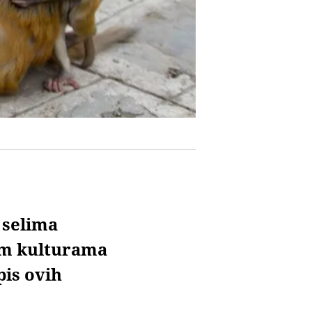
 selima
nim kulturama
pis ovih