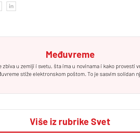
Međuvreme
e zbiva u zemlji i svetu, šta ima u novinama i kako provesti 
đuvreme
stiže elektronskom poštom. To je sasvim solidan njuz
Više iz rubrike Svet