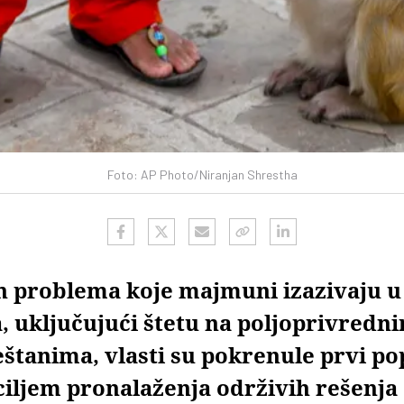
Foto: AP Photo/Niranjan Shrestha
h problema koje majmuni izazivaju u
, uključujući štetu na poljoprivred
štanima, vlasti su pokrenule prvi po
 ciljem pronalaženja održivih rešenja