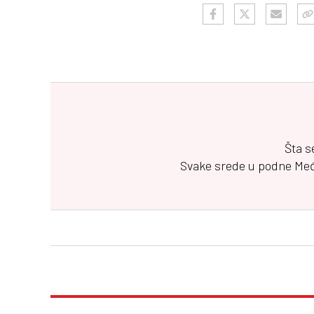
Šta s
Svake srede u podne
Me