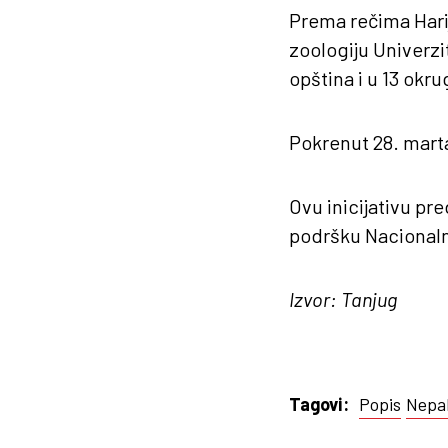
Prema rečima Hari
zoologiju Univerzi
opština i u 13 okru
Pokrenut 28. mart
Ovu inicijativu pr
podršku Nacionaln
Izvor: Tanjug
Popis
Nepa
Tagovi: