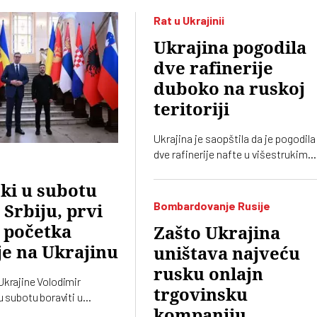
Rat u Ukrajinii
Ukrajina pogodila
dve rafinerije
duboko na ruskoj
teritoriji
Ukrajina je saopštila da je pogodila
dve rafinerije nafte u višestrukim
napadima duboko u Rusiji, a
pogođeni su i patrolni čamci i drugi
ki u subotu
brodovi u Crnom moru
Bombardovanje Rusije
 Srbiju, prvi
 početka
Zašto Ukrajina
je na Ukrajinu
uništava najveću
rusku onlajn
Ukrajine Volodimir
trgovinsku
u subotu boraviti u
seti Srbiji. Njega će
kompaniju