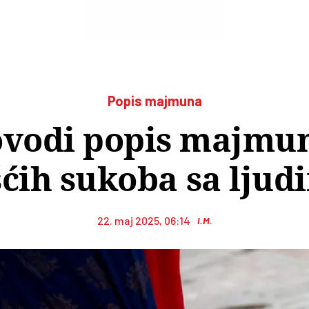
Popis majmuna
ovodi popis majmun
šćih sukoba sa ljud
22. maj 2025, 06:14
I.M.