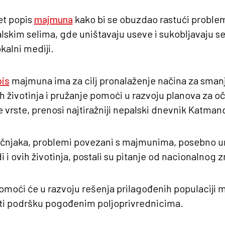
et popis
majmuna
kako bi se obuzdao rastući proble
lskim selima, gde uništavaju useve i sukobljavaju se
kalni mediji.
pis
majmuna ima za cilj pronalaženje načina za smanj
 tih životinja i pružanje pomoći u razvoju planova za o
 vrste, prenosi najtiražniji nepalski dnevnik Katman
čnjaka, problemi povezani s majmunima, posebno un
 i ovih životinja, postali su pitanje od nacionalnog z
omoći će u razvoju rešenja prilagođenih populaciji m
ti podršku pogođenim poljoprivrednicima.