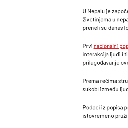
U Nepalu je započ
životinjama u nepa
preneli su danas lo
Prvi
nacionalni po
interakcija ljudi i
prilagođavanje ove
Prema rečima stru
sukobi između ljudi
Podaci iz popisa p
istovremeno pruži