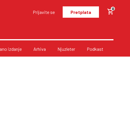
0
Prijavite se
Pretplata
no izdanje
Arhiva
Njuzleter
Podkast