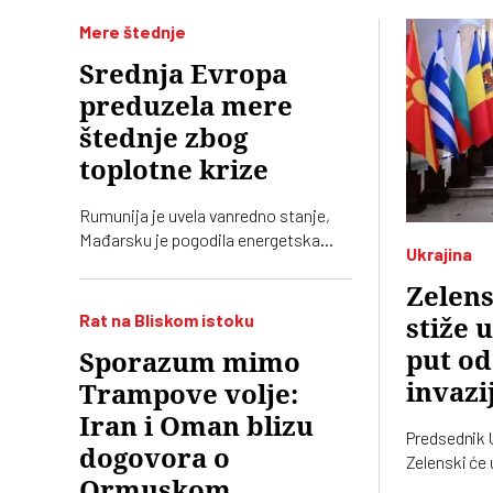
Mere štednje
Srednja Evropa
preduzela mere
štednje zbog
toplotne krize
Rumunija je uvela vanredno stanje,
Mađarsku je pogodila energetska
Ukrajina
kriza, redukovali su uličnu rasvetu, a
Slovenija smanjila rad nuklearke
Zelens
Rat na Bliskom istoku
stiže u
put od
Sporazum mimo
invazi
Trampove volje:
Iran i Oman blizu
Predsednik 
dogovora o
Zelenski će 
zvaničnoj po
Ormuskom