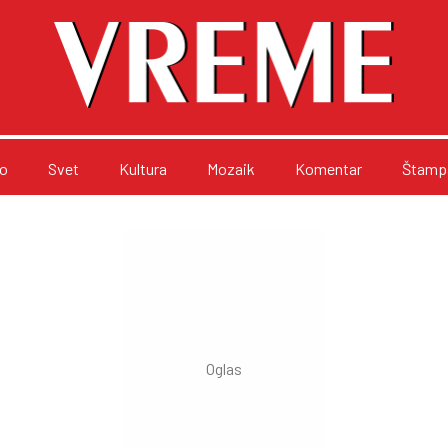
o
Svet
Kultura
Mozaik
Komentar
Štampa