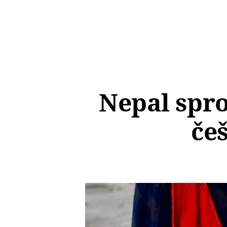
Nepal spr
če