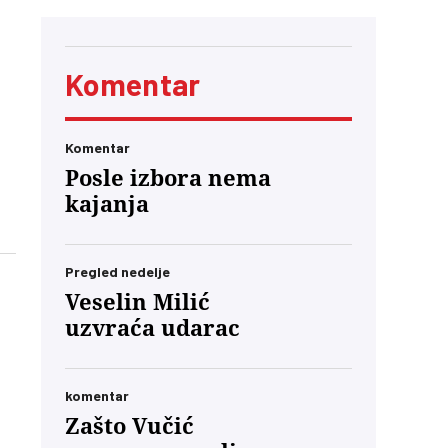
Komentar
Komentar
Posle izbora nema
kajanja
Pregled nedelje
Veselin Milić
uzvraća udarac
komentar
Zašto Vučić