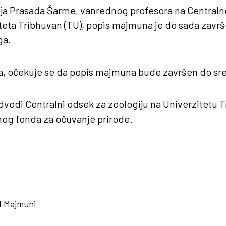
ja Prasada Šarme, vanrednog profesora na Central
teta Tribhuvan (TU), popis majmuna je do sada završe
ga.
a, očekuje se da popis majmuna bude završen do sre
edvodi Centralni odsek za zoologiju na Univerzitetu T
og fonda za očuvanje prirode.
l
Majmuni