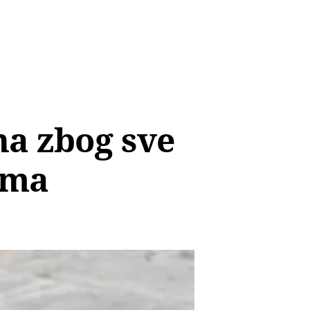
a zbog sve
ima