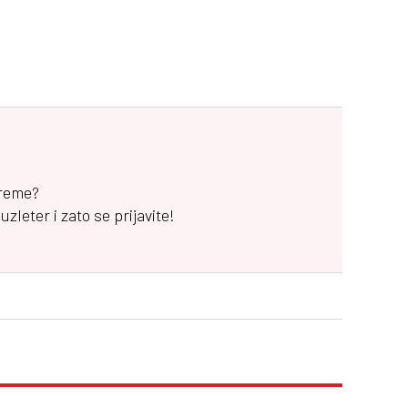
vreme?
leter i zato se prijavite!