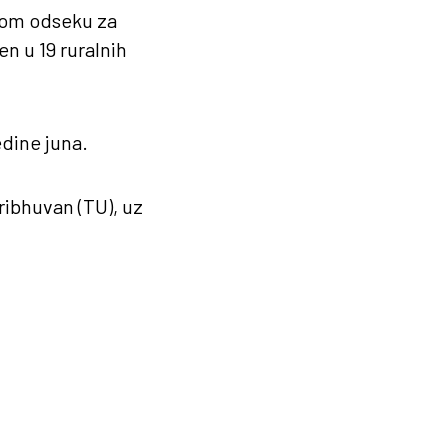
nom odseku za
n u 19 ruralnih
dine juna.
ribhuvan (TU), uz