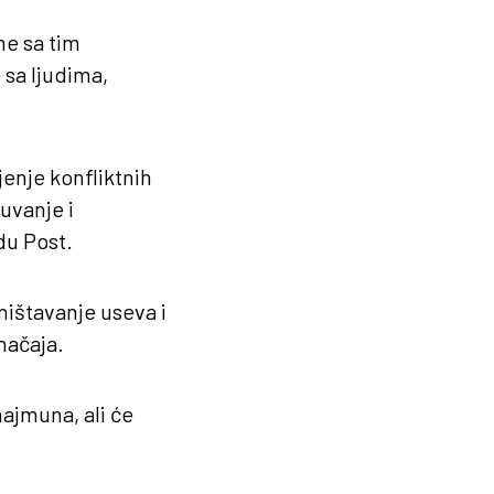
me sa tim
 sa ljudima,
enje konfliktnih
čuvanje i
du Post.
ištavanje useva i
načaja.
ajmuna, ali će