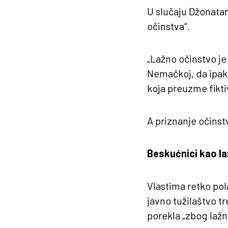
U slučaju Džonatan
očinstva“.
„Lažno očinstvo je
Nemačkoj, da ipak 
koja preuzme fikti
A priznanje očinstv
Beskućnici kao la
Vlastima retko pol
javno tužilaštvo t
porekla „zbog lažni