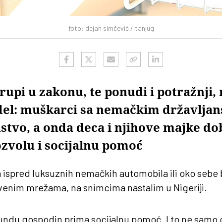
foto: dejan simčević / tanjug
rupi u zakonu, te ponudi i potražnji, 
del: muškarci sa nemačkim državlja
stvo, a onda deca i njihove majke do
zvolu i socijalnu pomoć
 ispred luksuznih nemačkih automobila ili oko sebe
tvenim mrežama, na snimcima nastalim u Nigeriji.
ndu gospodin prima socijalnu pomoć. I to ne samo