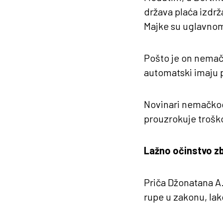
država plaća izdr
Majke su uglavnom 
Pošto je on nemačk
automatski imaju 
Novinari nemačkog
prouzrokuje troško
Lažno očinstvo z
Priča Džonatana A.
rupe u zakonu, lak