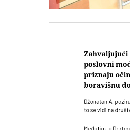
...
Zahvaljujući 
poslovni mo
priznaju očin
boravišnu do
Džonatan A. pozira
to se vidi na druš
Međutim, u Dortmu