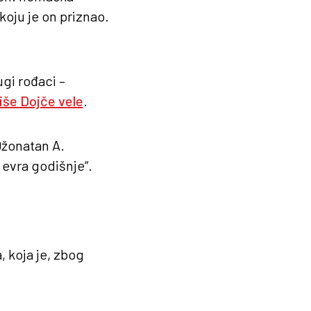
oju je on priznao.
gi rođaci –
iše Dojče vele
.
Džonatan A.
 evra godišnje“.
 koja je, zbog