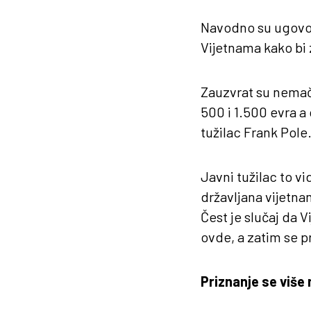
Navodno su ugovor
Vijetnama kako bi 
Zauzvrat su nemač
500 i 1.500 evra a 
tužilac Frank Pole
Javni tužilac to v
državljana vijetn
Čest je slučaj da 
ovde, a zatim se p
Priznanje se više 