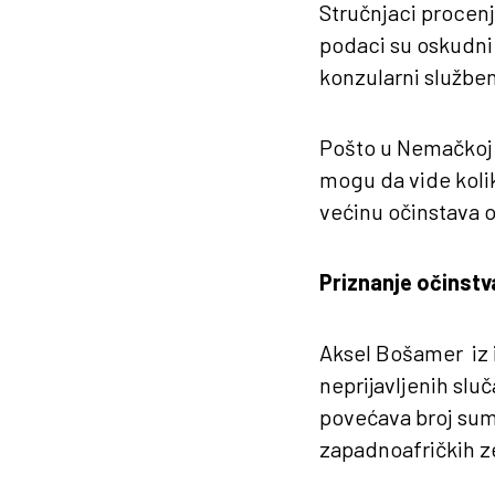
Stručnjaci procenju
podaci su oskudni.
konzularni službe
Pošto u Nemačkoj n
mogu da vide kolik
većinu očinstava 
Priznanje očinstva
Aksel Bošamer iz 
neprijavljenih slu
povećava broj sum
zapadnoafričkih z