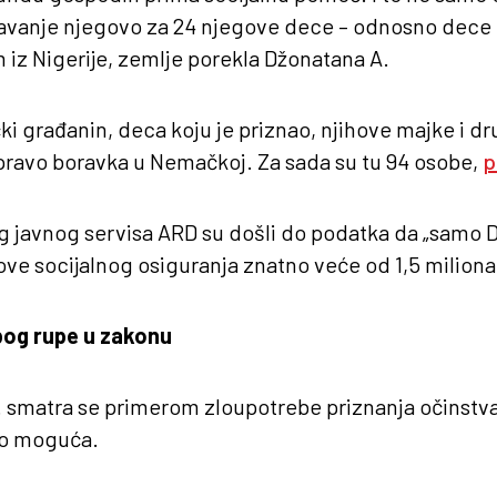
žavanje njegovo za 24 njegove dece – odnosno dece k
iz Nigerije, zemlje porekla Džonatana A.
i građanin, deca koju je priznao, njihove majke i dru
pravo boravka u Nemačkoj. Za sada su tu 94 osobe,
p
 javnog servisa ARD su došli do podatka da „samo 
ve socijalnog osiguranja znatno veće od 1,5 miliona
bog rupe u zakonu
 smatra se primerom zloupotrebe priznanja očinstva,
o moguća.