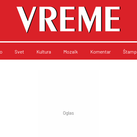
o
Svet
Kultura
Mozaik
Komentar
Štampa