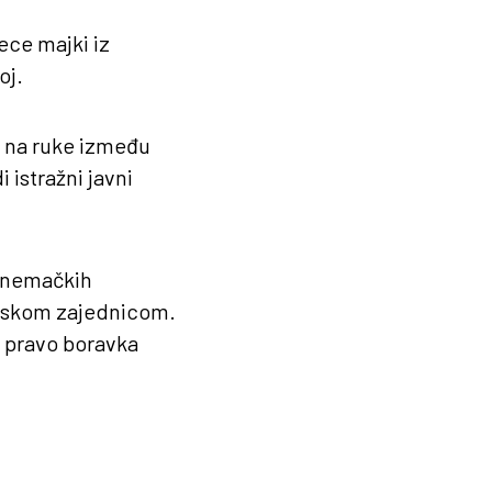
ece majki iz
oj.
 na ruke između
 istražni javni
i nemačkih
amskom zajednicom.
e pravo boravka