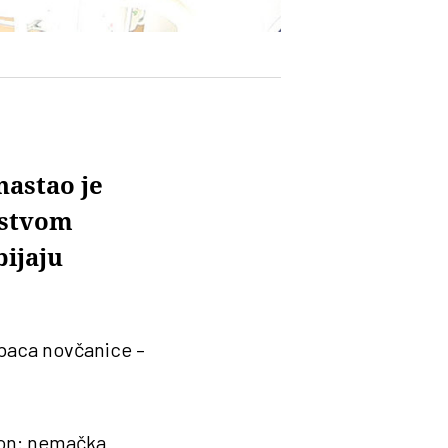
nastao je
nstvom
bijaju
 baca novčanice –
 on: nemačka