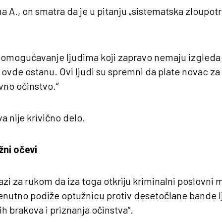
a A., on smatra da je u pitanju „sistematska zloupot
 omogućavanje ljudima koji zapravo nemaju izgleda
ovde ostanu. Ovi ljudi su spremni da plate novac za 
vno očinstvo.“
a nije krivično delo.
žni očevi
azi za rukom da iza toga otkriju kriminalni poslovni 
renutno podiže optužnicu protiv desetočlane bande 
h brakova i priznanja očinstva“.