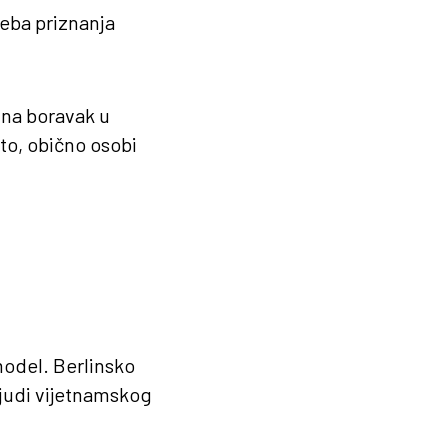
reba priznanja
 na boravak u
to, obično osobi
model. Berlinsko
ljudi vijetnamskog