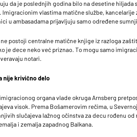
ju da je poslednjih godina bilo na desetine hiljada s
 Imigracionim vlastima matične službe, kancelarije z
nici u ambasadama prijavljuju samo određene sumnji
e postoji centralne matične knjige iz razloga zašti
o je dece neko već priznao. To mogu samo imigraci
overavaju notari.
 nije krivično delo
imigracionog organa vlade okruga Arnsberg pretpost
čajeva visok. Prema Bošamerovim rečima, u Severnoj R
njivih slučajeva lažnog očinstva za decu rođenu od 
emalja i zemalja zapadnog Balkana.