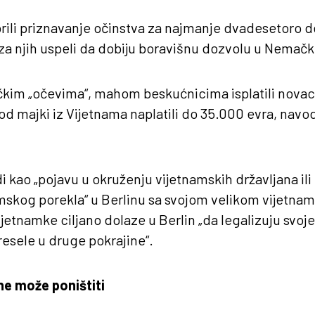
ili priznavanje očinstva za najmanje dvadesetoro d
za njih uspeli da dobiju boravišnu dozvolu u Nemačk
kim „očevima“, mahom beskućnicima isplatili novac
od majki iz Vijetnama naplatili do 35.000 evra, navodi
.
idi kao „pojavu u okruženju vijetnamskih državljana il
amskog porekla“ u Berlinu sa svojom velikom vijetn
Vijetnamke ciljano dolaze u Berlin „da legalizuju svoj
resele u druge pokrajine“.
ne može poništiti