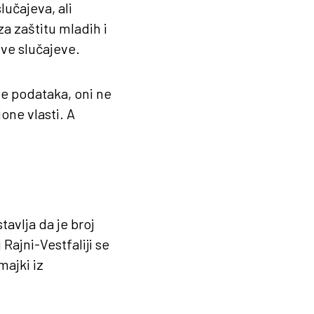
lučajeva, ali
a zaštitu mladih i
ve slučajeve.
te podataka, oni ne
one vlasti. A
avlja da je broj
ajni-Vestfaliji se
majki iz