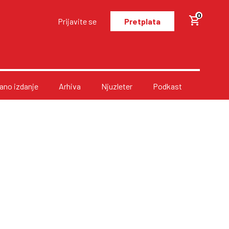
0
Prijavite se
Pretplata
no izdanje
Arhiva
Njuzleter
Podkast