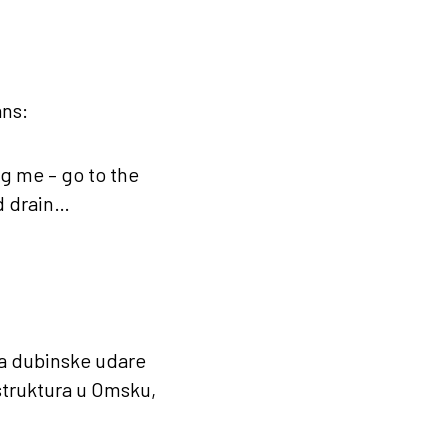
ans:
ing me – go to the
nd drain…
za dubinske udare
struktura u Omsku,