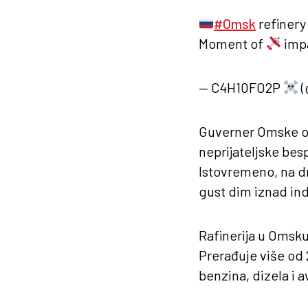
#Omsk
refinery
Moment of
imp
— C4H10FO2P
(
Guverner Omske obl
neprijateljske bespi
Istovremeno, na dr
gust dim iznad ind
Rafinerija u Omsku
Prerađuje više od 
benzina, dizela i a