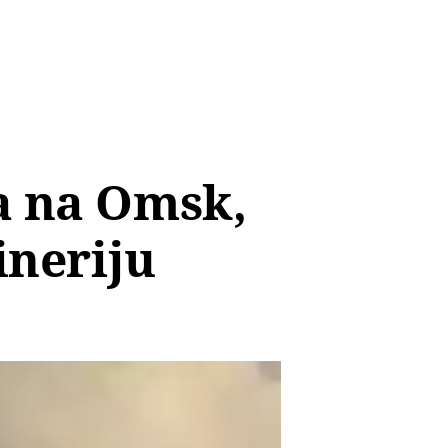
a na Omsk,
ineriju