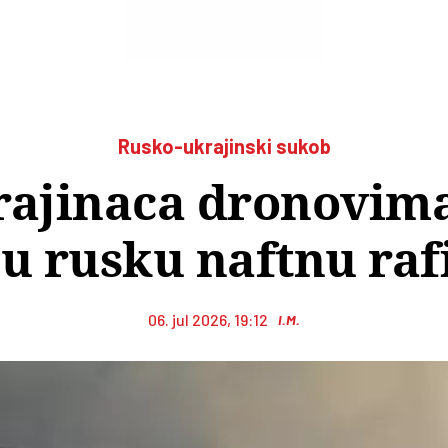
Rusko-ukrajinski sukob
ajinaca dronovim
u rusku naftnu raf
06. jul 2026, 19:12
I.M.