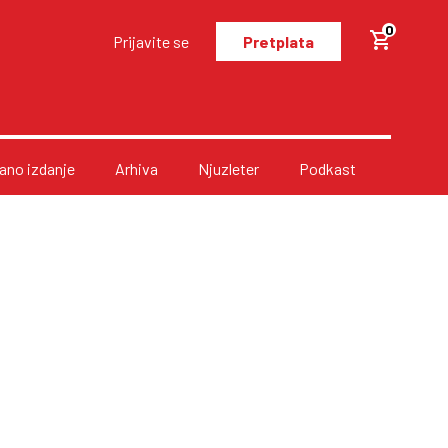
0
Prijavite se
Pretplata
no izdanje
Arhiva
Njuzleter
Podkast