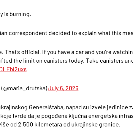
y is burning.
sian correspondent decided to explain what this me
re. That’s official. If you have a car and you’re watch
lifted the limit on canisters today. Take canisters a
VDLFbi2uxs
(@maria_drutska)
July 6, 2026
rajinskog Generalštaba, napad su izvele jedinice 
 koje tvrde da je pogođena ključna energetska infra
iše od 2.500 kilometara od ukrajinske granice.