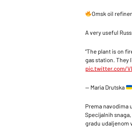
Omsk oil refiner
A very useful Rus
“The plant is on fi
gas station. They 
pic.twitter.com/
— Maria Drutska
Prema navodima uk
Specijalnih snaga,
gradu udaljenom v