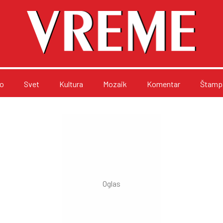
o
Svet
Kultura
Mozaik
Komentar
Štampa