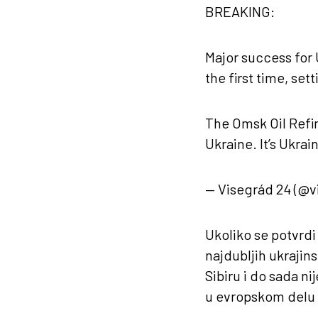
BREAKING:
Major success for U
the first time, sett
The Omsk Oil Refin
Ukraine. It’s Ukrai
— Visegrád 24 (@v
Ukoliko se potvrdi 
najdubljih ukrajins
Sibiru i do sada n
u evropskom delu 