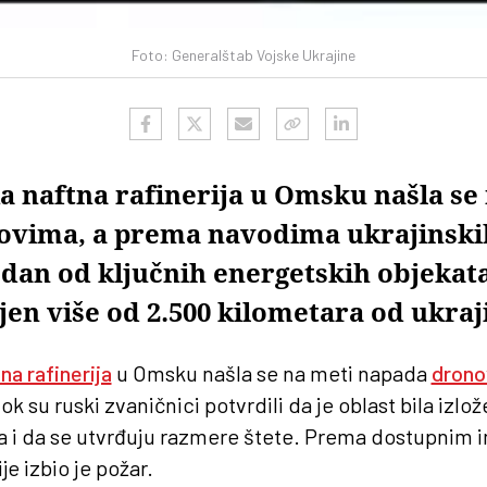
Foto: Generalštab Vojske Ukrajine
a naftna rafinerija u Omsku našla se
vima, a prema navodima ukrajinskih
dan od ključnih energetskih objekata 
jen više od 2.500 kilometara od ukraj
na rafinerija
u Omsku našla se na meti napada
drono
dok su ruski zvaničnici potvrdili da je oblast bila izl
ca i da se utvrđuju razmere štete. Prema dostupnim 
e izbio je požar.