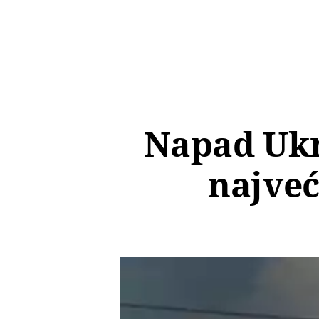
Napad Ukr
najveć