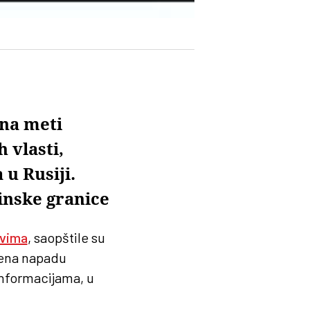
 na meti
 vlasti,
u Rusiji.
inske granice
vima
, saopštile su
ožena napadu
informacijama, u