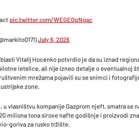
act
pic.twitter.com/WEGE0pNgac
@markito0171)
July 6, 2026
asti Vitalij Hocenko potvrdio je da su iznad regio
lotne letelice, ali nije izneo detalje o eventualnoj šte
uštvenim mrežama pojavili su se snimci i fotografije
ustrijske zone.
, u vlasništvu kompanije Gazprom njeft, smatra se n
20 miliona tona sirove nafte godišnje i proizvodi zn
vio-goriva za rusko tržište.