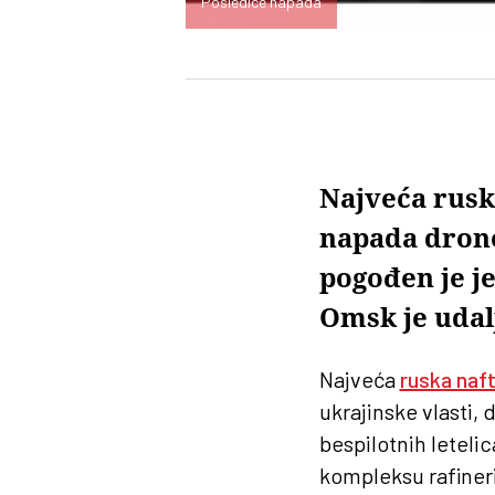
Posledice napada
Najveća rusk
napada drono
pogođen je je
Omsk je udal
Najveća
ruska naft
ukrajinske vlasti, 
bespilotnih leteli
kompleksu rafinerij