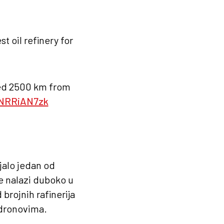
t oil refinery for
ted 2500 km from
0NRRiAN7zk
ljalo jedan od
se nalazi duboko u
brojnih rafinerija
 dronovima.