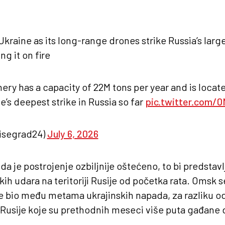
kraine as its long-range drones strike Russia’s larges
ing it on fire
ery has a capacity of 22M tons per year and is loca
ne’s deepest strike in Russia so far
pic.twitter.com/
isegrad24)
July 6, 2026
da je postrojenje ozbiljnije oštećeno, to bi predstav
kih udara na teritoriji Rusije od početka rata. Omsk 
ije bio među metama ukrajinskih napada, za razliku od 
Rusije koje su prethodnih meseci više puta gađane