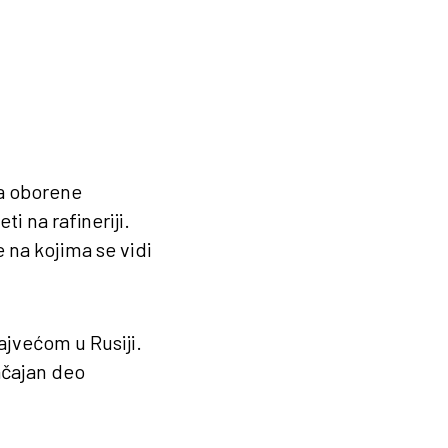
na oborene
ti na rafineriji.
 na kojima se vidi
ajvećom u Rusiji.
ačajan deo