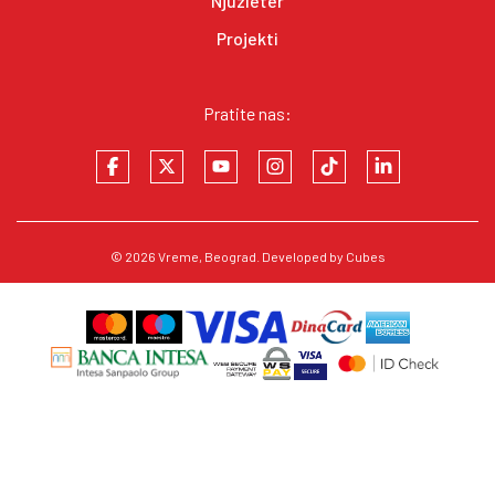
Njuzleter
Projekti
Pratite nas:
© 2026
Vreme
, Beograd. Developed by
Cubes