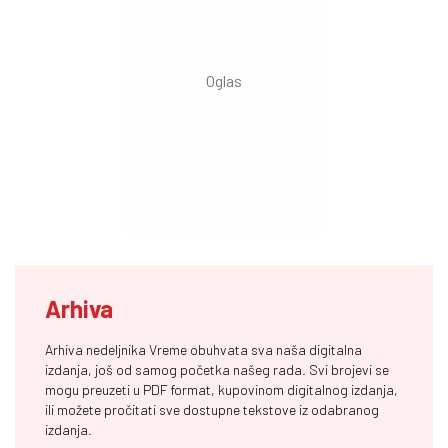
Arhiva
Arhiva nedeljnika Vreme obuhvata sva naša digitalna
izdanja, još od samog početka našeg rada. Svi brojevi se
mogu preuzeti u PDF format, kupovinom digitalnog izdanja,
ili možete pročitati sve dostupne tekstove iz odabranog
izdanja.