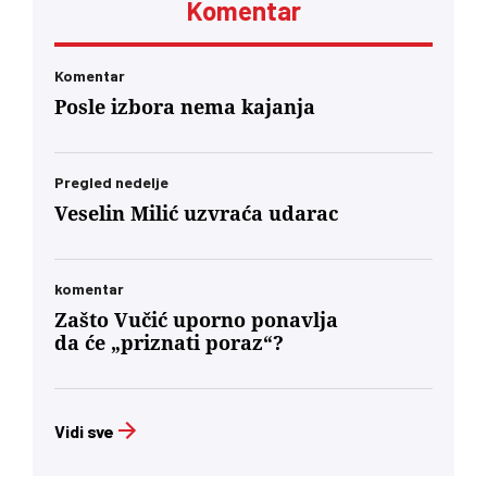
Komentar
Komentar
Posle izbora nema kajanja
Pregled nedelje
Veselin Milić uzvraća udarac
komentar
Zašto Vučić uporno ponavlja
da će „priznati poraz“?
Vidi sve