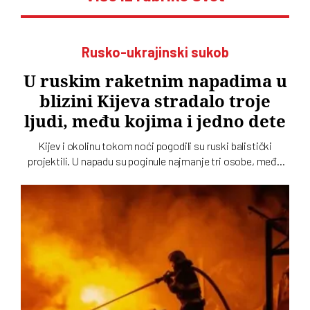
Rusko-ukrajinski sukob
U ruskim raketnim napadima u
blizini Kijeva stradalo troje
ljudi, među kojima i jedno dete
Kijev i okolinu tokom noći pogodili su ruski balistički
projektili. U napadu su poginule najmanje tri osobe, među
kojima je i dete, dok su tri osobe povređene