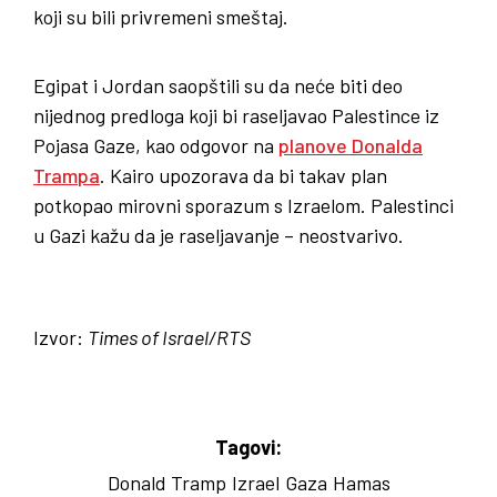
koji su bili privremeni smeštaj.
Egipat i Jordan saopštili su da neće biti deo
nijednog predloga koji bi raseljavao Palestince iz
Pojasa Gaze, kao odgovor na
planove Donalda
Trampa
. Kairo upozorava da bi takav plan
potkopao mirovni sporazum s Izraelom. Palestinci
u Gazi kažu da je raseljavanje – neostvarivo.
Izvor:
Times of Israel/RTS
Tagovi:
Donald Tramp
Izrael
Gaza
Hamas