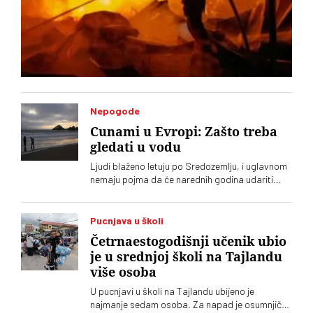
Nepogode
Cunami u Evropi: Zašto treba
gledati u vodu
Ljudi blaženo letuju po Sredozemlju, i uglavnom
nemaju pojma da će narednih godina udariti
veliki cunami. A neznanje može da se plati
životom
Pucnjava u školi
Četrnaestogodišnji učenik ubio
je u srednjoj školi na Tajlandu
više osoba
U pucnjavi u školi na Tajlandu ubijeno je
najmanje sedam osoba. Za napad je osumnjičen