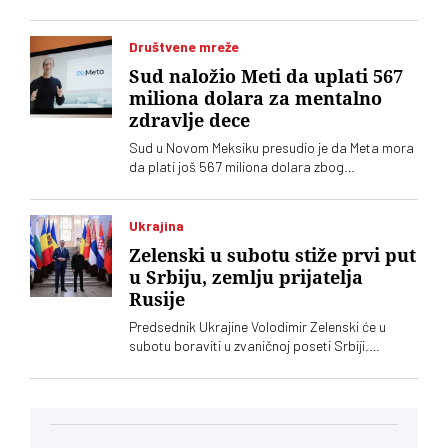
četrnaestogodišnji učenik
Društvene mreže
Sud naložio Meti da uplati 567
miliona dolara za mentalno
zdravlje dece
Sud u Novom Meksiku presudio je da Meta mora
da plati još 567 miliona dolara zbog
ugrožavanja bezbednosti dece na svojim
platformama. Kompnija odbacuje optužbe i
najavljuje žalbu
Ukrajina
Zelenski u subotu stiže prvi put
u Srbiju, zemlju prijatelja
Rusije
Predsednik Ukrajine Volodimir Zelenski će u
subotu boraviti u zvaničnoj poseti Srbiji.
Ugostitiće ga njegov srposki kolega Aleksandar
Vučić, saopštila je služba za saradnju sa
medijima šefa srpske države