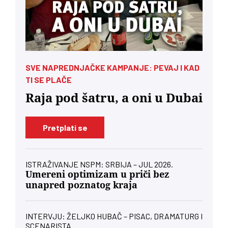
SVE NAPREDNJAČKE KAMPANJE: PEVAJ I KAD
TI SE PLAČE
Raja pod šatru, a oni u Dubai
Pretplati se
ISTRAŽIVANJE NSPM: SRBIJA – JUL 2026.
Umereni optimizam u priči bez
unapred poznatog kraja
INTERVJU: ŽELJKO HUBAČ – PISAC, DRAMATURG I
SCENARISTA