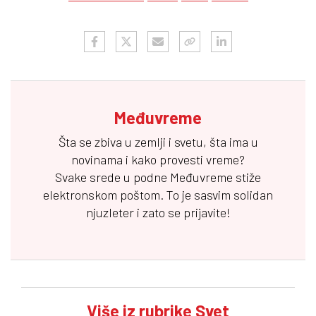
Međuvreme
Šta se zbiva u zemlji i svetu, šta ima u
novinama i kako provesti vreme?
Svake srede u podne
Međuvreme
stiže
elektronskom poštom. To je sasvim solidan
njuzleter i zato se prijavite!
Više iz rubrike Svet