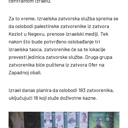
centralnom Izraelu.
Za to vreme, Izraelska zatvorska služba sprema se
da oslobodi palestinske zatvorenike iz zatvora
Keziot u Negevu, prenose izraelski mediji. Tek
nakon što bude potvrđeno oslobađanje tri
izraelska taoca, zatvorenike će sa te lokacije
prevesti jedinica zatvorske službe. Druga grupa
zatvorenika biće puštena iz zatvora Ofer na
Zapadnoj obali.
Izrael danas planira da oslobodi 183 zatvorenika,
uključujući 18 koji služe doživotne kazne.