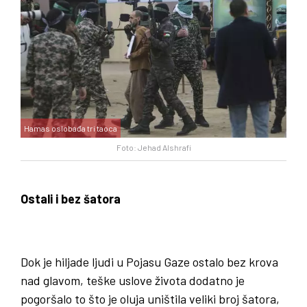
Hamas oslobađa tri taoca
Foto: Jehad Alshrafi
Ostali i bez šatora
Dok je hiljade ljudi u Pojasu Gaze ostalo bez krova
nad glavom, teške uslove života dodatno je
pogoršalo to što je oluja uništila veliki broj šatora,