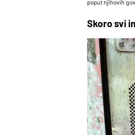
poput njihovih go
Skoro svi i