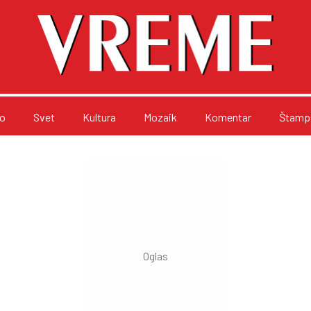
o
Svet
Kultura
Mozaik
Komentar
Štampa