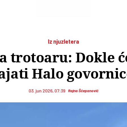
Iz njuzletera
a trotoaru: Dokle će
ajati Halo govorni
03. jun 2026, 07:39
Rajna Šćepanović