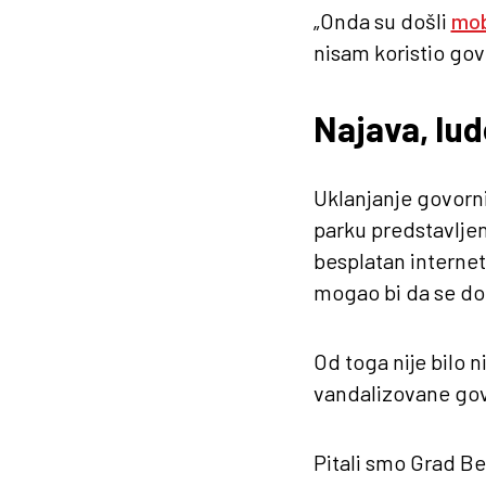
„Onda su došli
mob
nisam koristio go
Najava, lu
Uklanjanje govorn
parku predstavljen
besplatan internet
mogao bi da se dop
Od toga nije bilo 
vandalizovane gov
Pitali smo Grad B