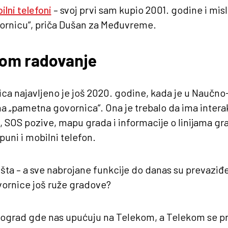
ilni telefoni
– svoj prvi sam kupio 2001. godine i mis
vornicu“, priča Dušan za Međuvreme.
dom radovanje
ica najavljeno je još 2020. godine, kada je u Nauč
a „pametna govornica“. Ona je trebalo da ima interak
, SOS pozive, mapu grada i informacije o linijama g
uni i mobilni telefon.
ništa – a sve nabrojane funkcije do danas su prevazi
ornice još ruže gradove?
eograd gde nas upućuju na Telekom, a Telekom se pr