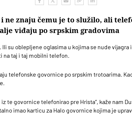
 ne znaju čemu je to služilo, ali tele
dalje viđaju po srpskim gradovima
. Ili su oblepljene oglasima u kojima se nude vijagra i
 na taj i taj mobilni telefon.
ju telefonske govornice po srpskim trotoarima. Kao 
e.
 iz te govornice telefonirao pre Hrista“, kaže nam D
stalno imao karticu za Halo govornice kojima je uprav