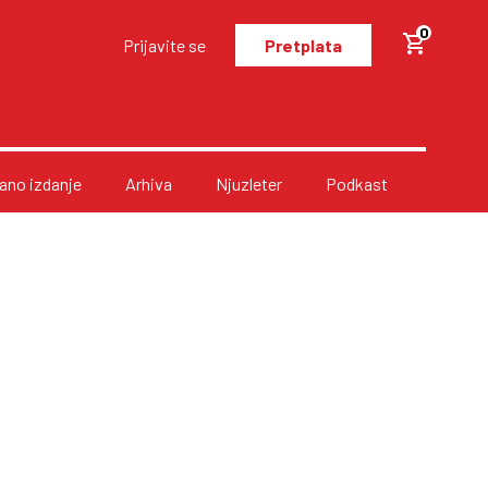
0
Prijavite se
Pretplata
no izdanje
Arhiva
Njuzleter
Podkast