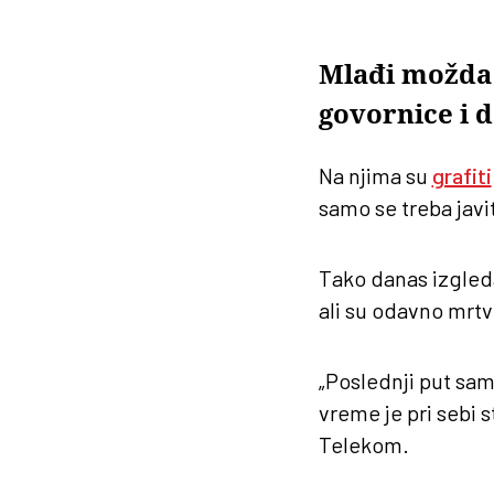
Mlađi možda i
govornice i 
Na njima su
grafiti
samo se treba javiti
Tako danas izgleda
ali su odavno mrtv
„Poslednji put sam
vreme je pri sebi 
Telekom.