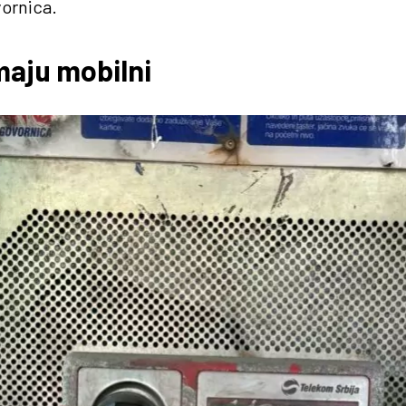
vornica.
maju mobilni