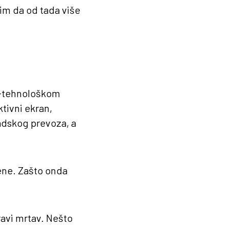
lim da od tada više
no-tehnološkom
tivni ekran,
radskog prevoza, a
đene. Zašto onda
avi mrtav. Nešto