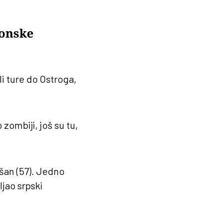
fonske
li ture do Ostroga,
zombiji, još su tu,
ušan (57). Jedno
ljao srpski