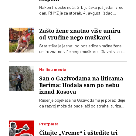
Nakon tropske noći, Srbiju čeka još jedan vreo
dan. RHMZ je za utorak, 4. avgust, izdao
upozorenje na crveni meteo-alarm. Vrhunac
toplotnog talasa nam tek predstoji
Zašto žene znatno više umiru
od vrućine nego muškarci
Statistika je jasna: od posledica vrućine žene
umiru znatno više nego muškarci. Glavni razlog,
međutim, nije biologija
Na licu mesta
San o Gazivodama na liticama
Berima: Hodala sam po nebu
iznad Kosova
Rušenje objekata na Gazivodama je poraz ideje
da razvoj može da bude jači od straha, turizam
održiviji od konflikta. Da ljudi mogu da ostanu
zato što vide budućnost, a ne zato što nemaju
gde da odu. Da drugi, poput mene, ovde mogu
Pretplata
da dolaze po svoje sopstvene životne lekcije
Čitajte „Vreme“ i uštedite tri