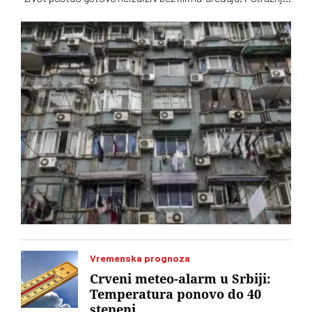
je sve veća, ponuda uređaja ogromna. Kako se opredeliti za
pravi? Na šta treba obratiti pažnju?
Vremenska prognoza
Crveni meteo-alarm u Srbiji:
Temperatura ponovo do 40
stepeni