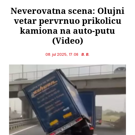
Neverovatna scena: Olujni
vetar pervrnuo prikolicu
kamiona na auto-putu
(Video)
08. jul 2025, 17:06
B. B.