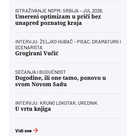
ISTRAŽIVANJE NSPM: SRBIJA – JUL 2026.
Umereni optimizam u priči bez
unapred poznatog kraja
INTERVJU: ŽELJKO HUBAČ – PISAC, DRAMATURG I
SCENARISTA
Grogirani Vučić
SEĆANJA I BUDUĆNOST
Dogodine, ili one tamo, ponovo u
svom Novom Sadu
INTERVJU: KRUNO LOKOTAR, UREDNIK
U vrtu knjiga
Vidi sve