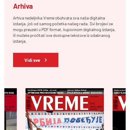
Arhiva
Arhiva nedeljnika Vreme obuhvata sva naša digitalna
izdanja, još od samog početka našeg rada. Svi brojevi se
mogu preuzeti u PDF format, kupovinom digitalnog izdanja,
ili možete pročitati sve dostupne tekstove iz odabranog
izdanja.
Vidi sve