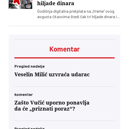
hiljade dinara
Godišnja digitalna pretplata na „Vreme“ ovog
avgusta čitaocima štedi čak tri hiljade dinara i
velika je podrška nezavisnom novinarstvu
Komentar
Pregled nedelje
Veselin Milić uzvraća udarac
komentar
Zašto Vučić uporno ponavlja
da će „priznati poraz“?
Pregled nedelje