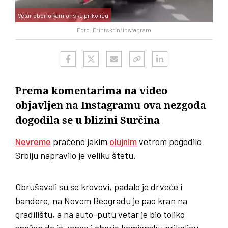
Vetar oborio kamionsku prikolicu
Foto: Printskrin/Instagram
Prema komentarima na video
objavljen na Instagramu ova nezgoda
dogodila se u blizini Surčina
Nevreme
praćeno jakim
olujnim
vetrom pogodilo
Srbiju napravilo je veliku štetu.
Obrušavali su se krovovi, padalo je drveće i
bandere, na Novom Beogradu je pao kran na
gradilištu, a na auto-putu vetar je bio toliko
snažan da je zaneo i oborio kamionsku prikolicu.