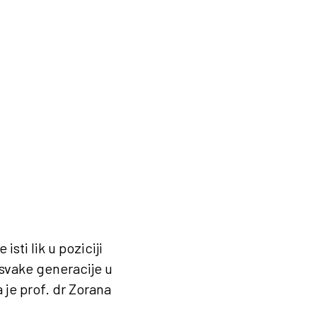
sti lik u poziciji
z svake generacije u
 je prof. dr Zorana