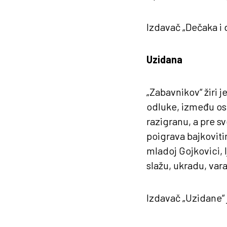
Izdavač „Dečaka i d
Uzidana
„Zabavnikov“ žiri 
odluke, između ost
razigranu, a pre s
poigrava bajkoviti
mladoj Gojkovici, 
slažu, ukradu, var
Izdavač „Uzidane“ 