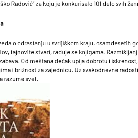
ko Radović“ za koju je konkurisalo 101 delo svih žan
ča
veda o odrastanju u svrljiškom kraju, osamdesetih g
bolov, tajnovite stvari, raduje se knjigama. Razmišljan
zabava. Od meštana dečak upija dobrotu i iskrenost,
jima i brižnost za zajednicu. Uz svakodnevne radosti 
da razume svet.