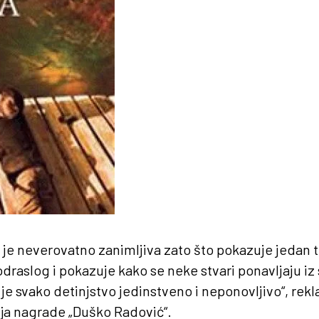
e neverovatno zanimljiva zato što pokazuje jedan te i
 odraslog i pokazuje kako se neke stvari ponavljaju i
je svako detinjstvo jedinstveno i neponovljivo“, rekla
rija nagrade „Duško Radović“.