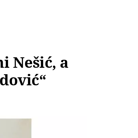
 Nešić, a
dović“