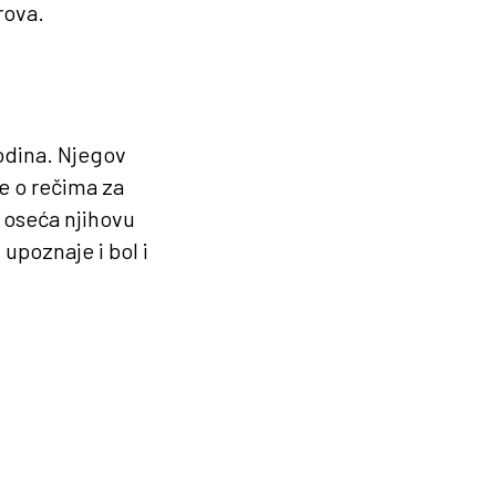
rova.
odina. Njegov
je o rečima za
 oseća njihovu
upoznaje i bol i