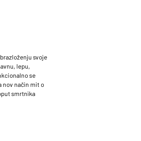
brazloženju svoje
avnu, lepu,
unkcionalno se
 nov način mit o
oput smrtnika