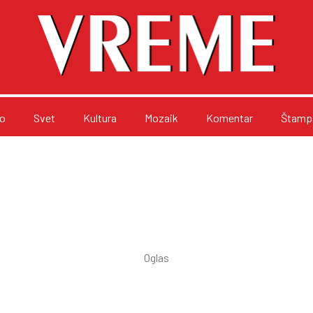
o
Svet
Kultura
Mozaik
Komentar
Štampa