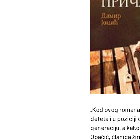
„Kod ovog romana j
deteta i u poziciji
generaciju, a kako 
Opačić, članica ži