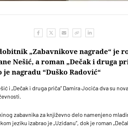
dobitnik „Zabavnikove nagrade“ je 
ane Nešić, a roman „Dečak i druga p
io je nagradu “Duško Radović“
šić i „Dečak i druga priča“ Damira Jocića dva su no
ževnosti.
tikinog zabavnika za književno delo namenjeno mlad
skom jeziku izabrao je „Uzidanu“, dok je roman „Dečak