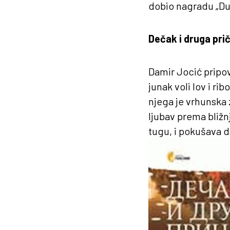
dobio nagradu „Duš
Dečak i druga pri
Damir Jocić pripo
junak voli lov i ri
njega je vrhunska 
ljubav prema bližn
tugu, i pokušava 