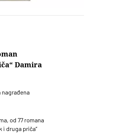
roman
riča“ Damira
va nagrađena
ima, od 77 romana
 i druga priča“