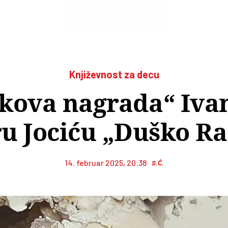
Književnost za decu
kova nagrada“ Ivani
u Jociću „Duško Ra
14. februar 2025, 20:38
S.Ć.