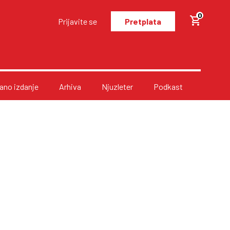
0
Prijavite se
Pretplata
no izdanje
Arhiva
Njuzleter
Podkast