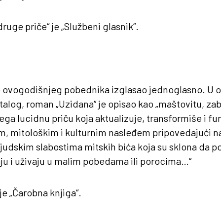
ruge priče“ je „Službeni glasnik“.
je ovogodišnjeg pobednika izglasao jednoglasno. U o
alog, roman „Uzidana“ je opisao kao „maštovitu, zab
vega lucidnu priču koja aktualizuje, transformiše i f
m, mitološkim i kulturnim nasleđem pripovedajući na
ljudskim slabostima mitskih bića koja su sklona da p
aju i uživaju u malim pobedama ili porocima…“
je „Čarobna knjiga“.