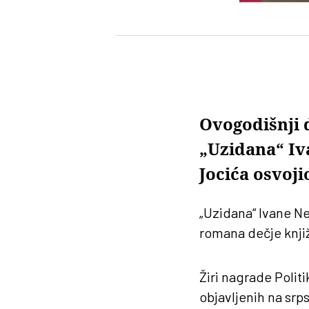
Ovogodišnji 
„Uzidana“ Iv
Jocića osvoj
„Uzidana“ Ivane Ne
romana dečje knji
Žiri nagrade Poli
objavljenih na srp